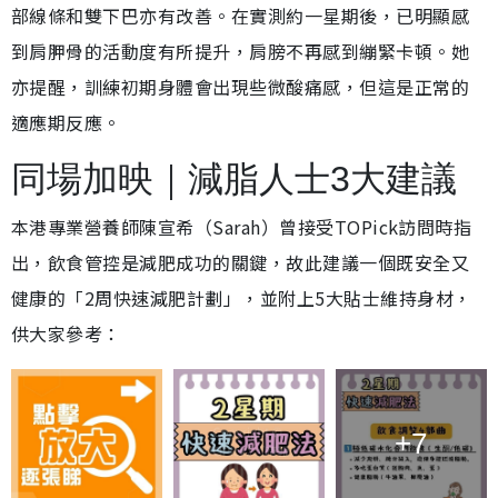
部線條和雙下巴亦有改善。在實測約一星期後，已明顯感
到肩胛骨的活動度有所提升，肩膀不再感到繃緊卡頓。她
亦提醒，訓練初期身體會出現些微酸痛感，但這是正常的
適應期反應。
同場加映｜減脂人士3大建議
本港專業營養師陳宣希（Sarah）曾接受TOPick訪問時指
出，飲食管控是減肥成功的關鍵，故此建議一個既安全又
健康的「2周快速減肥計劃」，並附上5大貼士維持身材，
供大家參考：
+7