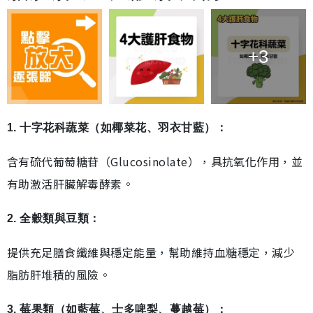
+3
1. 十字花科蔬菜（如椰菜花、羽衣甘藍）：
含有硫代葡萄糖苷（Glucosinolate），具抗氧化作用，並
有助激活肝臟解毒酵素。
2. 全穀類與豆類：
提供充足膳食纖維與穩定能量，幫助維持血糖穩定，減少
脂肪肝堆積的風險。
3. 莓果類（如藍莓、士多啤梨、蔓越莓）：