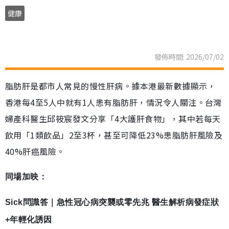
健康
發佈時間: 2026/07/02
脂肪肝是都市人常見的慢性肝病。據本港最新數據顯示，
香港每4至5人中就有1人患有脂肪肝，情況令人關注。台灣
婦產科醫生邱筱宸發文分享「4大護肝食物」，其中若每天
飲用「1類飲品」2至3杯，甚至可降低23%患脂肪肝風險及
40%肝癌風險。
同場加映：
Sick問識答｜急性冠心病突襲或零先兆 醫生解析病發症狀
+年輕化誘因