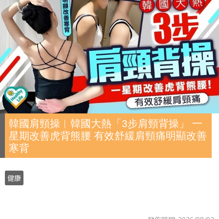
韓國肩頸操︱韓國大熱「3步肩頸背操」 一
星期改善虎背熊腰 有效舒緩肩頸痛明顯改善
寒背
健康