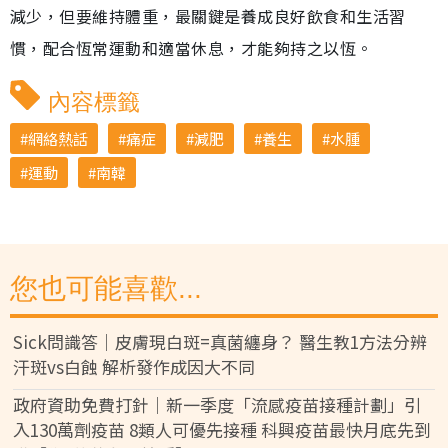
減少，但要維持體重，最關鍵是養成良好飲食和生活習
慣，配合恆常運動和適當休息，才能夠持之以恆。
內容標籤
網絡熱話
痛症
減肥
養生
水腫
運動
南韓
您也可能喜歡...
Sick問識答｜皮膚現白斑=真菌纏身？ 醫生教1方法分辨
汗斑vs白蝕 解析發作成因大不同
政府資助免費打針｜新一季度「流感疫苗接種計劃」引
入130萬劑疫苗 8類人可優先接種 科興疫苗最快月底先到