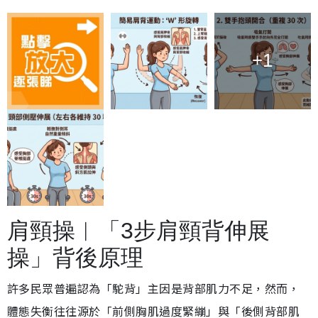
+1
肩頸操︱「3步肩頸背伸展
操」背後原理
許多民眾普遍認為「駝背」主因是背部肌力不足，然而，
體態失衡往往源於「前側胸肌過度緊繃」與「後側背部肌