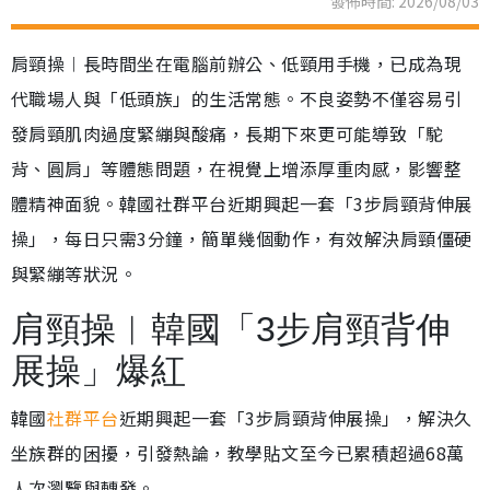
發佈時間: 2026/08/03
肩頸操︱長時間坐在電腦前辦公、低頸用手機，已成為現
代職場人與「低頭族」的生活常態。不良姿勢不僅容易引
發肩頸肌肉過度緊繃與酸痛，長期下來更可能導致「駝
背、圓肩」等體態問題，在視覺上增添厚重肉感，影響整
體精神面貌。韓國社群平台近期興起一套「3步肩頸背伸展
操」，每日只需3分鐘，簡單幾個動作，有效解決肩頸僵硬
與緊繃等狀況。
肩頸操︱韓國「3步肩頸背伸
展操」爆紅
韓國
社群平台
近期興起一套「3步肩頸背伸展操」，解決久
坐族群的困擾，引發熱論，教學貼文至今已累積超過68萬
人次瀏覽與轉發。