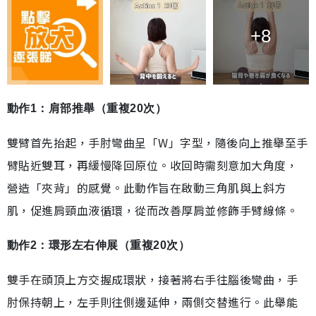
+8
動作1：肩部推舉（重複20次）
雙臂首先抬起，手肘彎曲呈「W」字型，隨後向上推舉至手
臂貼近雙耳，再緩慢降回原位。收回時需刻意加大角度，
營造「夾背」的感覺。此動作旨在啟動三角肌與上斜方
肌，促進肩頸血液循環，從而改善厚肩並修飾手臂線條。
動作2：環形左右伸展（重複20次）
雙手在頭頂上方交握成環狀，接著將右手往腦後彎曲，手
肘保持朝上，左手則往側邊延伸，兩側交替進行。此舉能