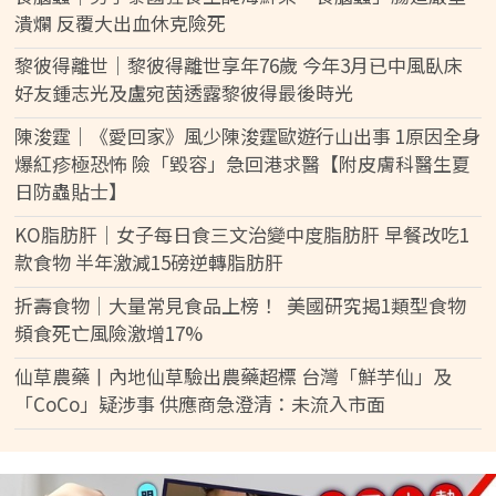
潰爛 反覆大出血休克險死
黎彼得離世｜黎彼得離世享年76歲 今年3月已中風臥床
好友鍾志光及盧宛茵透露黎彼得最後時光
陳浚霆｜《愛回家》風少陳浚霆歐遊行山出事 1原因全身
爆紅疹極恐怖 險「毀容」急回港求醫【附皮膚科醫生夏
日防蟲貼士】
KO脂肪肝｜女子每日食三文治變中度脂肪肝 早餐改吃1
款食物 半年激減15磅逆轉脂肪肝
折壽食物｜大量常見食品上榜！ 美國研究揭1類型食物
頻食死亡風險激增17%
仙草農藥丨內地仙草驗出農藥超標 台灣「鮮芋仙」及
「CoCo」疑涉事 供應商急澄清：未流入市面