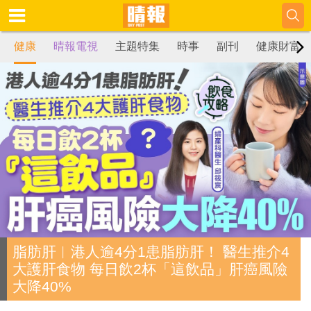
健康
晴報電視
主題特集
時事
副刊
健康財富
脂肪肝︱港人逾4分1患脂肪肝！ 醫生推介4
大護肝食物 每日飲2杯「這飲品」肝癌風險
大降40%