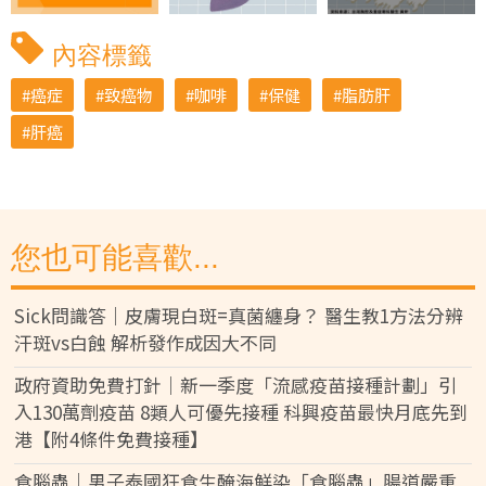
內容標籤
癌症
致癌物
咖啡
保健
脂肪肝
肝癌
您也可能喜歡...
Sick問識答｜皮膚現白斑=真菌纏身？ 醫生教1方法分辨
汗斑vs白蝕 解析發作成因大不同
政府資助免費打針｜新一季度「流感疫苗接種計劃」引
入130萬劑疫苗 8類人可優先接種 科興疫苗最快月底先到
港【附4條件免費接種】
食腦蟲｜男子泰國狂食生醃海鮮染「食腦蟲」腸道嚴重