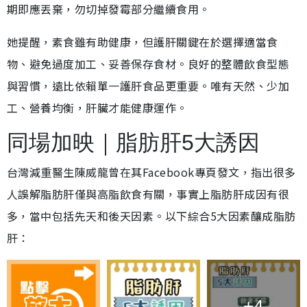
期即應丟棄，勿切掉發霉部分繼續食用。
她提醒，素食雖有助健康，但護肝關鍵在於選擇適當食
物、避免過度加工、妥善保存食材。良好的整體飲食型態
與習慣，遠比依賴單一護肝食品更重要。唯有天然、少加
工、營養均衡，肝臟才能健康運作。
同場加映｜脂肪肝5大誘因
台灣減重醫生陳威龍曾在其Facebook專頁發文，指出很多
人誤解脂肪肝僅與高脂飲食有關，事實上脂肪肝成因有很
多，當中包括先天和後天因素。以下綜合5大因素釀成脂肪
肝：
+4