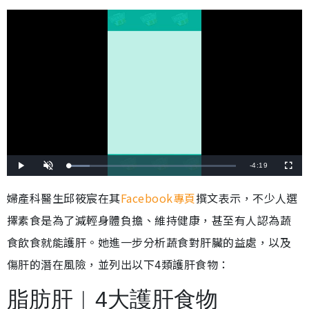
剩
-
4:19
載
播
開
全
入
放
啟
螢
完
音
幕
餘
畢
效
婦產科醫生邱筱宸在其
Facebook專頁
撰文表示，不少人選
:
1
時
2
擇素食是為了減輕身體負擔、維持健康，甚至有人認為蔬
.
5
間
1
%
食飲食就能護肝。她進一步分析蔬食對肝臟的益處，以及
傷肝的潛在風險，並列出以下4類護肝食物：
脂肪肝︱4大護肝食物