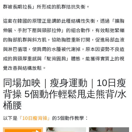
群被長期拉長」所形成的肌群拮抗失衡。
這套在韓國的原理正是調節此種結構性失衡，透過「擴胸
伸展、手肘下壓與頸部拉伸」的組合動作，有效鬆弛緊繃
的胸部肌群與斜方肌，協助胸腔重新打開，促進局部血液
與淋巴循環，使肩周的水腫被代謝掉，原本因姿勢不良造
成的肩頸厚重感與「駝背圓肩」體態，能獲得實質上的視
覺改善與結構放鬆。
同場加映｜瘦身運動｜10日瘦
背操 5個動作輕鬆甩走熊背/水
桶腰
以下是
「10日瘦背操」
的5個動作教學：