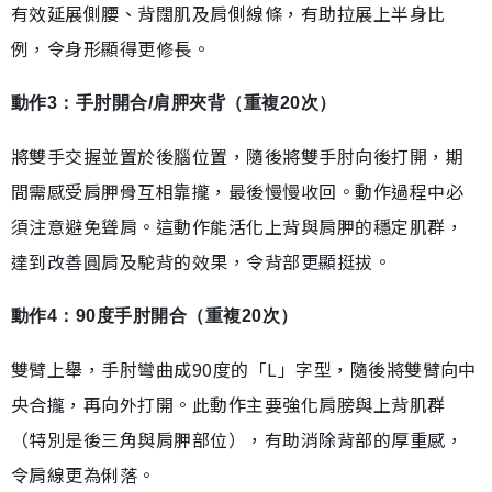
有效延展側腰、背闊肌及肩側線條，有助拉展上半身比
例，令身形顯得更修長。
動作3：手肘開合/肩胛夾背（重複20次）
將雙手交握並置於後腦位置，隨後將雙手肘向後打開，期
間需感受肩胛骨互相靠攏，最後慢慢收回。動作過程中必
須注意避免聳肩。這動作能活化上背與肩胛的穩定肌群，
達到改善圓肩及駝背的效果，令背部更顯挺拔。
動作4：90度手肘開合（重複20次）
雙臂上舉，手肘彎曲成90度的「L」字型，隨後將雙臂向中
央合攏，再向外打開。此動作主要強化肩膀與上背肌群
（特別是後三角與肩胛部位），有助消除背部的厚重感，
令肩線更為俐落。