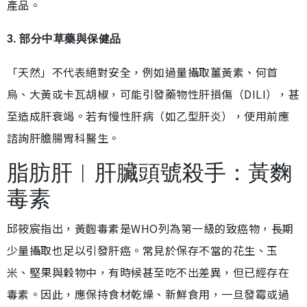
產品。
3. 部分中草藥與保健品
「天然」不代表絕對安全，例如過量攝取薑黃素、何首
烏、大黃或卡瓦胡椒，可能引發藥物性肝損傷（DILI），甚
至造成肝衰竭。若有慢性肝病（如乙型肝炎），使用前應
諮詢肝膽腸胃科醫生。
脂肪肝︱肝臟頭號殺手：黃麴
毒素
邱筱宸指出，黃麴毒素是WHO列為第一級的致癌物，長期
少量攝取也足以引發肝癌。常見於保存不當的花生、玉
米、堅果與穀物中，有時候甚至吃不出差異，但已經存在
毒素。因此，應保持食材乾燥、新鮮食用，一旦發霉或過