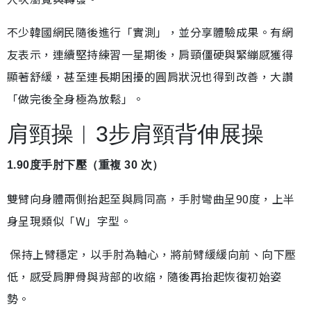
不少韓國網民隨後進行「實測」，並分享體驗成果。有網
友表示，連續堅持練習一星期後，肩頸僵硬與緊繃感獲得
顯著舒緩，甚至連長期困擾的圓肩狀況也得到改善，大讚
「做完後全身極為放鬆」。
肩頸操︱3步肩頸背伸展操
1.90度手肘下壓（重複 30 次）
雙臂向身體兩側抬起至與肩同高，手肘彎曲呈90度，上半
身呈現類似「W」字型。
保持上臂穩定，以手肘為軸心，將前臂緩緩向前、向下壓
低，感受肩胛骨與背部的收縮，隨後再抬起恢復初始姿
勢。