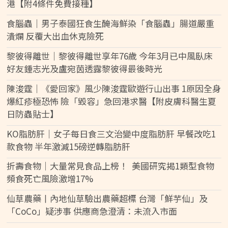
港【附4條件免費接種】
食腦蟲｜男子泰國狂食生醃海鮮染「食腦蟲」腸道嚴重
潰爛 反覆大出血休克險死
黎彼得離世｜黎彼得離世享年76歲 今年3月已中風臥床
好友鍾志光及盧宛茵透露黎彼得最後時光
陳浚霆｜《愛回家》風少陳浚霆歐遊行山出事 1原因全身
爆紅疹極恐怖 險「毀容」急回港求醫【附皮膚科醫生夏
日防蟲貼士】
KO脂肪肝｜女子每日食三文治變中度脂肪肝 早餐改吃1
款食物 半年激減15磅逆轉脂肪肝
折壽食物｜大量常見食品上榜！ 美國研究揭1類型食物
頻食死亡風險激增17%
仙草農藥丨內地仙草驗出農藥超標 台灣「鮮芋仙」及
「CoCo」疑涉事 供應商急澄清：未流入市面