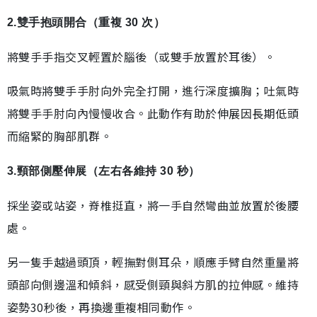
2.雙手抱頭開合（重複 30 次）
將雙手手指交叉輕置於腦後（或雙手放置於耳後）。
吸氣時將雙手手肘向外完全打開，進行深度擴胸；吐氣時
將雙手手肘向內慢慢收合。此動作有助於伸展因長期低頭
而縮緊的胸部肌群。
3.頸部側壓伸展（左右各維持 30 秒）
採坐姿或站姿，脊椎挺直，將一手自然彎曲並放置於後腰
處。
另一隻手越過頭頂，輕撫對側耳朵，順應手臂自然重量將
頭部向側邊溫和傾斜，感受側頸與斜方肌的拉伸感。維持
姿勢30秒後，再換邊重複相同動作。