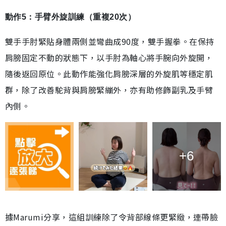
動作5：手臂外旋訓練（重複20次）
雙手手肘緊貼身體兩側並彎曲成90度，雙手握拳。在保持
肩膀固定不動的狀態下，以手肘為軸心將手腕向外旋開，
隨後返回原位。此動作能強化肩膀深層的外旋肌等穩定肌
群，除了改善駝背與肩膀緊繃外，亦有助修飾副乳及手臂
內側。
+6
據Marumi分享，這組訓練除了令背部線條更緊緻，連帶臉