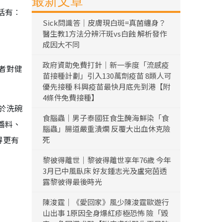
最新文章
括有︰
Sick問識答｜皮膚現白斑=真菌纏身？
醫生教1方法分辨汗斑vs白蝕 解析發作
成因大不同
政府資助免費打針｜新一季度「流感疫
者對健
苗接種計劃」引入130萬劑疫苗 8類人可
優先接種 科興疫苗最快月底先到港【附
4條件免費接種】
可於洗碗
食腦蟲｜男子泰國狂食生醃海鮮染「食
醬料、
腦蟲」腸道嚴重潰爛 反覆大出血休克險
得更有
死
黎彼得離世｜黎彼得離世享年76歲 今年
3月已中風臥床 好友鍾志光及盧宛茵透
露黎彼得最後時光
陳浚霆｜《愛回家》風少陳浚霆歐遊行
山出事 1原因全身爆紅疹極恐怖 險「毀