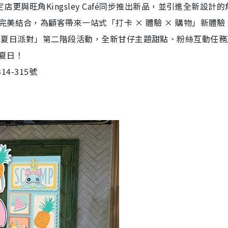
更與旺角Kingsley Café同步推出新品，並引進全新設計
美結合，為顧客帶來一站式「打卡 × 體驗 × 購物」新體驗
Stitch夏日派對」第二階段活動，全新甘仔主題甜點、粉絲互動任
夏日！
314-315號