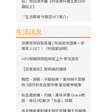
容」急回港求醫【附皮膚科醫生夏日防
蟲貼士】
「生活晴報 今期至HIT推介」
生活訊息
保單逆按自製長糧 | 充裕退休儲備 + 保
障家人GET！（附個案說明）
HPV相關頭頸癌新症上升 男性高危
【若善健談】愛與痛的邊緣
胸悶、頭脹、手腳麻痺？黃祥興不靠藥
物 1個月拆走血管炸彈 重拾醒神健康
私密處痕癢、灼痛、異味來襲 Grace教
路：每日1粒解決「私密」問題
長效胰島素助糖友穩定控糖 醫生拆解胰