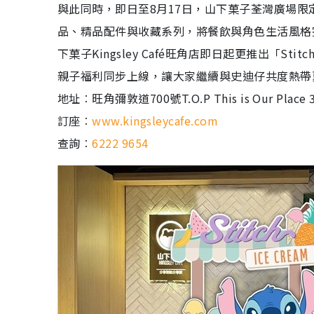
與此同時，即日至8月17日，山下菓子荃灣廣場限定店
品、精品配件與收藏系列，將餐飲與角色生活風格完
下菓子Kingsley Café旺角店即日起更推出「
親子福利同步上線，讓大家繼續與史迪仔共度熱帶
地址︰旺角彌敦道700號T.O.P This is Our Place 
訂座︰
www.kingsleycafe.com
查詢︰
6222 9654