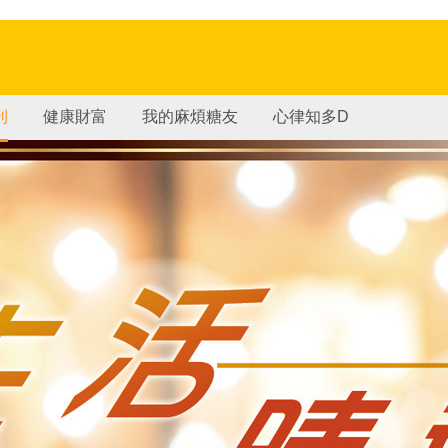
刊
健康財富
我的麻煩糖友
心律知多D