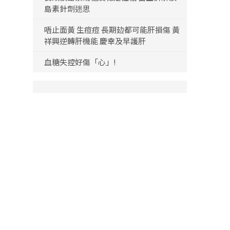
島素針劑迷思
唔止面黃 生痘痘 長期攰都可能肝損傷 黃
祥興逆轉肝機能 慶幸及早護肝
血糖失控好傷「心」!