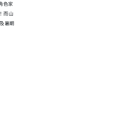
的角色家
！而山
務及暑期