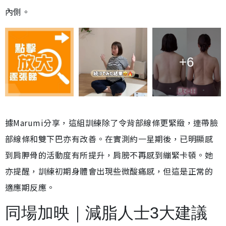
內側。
+6
據Marumi分享，這組訓練除了令背部線條更緊緻，連帶臉
部線條和雙下巴亦有改善。在實測約一星期後，已明顯感
到肩胛骨的活動度有所提升，肩膀不再感到繃緊卡頓。她
亦提醒，訓練初期身體會出現些微酸痛感，但這是正常的
適應期反應。
同場加映｜減脂人士3大建議