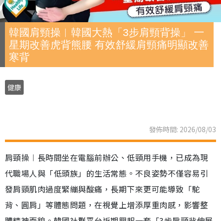
韓國肩頸操︱韓國大熱「3步肩頸背操」 一
星期改善虎背熊腰 有效舒緩肩頸痛明顯改善
寒背
健康
發佈時間: 2026/08/03
肩頸操︱長時間坐在電腦前辦公、低頸用手機，已成為現
代職場人與「低頭族」的生活常態。不良姿勢不僅容易引
發肩頸肌肉過度緊繃與酸痛，長期下來更可能導致「駝
背、圓肩」等體態問題，在視覺上增添厚重肉感，影響整
體精神面貌。韓國社群平台近期興起一套「3步肩頸背伸展