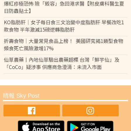
爆紅疹極恐怖 險「毀容」急回港求醫【附皮膚科醫生夏
日防蟲貼士】
KO脂肪肝｜女子每日食三文治變中度脂肪肝 早餐改吃1
款食物 半年激減15磅逆轉脂肪肝
折壽食物｜大量常見食品上榜！ 美國研究揭1類型食物
頻食死亡風險激增17%
仙草農藥丨內地仙草驗出農藥超標 台灣「鮮芋仙」及
「CoCo」疑涉事 供應商急澄清：未流入市面
晴報 Sky Post