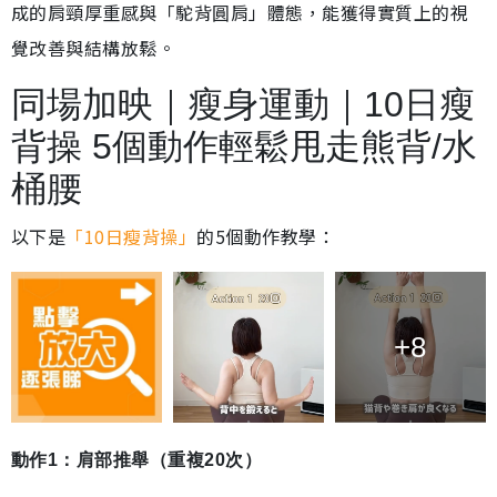
成的肩頸厚重感與「駝背圓肩」體態，能獲得實質上的視
覺改善與結構放鬆。
同場加映｜瘦身運動｜10日瘦
背操 5個動作輕鬆甩走熊背/水
桶腰
以下是
「10日瘦背操」
的5個動作教學：
+8
動作1：肩部推舉（重複20次）