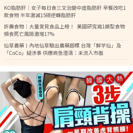
KO脂肪肝｜女子每日食三文治變中度脂肪肝 早餐改吃1
款食物 半年激減15磅逆轉脂肪肝
折壽食物｜大量常見食品上榜！ 美國研究揭1類型食物
頻食死亡風險激增17%
仙草農藥丨內地仙草驗出農藥超標 台灣「鮮芋仙」及
「CoCo」疑涉事 供應商急澄清：未流入市面