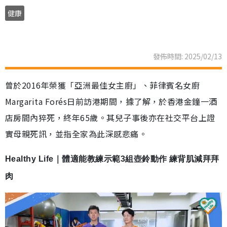
健康
發佈時間: 2025/02/13
曾於2016年榮獲「亞洲最佳女主廚」、菲律賓名女廚
Margarita Forés日前訪港期間，據了解，於香港金鐘一酒
店房間內猝死，終年65歲。其兒子事後亦在社交平台上證
實母親死訊，並指全家為此深感悲痛。
Healthy Life｜體適能教練示範3組壺鈴動作 練背肌減拜拜
肉