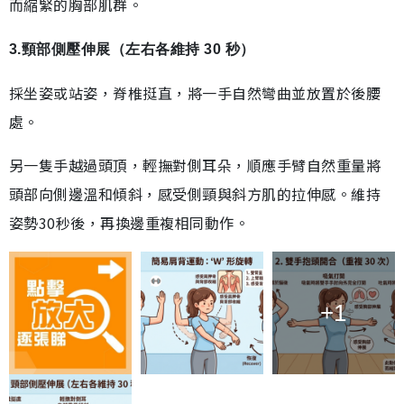
而縮緊的胸部肌群。
3.頸部側壓伸展（左右各維持 30 秒）
採坐姿或站姿，脊椎挺直，將一手自然彎曲並放置於後腰
處。
另一隻手越過頭頂，輕撫對側耳朵，順應手臂自然重量將
頭部向側邊溫和傾斜，感受側頸與斜方肌的拉伸感。維持
姿勢30秒後，再換邊重複相同動作。
+1