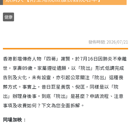
健康
發佈時間: 2026/07/21
香港影壇傳奇人物「四哥」謝賢，於7月16日因肺炎不幸離
世，享壽89歲。家屬遵從遺願，以「院出」形式低調完成
告別及火化，未有設靈，亦引起公眾關注「院出」這種喪
葬方式。事實上，昔日巨星黃霑、倪匡，同樣是以「院
出」辦理身後事。到底「院出」是甚麼？申請流程、注意
事項及收費如何？下文為您全面拆解。
同場加映：