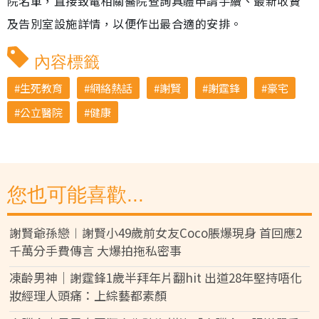
院名單，直接致電相關醫院查詢具體申請手續、最新收費
及告別室設施詳情，以便作出最合適的安排。
內容標籤
生死教育
網絡熱話
謝賢
謝霆鋒
豪宅
公立醫院
健康
您也可能喜歡...
謝賢爺孫戀︱謝賢小49歲前女友Coco脹爆現身 首回應2
千萬分手費傳言 大爆拍拖私密事
凍齡男神｜謝霆鋒1歲半拜年片翻hit 出道28年堅持唔化
妝經理人頭痛：上綜藝都素顏