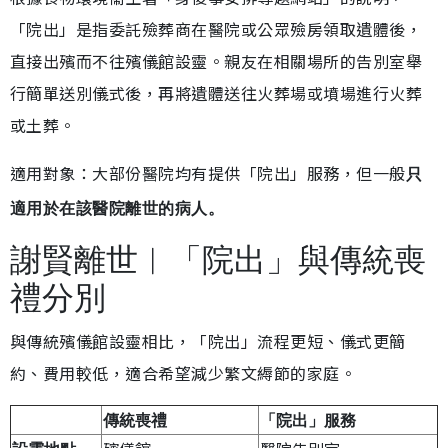
「院出」是指委託殮葬商在醫院或公眾殮房領取遺體後，
直接出殯而不往殯儀館設靈。親友在相關場所的告別室舉
行簡單送別儀式後，再將遺體送往火葬場或墳場進行火葬
或土葬。
適用對象：大部份醫院均有提供「院出」服務，但一般
只
適用於在該醫院離世的病人。
謝賢離世︱「院出」與傳統喪
禮分別
與傳統殯儀館設靈相比，「院出」流程更短、儀式更簡
約、費用較低，適合希望減少繁文縟節的家庭。
傳統喪禮
「院出」服務