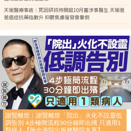
天瑜醫療事故︱死因研訊待開庭10月審涉事醫生 天瑜爸
爸癌症抗藥指數升 抑鬱焦慮復發曾暈倒
謝賢離世︱謝賢離世「院出」火化不設靈低
調告別 4步極簡流程30分鐘即出殯 只適用1
類病人【附全港院出服務醫院名單】