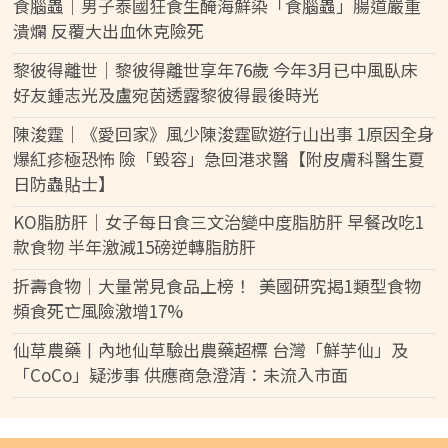
食腦蟲｜男子泰國狂食生醃海鮮染「食腦蟲」腸道嚴重
潰爛 反覆大出血休克險死
黎彼得離世｜黎彼得離世享年76歲 今年3月已中風臥床
好友鍾志光及盧宛茵透露黎彼得最後時光
陳浚霆｜《愛回家》風少陳浚霆歐遊行山出事 1原因全身
爆紅疹極恐怖 險「毀容」急回港求醫【附皮膚科醫生夏
日防蟲貼士】
KO脂肪肝｜女子每日食三文治變中度脂肪肝 早餐改吃1
款食物 半年激減15磅逆轉脂肪肝
折壽食物｜大量常見食品上榜！ 美國研究揭1類型食物
頻食死亡風險激增17%
仙草農藥丨內地仙草驗出農藥超標 台灣「鮮芋仙」及
「CoCo」疑涉事 供應商急澄清：未流入市面