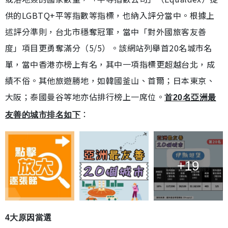
供的LGBTQ+平等指數等指標，也納入評分當中。根據上
述評分準則，台北市穩奪冠軍，當中「對外國旅客友善
度」項目更勇奪滿分（5/5）。該網站列舉首20名城市名
單，當中香港亦榜上有名，其中一項指標更超越台北，成
績不俗。其他旅遊勝地，如韓國釜山、首爾；日本東京、
大阪；泰國曼谷等地亦佔排行榜上一席位。
首20名亞洲最
：
友善的城市排名如下
+19
4大原因當選