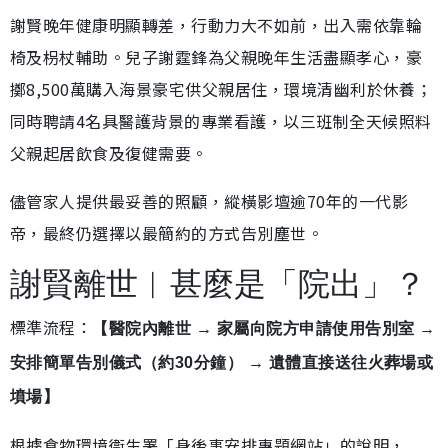
謝賢晚年健康明顯轉差，行動力大不如前，出入需依靠輪
椅及枴杖輔助。兒子謝霆鋒為父親晚年生活盡顯孝心，豪
擲8,500萬購入海景豪宅供父親居住，環境清幽利於休養；
同時聘請4名具醫護背景的專業看護，以三班制全天候照料
父親起居飲食及復健需要。
儘管家人提供最妥善的照顧，縱橫影壇逾70年的一代影
帝，最終仍選擇以最簡約的方式告別塵世。
謝賢離世︱甚麼是「院出」？
標準流程：
【醫院內離世 → 家屬向院方申請使用告別室 →
安排簡單告別儀式（約30分鐘） → 遺體直接送往火葬場或
墳場】
根據食物環境衞生署「身後事安排專題網站」的說明，