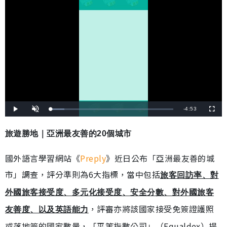
剩
-
4:53
載
播
開
全
入
放
啟
螢
完
音
幕
餘
畢
效
:
旅遊勝地｜亞洲最友善的20個城市
1
時
1
.
0
間
國外語言學習網站《
Preply
》近日公布「亞洲最友善的城
6
%
市」調查，評分準則為6大指標，當中包括
旅客回訪率、對
外國旅客接受度、多元化接受度、安全分數、對外國旅客
，評審亦將該國家接受免簽證護照
友善度、以及英語能力
或落地簽的國家數量，「平等指數公司」（Equaldex）提