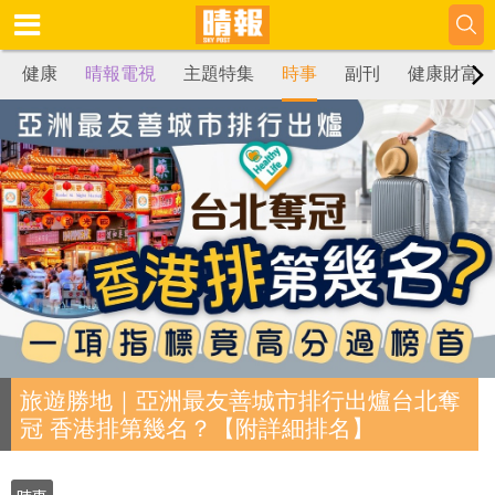
健康
晴報電視
主題特集
時事
副刊
健康財富
旅遊勝地｜亞洲最友善城市排行出爐台北奪
冠 香港排第幾名？【附詳細排名】