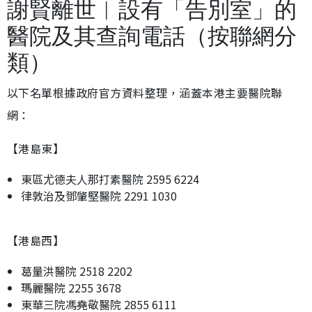
謝賢離世︱設有「告別室」的
醫院及其查詢電話（按聯網分
類）
以下名單根據政府官方資料整理，涵蓋本港主要醫院聯
網：
【港島東】
東區尤德夫人那打素醫院 2595 6224
律敦治及鄧肇堅醫院 2291 1030
【港島西】
葛量洪醫院 2518 2202
瑪麗醫院 2255 3678
東華三院馮堯敬醫院 2855 6111