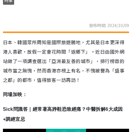
時事
發佈時間: 2024/10/09
日本、韓國眾所周知是國際旅遊勝地，尤其是日本更深得
港人喜歡，放假一定會花時間「返鄉下」。近日由國外網
站做了一項調查選出「亞洲最友善的城市」，排行榜首的
城市當之無愧，然而香港亦榜上有名，不愧被譽為「盛事
之都」的都市，值得旅客一訪再訪！
同場加映：
Sick問識答｜經常著高踭鞋恐致經痛？中醫拆解6大成因
+調經宜忌