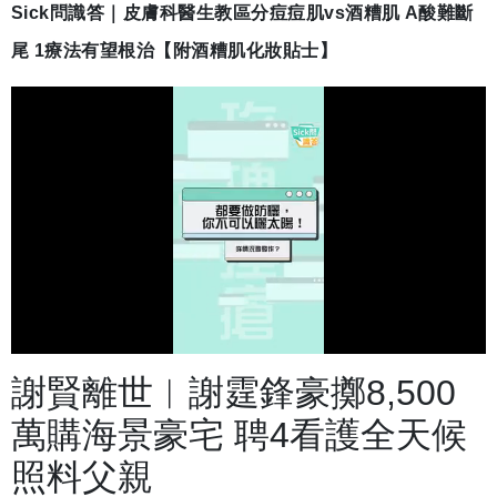
Sick問識答｜皮膚科醫生教區分痘痘肌vs酒糟肌 A酸難斷
尾 1療法有望根治【附酒糟肌化妝貼士】
載
開
入
啟
完
音
畢
效
謝賢離世︱謝霆鋒豪擲8,500
:
2
4
.
萬購海景豪宅 聘4看護全天候
9
7
%
照料父親