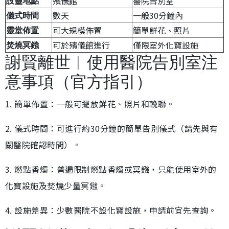
殯儀館
醫院告別室
設靈地點
數天
一般30分鐘內
儀式時間
可大規模佈置
簡單鮮花、照片
靈堂佈置
可於殯儀館進行
僅限室外化寶設施
焚燒冥鏹
謝賢離世︱使用醫院告別室注
意事項（官方指引）
1. 簡單佈置：一般可擺放鮮花、照片和輓聯。
2. 儀式時間：可進行約30分鐘的簡單告別儀式（請先與有
關醫院確認時間）。
3. 燃點香燭：普遍限制燃點香燭或冥鏹，只能使用室外的
化寶設施及焚燒少量冥鏹。
4. 設施差異：少數醫院不設化寶設施，申請前宜先查詢。