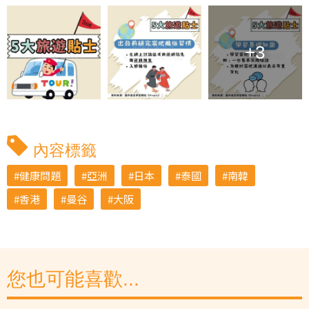
+3
內容標籤
健康問題
亞洲
日本
泰國
南韓
香港
曼谷
大阪
您也可能喜歡...