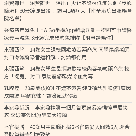
謝賢離世︱謝賢離世「院出」火化不設靈低調告別 4步極
簡流程30分鐘即出殯 只適用1類病人【附全港院出服務醫
院名單】
醫療費用減免︱HA Go手機App新增功能一㩒即可申請醫
療費用減免 3分鐘完成預約免排隊【附申請條件】
東張西望︱14歲女生遭校園欺凌吞藥命危 同學踢爆老師
封口令滅聲錄音逼和解：討論都冇用
東張西望︱14歲女學生長期遭欺凌校內吞40粒藥命危 校
方「捉鬼」封口 家屬震怒踢爆冷血內幕
乳腺癌︱30歲美妝KOL不煙不酒愛健身確診乳腺癌1原因
成關鍵 呼籲女性：該發瘋就發瘋
李家鼎近況︱李家鼎神隱一個月首現身暴瘦憔悴重展笑
容 李泳豪公開施明兩大遺願
器官捐贈︱40歲男中風腦死捐6器官遺愛人間救6人 聯合
醫院首辦告別禮致敬