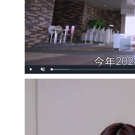
載
播
開
入
放
啟
完
音
畢
效
:
8
.
3
7
%