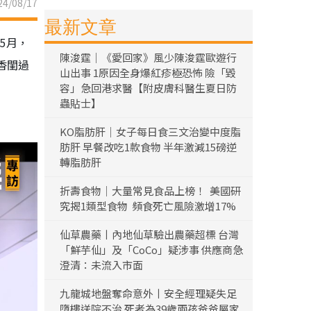
4/08/17
最新文章
5月，
陳浚霆｜《愛回家》風少陳浚霆歐遊行
香閨過
山出事 1原因全身爆紅疹極恐怖 險「毀
容」急回港求醫【附皮膚科醫生夏日防
蟲貼士】
KO脂肪肝｜女子每日食三文治變中度脂
肪肝 早餐改吃1款食物 半年激減15磅逆
轉脂肪肝
折壽食物｜大量常見食品上榜！ 美國研
究揭1類型食物 頻食死亡風險激增17%
仙草農藥丨內地仙草驗出農藥超標 台灣
「鮮芋仙」及「CoCo」疑涉事 供應商急
澄清：未流入市面
九龍城地盤奪命意外丨安全經理疑失足
墮樓送院不治 死者為39歲兩孩爸爸屬家