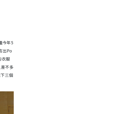
繼今年5
言出Po
的衣服
人差不多
拋下三個