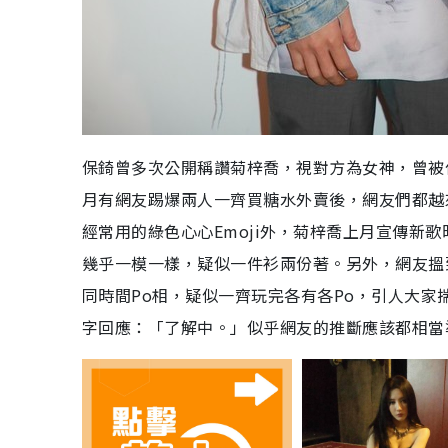
保錡曾多次公開稱讚菊梓喬，視對方為女神，曾被
月有網友踢爆兩人一齊買糖水外賣後，網友們都越
經常用的綠色心心Emoji外，菊梓喬上月宣傳新
幾乎一模一樣，疑似一件衫兩份著。另外，網友搵到二
同時間Po相，疑似一齊玩完各有各Po，引人大
字回應：「了解中。」似乎網友的推斷應該都相當