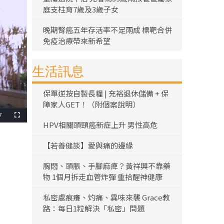
庭支柱育7歲及3歲子女
晚期腎癌五年存活率不足兩成 標靶合併
免疫治療帶來新希望
生活訊息
保單逆按自製長糧 | 充裕退休儲備 + 保
障家人GET！（附個案說明）
7
全
HPV相關頭頸癌新症上升 男性高危
螢
幕
【若善健談】愛與痛的邊緣
胸悶、頭脹、手腳麻痺？黃祥興不靠藥
物 1個月拆走血管炸彈 重拾醒神健康
私密處痕癢、灼痛、異味來襲 Grace教
路：每日1粒解決「私密」問題