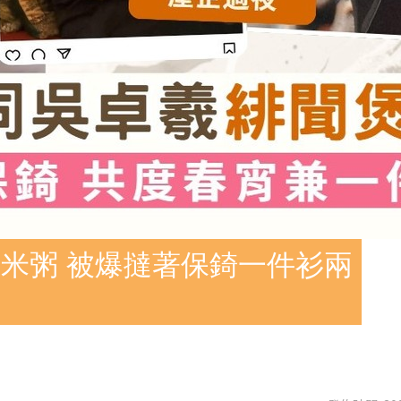
米粥 被爆撻著保錡一件衫兩