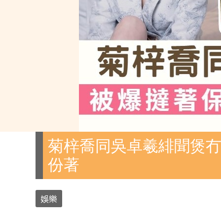
菊梓喬同吳卓羲緋聞煲冇
份著
娛樂