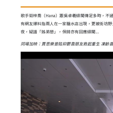
歌手菊梓喬（Hana）跟吳卓羲緋聞傳足多時，不
有網友爆料指兩人在一家糖水店出現，更被街坊野
夜，疑譜「姊弟戀」，保錡亦有回應緋聞...
同場加映：賈思樂曾陷抑鬱靠朋友救起重生 凍齡喜