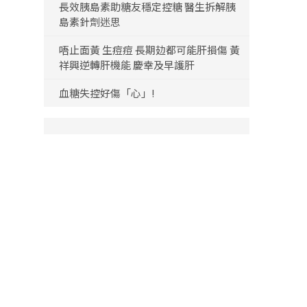
長效胰島素助糖友穩定控糖 醫生拆解胰
島素針劑迷思
唔止面黃 生痘痘 長期攰都可能肝損傷 黃
祥興逆轉肝機能 慶幸及早護肝
血糖失控好傷「心」!