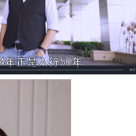
剩
-
6:2
餘
時
間