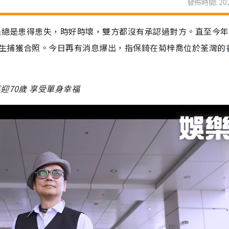
發佈時間: 202
過總是患得患失，時好時壞，雙方都沒有承認過對方。直至今年
生捕獲合照。今日再有消息爆出，指保錡在菊梓喬位於荃灣的
迎70歲 享受單身幸福