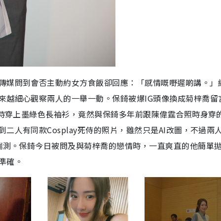
傳媒問到會否主動約女方食飯卻回應：「感情嘅嘢遲啲講。」
來越細心觀察兩人的一舉一動。保錡被爆IG頭像換成菊梓喬留
歌時穿上墨綠色長袖衫，竟然與保錡多年前跟陳偉霆合照時身穿
人有同款Cosplay死侍的照片，雖然只是AI改圖，不過兩
家揣測。保錡今日被問及與菊梓喬的戀情時，一直爽直的他簡單
準確。