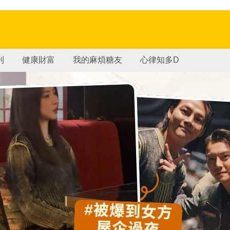
刊
健康財富
我的麻煩糖友
心律知多D