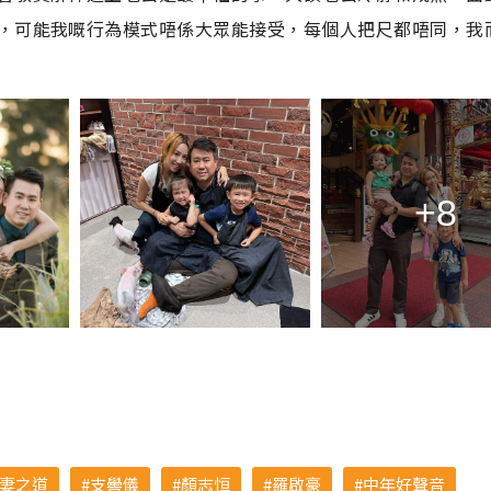
，可能我嘅行為模式唔係大眾能接受，每個人把尺都唔同，我
+8
妻之道
支嚳儀
顏志恒
羅啟豪
中年好聲音