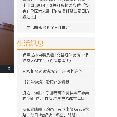
山出事 1原因全身爆紅疹極恐怖 險「毀
容」急回港求醫【附皮膚科醫生夏日防
蟲貼士】
「生活晴報 今期至HIT推介」
生活訊息
保單逆按自製長糧 | 充裕退休儲備 + 保
障家人GET！（附個案說明）
0
HPV相關頭頸癌新症上升 男性高危
全
螢
幕
【若善健談】愛與痛的邊緣
胸悶、頭脹、手腳麻痺？黃祥興不靠藥
物 1個月拆走血管炸彈 重拾醒神健康
私密處痕癢、灼痛、異味來襲 Grace教
路：每日1粒解決「私密」問題