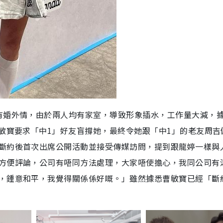
有婚外情，由於兩人均有家室，導致形象插水，工作量大減，
敏寶要求「中1」好友盲撐她，最終令她跟「中1」的老友周吉
斷約後首次出席公開活動並接受傳媒訪問，提到跟龍婷一樣與
方便評論，公司有唔同方法處理，大家唔使擔心，我同公司有
，鍾意和平，我覺得關係係好嘅。」雖然據悉曹敏寶已經「斷