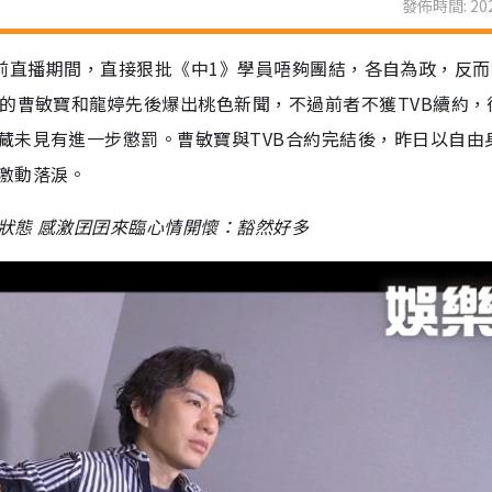
發佈時間: 202
ro早前直播期間，直接狠批《中1》學員唔夠團結，各自為政，反
的曹敏寶和龍婷先後爆出桃色新聞，不過前者不獲TVB續約，
藏未見有進一步懲罰。曹敏寶與TVB合約完結後，昨日以自由
激動落淚。
狀態 感激囝囝來臨心情開懷：豁然好多