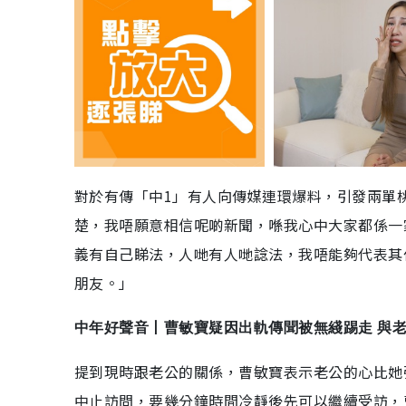
對於有傳「中1」有人向傳媒連環爆料，引發兩單
楚，我唔願意相信呢啲新聞，喺我心中大家都係一
義有自己睇法，人哋有人哋諗法，我唔能夠代表其
朋友。」
中年好聲音丨曹敏寶疑因出軌傳聞被無綫踢走 與
提到現時跟老公的關係，曹敏寶表示老公的心比她
中止訪問，要幾分鐘時間冷靜後先可以繼續受訪，