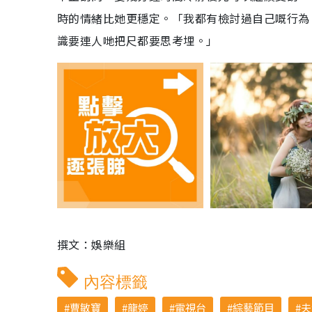
時的情緒比她更穩定。「我都有檢討過自己嘅行為
識要連人哋把尺都要思考埋。」
撰文：娛樂組
內容標籤
曹敏寶
龍婷
電視台
綜藝節目
夫