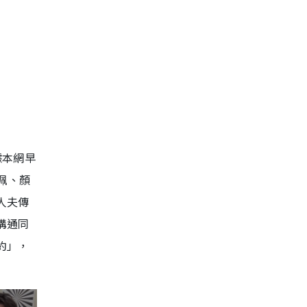
據本網早
佩、顏
人夫傳
溝通同
約」，