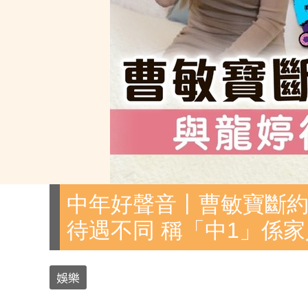
中年好聲音丨曹敏寶斷約
待遇不同 稱「中1」係家
娛樂