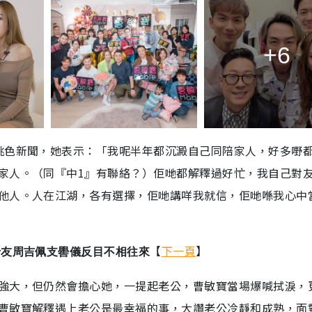
+6
桃色新聞，她表示：「我呢半年都沉澱自己同陪家人，好多嘢
家人。（同『中1』有聯絡？）佢哋都解釋過好忙，我自己對
他人。人在江湖，各有選擇，佢哋講咩我就信，佢哋喺我心中
【
下一頁
】
老友周吉佩支嚳儀反目不相往來
強大，但仍然會擔心她，一提起老公，曹敏寶當場爆喊拭淚，
曹敏寶解釋遇上老公是最幸福的事，大讚老公冷靜和成熟，面