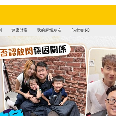
刊
健康財富
我的麻煩糖友
心律知多D