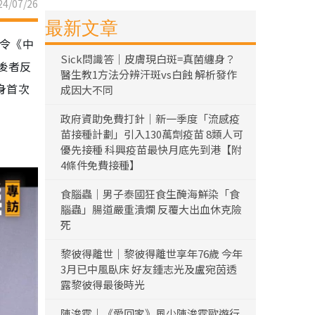
4/07/26
最新文章
而令《中
Sick問識答｜皮膚現白斑=真菌纏身？
後者反
醫生教1方法分辨汗斑vs白蝕 解析發作
身首次
成因大不同
政府資助免費打針｜新一季度「流感疫
苗接種計劃」引入130萬劑疫苗 8類人可
優先接種 科興疫苗最快月底先到港【附
4條件免費接種】
食腦蟲｜男子泰國狂食生醃海鮮染「食
腦蟲」腸道嚴重潰爛 反覆大出血休克險
死
黎彼得離世｜黎彼得離世享年76歲 今年
3月已中風臥床 好友鍾志光及盧宛茵透
露黎彼得最後時光
陳浚霆｜《愛回家》風少陳浚霆歐遊行