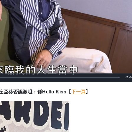
剩
-
7:0
餘
【
下一頁
】
否認激咀：係Hello Kiss
時
間