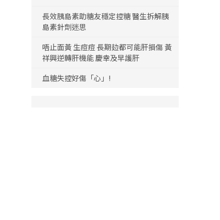
長效胰島素助糖友穩定控糖 醫生拆解胰
島素針劑迷思
唔止面黃 生痘痘 長期攰都可能肝損傷 黃
祥興逆轉肝機能 慶幸及早護肝
血糖失控好傷「心」!