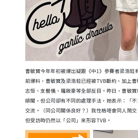
曹敏寶今年年初被爆出疑跟《中1》參賽者梁浩銓
前爆料，曹敏寶及梁浩銓已經被TVB斷約，加上曹
志恒、支嚳儀、羅啟豪等全部反目。昨日，曹敏寶
緋聞，但公司卻有不同的處理手法，她表示：「不
交流。（同公司關係良好？）我性格唔會同人鬧交
但受訪時仍然以「公司」來形容TVB。