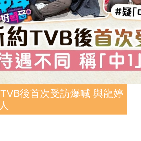
TVB後首次受訪爆喊 與龍婷
人