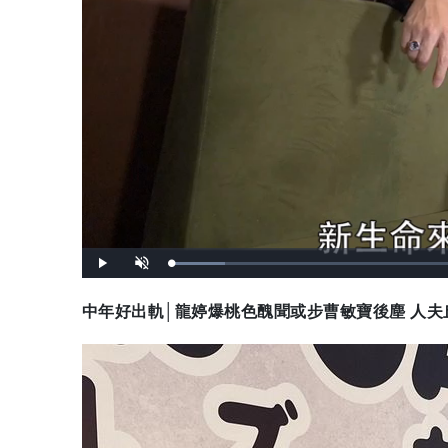
載
播
開
入
放
啟
完
音
畢
效
:
中年好出軌│龍婷爆桃色醜聞或步曹敏寶後塵 人夫丘亞葵
7
.
7
1
%