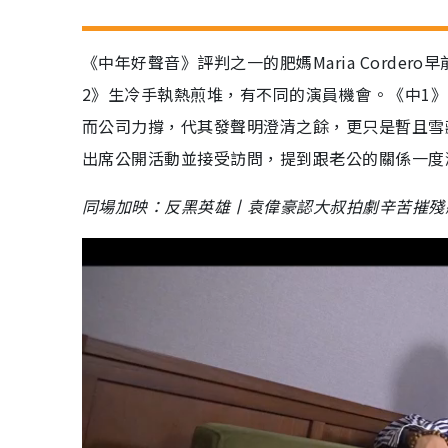
《中年好聲音》評判之一的肥媽Maria Corde
2》生冷手執熱煎堆，有不同的演員機會。《中1》
而公司力撐，代其發聲明澄清之餘，更只是暫且雪
出席公開活動並接受訪問，提到跟老公的關係一度
同場加映：反黑英雄丨袁偉豪認大叔拍劇辛苦摧殘