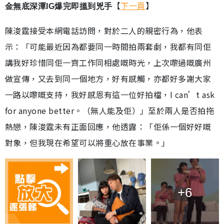
【
下一頁
】
金無底深潭IG爆完即搵到兇手
陳浚霆接受本網電話訪問，對於二人的親密行為，他表
示：「可能最近因為都要同一時間拍兩套劇，我都有同佢
講我好珍惜同佢一齊工作同相處嘅時光，上次嚟過嘅廣州
做宣傳，又去到同一個地方，好有感觸，亦都好多謝大家
一路以嚟嘅支持，我好感恩有這一位好拍檔，I can’t ask
for anyone better。（無人能及佢）」至於兩人是否拍拖
熱戀，陳浚霆未有正面回應，他透露：「佢係一個好好嘅
對象，但我現在希望可以將重心放在事業。」
+6