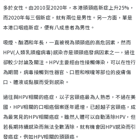
多於女性。由2010至2020年，本港頭頸癌新症上升25%，
而2020年每三個新症，就有兩位是男性。另一方面，單是
本港口咽癌新症，便有八成患者為男性。
吸煙、酗酒和年長，一直被視為頭頸癌的高危因素，然而
HPV(人類乳頭瘤病毒)感染亦是頭頸癌發病因素之一，過往
卻較少討論及關注。HPV主要經由性接觸傳染，可以在性行
為期間，病毒接觸到性器官、口腔和喉嚨等部位的皮膚傷
口、體液或黏膜而受到感染。
過往與HPV相關的癌症，以子宮頸癌最為人熟悉，不過在美
國，HPV相關的口咽癌個案逐年遞增，已超越子宮頸癌，成
為最常見的HPV相關癌症。雖然人體可以自動清除HPV，但
若長期持續感染而無法全數清除，就有機會因HPV感染而引
發癌症，例如HPV相關的頭頸癌。