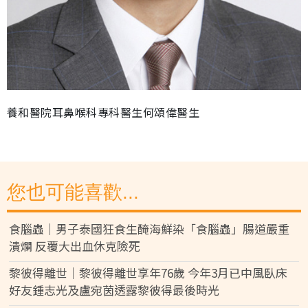
養和醫院耳鼻喉科專科醫生何頌偉醫生
您也可能喜歡...
食腦蟲｜男子泰國狂食生醃海鮮染「食腦蟲」腸道嚴重
潰爛 反覆大出血休克險死
黎彼得離世｜黎彼得離世享年76歲 今年3月已中風臥床
好友鍾志光及盧宛茵透露黎彼得最後時光