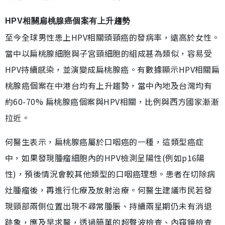
HPV相關扁桃腺癌個案有上升趨勢
至今全球男性患上HPV相關頭頸癌的發病率，遠高於女性。
當中以扁桃腺細胞與子宮頸細胞的組成甚為類似，容易受
HPV持續感染，並演變成扁桃腺癌。有數據顯示HPV相關扁
桃腺癌個案在中港台均有上升趨勢，當中內地及台灣均有
約60-70% 扁桃腺癌個案與HPV相關，比例與西方國家漸漸
拉近。
何醫生表示，扁桃腺癌屬於口咽癌的一種，這類型癌症
中，如果發現腫瘤細胞內的HPV檢測呈陽性(例如p16陽
性)，預後情況會較其他類型的口咽癌理想。患者在切除病
灶腫瘤後，再進行化療及放射治療。何醫生建議市民若發
現頸部兩側位置出現不尋常腫脹、持續兩星期仍未有消退
跡象，應及早求醫，透過簡單的超聲波檢查、內窺鏡檢查