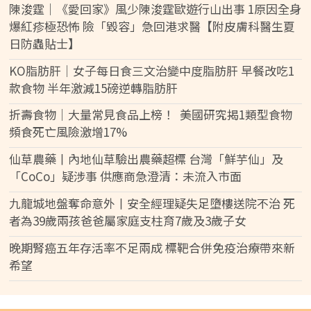
陳浚霆｜《愛回家》風少陳浚霆歐遊行山出事 1原因全身
爆紅疹極恐怖 險「毀容」急回港求醫【附皮膚科醫生夏
日防蟲貼士】
KO脂肪肝｜女子每日食三文治變中度脂肪肝 早餐改吃1
款食物 半年激減15磅逆轉脂肪肝
折壽食物｜大量常見食品上榜！ 美國研究揭1類型食物
頻食死亡風險激增17%
仙草農藥丨內地仙草驗出農藥超標 台灣「鮮芋仙」及
「CoCo」疑涉事 供應商急澄清：未流入市面
九龍城地盤奪命意外丨安全經理疑失足墮樓送院不治 死
者為39歲兩孩爸爸屬家庭支柱育7歲及3歲子女
晚期腎癌五年存活率不足兩成 標靶合併免疫治療帶來新
希望