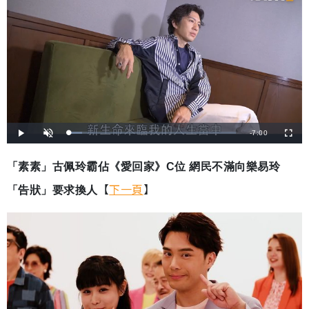
剩
-
7:00
載
播
開
全
入
放
啟
螢
完
音
幕
餘
畢
效
:
「素素」古佩玲霸佔《愛回家》C位 網民不滿向樂易玲
7
時
.
7
【
下一頁
】
「告狀」要求換人
1
間
%