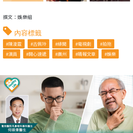
撰文：娛樂組
內容標籤
陳浚霆
古佩玲
緋聞
電視劇
拍拖
演員
開心速遞
廣州
晴報文章
娛樂