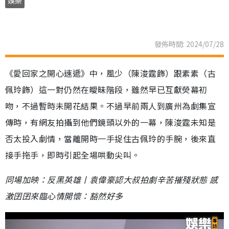
娛樂
發佈時間: 2024/07/28
《愛回家之開心速遞》中，風少（陳浚霆飾）跟素素（古
佩玲飾）這一對仍然在曖昧階段，雖然早已互獻熒幕初
吻，不過暫時未開花結果。不過早前兩人到廣州為劇集宣
傳時，有網友拍攝到他們鏡頭以外的一幕，陳浚霆未知是
否太投入劇情，當離開時一手捉住古佩玲的手腕，後來直
接手拖手，即時引起全場哄動尖叫。
同場加映：反黑英雄丨袁偉豪認大叔拍劇辛苦摧殘狀態 感
激囝囝來臨心情開懷：豁然好多