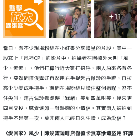
+11
當日，有不少現場粉絲在小紅書分享追星的片段，其中一
段寫上「風神CP」的影片中，拍攝者在圍欄外大叫「風
少、素素」，他們打算行近大家打招呼，兩人原來各有各
行，突然間陳浚霆好自然用右手捉起古佩玲的手腕，再拉
高少少變成手拖手，期間在場粉絲見證住整個過程，忍不
住尖叫，連古佩玲都即時「冧豬」笑到四萬咁笑，後來更
四目交投，感覺儼如一對熱戀的小情侶。其實兩人被拍到
拖手不是第一次，莫非兩人已經日久生情，成為愛侶？
《愛回家》風少丨陳浚霆咖啡店儲值卡無辜慘遭盜用 狂課