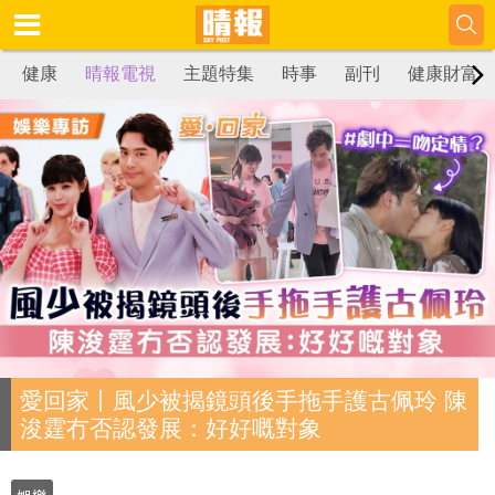
健康
晴報電視
主題特集
時事
副刊
健康財富
愛回家丨風少被揭鏡頭後手拖手護古佩玲 陳
浚霆冇否認發展：好好嘅對象