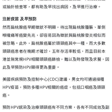
或抽針檢查等，都有助及早找出病因，及早進行治療。
注射疫苗 及早預防
然而扁桃腺癌早期徵狀不明顯，待出現扁桃腺腫脹、單側
喉嚨痛等癌變先兆，卻容易因為徵狀與扁桃腺發炎相似而
被忽略。此外，扁桃腺癌屬於頭頸癌其中一種，而大多數
頭頸癌患者在晚期才確診，五年存活率較低，而且目前本
港並無常規HPV相關頭頸癌篩檢，難以及時發現及求醫，因
此及早預防HPV顯得更為重要。
美國疾病預防及控制中心(CDC)建議，男女均可通過接種
HPV疫苗，預防多種HPV相關的癌症，包括口咽癌及頭頸
癌。
預防HPV感染及治療頭頸癌有不同方案，各有不同成效及副