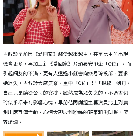
古佩玲早前因《愛回家》戲份越來越重，甚至比主角出現
機會更多，再加上新《愛回家》片頭獲安排企「C位」，而
引起網友的不滿，更有人透過小紅書向樂易玲投訴，要求
她消失。古佩玲大感無奈，重申「C位」是「根叔」劉丹，
自己只是聽從公司的安排。雖然成為眾矢之的，不過古佩
玲似乎都未有影響心情，早前偕同劇組主要演員北上到廣
州出席宣傳活動，心情大靚收到粉絲的花束和尖叫聲，笑
容燦爛。