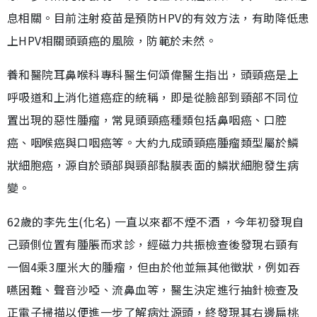
息相關。目前注射疫苗是預防HPV的有效方法，有助降低患
上HPV相關頭頸癌的風險，防範於未然。
養和醫院耳鼻喉科專科醫生何頌偉醫生指出，頭頸癌是上
呼吸道和上消化道癌症的統稱，即是從臉部到頸部不同位
置出現的惡性腫瘤，常見頭頸癌種類包括鼻咽癌、口腔
癌、咽喉癌與口咽癌等。大約九成頭頸癌腫瘤類型屬於鱗
狀細胞癌，源自於頭部與頸部黏膜表面的鱗狀細胞發生病
變。
62歲的李先生(化名) 一直以來都不煙不酒 ，今年初發現自
己頸側位置有腫脹而求診，經磁力共振檢查後發現右頸有
一個4乘3厘米大的腫瘤，但由於他並無其他徵狀，例如吞
嚥困難、聲音沙啞、流鼻血等，醫生決定進行抽針檢查及
正電子掃描以便進一步了解病灶源頭，終發現其右邊扁桃