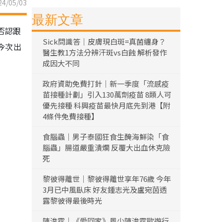
4/05/03
最新文章
否認跟
Sick問識答｜皮膚現白斑=真菌纏身？
今次出
醫生教1方法分辨汗斑vs白蝕 解析發作
成因大不同
政府資助免費打針｜新一季度「流感疫
苗接種計劃」引入130萬劑疫苗 8類人可
優先接種 科興疫苗最快月底先到港【附
4條件免費接種】
食腦蟲｜男子泰國狂食生醃海鮮染「食
腦蟲」腸道嚴重潰爛 反覆大出血休克險
死
黎彼得離世｜黎彼得離世享年76歲 今年
3月已中風臥床 好友鍾志光及盧宛茵透
露黎彼得最後時光
陳浚霆｜《愛回家》風少陳浚霆歐遊行