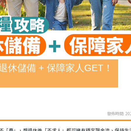
退休儲備 + 保障家人GET！
發佈時間: 202
不「憂」，想退休後「不求人」都可擁有穩定現金流、保持生