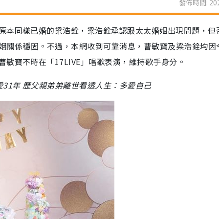
發佈時間: 202
原本同樣已婚的梁浩銓，梁浩銓承認跟太太婚姻出現問題，但
婚姻關係穩固。不過，本網收到可靠消息，曹敏寶及梁浩銓均因
敏寶不時在「17LIVE」唱歌表演，維持歌手身分。
31年 歷父親弟弟離世看透人生：多愛自己