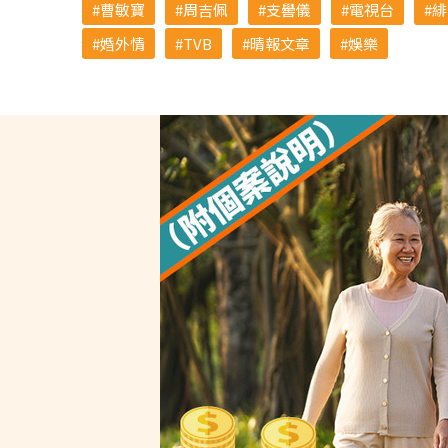
曹敏寶
周吉佩
支嚳儀
電視台
緋
婚外情
TVB
晴報文章
娛樂