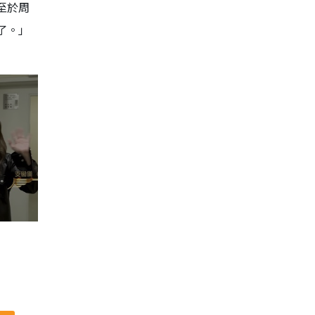
至於周
了。」