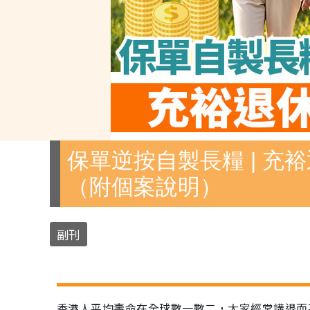
保單逆按自製長糧 | 充裕
（附個案說明）
副刊
香港人平均壽命在全球數一數二，大家經常講退而