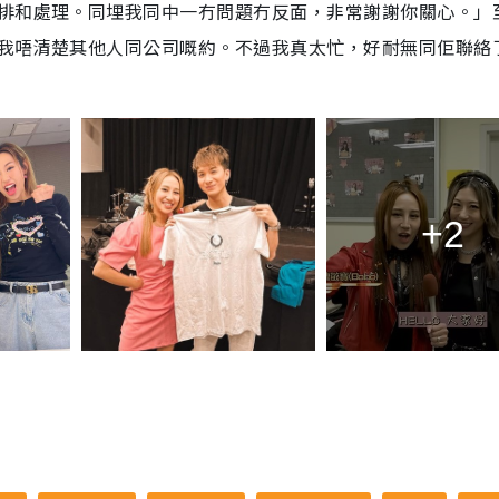
排和處理。同埋我同中一冇問題冇反面，非常謝謝你關心。」
我唔清楚其他人同公司嘅約。不過我真太忙，好耐無同佢聯絡
+2