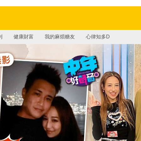
刊
健康財富
我的麻煩糖友
心律知多D