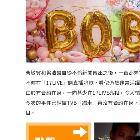
曹敏寶和梁浩銓自從不倫新聞傳出之後，一直都未
不時在「17LIVE」開直播唱歌，看似仍然非常
由於有合約在身，一向甚少在17LIVE亮相，令
今次的事件已經被TVB「踢走」再沒有合約在身
目。