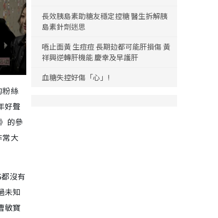
長效胰島素助糖友穩定控糖 醫生拆解胰
島素針劑迷思
唔止面黃 生痘痘 長期攰都可能肝損傷 黃
祥興逆轉肝機能 慶幸及早護肝
血糖失控好傷「心」!
的粉絲
年好聲
音》的參
非常大
G都沒有
過未知
曹敏寶