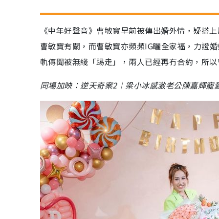
《中年好聲音》曹敏寶早前被傳出婚外情，疑搭上
曹敏寶有關，而曹敏寶亦頻頻IG曬全家福，力證
軌傳聞被無綫「踢走」，兩人已經再冇合約，所以曹
同場加映：逆天奇案2｜梁小冰感激老公陳嘉輝寵愛