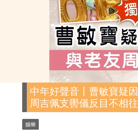
中年好聲音丨曹敏寶疑因
周吉佩支嚳儀反目不相
娛樂