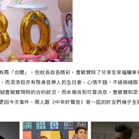
有再「合體」，但就各自各精彩，曹敏寶除了分享全家福曬幸
活躍，而梁浩銓亦有現身音樂人的生日會，心情不錯。不過無綫旗
人懷疑曹敏寶現時的合約狀況，而本報收到可靠消息，曹敏寶和梁
，更因今次事件，兩人跟《中年好聲音》第一屆的好友們幾乎全