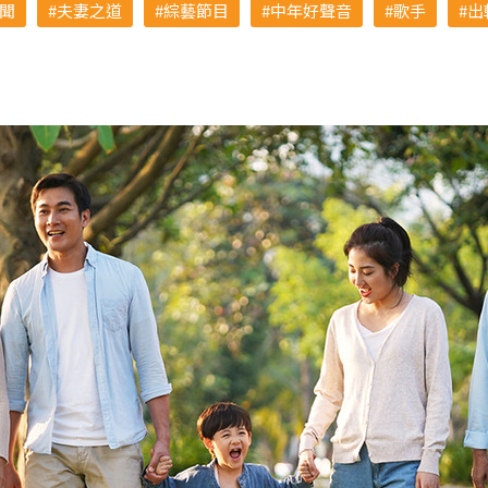
聞
夫妻之道
綜藝節目
中年好聲音
歌手
出