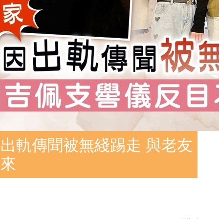
出軌傳聞被無綫踢走 與老友
往來