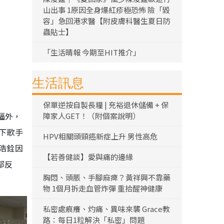
山出事 1原因全身爆紅疹極恐怖 險「毀
容」急回港求醫【附皮膚科醫生夏日防
蟲貼士】
「生活晴報 今期至HIT推介」
生活訊息
保單逆按自製長糧 | 充裕退休儲備 + 保
福外，
障家人GET！（附個案說明）
下歌手
HPV相關頭頸癌新症上升 男性高危
浩銓因
【若善健談】愛與痛的邊緣
部反
胸悶、頭脹、手腳麻痺？黃祥興不靠藥
物 1個月拆走血管炸彈 重拾醒神健康
私密處痕癢、灼痛、異味來襲 Grace教
路：每日1粒解決「私密」問題