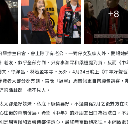
+8
8日舉辦生日會，會上除了有老公、一對仔女及家人外，愛錫她
》老友，似乎全部冇到，只有李泇霖和梁鎧庭到賀，反而《中
博文、徐澤昌、林若盈等等。另外，4月24日晚上《中年好聲
的參賽者大部分都有到，當晚「冠軍」周吉佩更自掏腰包請客，
連梁浩銓都一樣不見人。
太太都是好姊妹，私底下感情要好，不過自從2月之後雙方在I
心往後的幕前發展，希望《中年》的好朋友出口為她洗白，不
別是周吉佩和支嚳儀都傷透心，最終無奈斷絕來往。本網致電