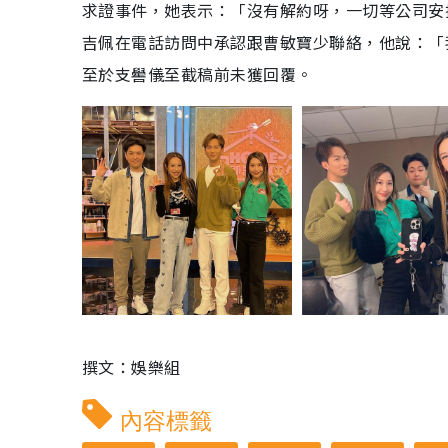
求證事件，她表示：「沒有解約呀，一切等公司安
吉佩在電話訪問中承認跟曹敏寶少聯絡，他說：「
至於支嚳儀至截稿前未獲回覆。
撰文：娛樂組
內容標籤