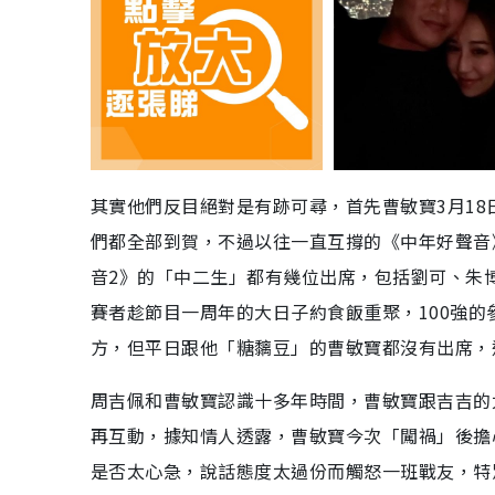
其實他們反目絕對是有跡可尋，首先曹敏寶3月1
們都全部到賀，不過以往一直互撐的《中年好聲音
音2》的「中二生」都有幾位出席，包括劉可、朱
賽者趁節目一周年的大日子約食飯重聚，100強
方，但平日跟他「糖黐豆」的曹敏寶都沒有出席，
周吉佩和曹敏寶認識十多年時間，曹敏寶跟吉吉的
再互動，據知情人透露，曹敏寶今次「闖禍」後擔
是否太心急，說話態度太過份而觸怒一班戰友，特