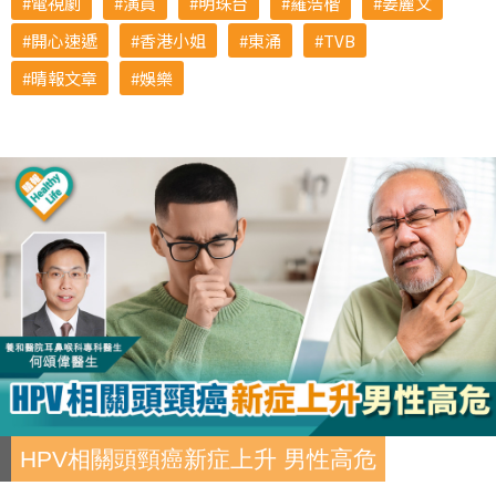
電視劇
演員
明珠台
羅浩楷
姜麗文
開心速遞
香港小姐
東涌
TVB
晴報文章
娛樂
HPV相關頭頸癌新症上升 男性高危