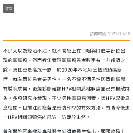
健康
發佈時間: 2023/10/06
不少人以為煙酒不沾，就不會患上在口咽與口腔等部位出
現的頭頸癌，然而近年發現頭頸癌患者數字有上升趨勢之
餘，男性更是高危一族。於2020年本地每三個頭頸癌新
症，就有兩位患者是男性。一名不煙不酒男性因單側頸部
有腫塊求醫，後經診斷確診HPV相關扁桃腺癌並已有擴散跡
象。多項研究亦發現，不少男性頭頸癌個案，與HPV感染息
息相關。目前注射疫苗是預防HPV的有效方法，有助降低患
上HPV相關頭頸癌的風險，防範於未然。
養和醫院耳鼻喉科專科醫生何頌偉醫生指出，頭頸癌是上