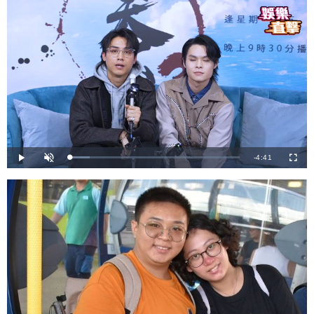
剩
-
4:41
載
播
開
全
入
放
啟
螢
完
音
幕
餘
畢
效
:
1
時
1
.
5
間
3
%