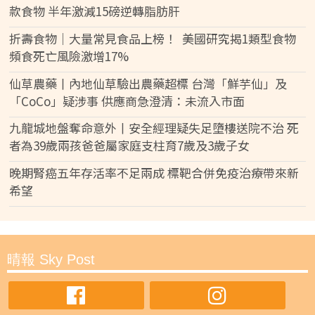
款食物 半年激減15磅逆轉脂肪肝
折壽食物｜大量常見食品上榜！ 美國研究揭1類型食物
頻食死亡風險激增17%
仙草農藥丨內地仙草驗出農藥超標 台灣「鮮芋仙」及
「CoCo」疑涉事 供應商急澄清：未流入市面
九龍城地盤奪命意外丨安全經理疑失足墮樓送院不治 死
者為39歲兩孩爸爸屬家庭支柱育7歲及3歲子女
晚期腎癌五年存活率不足兩成 標靶合併免疫治療帶來新
希望
晴報 Sky Post