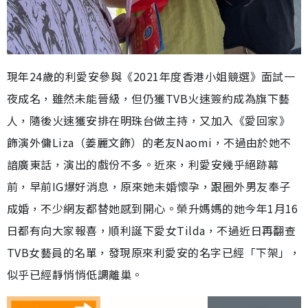
現年24歲的利愛安參與《2021年度香港小姐競選》面試一
夜成名，雖然未能晉級，但仍獲TVB火速簽約成為旗下藝
人，隨後火速獲安排在明珠台做主持，又加入《愛回家》
飾演外傭Liza（姜麗文飾）的老友Naomi，不過由於她不
諳廣東話，演出的戲份不多。近來，利愛安幾乎絕跡幕
前，早前IG爆好消息，原來她未婚懷孕，跟圈外男友奉子
成婚，不少網友都替她感到開心。榮升媽媽的她今年1月16
日都有向大家報喜，順利誕下愛女Tilda，不過近日再翻查
TVB女藝員的名單，發現原來利愛安的名字已經「下架」，
似乎已經靜悄悄低調離巢。