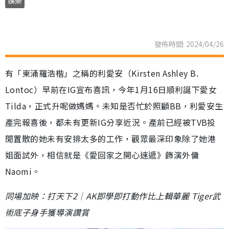
娛樂
發佈時間: 2024/04/26
有「東涌羅浩楷」之稱的利愛安（Kirsten Ashley B.
Lontoc）早前在IG宣布喜訊，今年1月16日順利誕下愛女
Tilda，正式升呢做媽媽。未知是否忙於照顧BB，利愛安生
產完報喜後，都未有更新IG分享近況。產前已經被TVB投
閒置散的她未有安排太多的工作，觀眾最深印象除了她港
姐面試外，相信就是《愛回家之開心速遞》飾演外傭
Naomi。
同場加映：打天下2│AK即學即打動作比上輯華麗 Tiger武
術底子身手獲導演讚賞