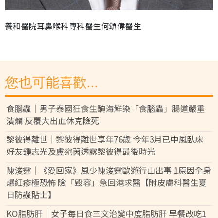
養和醫院耳鼻喉科專科醫生何頌偉醫生
您也可能喜歡...
食腦蟲｜男子泰國狂食生醃海鮮染「食腦蟲」腸道嚴重
潰爛 反覆大出血休克險死
黎彼得離世｜黎彼得離世享年76歲 今年3月已中風臥床
好友鍾志光及盧宛茵透露黎彼得最後時光
陳浚霆｜《愛回家》風少陳浚霆歐遊行山出事 1原因全身
爆紅疹極恐怖 險「毀容」急回港求醫【附皮膚科醫生夏
日防蟲貼士】
KO脂肪肝｜女子每日食三文治變中度脂肪肝 早餐改吃1