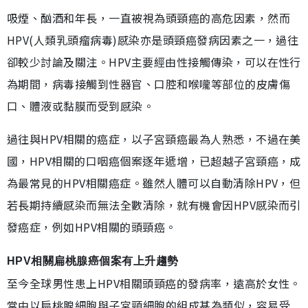
吸煙、酗酒和年長，一直被視為頭頸癌的高危因素，然而
HPV(人類乳頭瘤病毒)感染亦是頭頸癌發病因素之一，過往
卻較少討論及關注。HPV主要經由性接觸傳染，可以在性行
為期間，病毒接觸到性器官、口腔和喉嚨等部位的皮膚傷
口、體液或黏膜而受到感染。
過往與HPV相關的癌症，以子宮頸癌最為人熟悉，不過在美
國，HPV相關的口咽癌個案逐年遞增，已超越子宮頸癌，成
為最常見的HPV相關癌症。雖然人體可以自動清除HPV，但
若長期持續感染而無法全數清除，就有機會因HPV感染而引
發癌症，例如HPV相關的頭頸癌。
HPV相關扁桃腺癌個案有上升趨勢
至今全球男性患上HPV相關頭頸癌的發病率，遠高於女性。
當中以扁桃腺細胞與子宮頸細胞的組成甚為類似，容易受