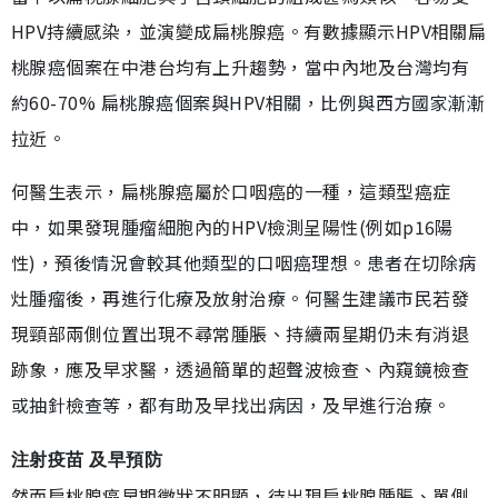
HPV持續感染，並演變成扁桃腺癌。有數據顯示HPV相關扁
桃腺癌個案在中港台均有上升趨勢，當中內地及台灣均有
約60-70% 扁桃腺癌個案與HPV相關，比例與西方國家漸漸
拉近。
何醫生表示，扁桃腺癌屬於口咽癌的一種，這類型癌症
中，如果發現腫瘤細胞內的HPV檢測呈陽性(例如p16陽
性)，預後情況會較其他類型的口咽癌理想。患者在切除病
灶腫瘤後，再進行化療及放射治療。何醫生建議市民若發
現頸部兩側位置出現不尋常腫脹、持續兩星期仍未有消退
跡象，應及早求醫，透過簡單的超聲波檢查、內窺鏡檢查
或抽針檢查等，都有助及早找出病因，及早進行治療。
注射疫苗 及早預防
然而扁桃腺癌早期徵狀不明顯，待出現扁桃腺腫脹、單側