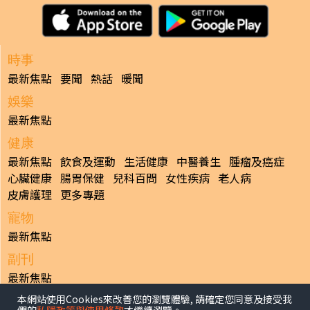
時事
最新焦點
要聞
熱話
暖聞
娛樂
最新焦點
健康
最新焦點
飲食及運動
生活健康
中醫養生
腫瘤及癌症
心臟健康
腸胃保健
兒科百問
女性疾病
老人病
皮膚護理
更多專題
寵物
最新焦點
副刊
最新焦點
本網站使用Cookies來改善您的瀏覽體驗, 請確定您同意及接受我
日報