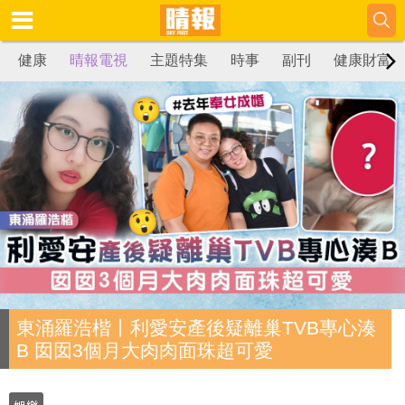
健康
晴報電視
主題特集
時事
副刊
健康財富
東涌羅浩楷丨利愛安產後疑離巢TVB專心湊
B 囡囡3個月大肉肉面珠超可愛