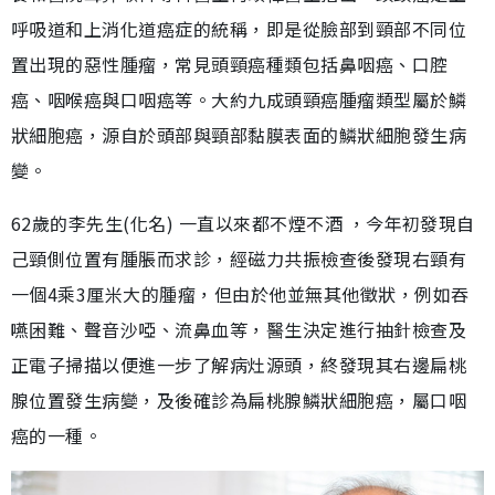
呼吸道和上消化道癌症的統稱，即是從臉部到頸部不同位
置出現的惡性腫瘤，常見頭頸癌種類包括鼻咽癌、口腔
癌、咽喉癌與口咽癌等。大約九成頭頸癌腫瘤類型屬於鱗
狀細胞癌，源自於頭部與頸部黏膜表面的鱗狀細胞發生病
變。
62歲的李先生(化名) 一直以來都不煙不酒 ，今年初發現自
己頸側位置有腫脹而求診，經磁力共振檢查後發現右頸有
一個4乘3厘米大的腫瘤，但由於他並無其他徵狀，例如吞
嚥困難、聲音沙啞、流鼻血等，醫生決定進行抽針檢查及
正電子掃描以便進一步了解病灶源頭，終發現其右邊扁桃
腺位置發生病變，及後確診為扁桃腺鱗狀細胞癌，屬口咽
癌的一種。