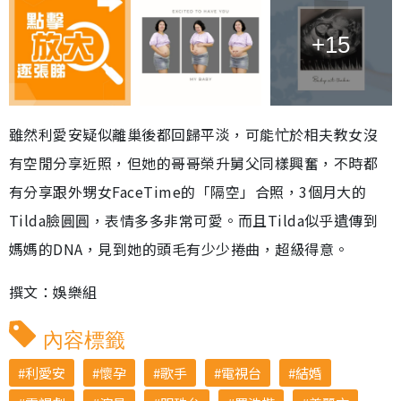
+15
雖然利愛安疑似離巢後都回歸平淡，可能忙於相夫教女沒
有空閒分享近照，但她的哥哥榮升舅父同樣興奮，不時都
有分享跟外甥女FaceTime的「隔空」合照，3個月大的
Tilda臉圓圓，表情多多非常可愛。而且Tilda似乎遺傳到
媽媽的DNA，見到她的頭毛有少少捲曲，超級得意。
撰文：娛樂組
內容標籤
利愛安
懷孕
歌手
電視台
結婚