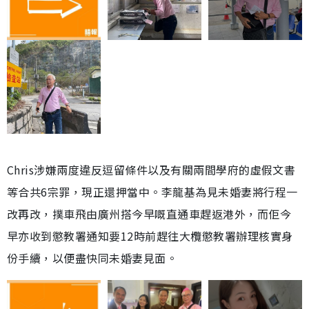
Chris涉嫌兩度違反逗留條件以及有關兩間學府的虛假文書
等合共6宗罪，現正還押當中。李龍基為見未婚妻將行程一
改再改，撲車飛由廣州搭今早嘅直通車趕返港外，而佢今
早亦收到懲教署通知要12時前趕往大欖懲教署辦理核實身
份手續，以便盡快同未婚妻見面。