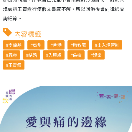
境處指王青霞行使假文書感不解，所以回港後會向律師查
詢細節。
內容標籤
李龍基
廣州
香港
懲教署
出入境管制
罪案
結婚
入境處
偽造
娛樂
王青霞