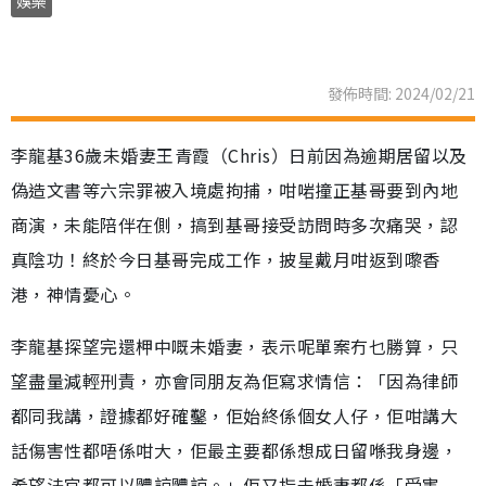
娛樂
發佈時間: 2024/02/21
李龍基36歲未婚妻王青霞（Chris）日前因為逾期居留以及
偽造文書等六宗罪被入境處拘捕，咁啱撞正基哥要到內地
商演，未能陪伴在側，搞到基哥接受訪問時多次痛哭，認
真陰功！終於今日基哥完成工作，披星戴月咁返到嚟香
港，神情憂心。
李龍基探望完還柙中嘅未婚妻，表示呢單案冇乜勝算，只
望盡量減輕刑責，亦會同朋友為佢寫求情信：「因為律師
都同我講，證據都好確鑿，佢始終係個女人仔，佢咁講大
話傷害性都唔係咁大，佢最主要都係想成日留喺我身邊，
希望法官都可以體諒體諒。」佢又指未婚妻都係「受害