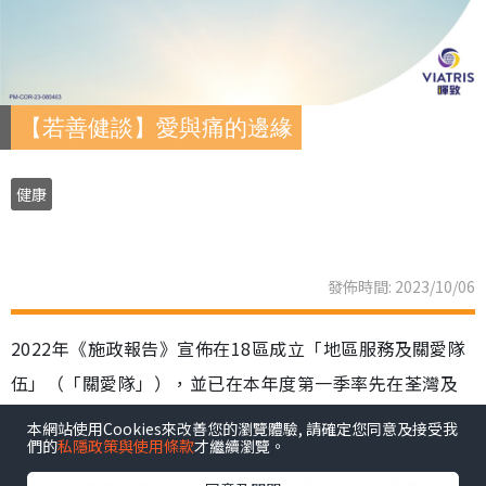
【若善健談】愛與痛的邊緣
健康
發佈時間: 2023/10/06
2022年《施政報告》宣佈在18區成立「地區服務及關愛隊
伍」（「關愛隊」），並已在本年度第一季率先在荃灣及
港島南區運作，旨在探訪有需要人士，包括低收入住戶、
本網站使用Cookies來改善您的瀏覽體驗, 請確定您同意及接受我
們的
私隱政策與使用條款
才繼續瀏覽。
劏房戶及長期病患者等，協助處理突發和緊急事故，具體
工作也因應地區需要而有所不同，目標是分享關愛精神，