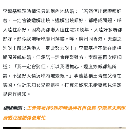
李龍基稱現時情況只能到內地結婚：「若然佢出返嚟都好
啦，一定會被遞解出境。遞解出境都好，都唔成問題，喺
大陸住都好，因為我都喺大陸住咗20幾年，大陸好多嘢都
好好。好似我啱啱喺廣州落嚟。嘩，廣州同香港，天淵之
別呀！所以香港人一定要努力呀！」李龍基指不能在還柙
期間簽紙結婚，但承諾一定會迎娶對方，李龍基再次哽咽
道：「我一定會娶佢，所以我唔擔心，邊度簽紙都無所
謂，不過好大情況喺內地簽紙。」李龍基稱王青霞父母在
德國，估計未知女兒遭還柙，打算先徵求未婚妻意見決定
是否作通知。
相關新聞：
王青霞被控6罪即時還押冇得保釋 李龍基未能現
身啜泣搵謝偉俊幫忙