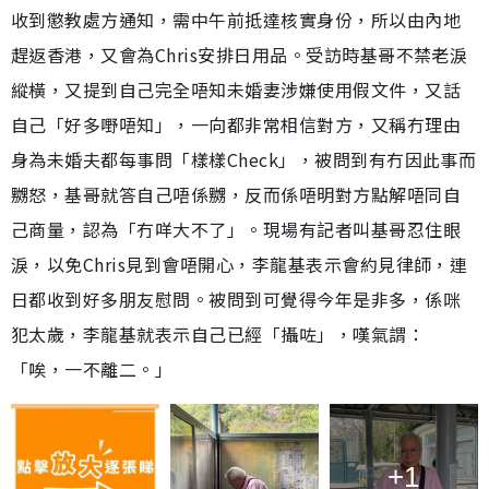
收到懲教處方通知，需中午前抵達核實身份，所以由內地
趕返香港，又會為Chris安排日用品。受訪時基哥不禁老淚
縱橫，又提到自己完全唔知未婚妻涉嫌使用假文件，又話
自己「好多嘢唔知」，一向都非常相信對方，又稱冇理由
身為未婚夫都每事問「樣樣Check」，被問到有冇因此事而
嬲怒，基哥就答自己唔係嬲，反而係唔明對方點解唔同自
己商量，認為「冇咩大不了」。現場有記者叫基哥忍住眼
淚，以免Chris見到會唔開心，李龍基表示會約見律師，連
日都收到好多朋友慰問。被問到可覺得今年是非多，係咪
犯太歲，李龍基就表示自己已經「攝咗」，嘆氣謂：
「唉，一不離二。」
+1