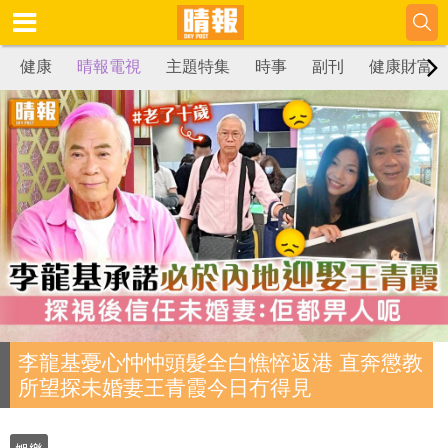
健康
晴報電視
主題特集
時事
副刊
健康財富
李龍基憂心忡忡頭髮全白憔悴返港 直奔懲教
所望探未婚妻王青霞今日冇得見