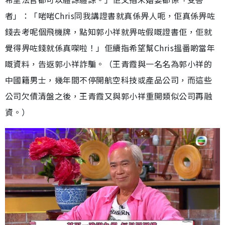
者」：「啱啱Chris同我講證書就真係畀人呃，佢真係畀咗
錢去考呢個飛機牌，點知郭小祥就畀咗假嘅證書佢，佢就
覺得畀咗錢就係真㗎啦！」佢續指希望幫Chris搵番啲當年
嘅資料，告返郭小祥詐騙。（王青霞與一名名為郭小祥的
中國籍男士，幾年間不停開航空科技或產品公司，而這些
公司欠債清盤之後，王青霞又與郭小祥重開類似公司再融
資。）