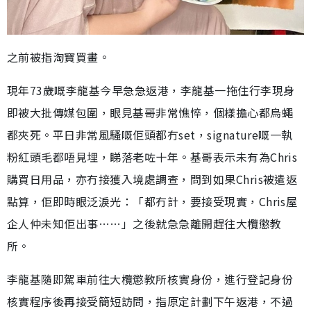
之前被指淘寶買畫。
現年73歲嘅李龍基今早急急返港，李龍基一拖住行李現身
即被大批傳媒包圍，眼見基哥非常憔悴，個樣擔心都烏蠅
都夾死。平日非常風騷嘅佢頭都冇set，signature嘅一執
粉紅頭毛都唔見埋，睇落老咗十年。基哥表示未有為Chris
購買日用品，亦冇接獲入境處調查，問到如果Chris被遣返
點算，佢即時眼泛淚光：「都冇計，要接受現實，Chris屋
企人仲未知佢出事……」之後就急急離開趕往大欖懲教
所。
李龍基隨即駕車前往大欖懲教所核實身份，進行登記身份
核實程序後再接受簡短訪問，指原定計劃下午返港，不過