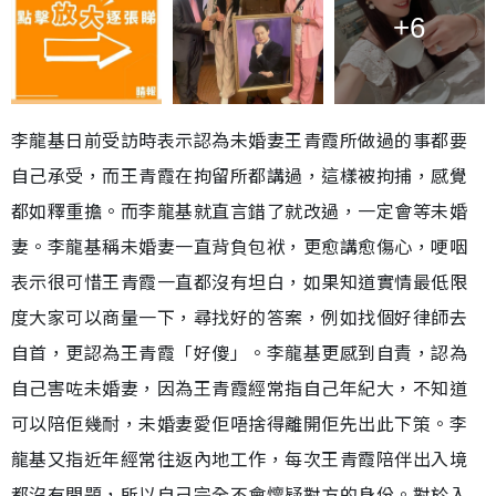
+6
李龍基日前受訪時表示認為未婚妻王青霞所做過的事都要
自己承受，而王青霞在拘留所都講過，這樣被拘捕，感覺
都如釋重擔。而李龍基就直言錯了就改過，一定會等未婚
妻。李龍基稱未婚妻一直背負包袱，更愈講愈傷心，哽咽
表示很可惜王青霞一直都沒有坦白，如果知道實情最低限
度大家可以商量一下，尋找好的答案，例如找個好律師去
自首，更認為王青霞「好傻」。李龍基更感到自責，認為
自己害咗未婚妻，因為王青霞經常指自己年紀大，不知道
可以陪佢幾耐，未婚妻愛佢唔捨得離開佢先出此下策。李
龍基又指近年經常往返內地工作，每次王青霞陪伴出入境
都沒有問題，所以自己完全不會懷疑對方的身份。對於入