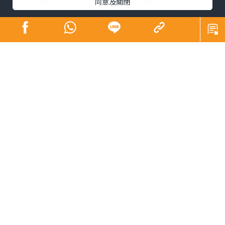
同意及關閉
感染身邊人，加強社區凝聚力，適時向政府反映市民意
見。
弱勢社群所面對的困難和逆境，既寫實，也引起共鳴，加
上經濟、居住及工作等問題，有遇上雨天總找不到打算的
無奈，生活上的各種痛苦和困擾，欠缺關心和支援下，勢
必影響健康。關愛與痛楚看似風馬牛不相及，但關心的力
量可以衝破邊緣，提升患者信心和積極性，有助早日康
復。身體出現痛楚種類繁多¹，差不多每個人都有「疼痛」
的經驗，但許多人對於長期痛症的瞭解不多，也缺乏應對
痛症的技巧，加上坊間出現不同的迷思，例如強忍痛症是
堅毅的表現? 服用止痛藥物會出現倚賴性及副作用? 止痛藥
物容易上癮? 經常服食會減低藥物效力? 又或令身體變得燥
熱? 甚止傷及內臟器官? 痛楚感覺往往毫不吝嗇也不會遮