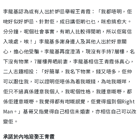
李龍基認為或有人出於妒忌舉報王青霞：「我都唔明，佢
哋好似好妒忌、針對佢，成日講佢啲乜乜，咪愈搞愈大。
分分鐘，呢個社會事實，有啲人比較得閒啲，所以佢寫信
入境處，唉！」李龍基多謝身邊人及其他人出於好意關
心，擔心他受騙。李龍基再度澄清，現沒有手持7層樓，名
下沒有物業，7層樓畀晒前妻，李龍基相信王青霞係真心，
二人志趣相投：「好簡單，我名下物業，錢又唔多，佢仲
可以跟住我，可以證明佢唔係為着我嘅錢，為咗我嘅咩，
佢只不過真係鍾意我個人，我呢個性格，我鍾意嘅嘢，都
係佢鍾意嘅嘢。我覺得都有咁嘅感覺，佢覺得搵到個Right
Man。」基哥又指覺得自己相信未婚妻，亦相信自己可以改
變佢。
承諾於內地迎娶王青霞