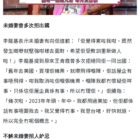
未婚妻曾多次拒出國
李龍基表示未婚妻有向佢道歉：「佢覺得累咗我咁，既然
發生嘅嘢就堅強咁樣去面對，希望佢受教訓重新做人
啦！」李龍基提到原來王青霞曾多次拒絕同佢一同出國：
「舊年去美國，買埋佢機票，就嚟飛得嗰陣，佢話屋企有
事唔飛得，咁我取消咗佢嗰張機票。嗰陣我都冇懷疑佢咩
事，只係信佢屋企真係有事，所以冇理佢。」佢續指：
「幾次啦，2023年年頭、年中，我都飛過美加，但佢都係
話有事唔跟我去。我又覺得冇事，我登台啫，好快就返，
所以完全冇呢個概念。」
不解未婚妻招人妒忌