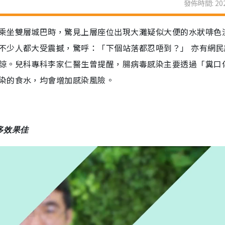
發佈時間: 202
乘坐雙層城巴時，驚見上層座位出現大灘疑似大便的水狀啡色
不少人都大受震撼，驚呼：「下個站落都忍唔到？」 亦有網民
諒。兒科專科李家仁醫生曾提醒，腸病毒感染主要透過「糞口
染的食水，均會增加感染風險。
多效果佳