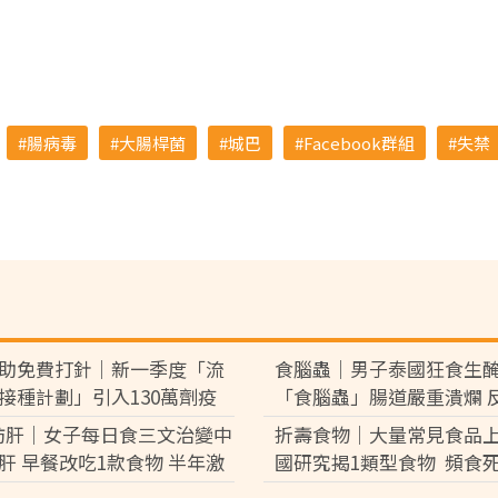
腸病毒
大腸桿菌
城巴
Facebook群組
失禁
助免費打針｜新一季度「流
食腦蟲｜男子泰國狂食生
接種計劃」引入130萬劑疫
「食腦蟲」腸道嚴重潰爛 
類人可優先接種 科興疫苗最快
血休克險死
肪肝｜女子每日食三文治變中
折壽食物｜大量常見食品上
到港【附4條件免費接種】
肝 早餐改吃1款食物 半年激
國研究揭1類型食物 頻食
磅逆轉脂肪肝
激增17%