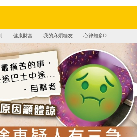
刊
健康財富
我的麻煩糖友
心律知多D