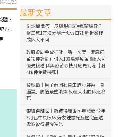
4/01/23
最新文章
流體，
Sick問識答｜皮膚現白斑=真菌纏身？
認為，
醫生教1方法分辨汗斑vs白蝕 解析發作
傳
成因大不同
政府資助免費打針｜新一季度「流感疫
苗接種計劃」引入130萬劑疫苗 8類人可
優先接種 科興疫苗最快月底先到港【附
4條件免費接種】
食腦蟲｜男子泰國狂食生醃海鮮染「食
腦蟲」腸道嚴重潰爛 反覆大出血休克險
死
黎彼得離世｜黎彼得離世享年76歲 今年
3月已中風臥床 好友鍾志光及盧宛茵透
露黎彼得最後時光
陳浚霆｜《愛回家》風少陳浚霆歐遊行