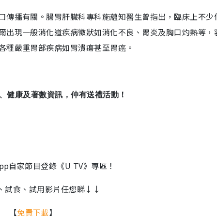
口傳播有關。腸胃肝臟科專科施蘊知醫生曾指出，臨床上不少
爾出現一般消化道疾病徵狀如消化不良、胃炎及胸口灼熱等，
各種嚴重胃部疾病如胃潰瘍甚至胃癌。
娛樂、健康及著數資訊，仲有送禮活動！
yle App自家節目登錄《U TV》專區！
、試食、試用影片任您睇↓↓
【
免費下載
】