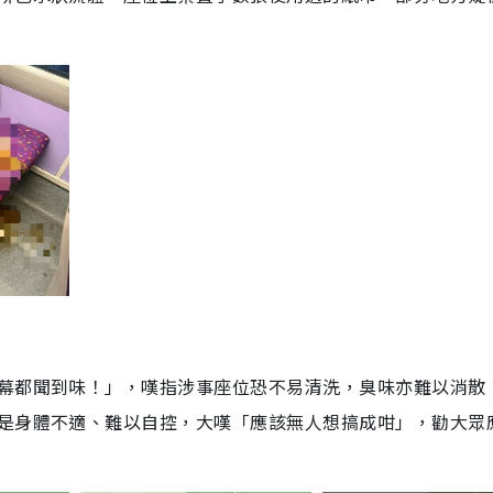
幕都聞到味！」，嘆指涉事座位恐不易清洗，臭味亦難以消散
是身體不適、難以自控，大嘆「應該無人想搞成咁」，勸大眾