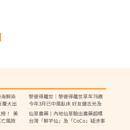
醃海鮮染
黎彼得離世｜黎彼得離世享年76歲
反覆大出
今年3月已中風臥床 好友鍾志光及
盧宛茵透露黎彼得最後時光
榜！ 美
仙草農藥丨內地仙草驗出農藥超標
死亡風險
台灣「鮮芋仙」及「CoCo」疑涉事
供應商急澄清：未流入市面