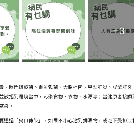
+3
毒、幽門螺旋菌、霍亂弧菌、大腸桿菌、甲型肝炎、戊型肝炎
並散播到環境當中，污染食物、衣物、水源等；當健康者接觸
感染。
要透過「糞口傳染」，如果不小心沾到排泄物，或吃下受排泄