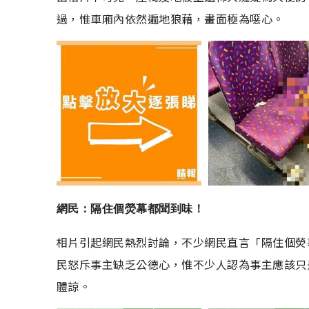
過，惟車廂內依然遍地狼藉，畫面極為噁心。
網民：隔住個熒幕都聞到味！
相片引起網民熱烈討論，不少網民直言「隔住個熒
民怒斥事主缺乏公德心，惟不少人認為事主應該只
體諒。