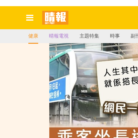
健康
晴報電視
主題特集
時事
副