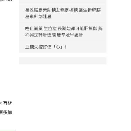
長效胰島素助糖友穩定控糖 醫生拆解胰
島素針劑迷思
唔止面黃 生痘痘 長期攰都可能肝損傷 黃
祥興逆轉肝機能 慶幸及早護肝
血糖失控好傷「心」!
。有網
應多加