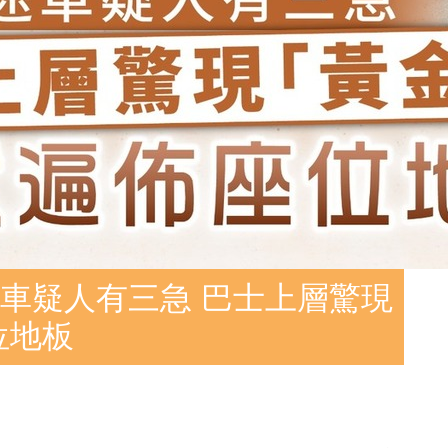
車疑人有三急 巴士上層驚現
位地板