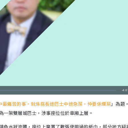
剩
-
4:0
餘
中最痛苦的事，就係搭長途巴士中途急屎，仲要係爛屎
」為題
時
為一架雙層城巴士，涉事座位位於車廂上層。
間
啡色水狀流體，座位上棄置了數張使用過的紙巾，部分地方疑