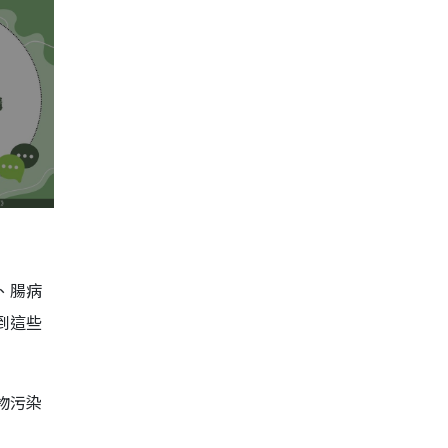
、腸病
到這些
物污染