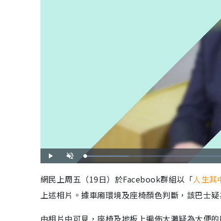
載
播
開
入
放
啟
完
音
畢
效
網民上周五（19日）於Facebook群組以「
人生其
:
1
3
上述相片。據車廂環境及座椅顏色判斷，該巴士疑
.
1
2
%
由相片中可見，座椅及地板上遍佈大灘疑為大便的