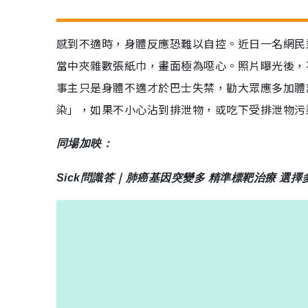
感到不適時，身體反應恐難以自控。近日一名網民
當中夾雜數張紙巾，畫面極為噁心。照片曝光後，
事主只是身體不適才於巴士失禁，勸大眾應多加體
染」，如果不小心沾到排泄物，或吃下受排泄物污
同場加映：
Sick問識答｜肺癌基因突變多 精準標靶治療 選擇