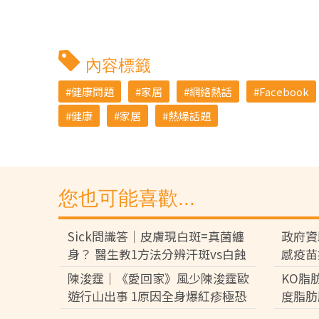
內容標籤
健康問題
家居
網絡熱話
Facebook
健康
家居
熱爆話題
您也可能喜歡...
Sick問識答｜皮膚現白斑=真菌纏
政府資
身？ 醫生教1方法分辨汗斑vs白蝕
感疫苗
解析發作成因大不同
苗 8
陳浚霆｜《愛回家》風少陳浚霆歐
KO脂
月底先
遊行山出事 1原因全身爆紅疹極恐
度脂肪
怖 險「毀容」急回港求醫【附皮膚
減15