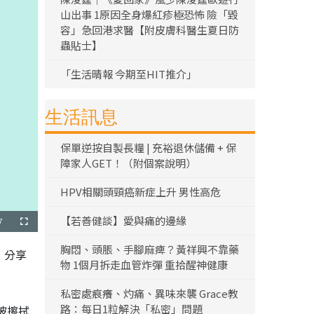
山出事 1原因全身爆紅疹極恐怖 險「毀
容」急回港求醫【附皮膚科醫生夏日防
蟲貼士】
「生活晴報 今期至HIT推介」
生活訊息
保單逆按自製長糧 | 充裕退休儲備 + 保
障家人GET！（附個案說明）
HPV相關頭頸癌新症上升 男性高危
【若善健談】愛與痛的邊緣
7
全
螢
幕
胸悶、頭脹、手腳麻痺？黃祥興不靠藥
，分享
物 1個月拆走血管炸彈 重拾醒神健康
私密處痕癢、灼痛、異味來襲 Grace教
路：每日1粒解決「私密」問題
被擦拭