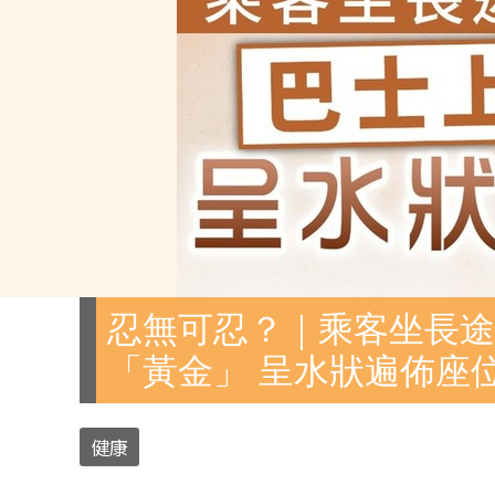
忍無可忍？｜乘客坐長途
「黃金」 呈水狀遍佈座
健康