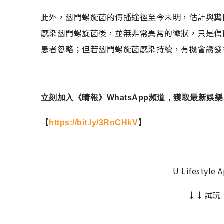
此外，幽門螺旋菌的傳播途徑至今未明，估計與糞
感染幽門螺旋菌後，並無非常異常的徵狀，只是偶
患者忽略；但若幽門螺旋菌感染持續，有機會誘發
立刻加入《晴報》WhatsApp頻道，獲取最新
【
https://bit.ly/3RnCHkV
】
U Lifest
↓↓試玩