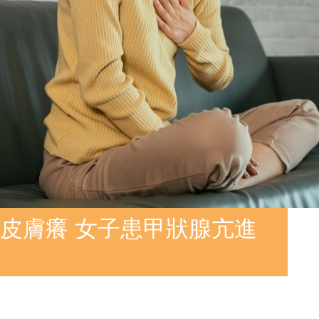
皮膚癢 女子患甲狀腺亢進