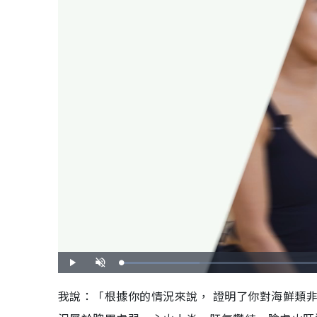
載
播
開
入
放
啟
完
音
畢
效
我說：「根據你的情況來說， 證明了你對海鮮類
:
1
6
.