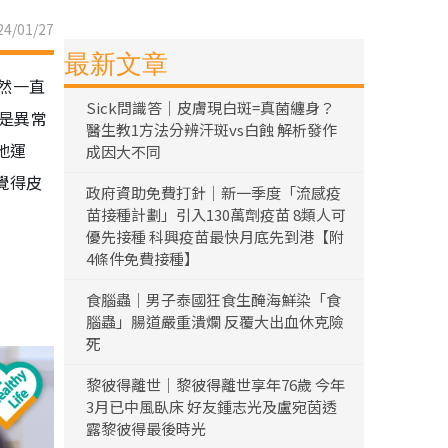
4/01/27
最新文章
然一直
Sick問識答｜皮膚現白斑=真菌纏身？
是異常
醫生教1方法分辨汗斑vs白蝕 解析發作
地運
成因大不同
覺得皮
政府資助免費打針｜新一季度「流感疫
苗接種計劃」引入130萬劑疫苗 8類人可
優先接種 科興疫苗最快月底先到港【附
4條件免費接種】
食腦蟲｜男子泰國狂食生醃海鮮染「食
腦蟲」腸道嚴重潰爛 反覆大出血休克險
死
黎彼得離世｜黎彼得離世享年76歲 今年
3月已中風臥床 好友鍾志光及盧宛茵透
露黎彼得最後時光