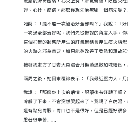
況屬於脾胃虛弱，心火上炎，肝氣鬱結，陰虛火旺
1
2
%
證、心悸、癭病。那麼你想先治療哪一個病先呢？
她說：「能不能一次過治好全部啊？」我說：「好
一次過全部治好呢。我們先從鬱證的角度入手，你
這個抑鬱的狀態所產生的肝氣鬱結會產生痰火結聚
的火熱之邪為首要。如果能夠改善了發熱和無故悲
接著我處方了甘麥大棗湯合丹梔逍遙散加味給她，
兩周之後，她回來覆診表示：「我最近壓力大，月
我說：「那麼你上次的病情，服藥後有好轉了嗎？
冷靜了下來，不會突然哭起來了。我喝了白虎湯，
還有點兒胃脹，胃口也不是很好，但是已經好很多
憋著很辛苦......」