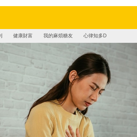
刊
健康財富
我的麻煩糖友
心律知多D