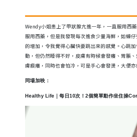
Wendy小姐患上了甲狀腺亢進一年，一直服用
服用西藥，但是我發現每次進食少量海鮮，如蠔仔
的增加，令我覺得心臟快要跳出來的感覺。心跳加
動，但仍然睡得不好，皮膚有時候會發癢、胃脹、
膚痕癢，同時也會怕冷，可是手心會發燙，大便亦
同場加映：
Healthy Life｜每日10次！2個簡單動作坐住操