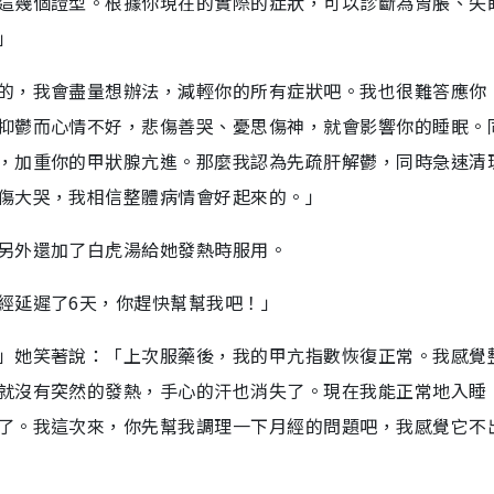
這幾個證型。根據你現在的實際的症狀，可以診斷為胃脹、失
間
」
的，我會盡量想辦法，減輕你的所有症狀吧。我也很難答應你
抑鬱而心情不好，悲傷善哭、憂思傷神，就會影響你的睡眠。
，加重你的甲狀腺亢進。那麼我認為先疏肝解鬱，同時急速清
傷大哭，我相信整體病情會好起來的。」
另外還加了白虎湯給她發熱時服用。
經延遲了6天，你趕快幫幫我吧！」
」她笑著說：「上次服藥後，我的甲亢指數恢復正常。我感覺
就沒有突然的發熱，手心的汗也消失了。現在我能正常地入睡
了。我這次來，你先幫我調理一下月經的問題吧，我感覺它不