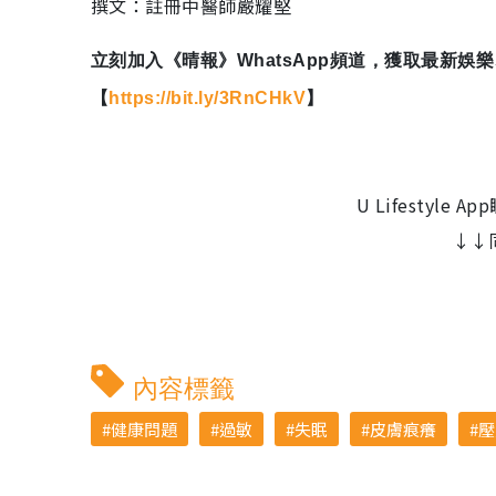
撰文：註冊中醫師嚴耀堅
立刻加入《晴報》WhatsApp頻道，獲取最新
【
https://bit.ly/3RnCHkV
】
U Lifestyl
↓↓
內容標籤
健康問題
過敏
失眠
皮膚痕癢
壓