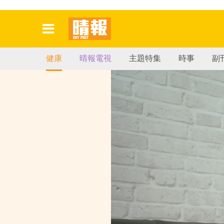
健康
晴報電視
主題特集
時事
副