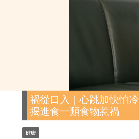
禍從口入｜心跳加快怕冷
揭進食一類食物惹禍
健康