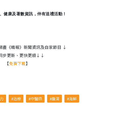
娛樂、健康及著數資訊，仲有送禮活動！
e App睇盡《晴報》新聞資訊及自家節目 ↓
同步更新、更快更順↓↓
【
免費下載
】
力
治療
中醫師
腹瀉
海鮮