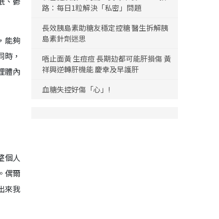
眠、鬱
路：每日1粒解決「私密」問題
長效胰島素助糖友穩定控糖 醫生拆解胰
島素針劑迷思
，能夠
同時，
唔止面黃 生痘痘 長期攰都可能肝損傷 黃
祥興逆轉肝機能 慶幸及早護肝
理體內
血糖失控好傷「心」!
整個人
。偶爾
出來我