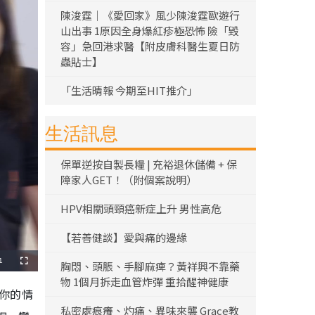
陳浚霆｜《愛回家》風少陳浚霆歐遊行
山出事 1原因全身爆紅疹極恐怖 險「毀
容」急回港求醫【附皮膚科醫生夏日防
蟲貼士】
「生活晴報 今期至HIT推介」
生活訊息
保單逆按自製長糧 | 充裕退休儲備 + 保
障家人GET！（附個案說明）
HPV相關頭頸癌新症上升 男性高危
【若善健談】愛與痛的邊緣
1
胸悶、頭脹、手腳麻痺？黃祥興不靠藥
全
螢
物 1個月拆走血管炸彈 重拾醒神健康
幕
你的情
私密處痕癢、灼痛、異味來襲 Grace教