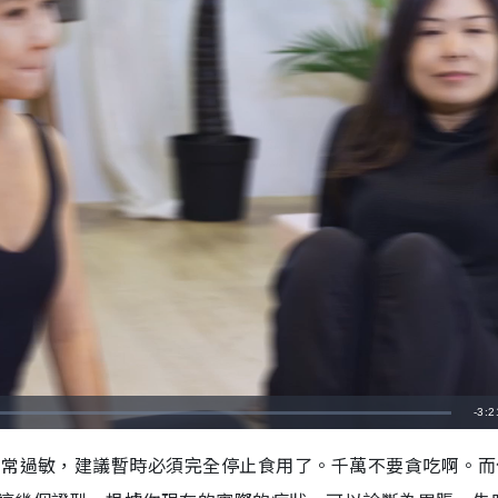
剩
-
3:2
餘
非常過敏，建議暫時必須完全停止食用了。千萬不要貪吃啊。而
時