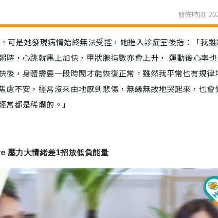
發佈時間: 202
西藥。可是她發現病情始終無法受控，她進入診症室後指：「我雖
粥時，心跳就馬上加快，甲狀腺指數亦會上升， 運動後心率也
快後，身體需要一段時間才能恢復正常。雖然我平常也有規律
焦慮不安，經常沒來由地感到悲傷，無緣無故地哭起來，也會
經常都是稀爛的。」
Core 壓力大情緒差1招放低負能量