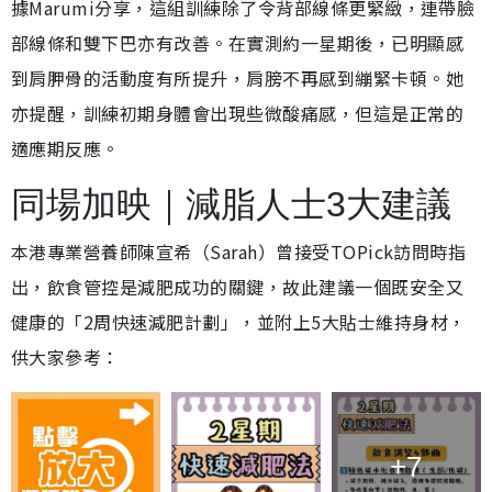
據Marumi分享，這組訓練除了令背部線條更緊緻，連帶臉
部線條和雙下巴亦有改善。在實測約一星期後，已明顯感
到肩胛骨的活動度有所提升，肩膀不再感到繃緊卡頓。她
亦提醒，訓練初期身體會出現些微酸痛感，但這是正常的
適應期反應。
同場加映｜減脂人士3大建議
本港專業營養師陳宣希（Sarah）曾接受TOPick訪問時指
出，飲食管控是減肥成功的關鍵，故此建議一個既安全又
健康的「2周快速減肥計劃」，並附上5大貼士維持身材，
供大家參考：
+7