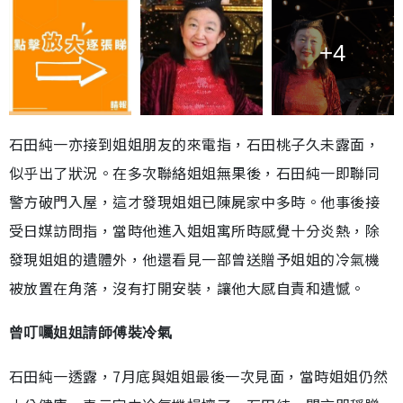
+4
石田純一亦接到姐姐朋友的來電指，石田桃子久未露面，
似乎出了狀況。在多次聯絡姐姐無果後，石田純一即聯同
警方破門入屋，這才發現姐姐已陳屍家中多時。他事後接
受日媒訪問指，當時他進入姐姐寓所時感覺十分炎熱，除
發現姐姐的遺體外，他還看見一部曾送贈予姐姐的冷氣機
被放置在角落，沒有打開安裝，讓他大感自責和遺憾。
曾叮囑姐姐請師傅裝冷氣
石田純一透露，7月底與姐姐最後一次見面，當時姐姐仍然