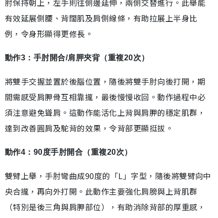
肘保持朝上，左手則往側邊延伸，兩側交替進行。此舉能
有效延展側腰、背闊肌及肩側線條，有助拉展上半身比
例，令身形顯得更修長。
動作3：手肘開合/肩胛夾背（重複20次）
將雙手交握並置於後腦位置，隨後將雙手肘向後打開，期
間需感受肩胛骨互相靠攏，最後慢慢收回。動作過程中必
須注意避免聳肩。這動作能活化上背與肩胛的穩定肌群，
達到改善圓肩及駝背的效果，令背部更顯挺拔。
動作4：90度手肘開合（重複20次）
雙臂上舉，手肘彎曲成90度的「L」字型，隨後將雙臂向中
央合攏，再向外打開。此動作主要強化肩膀與上背肌群
（特別是後三角與肩胛部位），有助消除背部的厚重感，