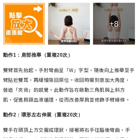
+8
動作1：肩部推舉（重複20次）
雙臂首先抬起，手肘彎曲呈「W」字型，隨後向上推舉至手
臂貼近雙耳，再緩慢降回原位。收回時需刻意加大角度，
營造「夾背」的感覺。此動作旨在啟動三角肌與上斜方
肌，促進肩頸血液循環，從而改善厚肩並修飾手臂線條。
動作2：環形左右伸展（重複20次）
雙手在頭頂上方交握成環狀，接著將右手往腦後彎曲，手