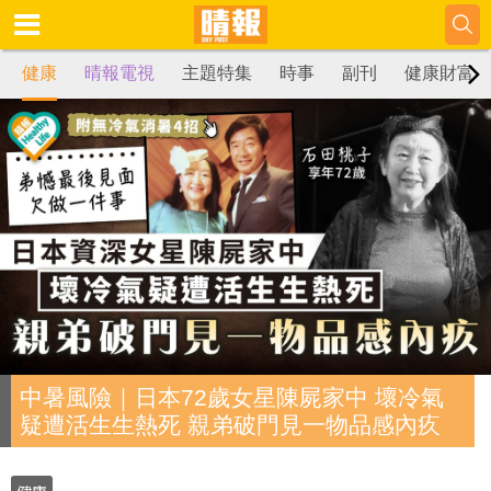
健康
晴報電視
主題特集
時事
副刊
健康財富
中暑風險｜日本72歲女星陳屍家中 壞冷氣
疑遭活生生熱死 親弟破門見一物品感內疚