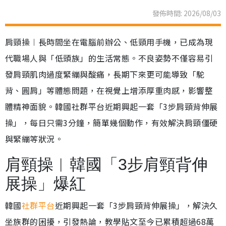
發佈時間: 2026/08/03
肩頸操︱長時間坐在電腦前辦公、低頸用手機，已成為現
代職場人與「低頭族」的生活常態。不良姿勢不僅容易引
發肩頸肌肉過度緊繃與酸痛，長期下來更可能導致「駝
背、圓肩」等體態問題，在視覺上增添厚重肉感，影響整
體精神面貌。韓國社群平台近期興起一套「3步肩頸背伸展
操」，每日只需3分鐘，簡單幾個動作，有效解決肩頸僵硬
與緊繃等狀況。
肩頸操︱韓國「3步肩頸背伸
展操」爆紅
韓國
社群平台
近期興起一套「3步肩頸背伸展操」，解決久
坐族群的困擾，引發熱論，教學貼文至今已累積超過68萬