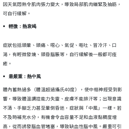
因天氣悶熱令肌肉張力變大，導致局部肌肉繃緊及抽筋，
可自行緩解。
輕微：熱衰竭
症狀包括頭暈、頭痛、噁心、氣促、嘔吐、冒冷汗、口
渴，有輕微發燒、頭昏腦脹等，自行緩解後一般都可痊
癒。
最嚴重：熱中風
體內蓄熱過多（體溫超過攝氏40度），使中樞神經受到影
響，導致體溫調控能力失靈、皮膚不能排汗等；出現意識
不清、手腳乏力甚至暈倒昏迷，症狀與「中風」一樣。若
不及時補充水分，有機會令血容量不足和血液黏稠度增
高，從而誘發腦血管堵塞，導致缺血性腦中風。嚴重可引