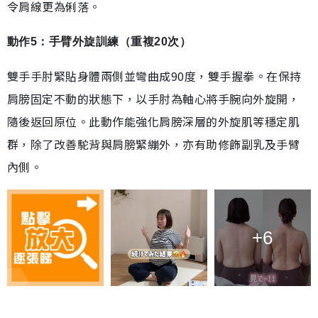
令肩線更為俐落。
動作5：手臂外旋訓練（重複20次）
雙手手肘緊貼身體兩側並彎曲成90度，雙手握拳。在保持
肩膀固定不動的狀態下，以手肘為軸心將手腕向外旋開，
隨後返回原位。此動作能強化肩膀深層的外旋肌等穩定肌
群，除了改善駝背與肩膀緊繃外，亦有助修飾副乳及手臂
內側。
+6