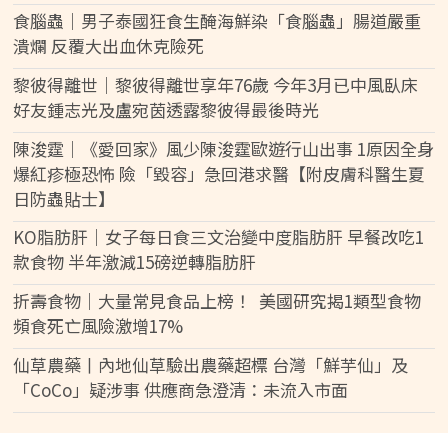
食腦蟲｜男子泰國狂食生醃海鮮染「食腦蟲」腸道嚴重
潰爛 反覆大出血休克險死
黎彼得離世｜黎彼得離世享年76歲 今年3月已中風臥床
好友鍾志光及盧宛茵透露黎彼得最後時光
陳浚霆｜《愛回家》風少陳浚霆歐遊行山出事 1原因全身
爆紅疹極恐怖 險「毀容」急回港求醫【附皮膚科醫生夏
日防蟲貼士】
KO脂肪肝｜女子每日食三文治變中度脂肪肝 早餐改吃1
款食物 半年激減15磅逆轉脂肪肝
折壽食物｜大量常見食品上榜！ 美國研究揭1類型食物
頻食死亡風險激增17%
仙草農藥丨內地仙草驗出農藥超標 台灣「鮮芋仙」及
「CoCo」疑涉事 供應商急澄清：未流入市面