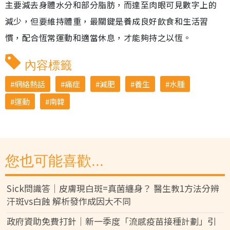
主要減去身體水分和部分脂肪，而達至肉眼可見數字上的
減少，但要維持體重，最關鍵是養成良好飲食和生活習
慣，配合恆常運動和適當休息，才能夠持之以恆。
內容標籤
網絡熱話
痛症
減肥
養生
水腫
運動
南韓
您也可能喜歡...
Sick問識答｜皮膚現白斑=真菌纏身？ 醫生教1方法分辨
汗斑vs白蝕 解析發作成因大不同
政府資助免費打針｜新一季度「流感疫苗接種計劃」引