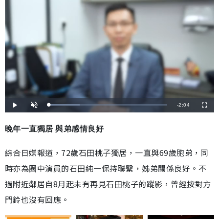
剩
-
2:04
載
播
開
全
入
放
啟
螢
完
音
幕
餘
畢
效
:
晚年一直獨居 與弟感情良好
2
時
6
.
1
間
綜合日媒報道，72歲石田桃子獨居，一直與69歲胞弟，同
3
%
時亦為圈中演員的石田純一保持聯繫，姊弟關係良好。不
過附近鄰居自8月起未有再見石田桃子的蹤影，曾經按對方
門鈴也沒有回應。