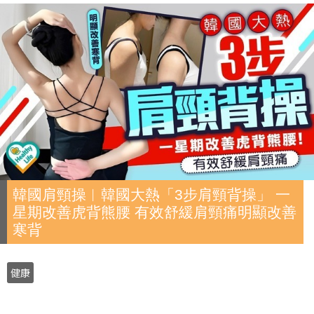
韓國肩頸操︱韓國大熱「3步肩頸背操」 一
星期改善虎背熊腰 有效舒緩肩頸痛明顯改善
寒背
健康