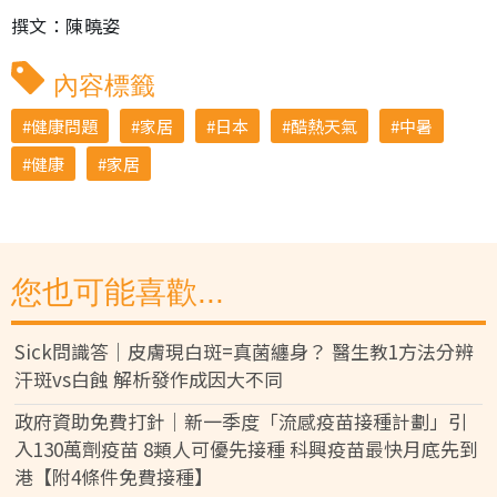
撰文：陳曉姿
內容標籤
健康問題
家居
日本
酷熱天氣
中暑
健康
家居
您也可能喜歡...
Sick問識答｜皮膚現白斑=真菌纏身？ 醫生教1方法分辨
汗斑vs白蝕 解析發作成因大不同
政府資助免費打針｜新一季度「流感疫苗接種計劃」引
入130萬劑疫苗 8類人可優先接種 科興疫苗最快月底先到
港【附4條件免費接種】