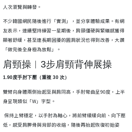
人次瀏覽與轉發。
不少韓國網民隨後進行「實測」，並分享體驗成果。有網
友表示，連續堅持練習一星期後，肩頸僵硬與緊繃感獲得
顯著舒緩，甚至連長期困擾的圓肩狀況也得到改善，大讚
「做完後全身極為放鬆」。
肩頸操︱3步肩頸背伸展操
1.90度手肘下壓（重複 30 次）
雙臂向身體兩側抬起至與肩同高，手肘彎曲呈90度，上半
身呈現類似「W」字型。
保持上臂穩定，以手肘為軸心，將前臂緩緩向前、向下壓
低，感受肩胛骨與背部的收縮，隨後再抬起恢復初始姿