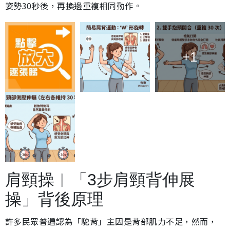
姿勢30秒後，再換邊重複相同動作。
+1
肩頸操︱「3步肩頸背伸展
操」背後原理
許多民眾普遍認為「駝背」主因是背部肌力不足，然而，