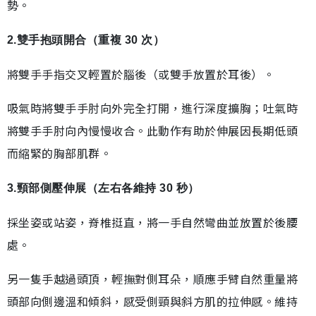
勢。
2.雙手抱頭開合（重複 30 次）
將雙手手指交叉輕置於腦後（或雙手放置於耳後）。
吸氣時將雙手手肘向外完全打開，進行深度擴胸；吐氣時
將雙手手肘向內慢慢收合。此動作有助於伸展因長期低頭
而縮緊的胸部肌群。
3.頸部側壓伸展（左右各維持 30 秒）
採坐姿或站姿，脊椎挺直，將一手自然彎曲並放置於後腰
處。
另一隻手越過頭頂，輕撫對側耳朵，順應手臂自然重量將
頭部向側邊溫和傾斜，感受側頸與斜方肌的拉伸感。維持