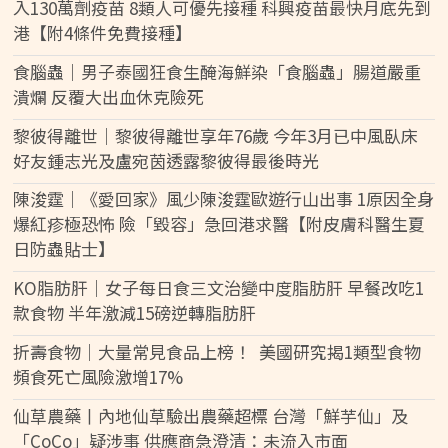
入130萬劑疫苗 8類人可優先接種 科興疫苗最快月底先到
港【附4條件免費接種】
食腦蟲｜男子泰國狂食生醃海鮮染「食腦蟲」腸道嚴重
潰爛 反覆大出血休克險死
黎彼得離世｜黎彼得離世享年76歲 今年3月已中風臥床
好友鍾志光及盧宛茵透露黎彼得最後時光
陳浚霆｜《愛回家》風少陳浚霆歐遊行山出事 1原因全身
爆紅疹極恐怖 險「毀容」急回港求醫【附皮膚科醫生夏
日防蟲貼士】
KO脂肪肝｜女子每日食三文治變中度脂肪肝 早餐改吃1
款食物 半年激減15磅逆轉脂肪肝
折壽食物｜大量常見食品上榜！ 美國研究揭1類型食物
頻食死亡風險激增17%
仙草農藥丨內地仙草驗出農藥超標 台灣「鮮芋仙」及
「CoCo」疑涉事 供應商急澄清：未流入市面