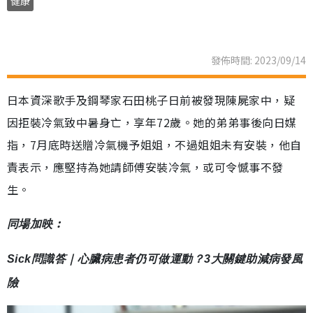
健康
發佈時間: 2023/09/14
日本資深歌手及鋼琴家石田桃子日前被發現陳屍家中，疑
因拒裝冷氣致中暑身亡，享年72歲。她的弟弟事後向日媒
指，7月底時送贈冷氣機予姐姐，不過姐姐未有安裝，他自
責表示，應堅持為她請師傅安裝冷氣，或可令憾事不發
生。
同場加映︰
Sick問識答｜心臟病患者仍可做運動？3大關鍵助減病發風
險