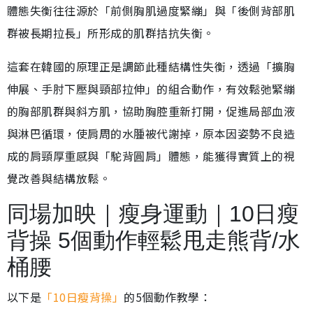
體態失衡往往源於「前側胸肌過度緊繃」與「後側背部肌
群被長期拉長」所形成的肌群拮抗失衡。
這套在韓國的原理正是調節此種結構性失衡，透過「擴胸
伸展、手肘下壓與頸部拉伸」的組合動作，有效鬆弛緊繃
的胸部肌群與斜方肌，協助胸腔重新打開，促進局部血液
與淋巴循環，使肩周的水腫被代謝掉，原本因姿勢不良造
成的肩頸厚重感與「駝背圓肩」體態，能獲得實質上的視
覺改善與結構放鬆。
同場加映｜瘦身運動｜10日瘦
背操 5個動作輕鬆甩走熊背/水
桶腰
以下是
「10日瘦背操」
的5個動作教學：