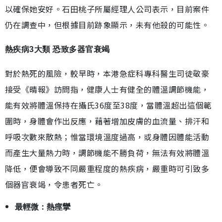
以確保她安好。石田桃子所屬經理人公司表示，目前案件
仍在調查中，但根據目前跡象顯示，未有他殺的可能性。
熱疾病3大類 恐致多器官衰竭
對於熱死的風險，較早時，本港急症科專科醫生司徒敬豪
接受《晴報》訪問指，健康人士有健全的體溫調節機能，
能有效將體溫保持在攝氏36度至38度，當體溫超出這個範
圍時，身體會作出反應，藉著增加皮膚的血流量、排汗和
呼吸次數來散熱；惟當環境溫度過高，或身體因體能活動
而產生大量熱力時，調節機能不勝負荷，無法有效將體溫
降低，便會導致不同嚴重程度的熱疾病，嚴重時可引致多
個器官衰竭，令患者死亡。
最輕微：熱痙攣