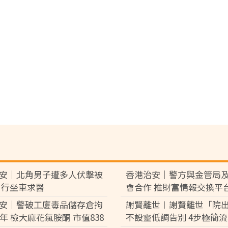
安｜北角男子遭多人伏擊被
香港治安｜警方與金管局
自行坐車求醫
會合作 推財富情報交換平
融罪案
安｜警破工廈毒品儲存倉拘
謝賢離世︱謝賢離世「院
少年 檢大麻花氯胺酮 市值838
不設靈低調告別 4步極簡流