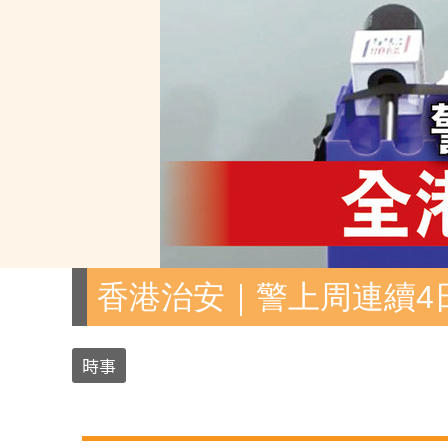
香港治安｜警上周連續4日
時事