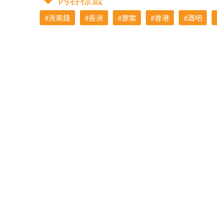
內容標籤
洗黑錢
長洲
罪案
香港
酒吧