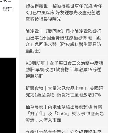
黎彼得離世｜黎彼得離世享年76歲 今年
」辦理
3月已中風臥床 好友鍾志光及盧宛茵透
露黎彼得最後時光
陳浚霆｜《愛回家》風少陳浚霆歐遊行
山出事 1原因全身爆紅疹極恐怖 險「毀
容」急回港求醫【附皮膚科醫生夏日防
蟲貼士】
KO脂肪肝｜女子每日食三文治變中度脂
肪肝 早餐改吃1款食物 半年激減15磅逆
轉脂肪肝
折壽食物｜大量常見食品上榜！ 美國研
究揭1類型食物 頻食死亡風險激增17%
仙草農藥丨內地仙草驗出農藥超標 台灣
「鮮芋仙」及「CoCo」疑涉事 供應商急
澄清：未流入市面
九龍城地盤奪命意外丨安全經理疑失足