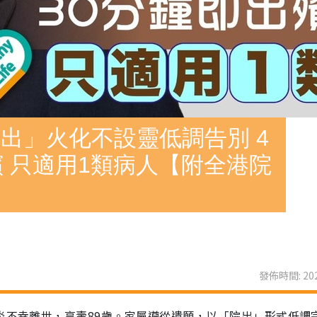
出」火化不設靈低調告別 4
殯 只適用1類病人【附全港院
發佈時間: 202
炎不幸離世，享壽89歲。家屬遵從遺願，以「院出」形式低調