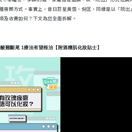
種喪葬方式。事實上，昔日巨星黃霑、倪匡，同樣是以「院出
項及收費如何？下文為您全面拆解。
 A酸難斷尾 1療法有望根治【附酒糟肌化妝貼士】