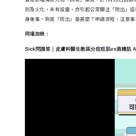
別及火化，未有設靈，亦引起公眾關注「院出」這
身後事。到底「院出」是甚麼？申請流程、注意事
同場加映：
Sick問識答｜皮膚科醫生教區分痘痘肌vs酒糟肌