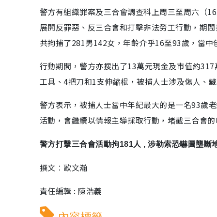
警方有組織罪案及三合會調查科上周三至周六（1
展開反罪惡、反三合會和打擊非法勞工行動，期間搗
共拘捕了281男142女，年齡介乎16至93歲，
行動期間，警方亦搜出了13萬元現金及市值約317
工具、4把刀和1支伸縮棍，被捕人士涉及傷人、
警方表示，被捕人士當中年紀最大的是一名93歲
活動，會繼續以情報主導採取行動，堵截三合會的
警方打擊三合會活動拘181人 , 涉勒索恐嚇圖壟斷地
撰文︰歐文瀚
責任編輯 : 陳浩義