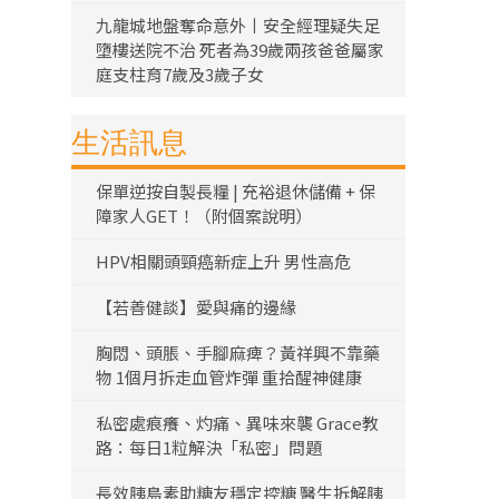
九龍城地盤奪命意外丨安全經理疑失足
墮樓送院不治 死者為39歲兩孩爸爸屬家
庭支柱育7歲及3歲子女
生活訊息
保單逆按自製長糧 | 充裕退休儲備 + 保
障家人GET！（附個案說明）
HPV相關頭頸癌新症上升 男性高危
【若善健談】愛與痛的邊緣
胸悶、頭脹、手腳麻痺？黃祥興不靠藥
物 1個月拆走血管炸彈 重拾醒神健康
私密處痕癢、灼痛、異味來襲 Grace教
路：每日1粒解決「私密」問題
長效胰島素助糖友穩定控糖 醫生拆解胰