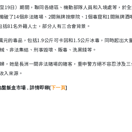
6至19日）期間，聯同各總區、機動部隊人員和入境處等，於
破了14個非法賭場、2間無牌按摩院、1個毒窟和1間無牌酒
當中包括81名外籍人士，部分人有三合會背景。
萬元的毒品，包括1.9公斤可卡因和1.5公斤冰毒，同時起出大
藏械、非法集結、刑事毀壞、販毒、洗黑錢等。
老婦，她是長洲一間非法賭場的賭客，重申警方絕不容忍涉及三
收入來源。
盤飯盒市場 , 詳情即睇[
下一頁
]