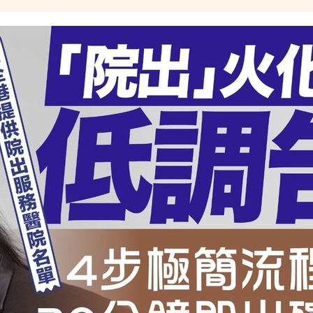
鐘即出殯 只適用1類病人
院出服務醫院名單】