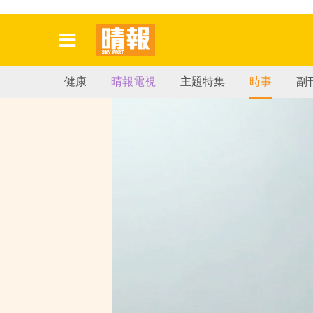
健康
晴報電視
主題特集
時事
副