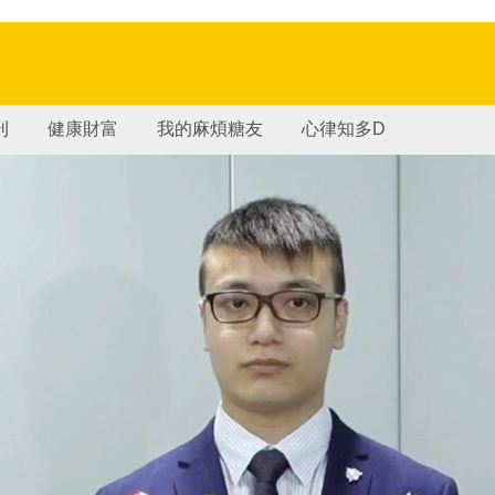
刊
健康財富
我的麻煩糖友
心律知多D