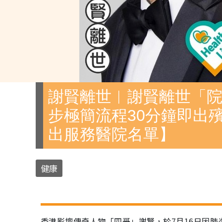
謝賢離世︱謝賢離世「院
步極簡流程30分鐘即出
出服務醫院名單】
健康
香港影壇傳奇人物「四哥」謝賢，於7月16日因肺