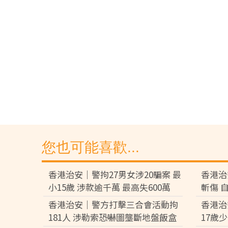
您也可能喜歡...
香港治安｜警拘27男女涉20騙案 最
香港治
小15歲 涉款逾千萬 最高失600萬
斬傷 
香港治安｜警方打擊三合會活動拘
香港治
181人 涉勒索恐嚇圖壟斷地盤飯盒
17歲