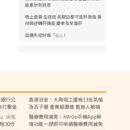
島素針劑迷思
唔止面黃 生痘痘 長期攰都可能肝損傷 黃
祥興逆轉肝機能 慶幸及早護肝
血糖失控好傷「心」!
及銀行公
香港治安｜大角咀工廈檢13支氣槍
台打擊金
及百子彈 重案組跟進 暫無人被捕
出」火化
醫療費用減免︱HA Go手機App新
程30分
增功能一㩒即可申請醫療費用減免