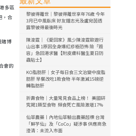
最新文章
全港多區
黎彼得離世｜黎彼得離世享年76歲 今年
吧，合
3月已中風臥床 好友鍾志光及盧宛茵透
露黎彼得最後時光
陳浚霆｜《愛回家》風少陳浚霆歐遊行
量賭博
山出事 1原因全身爆紅疹極恐怖 險「毀
容」急回港求醫【附皮膚科醫生夏日防
蟲貼士】
合會的
KO脂肪肝｜女子每日食三文治變中度脂
肪肝 早餐改吃1款食物 半年激減15磅逆
轉脂肪肝
折壽食物｜大量常見食品上榜！ 美國研
究揭1類型食物 頻食死亡風險激增17%
仙草農藥丨內地仙草驗出農藥超標 台灣
「鮮芋仙」及「CoCo」疑涉事 供應商急
澄清：未流入市面