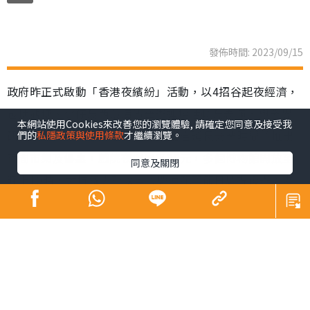
發佈時間: 2023/09/15
政府昨正式啟動「香港夜繽紛」活動，以4招谷起夜經濟，
包括觀塘、灣仔及西環海濱舉辦連場活動及表演，與業界
本網站使用Cookies來改善您的瀏覽體驗, 請確定您同意及接受我
研搞旺廟街等夜市；逾80商場將配合延長營業時間並推出
們的
私隱政策與使用條款
才繼續瀏覽。
夜間市集及優惠，戲院夜場最平35元，多個博物館開放至
同意及關閉
晚上10時，大坑舞火龍以至國慶煙花等節日慶祝復辦；港
鐵推晚間「搭5送1」。財政司司長陳茂波期望，「人氣
旺，自然財氣旺」。
「香港夜繽紛」活動分4方面，其中發展局聯同不同機構，
由本月底起至11月底，逢周末在觀塘、灣仔及西環海濱舉
行一系列免費活動，如音樂及無人機表演，以至電影放