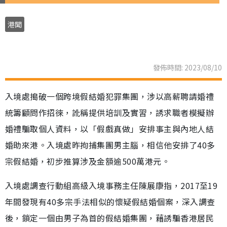
港聞
發佈時間: 2023/08/10
入境處搗破一個跨境假結婚犯罪集團，涉以高薪聘請婚禮
統籌顧問作招徠，訛稱提供培訓及實習，誘求職者模擬辦
婚禮騙取個人資料，以「假戲真做」安排事主與內地人結
婚助來港。入境處昨拘捕集團男主腦，相信他安排了40多
宗假結婚，初步推算涉及金額逾500萬港元。
入境處調查行動組高級入境事務主任陳展康指，2017至19
年間發現有40多宗手法相似的懷疑假結婚個案，深入調查
後，鎖定一個由男子為首的假結婚集團，藉誘騙香港居民