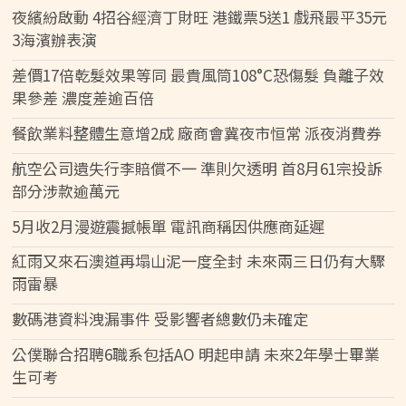
夜繽紛啟動 4招谷經濟丁財旺 港鐵票5送1 戲飛最平35元
3海濱辦表演
差價17倍乾髮效果等同 最貴風筒108°C恐傷髮 負離子效
果參差 濃度差逾百倍
餐飲業料整體生意增2成 廠商會冀夜市恒常 派夜消費券
航空公司遺失行李賠償不一 準則欠透明 首8月61宗投訴
部分涉款逾萬元
5月收2月漫遊震撼帳單 電訊商稱因供應商延遲
紅雨又來石澳道再塌山泥一度全封 未來兩三日仍有大驟
雨雷暴
數碼港資料洩漏事件 受影響者總數仍未確定
公僕聯合招聘6職系包括AO 明起申請 未來2年學士畢業
生可考