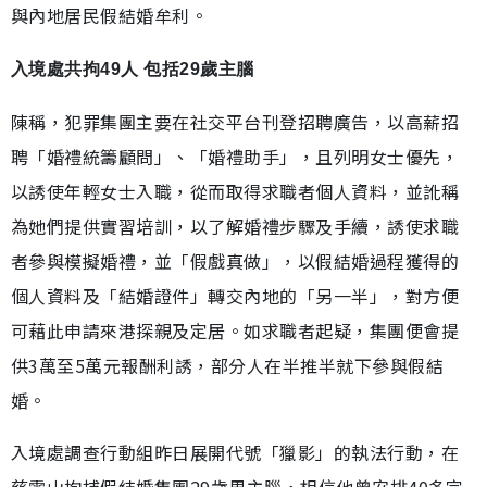
與內地居民假結婚牟利。
入境處共拘49人 包括29歲主腦
陳稱，犯罪集團主要在社交平台刊登招聘廣告，以高薪招
聘「婚禮統籌顧問」、「婚禮助手」，且列明女士優先，
以誘使年輕女士入職，從而取得求職者個人資料，並訛稱
為她們提供實習培訓，以了解婚禮步驟及手續，誘使求職
者參與模擬婚禮，並「假戲真做」，以假結婚過程獲得的
個人資料及「結婚證件」轉交內地的「另一半」，對方便
可藉此申請來港探親及定居。如求職者起疑，集團便會提
供3萬至5萬元報酬利誘，部分人在半推半就下參與假結
婚。
入境處調查行動組昨日展開代號「獵影」的執法行動，在
慈雲山拘捕假結婚集團29歲男主腦，相信他曾安排40多宗