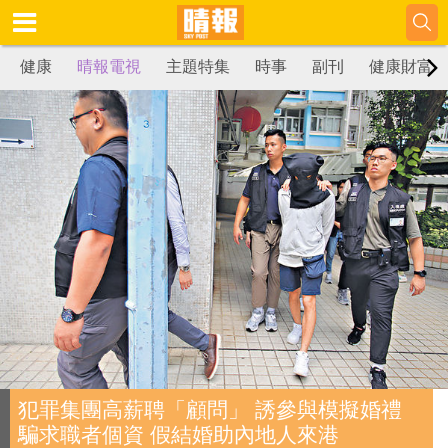
健康
晴報電視
主題特集
時事
副刊
健康財富
犯罪集團高薪聘「顧問」 誘參與模擬婚禮
騙求職者個資 假結婚助內地人來港