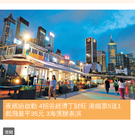
夜繽紛啟動 4招谷經濟丁財旺 港鐵票5送1
戲飛最平35元 3海濱辦表演
港聞