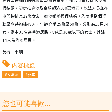
假結婚，初步推算涉及金額超過500萬港元。執法人員並在
屯門拘捕其27歲女友，她涉嫌參與假結婚。入境處整個行
動至今共拘捕49人，年齡介乎25歲至50歲，分別為15男34
女，當中35名為香港居民，8成是30歲以下的女士，其餘
14人為內地居民。
美術︰李明
內容標籤
入境處
罪案
您也可能喜歡...