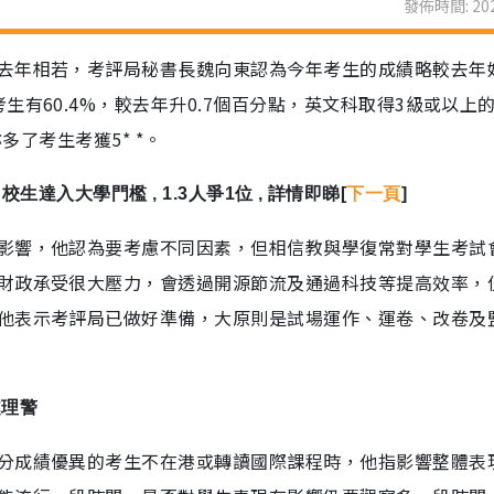
發佈時間: 202
去年相若，考評局秘書長魏向東認為今年考生的成績略較去年
有60.4%，較去年升0.7個百分點，英文科取得3級或以上
多了考生考獲5* *。
日校生達入大學門檻 , 1.3人爭1位 , 詳情即睇[
下一頁
]
影響，他認為要考慮不同因素，但相信教與學復常對學生考試
財政承受很大壓力，會透過開源節流及通過科技等提高效率，
他表示考評局已做好準備，大原則是試場運作、運卷、改卷及
處理警
分成績優異的考生不在港或轉讀國際課程時，他指影響整體表