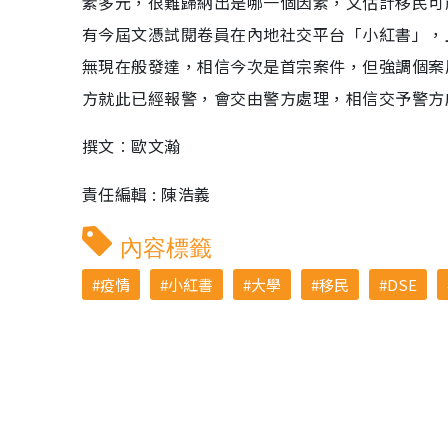
素多元，很難歸納出是哪一個因素，又估計移民可
有今屆文憑試閱卷員在內地社交平台「小紅書」，
無現在般發達，相信今次是首宗案件，但強調個案
方就此已經報警，會交由警方處理，相信交予警方
撰文︰歐文瀚
責任編輯 : 陳浩義
內容標籤
疫情
小紅書
大學
移民
DSE