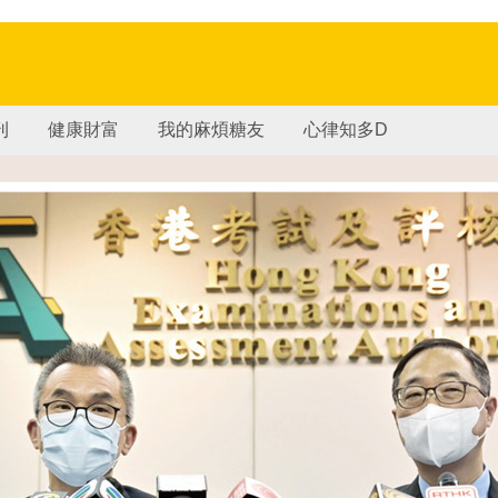
刊
健康財富
我的麻煩糖友
心律知多D