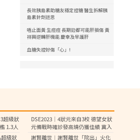
長效胰島素助糖友穩定控糖 醫生拆解胰
島素針劑迷思
唔止面黃 生痘痘 長期攰都可能肝損傷 黃
祥興逆轉肝機能 慶幸及早護肝
血糖失控好傷「心」!
括3超級狀
DSE2023｜4狀元來自3校 德望女狀
 1.3人
元備戰時確診發高燒仍獲佳績 冀入
大學讀醫科
名超級狀
謝賢離世︱謝賢離世「院出」火化