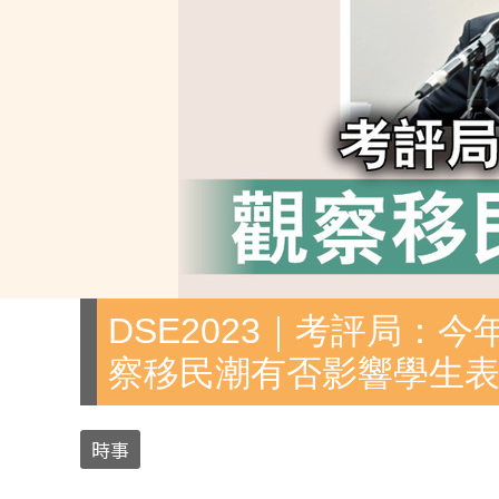
DSE2023｜考評局：
察移民潮有否影響學生
時事