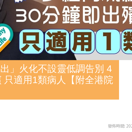
出」火化不設靈低調告別 4
殯 只適用1類病人【附全港院
發佈時間: 202