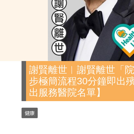
謝賢離世︱謝賢離世「院
步極簡流程30分鐘即出
出服務醫院名單】
健康