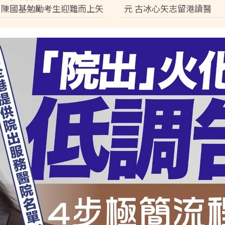
 陳國基勉勵考生迎難而上矢
元 古冰心矢志留港讀醫