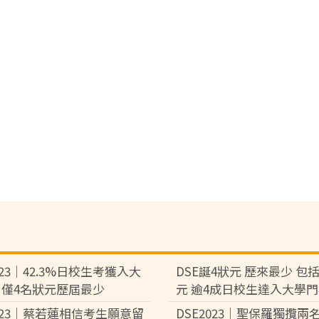
023｜42.3%日校生考獲入大
DSE誕4狀元 歷來最少 包
 僅4名狀元歷屆最少
元 逾4成日校生達入大學門檻
爭1位
2023｜蔡若蓮相信考生願意留
DSE2023｜聖保羅獨攬兩