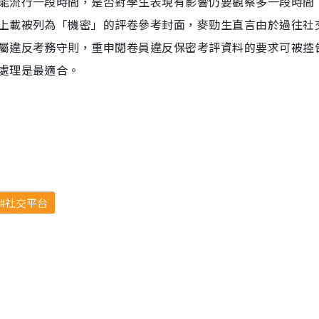
能流行一段時間，是否對學生表現有影響仍要觀察多一段時間
上載被列為「機密」的評卷參考封面，麥勁生直言由於過往社
屬違反考務守則，重申閱卷員違反保密考評資料的要求可被控
處理是最適合。
社交平台