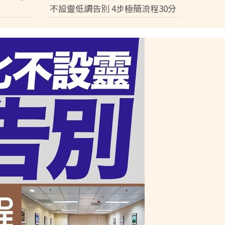
不設靈低調告別 4步極簡流程30分
鐘即出殯 只適用1類病人【附全港
院出服務醫院名單】