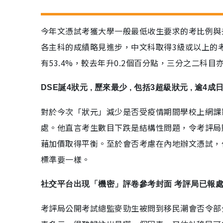
今年文憑試考獲大學一般最低收生要求的考比例與
各主科的成績略見進步，中文科取得3級或以上的考生
有53.4%，較去年升0.2個百分點，三分之二科目亦
DSE誕4狀元 , 歷來最少 , 包括3超級狀元 , 逾4成
對於今次「狀元」減少是否受疫情期間學校上網課
處。他直言考生數目下跌是結構性問題，令考評局
藉加價取得平衡。至於會否考慮在內地辦文憑試，
標準要一樣。
社交平台出現「機密」評卷參考封面 考評局已報
考評局公開考試總監麥勁生被問到移民潮會否令部