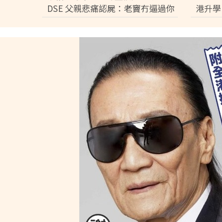
DSE 父親悲痛認屍：老竇冇逼過你
港升學
志向前