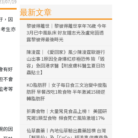
3/07/19
最新文章
好，因
黎彼得離世｜黎彼得離世享年76歲 今年
的考生亦
3月已中風臥床 好友鍾志光及盧宛茵透
露黎彼得最後時光
陳浚霆｜《愛回家》風少陳浚霆歐遊行
山出事 1原因全身爆紅疹極恐怖 險「毀
容」急回港求醫【附皮膚科醫生夏日防
會有好
蟲貼士】
但不會
KO脂肪肝｜女子每日食三文治變中度脂
監考等
肪肝 早餐改吃1款食物 半年激減15磅逆
轉脂肪肝
折壽食物｜大量常見食品上榜！ 美國研
究揭1類型食物 頻食死亡風險激增17%
現的因
仙草農藥丨內地仙草驗出農藥超標 台灣
「鮮芋仙」及「CoCo」疑涉事 供應商急