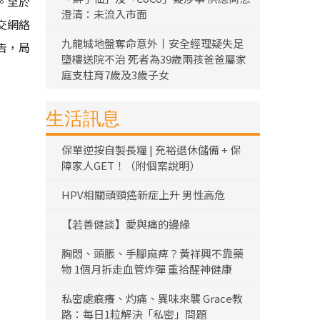
。至於
澄清：未流入市面
交網絡
九龍城地盤奪命意外丨安全經理疑失足
告，局
墮樓送院不治 死者為39歲兩孩爸爸屬家
庭支柱育7歲及3歲子女
生活訊息
保單逆按自製長糧 | 充裕退休儲備 + 保
障家人GET！（附個案說明）
HPV相關頭頸癌新症上升 男性高危
【若善健談】愛與痛的邊緣
胸悶、頭脹、手腳麻痺？黃祥興不靠藥
物 1個月拆走血管炸彈 重拾醒神健康
私密處痕癢、灼痛、異味來襲 Grace教
路：每日1粒解決「私密」問題