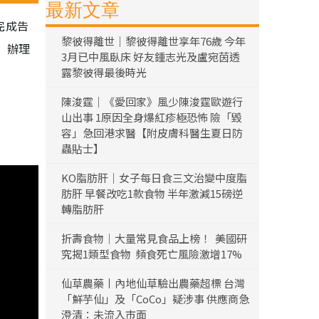
最新文章
完成告
黎彼得離世｜黎彼得離世享年76歲 今年
」辦理
3月已中風臥床 好友鍾志光及盧宛茵透
露黎彼得最後時光
陳浚霆｜《愛回家》風少陳浚霆歐遊行
山出事 1原因全身爆紅疹極恐怖 險「毀
容」急回港求醫【附皮膚科醫生夏日防
蟲貼士】
KO脂肪肝｜女子每日食三文治變中度脂
肪肝 早餐改吃1款食物 半年激減15磅逆
轉脂肪肝
折壽食物｜大量常見食品上榜！ 美國研
究揭1類型食物 頻食死亡風險激增17%
仙草農藥丨內地仙草驗出農藥超標 台灣
「鮮芋仙」及「CoCo」疑涉事 供應商急
澄清：未流入市面