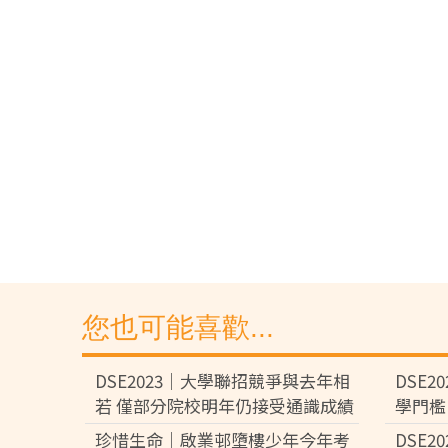
您也可能喜歡...
DSE2023｜大學聯招競爭與去年相
DSE2
若 僅部分院校明年仍接受通識成績
學門檻
重考要慎重考慮
珍惜生命｜啟業邨墮樓少年今年考
DSE