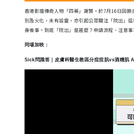
香港影壇傳奇人物「四哥」謝賢，於7月16日因肺
別及火化，未有設靈，亦引起公眾關注「院出」這
身後事。到底「院出」是甚麼？申請流程、注意事
同場加映：
Sick問識答｜皮膚科醫生教區分痘痘肌vs酒糟肌