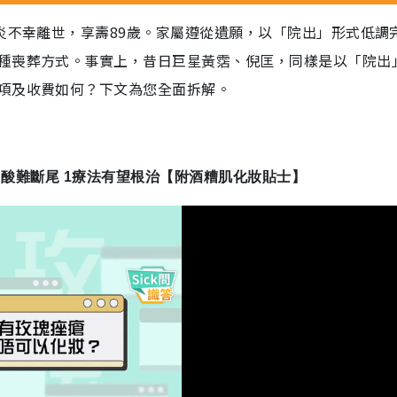
炎不幸離世，享壽89歲。家屬遵從遺願，以「院出」形式低調
種喪葬方式。事實上，昔日巨星黃霑、倪匡，同樣是以「院出
項及收費如何？下文為您全面拆解。
 A酸難斷尾 1療法有望根治【附酒糟肌化妝貼士】