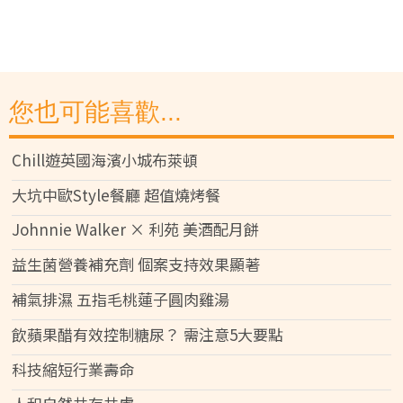
您也可能喜歡...
Chill遊英國海濱小城布萊頓
大坑中歐Style餐廳 超值燒烤餐
Johnnie Walker × 利苑 美酒配月餅
益生菌營養補充劑 個案支持效果顯著
補氣排濕 五指毛桃蓮子圓肉雞湯
飲蘋果醋有效控制糖尿？ 需注意5大要點
科技縮短行業壽命