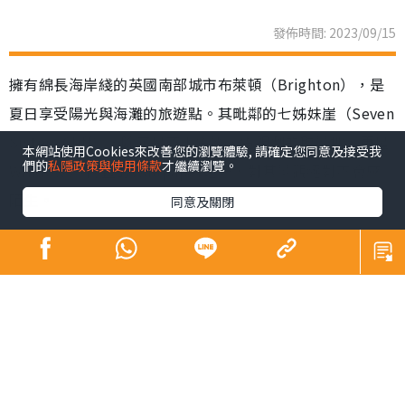
發佈時間: 2023/09/15
擁有綿長海岸綫的英國南部城市布萊頓（Brighton），是
夏日享受陽光與海灘的旅遊點。其毗鄰的七姊妹崖（Seven
Sisters Cliff），除了是不少電影、電視劇的取景地，更是
本網站使用Cookies來改善您的瀏覽體驗, 請確定您同意及接受我
們的
私隱政策與使用條款
才繼續瀏覽。
Windows 7內置的Wallpaper之一，對其景觀絕對不會感
陌生。
同意及關閉
布萊頓距離倫敦僅一小時車程，市中心設有大型商場，但
來到南部小城，遊客們的目的都是想親親大自然，沿着海
岸遊逛，或前往South Downs National Park來一次遠足
之旅。位於國家公園內的七姊妹崖，由7座白堊斷崖組成，
恍如7個穿着白衣的女孩並肩而立，最高有175公尺，壯麗
的景觀常被譽為「世界的盡頭」。