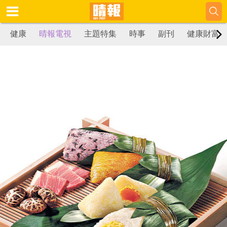
健康
晴報電視
主題特集
時事
副刊
健康財富