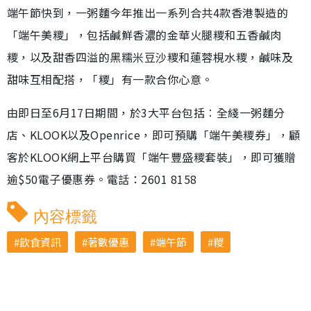
端午節快到，一粥麵今年推出一系列合共4款香港製造的
「端午美糭」，包括鹹鮮香濃的金華火腿糭和五香鹹肉
糭，以及甜香四溢的黑糯米豆沙糭和蓮蓉梘水糭，鹹味及
甜味互相配搭，「糭」有一款合你心意。
由即日至6月17日期間，於3大平台包括︰全綫一粥麵分
店、KLOOK以及Openrice，即可預購「端午美糭券」，顧
客於KLOOK網上平台購買「端午豐盛糭套裝」，即可獲贈
逾$50電子優惠券。電話：2601 8158
內容標籤
飲食資訊
著數優惠
端午節
糉