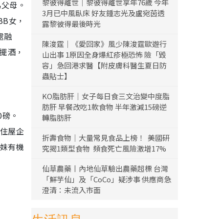
黎彼得離世｜黎彼得離世享年76歲 今年
為父母。
3月已中風臥床 好友鍾志光及盧宛茵透
BB女，
露黎彼得最後時光
處融
陳浚霆｜《愛回家》風少陳浚霆歐遊行
才擺酒，
山出事 1原因全身爆紅疹極恐怖 險「毀
容」急回港求醫【附皮膚科醫生夏日防
蟲貼士】
KO脂肪肝｜女子每日食三文治變中度脂
肪肝 早餐改吃1款食物 半年激減15磅逆
0磅。
轉脂肪肝
掛住屋企
折壽食物｜大量常見食品上榜！ 美國研
姊妹有機
究揭1類型食物 頻食死亡風險激增17%
仙草農藥丨內地仙草驗出農藥超標 台灣
「鮮芋仙」及「CoCo」疑涉事 供應商急
澄清：未流入市面