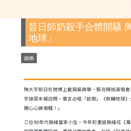
昔日師奶殺手合體開騷 
地球」
娛樂
陶大宇前日在微博上載與吳啟華、張兆輝拍演唱會
宇接受本報訪問，豪言必唱「飲歌」《倒轉地球》
開心心做場騷！」
三位90年代無綫當家小生，今年初重返無綫任《萬