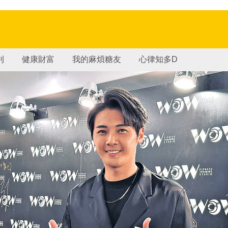
刊
健康財富
我的麻煩糖友
心律知多D