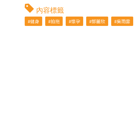
內容標籤
健身
拍拖
懷孕
鄧麗欣
吳雨霏