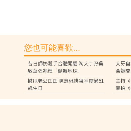
您也可能喜歡...
昔日師奶殺手合體開騷 陶大宇孖吳
大牙自
啟華張兆輝「倒轉地球」
合調查
撇甩老公囝囝 陳慧琳排舞室度過51
主持《
歲生日
豪拍《