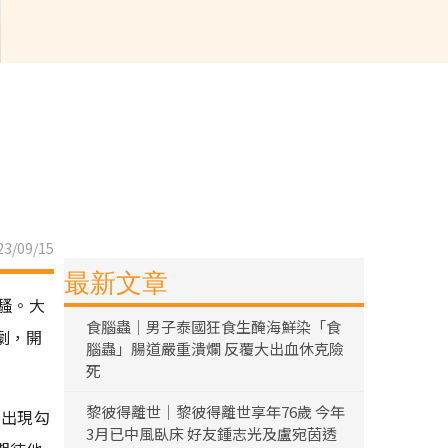
3/09/15
最新文章
騷。大
食腦蟲｜男子泰國狂食生醃海鮮染「食
劇，開
腦蟲」腸道嚴重潰爛 反覆大出血休克險
死
黎彼得離世｜黎彼得離世享年76歲 今年
的出現勾
3月已中風臥床 好友鍾志光及盧宛茵透