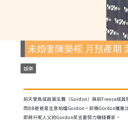
未婚妻陳樂榣 月預產期
娛樂
前天堂鳥成員葉泓聲（Gordon）與前Freeze成
而BB爸爸是生意拍檔Gordon。前晚Gordon
即將升呢人父的Gordon笑言要努力賺錢養家。