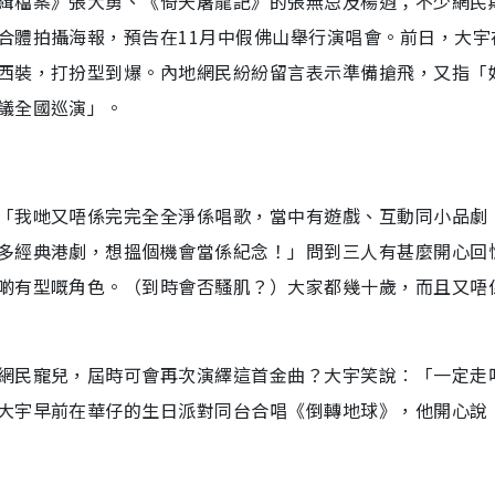
緝檔案》張大勇、《倚天屠龍記》的張無忌及楊逍；不少網民
合體拍攝海報，預告在11月中假佛山舉行演唱會。前日，大宇
西裝，打扮型到爆。內地網民紛紛留言表示準備搶飛，又指「
議全國巡演」。
「我哋又唔係完完全全淨係唱歌，當中有遊戲、互動同小品劇
多經典港劇，想搵個機會當係紀念！」問到三人有甚麼開心回
啲有型嘅角色。（到時會否騷肌？）大家都幾十歲，而且又唔
網民寵兒，屆時可會再次演繹這首金曲？大宇笑說︰「一定走
大宇早前在華仔的生日派對同台合唱《倒轉地球》，他開心說