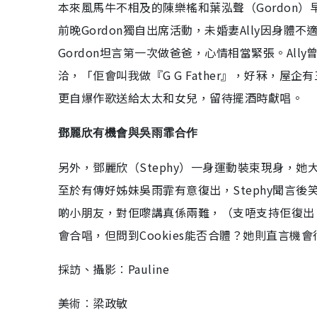
本來風馬牛不相及的陳樂榣和葉泓聲（Gordon
前晚Gordon獨自出席活動，未婚妻Ally因身體
Gordon坦言第一次做爸爸，心情相當緊張。All
洽，「佢會叫我做『G G Father』，好冧，
更自爆作歌送給太太和女兒，留待擺酒時獻唱。
鄧麗欣有機會與吳雨霏合作
另外，鄧麗欣（Stephy）一身運動裝束現身，她大
至於有傳好姊妹吳雨霏有意復出，Stephy聞言
啲小朋友，對佢嚟講真係兩難，（支唔支持佢復出？
會合唱，但問到Cookies能否合體？她則直言機會
採訪、攝影︰Pauline
美術︰梁政敏