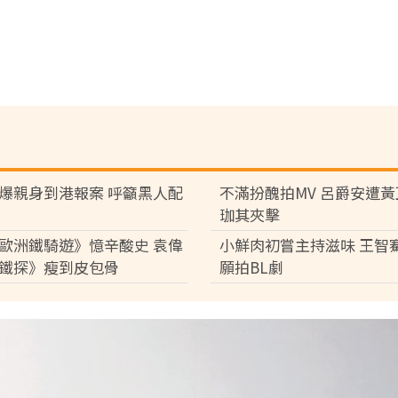
爆親身到港報案 呼籲黑人配
不滿扮醜拍MV 呂爵安遭
珈其夾擊
歐洲鐵騎遊》憶辛酸史 袁偉
小鮮肉初嘗主持滋味 王智
鐵探》瘦到皮包骨
願拍BL劇