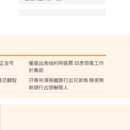
黃正宜岑
獲邀出席紐約時裝周 邱彥筒寓工作
於集郵
騫范麒智
孖黃宗澤張繼聰打出兄弟情 陳家樂
剃頭行古惑嚇親人