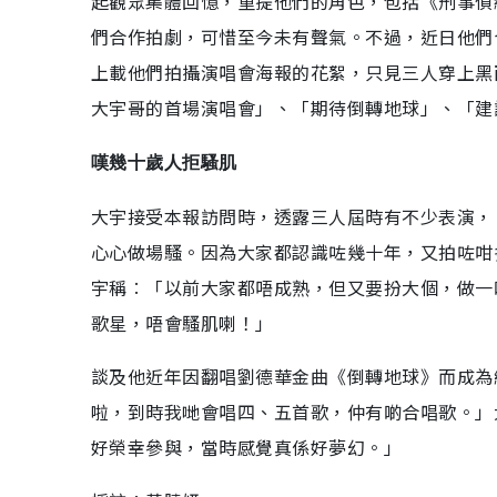
起觀眾集體回憶，重提他們的角色，包括《刑事偵
們合作拍劇，可惜至今未有聲氣。不過，近日他們
上載他們拍攝演唱會海報的花絮，只見三人穿上黑
大宇哥的首場演唱會」、「期待倒轉地球」、「建
嘆幾十歲人拒騷肌
大宇接受本報訪問時，透露三人屆時有不少表演，
心心做場騷。因為大家都認識咗幾十年，又拍咗咁
宇稱︰「以前大家都唔成熟，但又要扮大個，做一
歌星，唔會騷肌喇！」
談及他近年因翻唱劉德華金曲《倒轉地球》而成為
啦，到時我哋會唱四、五首歌，仲有啲合唱歌。」
好榮幸參與，當時感覺真係好夢幻。」