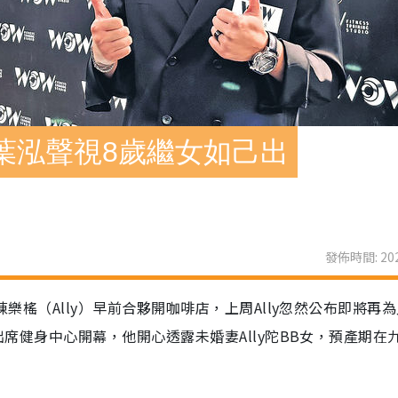
 葉泓聲視8歲繼女如己出
發佈時間: 202
員陳樂榣（Ally）早前合夥開咖啡店，上周Ally忽然公布即將再
獲邀出席健身中心開幕，他開心透露未婚妻Ally陀BB女，預產期在