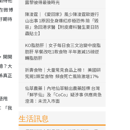
期待他
露黎彼得最後時光
在微博
陳浚霆｜《愛回家》風少陳浚霆歐遊行
好期待
山出事 1原因全身爆紅疹極恐怖 險「毀
容」急回港求醫【附皮膚科醫生夏日防
蟲貼士】
KO脂肪肝｜女子每日食三文治變中度脂
肪肝 早餐改吃1款食物 半年激減15磅逆
，開開
轉脂肪肝
憶？大
折壽食物｜大量常見食品上榜！ 美國研
係真正
究揭1類型食物 頻食死亡風險激增17%
仙草農藥丨內地仙草驗出農藥超標 台灣
「鮮芋仙」及「CoCo」疑涉事 供應商急
唔甩
澄清：未流入市面
︰「我
生活訊息