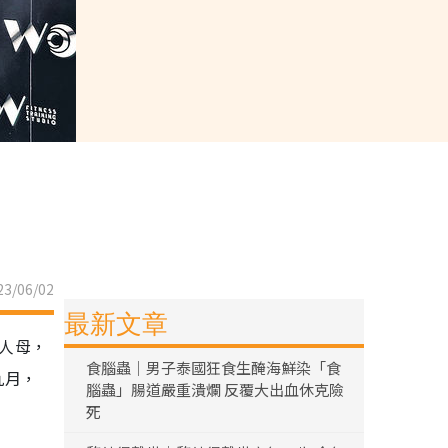
3/06/02
最新文章
為人母，
食腦蟲｜男子泰國狂食生醃海鮮染「食
九月，
腦蟲」腸道嚴重潰爛 反覆大出血休克險
死