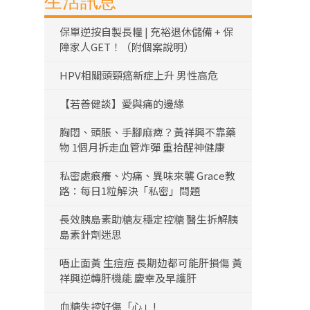
生活訊息
保單逆按自製長糧 | 充裕退休儲備 + 保
障家人GET！（附個案說明）
HPV相關頭頸癌新症上升 男性高危
【若善健談】愛與痛的邊緣
胸悶、頭脹、手腳麻痺？黃祥興不靠藥
物 1個月拆走血管炸彈 重拾醒神健康
私密處痕癢、灼痛、異味來襲 Grace教
路：每日1粒解決「私密」問題
長效胰島素助糖友穩定控糖 醫生拆解胰
島素針劑迷思
唔止面黃 生痘痘 長期攰都可能肝損傷 黃
祥興逆轉肝機能 慶幸及早護肝
血糖失控好傷「心」!