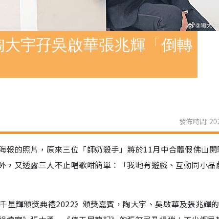
陶大宇孖吳啟華張兆輝「倒轉
發佈時間: 202
海報的照片，原來三位「師奶殺手」將於11月中合體假佛山開
外，又透露三人不止唱歌咁簡單︰「我哋有遊戲、互動同小品
千星輝頒獎典禮2022》頒獎嘉賓，陶大宇、吳啟華及張兆輝