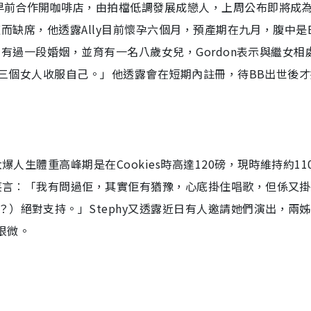
）早前合作開咖啡店，由拍檔低調發展成戀人，上周公布即將成
不適而缺席，他透露Ally目前懷孕六個月，預產期在九月，腹中是
y曾有過一段婚姻，並育有一名八歲女兒，Gordon表示與繼女相
屋企有三個女人收服自己。」他透露會在短期內註冊，待BB出世後
爆人生體重高峰期是在Cookies時高達120磅，現時維持約11
後笑言︰「我有問過佢，其實佢有猶豫，心底掛住唱歌，但係又
）絕對支持。」Stephy又透露近日有人邀請她們演出，兩
很微。