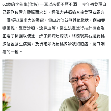
62歲的李先生(化名) 一直以來都不煙不酒 ，今年初發現自
己頸側位置有腫脹而求診，經磁力共振檢查後發現右頸有
一個4乘3厘米大的腫瘤，但由於他並無其他徵狀，例如吞
嚥困難、聲音沙啞、流鼻血等，醫生決定進行抽針檢查及
正電子掃描以便進一步了解病灶源頭，終發現其右邊扁桃
腺位置發生病變，及後確診為扁桃腺鱗狀細胞癌，屬口咽
癌的一種。