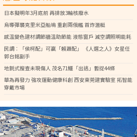
日本擬明年3月底前 再排放3輪核廢水
烏導彈襲克里米亞船塢 重創兩俄艦 首炸潛艇
感溫變色建材調節牆溫助節能 液態窗戶 減空調照明能耗
民調︰「侯柯配」可贏「賴蕭配」 《人選之人》女星任
郭台銘副手
地氈式搜查未現傷人 茂名71鱷「出逃」暫捉44條
華為再發力 強攻運動健康科創 西安東莞建實驗室 拓智能
穿戴市場