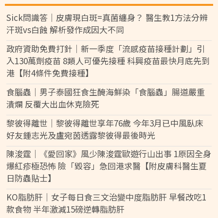
Sick問識答｜皮膚現白斑=真菌纏身？ 醫生教1方法分辨
汗斑vs白蝕 解析發作成因大不同
政府資助免費打針｜新一季度「流感疫苗接種計劃」引
入130萬劑疫苗 8類人可優先接種 科興疫苗最快月底先到
港【附4條件免費接種】
食腦蟲｜男子泰國狂食生醃海鮮染「食腦蟲」腸道嚴重
潰爛 反覆大出血休克險死
黎彼得離世｜黎彼得離世享年76歲 今年3月已中風臥床
好友鍾志光及盧宛茵透露黎彼得最後時光
陳浚霆｜《愛回家》風少陳浚霆歐遊行山出事 1原因全身
爆紅疹極恐怖 險「毀容」急回港求醫【附皮膚科醫生夏
日防蟲貼士】
KO脂肪肝｜女子每日食三文治變中度脂肪肝 早餐改吃1
款食物 半年激減15磅逆轉脂肪肝