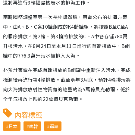
還將再進行3輪福島核廢水的排海工作。
南韓國務調整室第一次長朴購然稱，東電公布的排海方案
中，由A、B、C各10罐組成的K4儲罐組，將按照B至C至A
的順序排放。第2輪、第3輪將排放的C、A中各存儲780萬
升核污水。在8月24日至本月11日進行的首輪排放中，B組
罐中的776.3萬升污水被排入大海。
朴預計東電在完成首輪排放的B組罐中重新注入污水，完成
檢測後再進行第4輪排放。截至明年3月底，預計4輪排污將
向大海排放放射性物質氚的總量約為5萬億貝克勒爾，低於
全年氚排放上限的22萬億貝克勒爾。
內容標籤
日本
南韓
福島