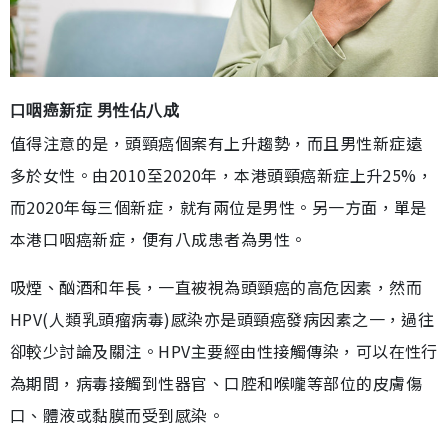
口咽癌新症 男性佔八成
值得注意的是，頭頸癌個案有上升趨勢，而且男性新症遠
多於女性。由2010至2020年，本港頭頸癌新症上升25%，
而2020年每三個新症，就有兩位是男性。另一方面，單是
本港口咽癌新症，便有八成患者為男性。
吸煙、酗酒和年長，一直被視為頭頸癌的高危因素，然而
HPV(人類乳頭瘤病毒)感染亦是頭頸癌發病因素之一，過往
卻較少討論及關注。HPV主要經由性接觸傳染，可以在性行
為期間，病毒接觸到性器官、口腔和喉嚨等部位的皮膚傷
口、體液或黏膜而受到感染。