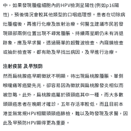
中，如果發現腫瘤細胞內的HPV檢測呈陽性(例如p16陽
性)，預後情況會較其他類型的口咽癌理想。患者在切除病
灶腫瘤後，再進行化療及放射治療。何醫生建議市民若發
現頸部兩側位置出現不尋常腫脹、持續兩星期仍未有消退
跡象，應及早求醫，透過簡單的超聲波檢查、內窺鏡檢查
或抽針檢查等，都有助及早找出病因，及早進行治療。
注射疫苗 及早預防
然而扁桃腺癌早期徵狀不明顯，待出現扁桃腺腫脹、單側
喉嚨痛等癌變先兆，卻容易因為徵狀與扁桃腺發炎相似而
被忽略。此外，扁桃腺癌屬於頭頸癌其中一種，而大多數
頭頸癌患者在晚期才確診，五年存活率較低，而且目前本
港並無常規HPV相關頭頸癌篩檢，難以及時發現及求醫，因
此及早預防HPV顯得更為重要。