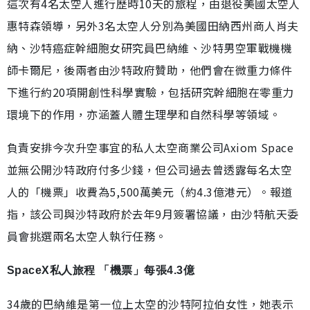
這次有4名太空人進行歷時10天的旅程，由退役美國太空人
惠特森領導，另外3名太空人分別為美國田納西州商人肖夫
納、沙特癌症幹細胞女研究員巴納維、沙特男空軍戰機機
師卡爾尼，後兩者由沙特政府贊助，他們會在微重力條件
下進行約20項開創性科學實驗，包括研究幹細胞在零重力
環境下的作用，亦涵蓋人體生理學和自然科學等領域。
負責安排今次升空事宜的私人太空商業公司Axiom Space
並無公開沙特政府付多少錢，但公司過去曾透露每名太空
人的「機票」收費為5,500萬美元（約4.3億港元）。報道
指，該公司與沙特政府於去年9月簽署協議，由沙特航天委
員會挑選兩名太空人執行任務。
SpaceX私人旅程 「機票」每張4.3億
34歲的巴納維是第一位上太空的沙特阿拉伯女性，她表示