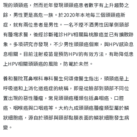
現的頭頸癌，然而近年發現頭頸癌患者數字有上升趨勢之
餘，男性更是高危一族。於2020年本地每三個頭頸癌新
症，就有兩位患者是男性。一名不煙不酒男性因單側頸部
有腫塊求醫，後經診斷確診HPV相關扁桃腺癌並已有擴散跡
象。多項研究亦發現，不少男性頭頸癌個案，與HPV感染息
息相關。目前注射疫苗是預防HPV的有效方法，有助降低患
上HPV相關頭頸癌的風險，防範於未然。
養和醫院耳鼻喉科專科醫生何頌偉醫生指出，頭頸癌是上
呼吸道和上消化道癌症的統稱，即是從臉部到頸部不同位
置出現的惡性腫瘤，常見頭頸癌種類包括鼻咽癌、口腔
癌、咽喉癌與口咽癌等。大約九成頭頸癌腫瘤類型屬於鱗
狀細胞癌，源自於頭部與頸部黏膜表面的鱗狀細胞發生病
變。