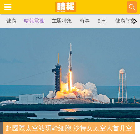
健康
晴報電視
主題特集
時事
副刊
健康財富
赴國際太空站研幹細胞 沙特女太空人首升空