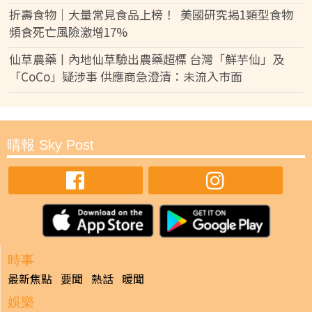
折壽食物｜大量常見食品上榜！ 美國研究揭1類型食物
頻食死亡風險激增17%
仙草農藥丨內地仙草驗出農藥超標 台灣「鮮芋仙」及
「CoCo」疑涉事 供應商急澄清：未流入市面
晴報 Sky Post
時事
最新焦點
要聞
熱話
暖聞
娛樂