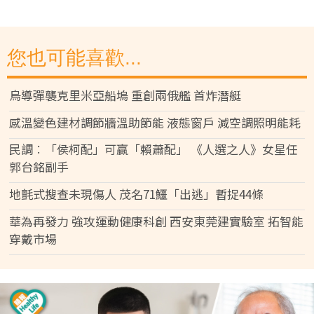
您也可能喜歡...
烏導彈襲克里米亞船塢 重創兩俄艦 首炸潛艇
感溫變色建材調節牆溫助節能 液態窗戶 減空調照明能耗
民調︰「侯柯配」可贏「賴蕭配」 《人選之人》女星任
郭台銘副手
地氈式搜查未現傷人 茂名71鱷「出逃」暫捉44條
華為再發力 強攻運動健康科創 西安東莞建實驗室 拓智能
穿戴市場