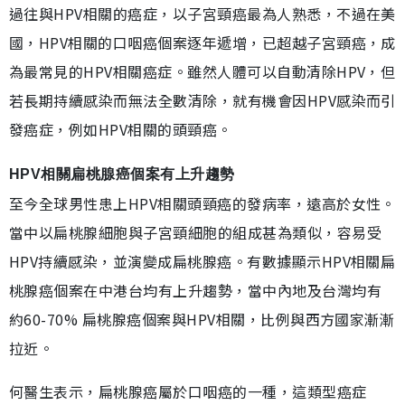
過往與HPV相關的癌症，以子宮頸癌最為人熟悉，不過在美
國，HPV相關的口咽癌個案逐年遞增，已超越子宮頸癌，成
為最常見的HPV相關癌症。雖然人體可以自動清除HPV，但
若長期持續感染而無法全數清除，就有機會因HPV感染而引
發癌症，例如HPV相關的頭頸癌。
HPV相關扁桃腺癌個案有上升趨勢
至今全球男性患上HPV相關頭頸癌的發病率，遠高於女性。
當中以扁桃腺細胞與子宮頸細胞的組成甚為類似，容易受
HPV持續感染，並演變成扁桃腺癌。有數據顯示HPV相關扁
桃腺癌個案在中港台均有上升趨勢，當中內地及台灣均有
約60-70% 扁桃腺癌個案與HPV相關，比例與西方國家漸漸
拉近。
何醫生表示，扁桃腺癌屬於口咽癌的一種，這類型癌症