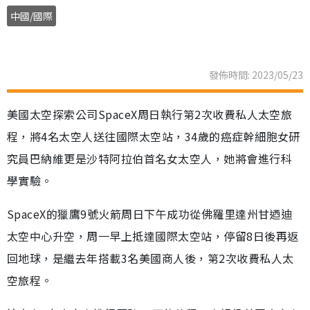
中國/國際
發佈時間: 2023/05/23
美國太空探索公司SpaceX周日執行第2次收費私人太空旅
程，將4名太空人送往國際太空站，34歲的癌症幹細胞女研
究員巴納維更是沙特阿拉伯首名女太空人，她將會進行科
學實驗。
SpaceX的獵鷹9號火箭周日下午成功從佛羅里達州甘迺迪
太空中心升空，周一早上抵達國際太空站，停留8日後再返
回地球，是繼去年搭載3名美國商人後，第2次收費私人太
空旅程。