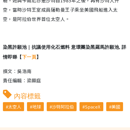
驗。她與卡爾尼亦是沙特自1985年之後，再有沙特人升
空，當時沙特王室成員薩勒曼王子乘坐美國飛船進入太
空，是阿拉伯世界首位太空人。
染黑許願池｜抗議使用化石燃料 意環團染黑羅馬許願池, 詳
情即睇【
下一頁
】
撰文︰吳浩南
責任編輯︰梁顯庭
內容標籤
太空人
地球
沙特阿拉伯
SpaceX
美國