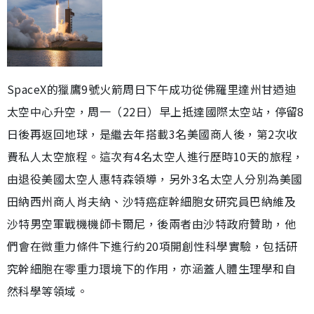
SpaceX的獵鷹9號火箭周日下午成功從佛羅里達州甘迺迪
太空中心升空，周一（22日）早上抵達國際太空站，停留8
日後再返回地球，是繼去年搭載3名美國商人後，第2次收
費私人太空旅程。這次有4名太空人進行歷時10天的旅程，
由退役美國太空人惠特森領導，另外3名太空人分別為美國
田納西州商人肖夫納、沙特癌症幹細胞女研究員巴納維及
沙特男空軍戰機機師卡爾尼，後兩者由沙特政府贊助，他
們會在微重力條件下進行約20項開創性科學實驗，包括研
究幹細胞在零重力環境下的作用，亦涵蓋人體生理學和自
然科學等領域。