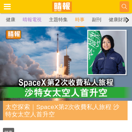
健康
晴報電視
主題特集
時事
副刊
健康財富
太空探索｜SpaceX第2次收費私人旅程 沙
特女太空人首升空