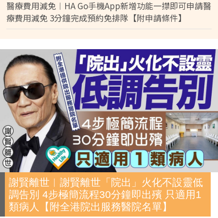
醫療費用減免︱HA Go手機App新增功能一㩒即可申請醫
療費用減免 3分鐘完成預約免排隊【附申請條件】
謝賢離世︱謝賢離世「院出」火化不設靈低
調告別 4步極簡流程30分鐘即出殯 只適用1
類病人【附全港院出服務醫院名單】