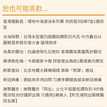
您也可能喜歡...
香港運動員︱環地中海游泳系列賽 何詩蓓3站掃7金1銀收
官
台海局勢｜台灣未受邀仍組團如期到日內瓦 中方轟台以
觀察員參與世衞大會 破壞秩序
染黑許願池｜抗議使用化石燃料 意環團染黑羅馬許願池
美債務危機｜今再晤麥卡錫 拜登提出再削1萬億美元開支
刷掌進站︱北京地鐵大興機場綫 首啟「刷掌」進站
新冠病毒｜剛結束非洲訪問 71歲李顯龍首感染新冠病毒
謝賢離世︱謝賢離世「院出」火化不設靈低調告別 4步極
簡流程30分鐘即出殯 只適用1類病人【附全港院出服務醫
院名單】