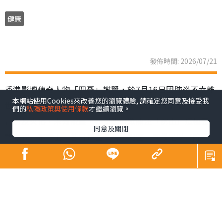
健康
發佈時間: 2026/07/21
香港影壇傳奇人物「四哥」謝賢，於7月16日因肺炎不幸離
本網站使用Cookies來改善您的瀏覽體驗, 請確定您同意及接受我
世，享壽89歲。家屬遵從遺願，以「院出」形式低調完成
們的
私隱政策與使用條款
才繼續瀏覽。
告別及火化，未有設靈，亦引起公眾關注「院出」這種喪
同意及關閉
葬方式。事實上，昔日巨星黃霑、倪匡，同樣是以「院
出」辦理身後事。到底「院出」是甚麼？申請流程、注意
事項及收費如何？下文為您全面拆解。
同場加映：
Sick問識答｜皮膚科醫生教區分痘痘肌vs酒糟肌 A酸難斷