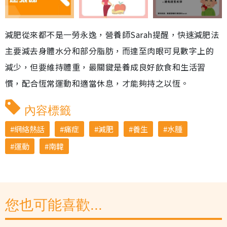
減肥從來都不是一勞永逸，營養師Sarah提醒，快速減肥法
主要減去身體水分和部分脂肪，而達至肉眼可見數字上的
減少，但要維持體重，最關鍵是養成良好飲食和生活習
慣，配合恆常運動和適當休息，才能夠持之以恆。
內容標籤
網絡熱話
痛症
減肥
養生
水腫
運動
南韓
您也可能喜歡...