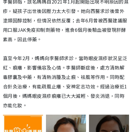
李醫師指，該名媽媽自2021年1月起開始出現不明原因的濕
疹，疑孩子出世後因壓力太大引發。她向西醫求診後曾外
塗類固醇控制，但情況依然反覆；去年6月曾被西醫建議服
用口服JAK免疫抑制劑藥物，進食6個月後驗血被發現肝酵
素高，因此停藥。
直至今年2月，媽媽向李醫師求診，當時眼皮濕疹狀況呈泛
紅、痕癢，影響儀容及心情。李醫師斷症後，處方清熱解
毒膠囊及中藥，有清熱消腫及止痕、袪風等作用。同時配
合針灸治療，有能疏風止癢、安神定志功效。經過治療近1
個月後，媽媽眼皮濕疹痕癢已大大減輕、發炎消退，同時
亦能化妝。