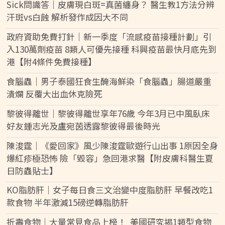
Sick問識答｜皮膚現白斑=真菌纏身？ 醫生教1方法分辨
汗斑vs白蝕 解析發作成因大不同
政府資助免費打針｜新一季度「流感疫苗接種計劃」引
入130萬劑疫苗 8類人可優先接種 科興疫苗最快月底先到
港【附4條件免費接種】
食腦蟲｜男子泰國狂食生醃海鮮染「食腦蟲」腸道嚴重
潰爛 反覆大出血休克險死
黎彼得離世｜黎彼得離世享年76歲 今年3月已中風臥床
好友鍾志光及盧宛茵透露黎彼得最後時光
陳浚霆｜《愛回家》風少陳浚霆歐遊行山出事 1原因全身
爆紅疹極恐怖 險「毀容」急回港求醫【附皮膚科醫生夏
日防蟲貼士】
KO脂肪肝｜女子每日食三文治變中度脂肪肝 早餐改吃1
款食物 半年激減15磅逆轉脂肪肝
折壽食物｜大量常見食品上榜！ 美國研究揭1類型食物