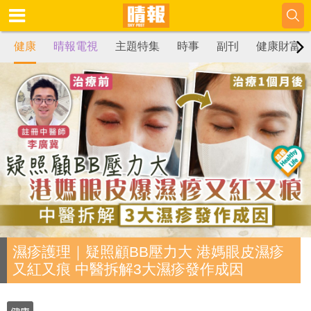
健康
晴報電視
主題特集
時事
副刊
健康財富
濕疹護理｜疑照顧BB壓力大 港媽眼皮濕疹
又紅又痕 中醫拆解3大濕疹發作成因