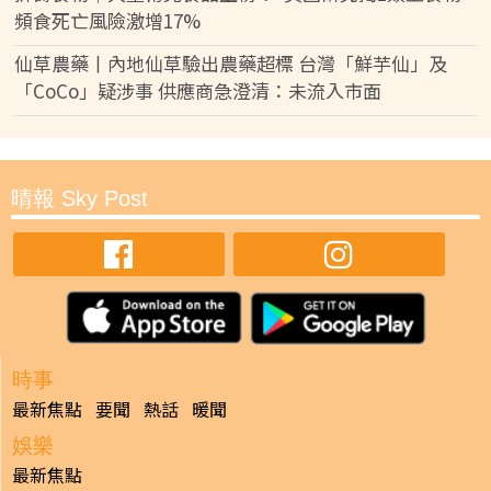
頻食死亡風險激增17%
仙草農藥丨內地仙草驗出農藥超標 台灣「鮮芋仙」及
「CoCo」疑涉事 供應商急澄清：未流入市面
晴報 Sky Post
時事
最新焦點
要聞
熱話
暖聞
娛樂
最新焦點