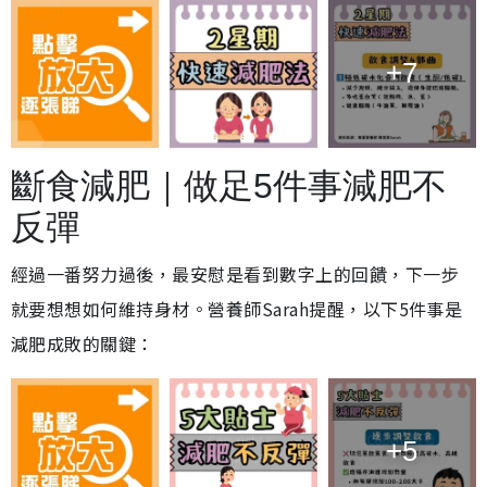
+7
斷食減肥｜做足5件事減肥不
反彈
經過一番努力過後，最安慰是看到數字上的回饋，下一步
就要想想如何維持身材。營養師Sarah提醒，以下5件事是
減肥成敗的關鍵：
+5