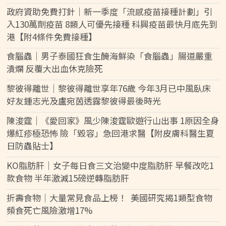
政府資助免費打針｜新一季度「流感疫苗接種計劃」引
入130萬劑疫苗 8類人可優先接種 科興疫苗最快月底先到
港【附4條件免費接種】
食腦蟲｜男子泰國狂食生醃海鮮染「食腦蟲」腸道嚴重
潰爛 反覆大出血休克險死
黎彼得離世｜黎彼得離世享年76歲 今年3月已中風臥床
好友鍾志光及盧宛茵透露黎彼得最後時光
陳浚霆｜《愛回家》風少陳浚霆歐遊行山出事 1原因全身
爆紅疹極恐怖 險「毀容」急回港求醫【附皮膚科醫生夏
日防蟲貼士】
KO脂肪肝｜女子每日食三文治變中度脂肪肝 早餐改吃1
款食物 半年激減15磅逆轉脂肪肝
折壽食物｜大量常見食品上榜！ 美國研究揭1類型食物
頻食死亡風險激增17%