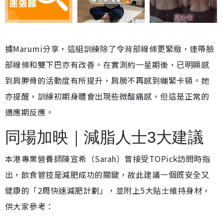
據Marumi分享，這組訓練除了令背部線條更緊緻，連帶臉
部線條和雙下巴亦有改善。在實測約一星期後，已明顯感
到肩胛骨的活動度有所提升，肩膀不再感到繃緊卡頓。她
亦提醒，訓練初期身體會出現些微酸痛感，但這是正常的
適應期反應。
同場加映｜減脂人士3大建議
本港專業營養師陳宣希（Sarah）曾接受TOPick訪問時指
出，飲食管控是減肥成功的關鍵，故此建議一個既安全又
健康的「2周快速減肥計劃」，並附上5大貼士維持身材，
供大家參考：