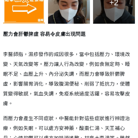
+2
壓力會肝鬱脾虛 容易令皮膚出現問題
李醫師指，濕疹發作的成因很多，當中包括壓力、環境改
變、天氣改變等。壓力讓人行為改變，例如食無定時、睡
眠不足、血壓上升、內分泌失調，而壓力會導致肝鬱脾
虛，影響腸胃消化，導致腹瀉便秘、削弱了抵抗力，使體
質變得敏感，氣血失調，免疫系統過度活躍，容易攻擊皮
膚。
而壓力會產生不同症狀，中醫能針對這些症狀進行辨證治
療，例如失眠，可以處方安神藥，酸棗仁湯、天王補心
丹；心情抑鬱可以處方加味逍遙散、甘麥大棗湯等。雖然