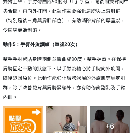
雙臂上舉，手肘彎曲成90度的「L」字型，隨後將雙臂向中
央合攏，再向外打開。此動作主要強化肩膀與上背肌群
（特別是後三角與肩胛部位），有助消除背部的厚重感，
令肩線更為俐落。
動作5：手臂外旋訓練（重複20次）
雙手手肘緊貼身體兩側並彎曲成90度，雙手握拳。在保持
肩膀固定不動的狀態下，以手肘為軸心將手腕向外旋開，
隨後返回原位。此動作能強化肩膀深層的外旋肌等穩定肌
群，除了改善駝背與肩膀緊繃外，亦有助修飾副乳及手臂
內側。
+6