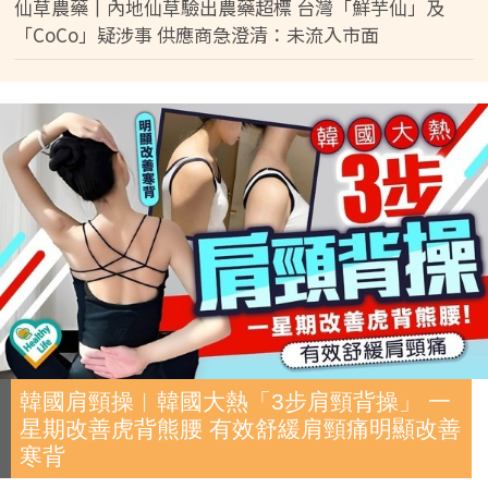
仙草農藥丨內地仙草驗出農藥超標 台灣「鮮芋仙」及
「CoCo」疑涉事 供應商急澄清：未流入市面
韓國肩頸操︱韓國大熱「3步肩頸背操」 一
星期改善虎背熊腰 有效舒緩肩頸痛明顯改善
寒背