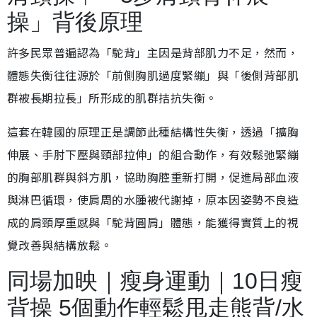
操」背後原理
許多民眾普遍認為「駝背」主因是背部肌力不足，然而，
體態失衡往往源於「前側胸肌過度緊繃」與「後側背部肌
群被長期拉長」所形成的肌群拮抗失衡。
這套在韓國的原理正是調節此種結構性失衡，透過「擴胸
伸展、手肘下壓與頸部拉伸」的組合動作，有效鬆弛緊繃
的胸部肌群與斜方肌，協助胸腔重新打開，促進局部血液
與淋巴循環，使肩周的水腫被代謝掉，原本因姿勢不良造
成的肩頸厚重感與「駝背圓肩」體態，能獲得實質上的視
覺改善與結構放鬆。
同場加映｜瘦身運動｜10日瘦
背操 5個動作輕鬆甩走熊背/水