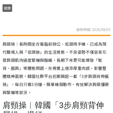
健康
發佈時間: 2026/08/03
肩頸操︱長時間坐在電腦前辦公、低頸用手機，已成為現
代職場人與「低頭族」的生活常態。不良姿勢不僅容易引
發肩頸肌肉過度緊繃與酸痛，長期下來更可能導致「駝
背、圓肩」等體態問題，在視覺上增添厚重肉感，影響整
體精神面貌。韓國社群平台近期興起一套「3步肩頸背伸展
操」，每日只需3分鐘，簡單幾個動作，有效解決肩頸僵硬
與緊繃等狀況。
肩頸操︱韓國「3步肩頸背伸