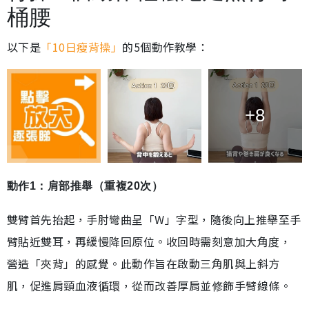
桶腰
以下是
「10日瘦背操」
的5個動作教學：
+8
動作1：肩部推舉（重複20次）
雙臂首先抬起，手肘彎曲呈「W」字型，隨後向上推舉至手
臂貼近雙耳，再緩慢降回原位。收回時需刻意加大角度，
營造「夾背」的感覺。此動作旨在啟動三角肌與上斜方
肌，促進肩頸血液循環，從而改善厚肩並修飾手臂線條。