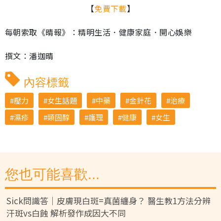
【
免費下載
】
每朝索取《晴報》：精明生活．健康家庭．開心娛樂
撰文：潘迦晴
內容標籤
壓力
女生話題
中藥
金針花
治療
濕疹
類固醇
護理
健康
女生
您也可能喜歡...
Sick問識答｜皮膚現白斑=真菌纏身？ 醫生教1方法分辨
汗斑vs白蝕 解析發作成因大不同