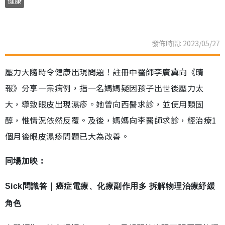
健康
發佈時間: 2023/05/27
壓力大隨時令健康出現問題！註冊中醫師李廣冀向《晴
報》分享一宗病例，指一名媽媽疑因孩子出世後壓力太
大，導致眼皮出現濕疹。她曾向西醫求診，並使用類固
醇，惟情況依然反覆。及後，媽媽向李醫師求診，經治療1
個月後眼皮濕疹問題已大為改善。
同場加映︰
Sick問識答｜癌症電療、化療副作用多 拆解物理治療紓緩
角色