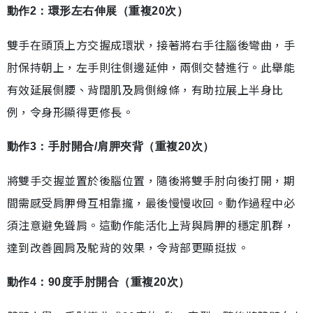
動作2：環形左右伸展（重複20次）
雙手在頭頂上方交握成環狀，接著將右手往腦後彎曲，手
肘保持朝上，左手則往側邊延伸，兩側交替進行。此舉能
有效延展側腰、背闊肌及肩側線條，有助拉展上半身比
例，令身形顯得更修長。
動作3：手肘開合/肩胛夾背（重複20次）
將雙手交握並置於後腦位置，隨後將雙手肘向後打開，期
間需感受肩胛骨互相靠攏，最後慢慢收回。動作過程中必
須注意避免聳肩。這動作能活化上背與肩胛的穩定肌群，
達到改善圓肩及駝背的效果，令背部更顯挺拔。
動作4：90度手肘開合（重複20次）