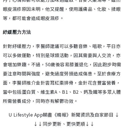
眼皮濕疹原因未明，他又提醒，使用護膚品、化妝、揉眼
等，都可能會造成眼皮濕疹。
紓緩壓力方法
針對紓緩壓力，李醫師建議可以多聽音樂、唱歌，平日亦
可以多做運動，特別是球類活動，因其需要與人交流，亦
會增加樂趣。不過，50歲後容易膝蓋退化，因此跑步時需
要注意時間與強度，避免過度勞損造成傷患。至於食療方
面，李醫師推介金針雲耳紅棗排骨，金針花含豐富營養，
當中包括蛋白質、維生素A、B1、B2、鈣及鐵等多眾人體
所需營養成分，同時亦有解鬱功效。
U Lifestyle App睇盡《晴報》新聞資訊及自家節目 ↓
↓↓同步更新、更快更順↓↓