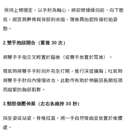
保持上臂穩定，以手肘為軸心，將前臂緩緩向前、向下壓
低，感受肩胛骨與背部的收縮，隨後再抬起恢復初始姿
勢。
2.雙手抱頭開合（重複 30 次）
將雙手手指交叉輕置於腦後（或雙手放置於耳後）。
吸氣時將雙手手肘向外完全打開，進行深度擴胸；吐氣時
將雙手手肘向內慢慢收合。此動作有助於伸展因長期低頭
而縮緊的胸部肌群。
3.頸部側壓伸展（左右各維持 30 秒）
採坐姿或站姿，脊椎挺直，將一手自然彎曲並放置於後腰
處。