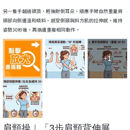
另一隻手越過頭頂，輕撫對側耳朵，順應手臂自然重量將
頭部向側邊溫和傾斜，感受側頸與斜方肌的拉伸感。維持
姿勢30秒後，再換邊重複相同動作。
+1
肩頸操︱「3步肩頸背伸展