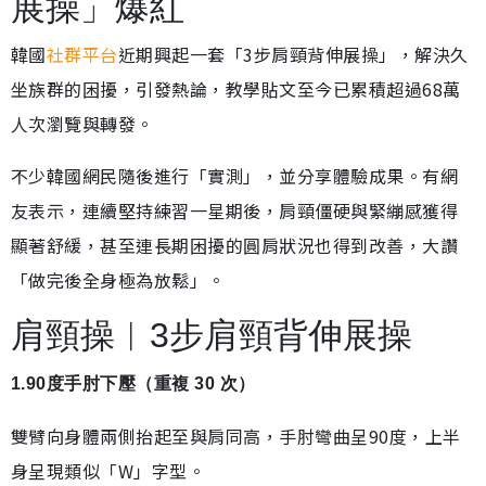
展操」爆紅
韓國
社群平台
近期興起一套「3步肩頸背伸展操」，解決久
坐族群的困擾，引發熱論，教學貼文至今已累積超過68萬
人次瀏覽與轉發。
不少韓國網民隨後進行「實測」，並分享體驗成果。有網
友表示，連續堅持練習一星期後，肩頸僵硬與緊繃感獲得
顯著舒緩，甚至連長期困擾的圓肩狀況也得到改善，大讚
「做完後全身極為放鬆」。
肩頸操︱3步肩頸背伸展操
1.90度手肘下壓（重複 30 次）
雙臂向身體兩側抬起至與肩同高，手肘彎曲呈90度，上半
身呈現類似「W」字型。