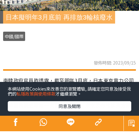
日本擬明年3月底前 再排放3輪核廢水
中國/國際
發佈時間: 2023/09/15
南韓政府官員昨透露，截至明年3月底，日本東京電力公司
本網站使用Cookies來改善您的瀏覽體驗, 請確定您同意及接受我
還將再進行3輪福島核廢水的排海工作。
們的
私隱政策與使用條款
才繼續瀏覽。
南韓國務調整室第一次長朴購然稱，東電公布的排海方案
同意及關閉
中，由A、B、C各10罐組成的K4儲罐組，將按照B至C至A
的順序排放。第2輪、第3輪將排放的C、A中各存儲780萬
升核污水。在8月24日至本月11日進行的首輪排放中，B組