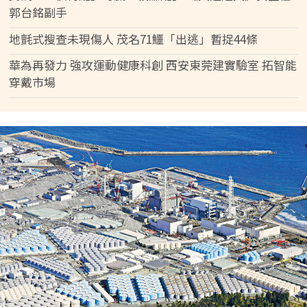
郭台銘副手
地氈式搜查未現傷人 茂名71鱷「出逃」暫捉44條
華為再發力 強攻運動健康科創 西安東莞建實驗室 拓智能
穿戴市場