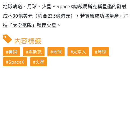
地球軌道、月球、火星。SpaceX總裁馬斯克稱星艦的發射
成本30億美元（約合235億港元），若實驗成功將量產，打
造「太空艦隊」殖民火星。
內容標籤
美國
馬斯克
地球
太空人
月球
SpaceX
火星