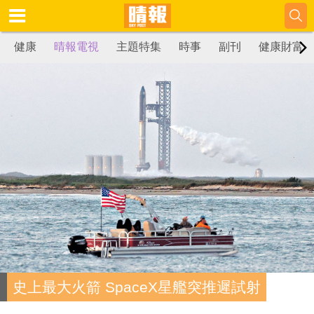
健康
晴報電視
主題特集
時事
副刊
健康財富
史上最大火箭 SpaceX星艦突推遲試射