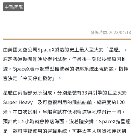
中國/國際
發佈時間: 2023/04/18
由美國太空公司SpaceX製造的史上最大型火箭「星艦」，
原定香港時間昨晚於得州試射，但最後一刻以技術原因推
遲，SpaceX表示超重型推進器的增壓系統出現問題，指揮
官決定「今天停止發射」。
星艦由兩個部分所組成，分別是裝有33具引擎的巨型火箭
Super Heavy，及可重複利用的飛船船艙，總高度約120
米。在首次試射，星艦嘗試在低地軌道繞地球飛行一圈，
預計約1.5小時就會掉落海面，沒着陸安排。SpaceX指星艦
是一款可重複使用的運輸系統，可將太空人與貨物運送到