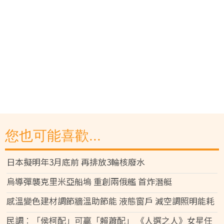
您也可能喜歡...
日本擬明年3月底前 再排放3輪核廢水
烏導彈襲克里米亞船塢 重創兩俄艦 首炸潛艇
感溫變色建材調節牆溫助節能 液態窗戶 減空調照明能耗
民調︰「侯柯配」可贏「賴蕭配」 《人選之人》女星任