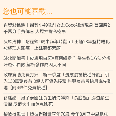
您也可能喜歡...
謝賢爺孫戀︱謝賢小49歲前女友Coco脹爆現身 首回應2
千萬分手費傳言 大爆拍拖私密事
凍齡男神｜謝霆鋒1歲半拜年片翻hit 出道28年堅持唔化
妝經理人頭痛：上綜藝都素顏
Sick問識答｜皮膚現白斑=真菌纏身？ 醫生教1方法分辨
汗斑vs白蝕 解析發作成因大不同
政府資助免費打針｜新一季度「流感疫苗接種計劃」引
入130萬劑疫苗 8類人可優先接種 科興疫苗最快月底先到
港【附4條件免費接種】
食腦蟲｜男子泰國狂食生醃海鮮染「食腦蟲」腸道嚴重
潰爛 反覆大出血休克險死
黎彼得離世｜黎彼得離世享年76歲 今年3月已中風臥床