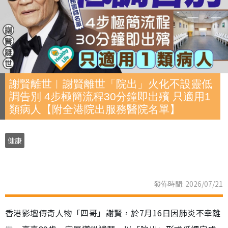
謝賢離世︱謝賢離世「院出」火化不設靈低
調告別 4步極簡流程30分鐘即出殯 只適用1
類病人【附全港院出服務醫院名單】
健康
發佈時間: 2026/07/21
香港影壇傳奇人物「四哥」謝賢，於7月16日因肺炎不幸離