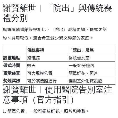
謝賢離世︱「院出」與傳統喪
禮分別
與傳統殯儀館設靈相比，「院出」流程更短、儀式更簡
約、費用較低，適合希望減少繁文縟節的家庭。
傳統喪禮
「院出」服務
殯儀館
醫院告別室
設靈地點
數天
一般30分鐘內
儀式時間
可大規模佈置
簡單鮮花、照片
靈堂佈置
可於殯儀館進行
僅限室外化寶設施
焚燒冥鏹
謝賢離世︱使用醫院告別室注
意事項（官方指引）
1. 簡單佈置：一般可擺放鮮花、照片和輓聯。