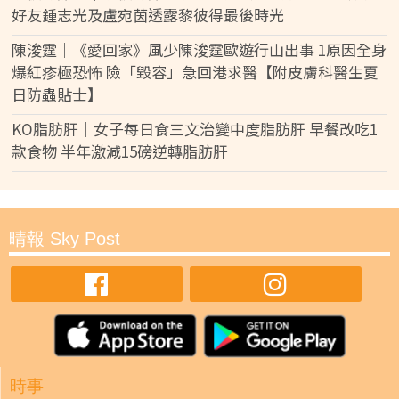
好友鍾志光及盧宛茵透露黎彼得最後時光
陳浚霆｜《愛回家》風少陳浚霆歐遊行山出事 1原因全身
爆紅疹極恐怖 險「毀容」急回港求醫【附皮膚科醫生夏
日防蟲貼士】
KO脂肪肝｜女子每日食三文治變中度脂肪肝 早餐改吃1
款食物 半年激減15磅逆轉脂肪肝
晴報 Sky Post
時事