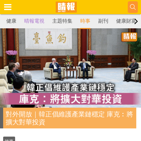
健康
晴報電視
主題特集
時事
副刊
健康財富
對外開放｜韓正倡維護產業鏈穩定 庫克︰將
擴大對華投資