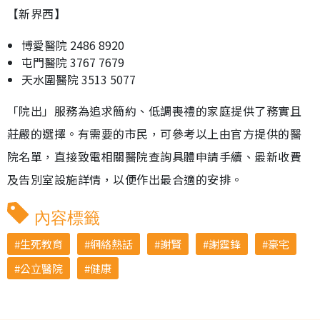
【新界西】
博愛醫院 2486 8920
屯門醫院 3767 7679
天水圍醫院 3513 5077
「院出」服務為追求簡約、低調喪禮的家庭提供了務實且
莊嚴的選擇。有需要的市民，可參考以上由官方提供的醫
院名單，直接致電相關醫院查詢具體申請手續、最新收費
及告別室設施詳情，以便作出最合適的安排。
內容標籤
生死教育
網絡熱話
謝賢
謝霆鋒
豪宅
公立醫院
健康