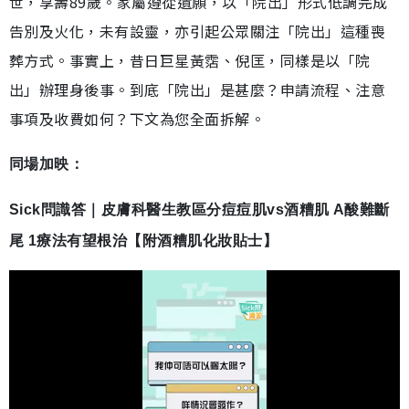
世，享壽89歲。家屬遵從遺願，以「院出」形式低調完成
告別及火化，未有設靈，亦引起公眾關注「院出」這種喪
葬方式。事實上，昔日巨星黃霑、倪匡，同樣是以「院
出」辦理身後事。到底「院出」是甚麼？申請流程、注意
事項及收費如何？下文為您全面拆解。
同場加映：
Sick問識答｜皮膚科醫生教區分痘痘肌vs酒糟肌 A酸難斷
尾 1療法有望根治【附酒糟肌化妝貼士】