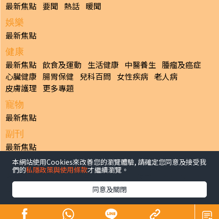
最新焦點
要聞
熱話
暖聞
娛樂
最新焦點
健康
最新焦點
飲食及運動
生活健康
中醫養生
腫瘤及癌症
心臟健康
腸胃保健
兒科百問
女性疾病
老人病
皮膚護理
更多專題
寵物
最新焦點
副刊
最新焦點
本網站使用Cookies來改善您的瀏覽體驗, 請確定您同意及接受我
日報
們的
私隱政策與使用條款
才繼續瀏覽。
揭頁版
港聞
財經/地產
中國/國際
娛樂
Healthy Life
生活副刊
親子/教育
體育
專題/人物
昔日晴報
同意及關閉
香港經濟日報版權所有©2026