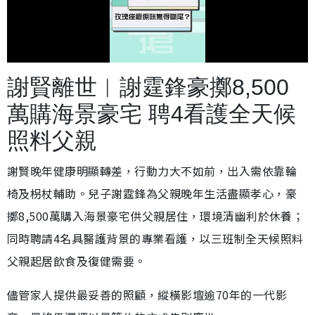
載
開
入
啟
完
音
畢
效
謝賢離世︱謝霆鋒豪擲8,500
:
2
4
.
萬購海景豪宅 聘4看護全天候
9
7
%
照料父親
謝賢晚年健康明顯轉差，行動力大不如前，出入需依靠輪
椅及枴杖輔助。兒子謝霆鋒為父親晚年生活盡顯孝心，豪
擲8,500萬購入海景豪宅供父親居住，環境清幽利於休養；
同時聘請4名具醫護背景的專業看護，以三班制全天候照料
父親起居飲食及復健需要。
儘管家人提供最妥善的照顧，縱橫影壇逾70年的一代影