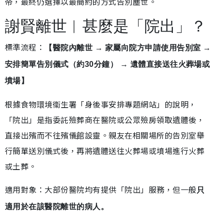
帝，最終仍選擇以最簡約的方式告別塵世。
謝賢離世︱甚麼是「院出」？
標準流程：
【醫院內離世 → 家屬向院方申請使用告別室 →
安排簡單告別儀式（約30分鐘） → 遺體直接送往火葬場或
墳場】
根據食物環境衞生署「身後事安排專題網站」的說明，
「院出」是指委託殮葬商在醫院或公眾殮房領取遺體後，
直接出殯而不往殯儀館設靈。親友在相關場所的告別室舉
行簡單送別儀式後，再將遺體送往火葬場或墳場進行火葬
或土葬。
適用對象：大部份醫院均有提供「院出」服務，但一般
只
適用於在該醫院離世的病人。