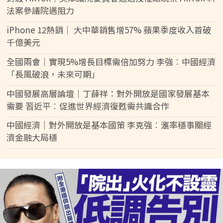
法案參議院遇阻力
iPhone 12熱銷｜ 大中華銷售增57% 蘋果季度收入首破
千億美元
全國兩會｜實現5%增長目標需倍加努力 李強︰中國經濟
「長風破浪，未來可期」
中國發展高層論壇｜丁薛祥：對外開放是國家發展基本
需要 習近平︰促進世界經濟復甦需共識合作
中國經濟｜對外開放是基本國策 李克強︰滙率穩事關經
濟金融大局穩