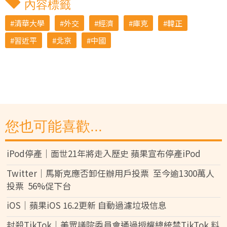
內容標籤
清華大學
外交
經濟
庫克
韓正
習近平
北京
中國
您也可能喜歡...
iPod停產｜面世21年將走入歷史 蘋果宣布停產iPod
Twitter｜馬斯克應否卸任辦用戶投票 至今逾1300萬人
投票 56%促下台
iOS｜蘋果iOS 16.2更新 自動過濾垃圾信息
封殺TikTok｜美眾議院委員會通過授權總統禁TikTok 料