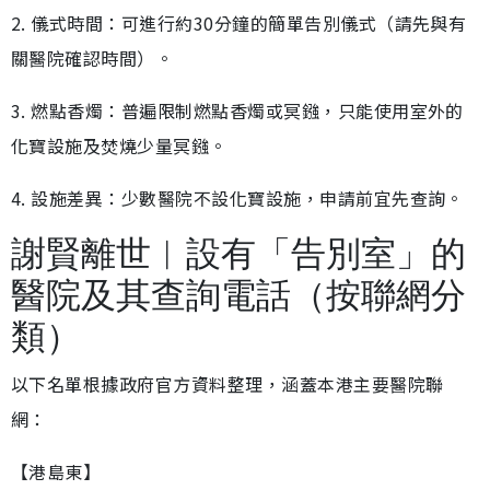
2. 儀式時間：可進行約30分鐘的簡單告別儀式（請先與有
關醫院確認時間）。
3. 燃點香燭：普遍限制燃點香燭或冥鏹，只能使用室外的
化寶設施及焚燒少量冥鏹。
4. 設施差異：少數醫院不設化寶設施，申請前宜先查詢。
謝賢離世︱設有「告別室」的
醫院及其查詢電話（按聯網分
類）
以下名單根據政府官方資料整理，涵蓋本港主要醫院聯
網：
【港島東】