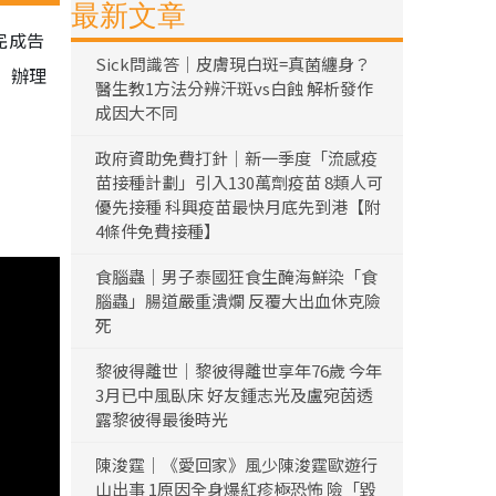
最新文章
完成告
Sick問識答｜皮膚現白斑=真菌纏身？
」辦理
醫生教1方法分辨汗斑vs白蝕 解析發作
成因大不同
政府資助免費打針｜新一季度「流感疫
苗接種計劃」引入130萬劑疫苗 8類人可
優先接種 科興疫苗最快月底先到港【附
4條件免費接種】
食腦蟲｜男子泰國狂食生醃海鮮染「食
腦蟲」腸道嚴重潰爛 反覆大出血休克險
死
黎彼得離世｜黎彼得離世享年76歲 今年
3月已中風臥床 好友鍾志光及盧宛茵透
露黎彼得最後時光
陳浚霆｜《愛回家》風少陳浚霆歐遊行
山出事 1原因全身爆紅疹極恐怖 險「毀