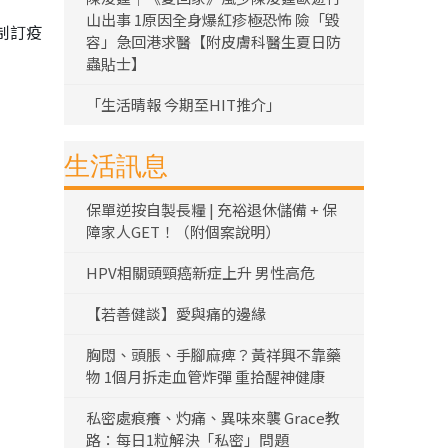
山出事 1原因全身爆紅疹極恐怖 險「毀
制訂疫
容」急回港求醫【附皮膚科醫生夏日防
蟲貼士】
「生活晴報 今期至HIT推介」
生活訊息
保單逆按自製長糧 | 充裕退休儲備 + 保
障家人GET！（附個案說明）
HPV相關頭頸癌新症上升 男性高危
【若善健談】愛與痛的邊緣
胸悶、頭脹、手腳麻痺？黃祥興不靠藥
物 1個月拆走血管炸彈 重拾醒神健康
私密處痕癢、灼痛、異味來襲 Grace教
路：每日1粒解決「私密」問題