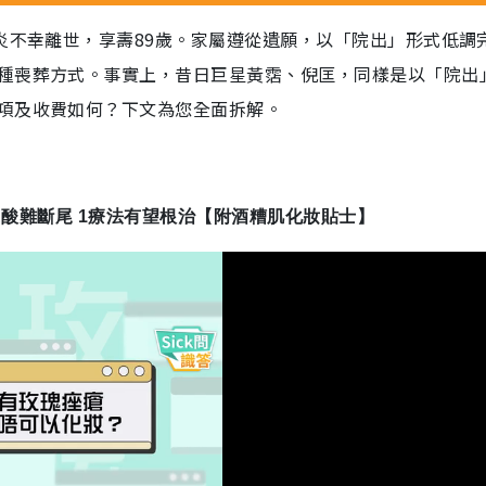
炎不幸離世，享壽89歲。家屬遵從遺願，以「院出」形式低調
種喪葬方式。事實上，昔日巨星黃霑、倪匡，同樣是以「院出
項及收費如何？下文為您全面拆解。
 A酸難斷尾 1療法有望根治【附酒糟肌化妝貼士】