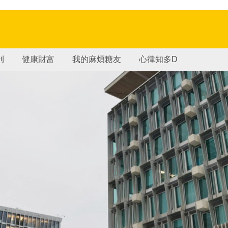
刊
健康財富
我的麻煩糖友
心律知多D