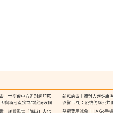
毒｜世衞促中方監測超額死
新冠病毒｜續對人類健康
 即與新冠直接或間接病歿個
影響 世衞︰疫情仍屬公共
事態
世︱謝賢離世「院出」火化
醫療費用減免︱HA Go手機