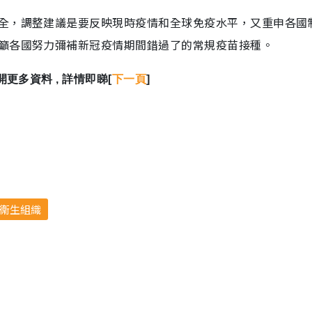
全，調整建議是要反映現時疫情和全球免疫水平，又重申各國
籲各國努力彌補新冠疫情期間錯過了的常規疫苗接種。
更多資料 , 詳情即睇[
下一頁
]
衞生組織