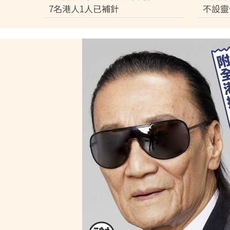
7名港人1人已補針
不設靈
鐘即出
院出服