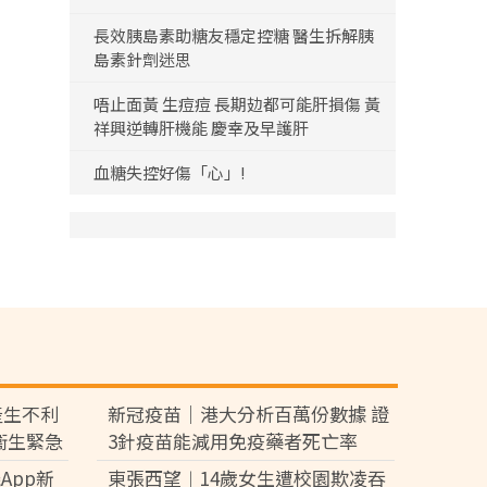
長效胰島素助糖友穩定控糖 醫生拆解胰
島素針劑迷思
唔止面黃 生痘痘 長期攰都可能肝損傷 黃
祥興逆轉肝機能 慶幸及早護肝
血糖失控好傷「心」!
產生不利
新冠疫苗｜港大分析百萬份數據 證
衞生緊急
3針疫苗能減用免疫藥者死亡率
App新
東張西望︱14歲女生遭校園欺凌吞