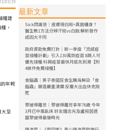
3/03/29
最新文章
接種建
Sick問識答｜皮膚現白斑=真菌纏身？
接種，
醫生教1方法分辨汗斑vs白蝕 解析發作
成因大不同
政府資助免費打針｜新一季度「流感疫
苗接種計劃」引入130萬劑疫苗 8類人可
優先接種 科興疫苗最快月底先到港【附
4條件免費接種】
食腦蟲｜男子泰國狂食生醃海鮮染「食
病的年輕
腦蟲」腸道嚴重潰爛 反覆大出血休克險
死
黎彼得離世｜黎彼得離世享年76歲 今年
月大至
3月已中風臥床 好友鍾志光及盧宛茵透
露黎彼得最後時光
陳浚霆｜《愛回家》風少陳浚霆歐遊行