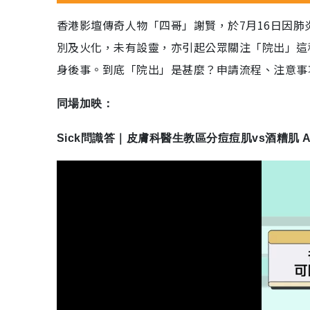
香港影壇傳奇人物「四哥」謝賢，於7月16日因肺
別及火化，未有設靈，亦引起公眾關注「院出」這
身後事。到底「院出」是甚麼？申請流程、注意事
同場加映：
Sick問識答｜皮膚科醫生教區分痘痘肌vs酒糟肌