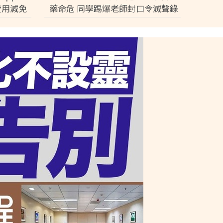
費用減免
藥命危 同學踢爆老師封口令滅聲錄
申請條
音逼和解：討論都冇用