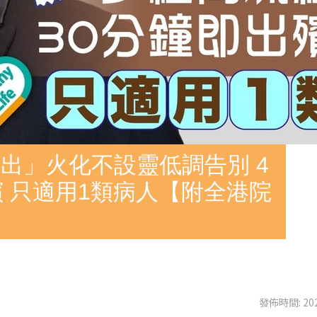
出」火化不設靈低調告別 4
殯 只適用1類病人【附全港院
發佈時間: 202