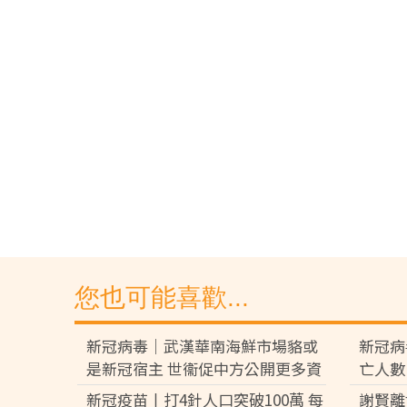
您也可能喜歡...
新冠病毒｜武漢華南海鮮市場貉或
新冠病
是新冠宿主 世衞促中方公開更多資
亡人數
料
案
新冠疫苗丨打4針人口突破100萬 每
謝賢離