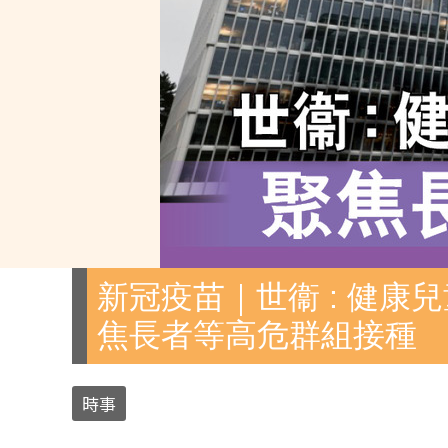
新冠疫苗｜世衞 : 健康
焦長者等高危群組接種
時事