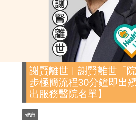
謝賢離世︱謝賢離世「院
步極簡流程30分鐘即出
出服務醫院名單】
健康