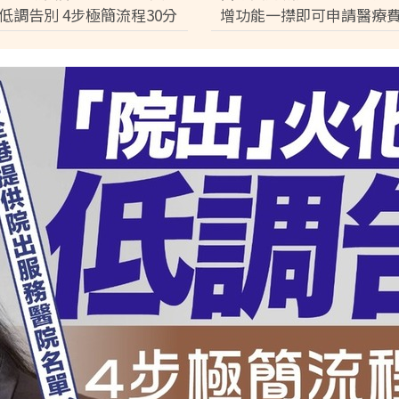
低調告別 4步極簡流程30分
增功能一㩒即可申請醫療
殯 只適用1類病人【附全港
3分鐘完成預約免排隊【附
務醫院名單】
件】