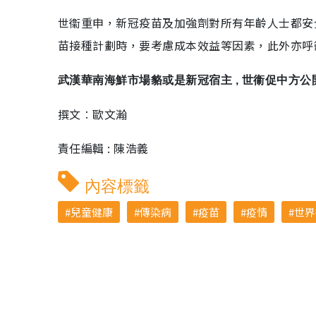
世衞重申，新冠疫苗及加強劑對所有年齡人士都安
苗接種計劃時，要考慮成本效益等因素，此外亦呼
武漢華南海鮮市場貉或是新冠宿主 , 世衞促中方公開
撰文︰歐文瀚
責任編輯 : 陳浩義
內容標籤
兒童健康
傳染病
疫苗
疫情
世界