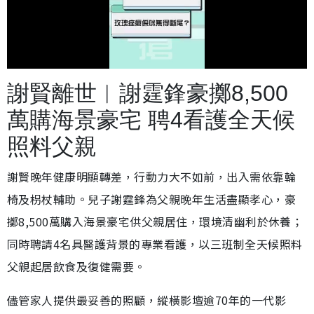
載
開
入
啟
完
音
畢
效
謝賢離世︱謝霆鋒豪擲8,500
:
2
4
.
萬購海景豪宅 聘4看護全天候
9
7
%
照料父親
謝賢晚年健康明顯轉差，行動力大不如前，出入需依靠輪
椅及枴杖輔助。兒子謝霆鋒為父親晚年生活盡顯孝心，豪
擲8,500萬購入海景豪宅供父親居住，環境清幽利於休養；
同時聘請4名具醫護背景的專業看護，以三班制全天候照料
父親起居飲食及復健需要。
儘管家人提供最妥善的照顧，縱橫影壇逾70年的一代影