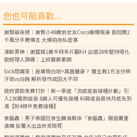
您也可能喜歡...
謝賢爺孫戀︱謝賢小49歲前女友Coco脹爆現身 首回應2
千萬分手費傳言 大爆拍拖私密事
凍齡男神｜謝霆鋒1歲半拜年片翻hit 出道28年堅持唔化
妝經理人頭痛：上綜藝都素顏
Sick問識答｜皮膚現白斑=真菌纏身？ 醫生教1方法分辨
汗斑vs白蝕 解析發作成因大不同
政府資助免費打針｜新一季度「流感疫苗接種計劃」引
入130萬劑疫苗 8類人可優先接種 科興疫苗最快月底先到
港【附4條件免費接種】
食腦蟲｜男子泰國狂食生醃海鮮染「食腦蟲」腸道嚴重
潰爛 反覆大出血休克險死