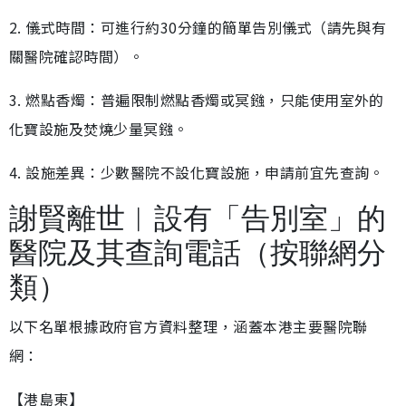
2. 儀式時間：可進行約30分鐘的簡單告別儀式（請先與有
關醫院確認時間）。
3. 燃點香燭：普遍限制燃點香燭或冥鏹，只能使用室外的
化寶設施及焚燒少量冥鏹。
4. 設施差異：少數醫院不設化寶設施，申請前宜先查詢。
謝賢離世︱設有「告別室」的
醫院及其查詢電話（按聯網分
類）
以下名單根據政府官方資料整理，涵蓋本港主要醫院聯
網：
【港島東】