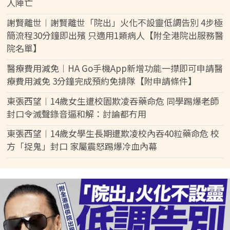
人陣亡
謝賢離世︱謝賢離世「院出」火化不設靈低調告別 4步極
簡流程30分鐘即出殯 只適用1類病人【附全港院出服務醫
院名單】
醫療費用減免︱HA Go手機App新增功能一㩒即可申請醫
療費用減免 3分鐘完成預約免排隊【附申請條件】
東張西望︱14歲女生遭校園欺凌吞藥命危 同學踢爆老師
封口令滅聲錄音逼和解：討論都冇用
東張西望︱14歲女學生長期遭欺凌校內吞40粒藥命危 校
方「捉鬼」封口 家屬震怒踢爆冷血內幕