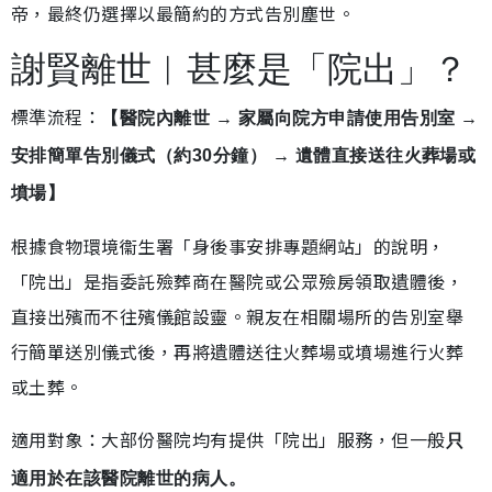
帝，最終仍選擇以最簡約的方式告別塵世。
謝賢離世︱甚麼是「院出」？
標準流程：
【醫院內離世 → 家屬向院方申請使用告別室 →
安排簡單告別儀式（約30分鐘） → 遺體直接送往火葬場或
墳場】
根據食物環境衞生署「身後事安排專題網站」的說明，
「院出」是指委託殮葬商在醫院或公眾殮房領取遺體後，
直接出殯而不往殯儀館設靈。親友在相關場所的告別室舉
行簡單送別儀式後，再將遺體送往火葬場或墳場進行火葬
或土葬。
適用對象：大部份醫院均有提供「院出」服務，但一般
只
適用於在該醫院離世的病人。