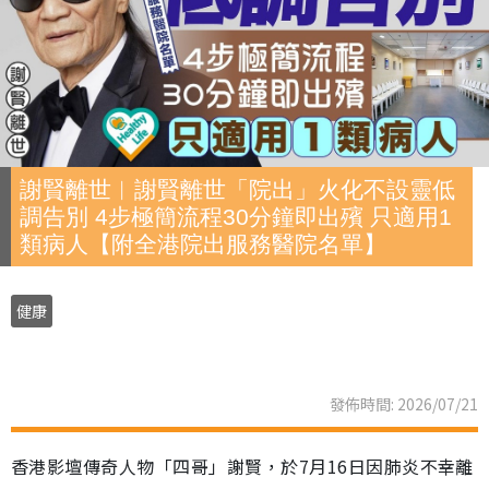
謝賢離世︱謝賢離世「院出」火化不設靈低
調告別 4步極簡流程30分鐘即出殯 只適用1
類病人【附全港院出服務醫院名單】
健康
發佈時間: 2026/07/21
香港影壇傳奇人物「四哥」謝賢，於7月16日因肺炎不幸離