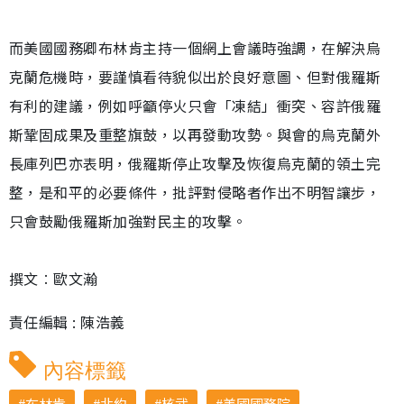
而美國國務卿布林肯主持一個網上會議時強調，在解決烏
克蘭危機時，要謹慎看待貌似出於良好意圖、但對俄羅斯
有利的建議，例如呼籲停火只會「凍結」衝突、容許俄羅
斯鞏固成果及重整旗鼓，以再發動攻勢。與會的烏克蘭外
長庫列巴亦表明，俄羅斯停止攻擊及恢復烏克蘭的領土完
整，是和平的必要條件，批評對侵略者作出不明智讓步，
只會鼓勵俄羅斯加強對民主的攻擊。
撰文︰歐文瀚
責任編輯 : 陳浩義
內容標籤
布林肯
北約
核武
美國國務院