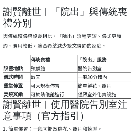
謝賢離世︱「院出」與傳統喪
禮分別
與傳統殯儀館設靈相比，「院出」流程更短、儀式更簡
約、費用較低，適合希望減少繁文縟節的家庭。
傳統喪禮
「院出」服務
殯儀館
醫院告別室
設靈地點
數天
一般30分鐘內
儀式時間
可大規模佈置
簡單鮮花、照片
靈堂佈置
可於殯儀館進行
僅限室外化寶設施
焚燒冥鏹
謝賢離世︱使用醫院告別室注
意事項（官方指引）
1. 簡單佈置：一般可擺放鮮花、照片和輓聯。