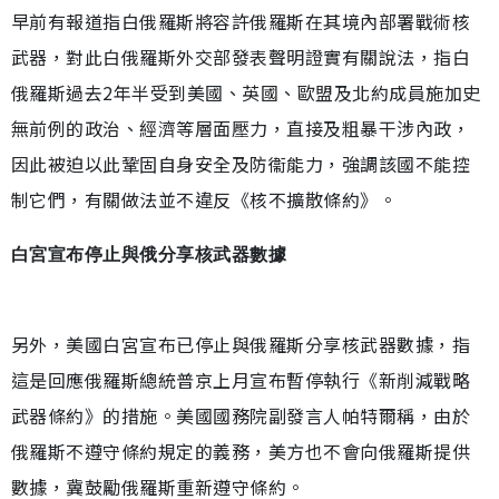
早前有報道指白俄羅斯將容許俄羅斯在其境內部署戰術核
武器，對此白俄羅斯外交部發表聲明證實有關說法，指白
俄羅斯過去2年半受到美國、英國、歐盟及北約成員施加史
無前例的政治、經濟等層面壓力，直接及粗暴干涉內政，
因此被迫以此鞏固自身安全及防衞能力，強調該國不能控
制它們，有關做法並不違反《核不擴散條約》。
白宮宣布停止與俄分享核武器數據
另外，美國白宮宣布已停止與俄羅斯分享核武器數據，指
這是回應俄羅斯總統普京上月宣布暫停執行《新削減戰略
武器條約》的措施。美國國務院副發言人帕特爾稱，由於
俄羅斯不遵守條約規定的義務，美方也不會向俄羅斯提供
數據，冀鼓勵俄羅斯重新遵守條約。