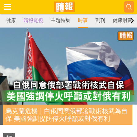
健康
晴報電視
主題特集
時事
副刊
健康財富
烏克蘭危機｜白俄同意俄部署戰術核武為自
保 美國強調提防停火呼籲或對俄有利