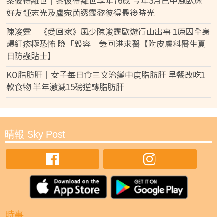
黎彼得離世｜黎彼得離世享年76歲 今年3月已中風臥床
好友鍾志光及盧宛茵透露黎彼得最後時光
陳浚霆｜《愛回家》風少陳浚霆歐遊行山出事 1原因全身
爆紅疹極恐怖 險「毀容」急回港求醫【附皮膚科醫生夏
日防蟲貼士】
KO脂肪肝｜女子每日食三文治變中度脂肪肝 早餐改吃1
款食物 半年激減15磅逆轉脂肪肝
晴報 Sky Post
時事