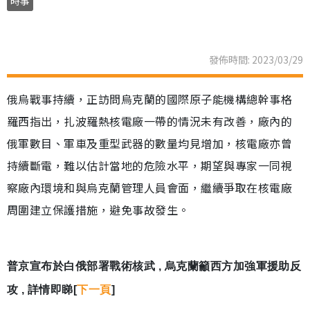
時事
發佈時間: 2023/03/29
俄烏戰事持續，正訪問烏克蘭的國際原子能機構總幹事格
羅西指出，扎波羅熱核電廠一帶的情況未有改善，廠內的
俄軍數目、軍車及重型武器的數量均見增加，核電廠亦曾
持續斷電，難以估計當地的危險水平，期望與專家一同視
察廠內環境和與烏克蘭管理人員會面，繼續爭取在核電廠
周圍建立保護措施，避免事故發生。
普京宣布於白俄部署戰術核武 , 烏克蘭籲西方加強軍援助反
攻 , 詳情即睇[
下一頁
]