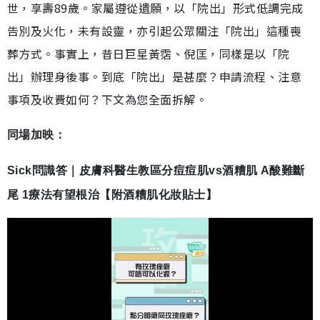
世，享壽89歲。家屬遵從遺願，以「院出」形式低調完成
告別及火化，未有設靈，亦引起公眾關注「院出」這種喪
葬方式。事實上，昔日巨星黃霑、倪匡，同樣是以「院
出」辦理身後事。到底「院出」是甚麼？申請流程、注意
事項及收費如何？下文為您全面拆解。
同場加映：
Sick問識答｜皮膚科醫生教區分痘痘肌vs酒糟肌 A酸難斷
尾 1療法有望根治【附酒糟肌化妝貼士】