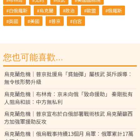
白俄羅斯
烏克蘭
政治
歐盟
俄羅斯
英國
美國
普京
白宮
您也可能喜歡...
烏克蘭危機｜普京批援烏「貧鈾彈」屬核武 英斥誤導︰
無令核形勢升級
烏克蘭危機｜布林肯︰京未向俄「致命援助」 秦剛批有
人阻烏和談︰中方無私利
烏克蘭危機｜普京宣布於白俄部署戰術核武 烏克蘭籲西
方加強軍援助反攻
烏克蘭危機｜俄烏戰事持續13個月 烏軍︰俄軍累計17萬