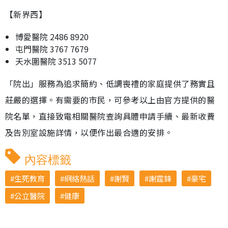
【新界西】
博愛醫院 2486 8920
屯門醫院 3767 7679
天水圍醫院 3513 5077
「院出」服務為追求簡約、低調喪禮的家庭提供了務實且
莊嚴的選擇。有需要的市民，可參考以上由官方提供的醫
院名單，直接致電相關醫院查詢具體申請手續、最新收費
及告別室設施詳情，以便作出最合適的安排。
內容標籤
生死教育
網絡熱話
謝賢
謝霆鋒
豪宅
公立醫院
健康