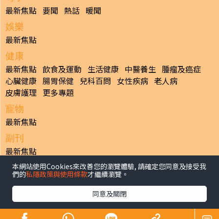
最新焦點
要聞
熱話
暖聞
娛樂
最新焦點
健康
最新焦點
飲食及運動
生活健康
中醫養生
腫瘤及癌症
心臟健康
腸胃保健
兒科百問
女性疾病
老人病
皮膚護理
更多專題
寵物
最新焦點
副刊
最新焦點
本網站使用Cookies來改善您的瀏覽體驗, 請確定您同意及接受我
日報
們的
私隱政策與使用條款
才繼續瀏覽。
揭頁版
港聞
財經/地產
中國/國際
娛樂
Healthy Life
生活副刊
親子/教育
體育
專題/人物
昔日晴報
同意及關閉
香港經濟日報版權所有©2026