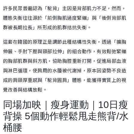
許多民眾普遍認為「駝背」主因是背部肌力不足，然而，
體態失衡往往源於「前側胸肌過度緊繃」與「後側背部肌
群被長期拉長」所形成的肌群拮抗失衡。
這套在韓國的原理正是調節此種結構性失衡，透過「擴胸
伸展、手肘下壓與頸部拉伸」的組合動作，有效鬆弛緊繃
的胸部肌群與斜方肌，協助胸腔重新打開，促進局部血液
與淋巴循環，使肩周的水腫被代謝掉，原本因姿勢不良造
成的肩頸厚重感與「駝背圓肩」體態，能獲得實質上的視
覺改善與結構放鬆。
同場加映｜瘦身運動｜10日瘦
背操 5個動作輕鬆甩走熊背/水
桶腰