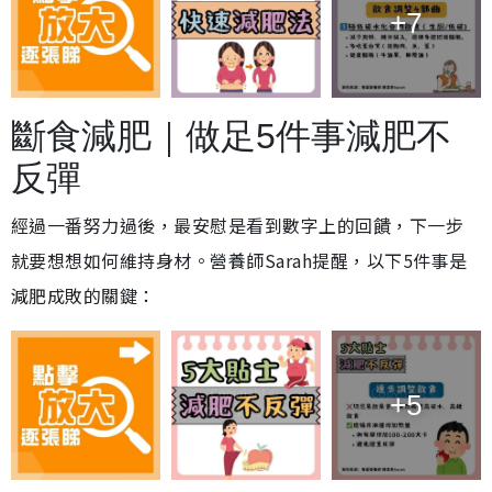
+7
斷食減肥｜做足5件事減肥不
反彈
經過一番努力過後，最安慰是看到數字上的回饋，下一步
就要想想如何維持身材。營養師Sarah提醒，以下5件事是
減肥成敗的關鍵：
+5