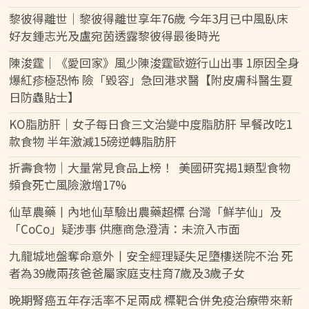
黎彼得離世｜黎彼得離世享年76歲 今年3月已中風臥床
好友鍾志光及盧宛茵透露黎彼得最後時光
陳浚霆｜《愛回家》風少陳浚霆歐遊行山出事 1原因全身
爆紅疹極恐怖 險「毀容」急回港求醫【附皮膚科醫生夏
日防蟲貼士】
KO脂肪肝｜女子每日食三文治變中度脂肪肝 早餐改吃1
款食物 半年激減15磅逆轉脂肪肝
折壽食物｜大量常見食品上榜！ 美國研究揭1類型食物
頻食死亡風險激增17%
仙草農藥丨內地仙草驗出農藥超標 台灣「鮮芋仙」及
「CoCo」疑涉事 供應商急澄清：未流入市面
九龍城地盤奪命意外丨安全經理疑失足墮樓送院不治 死
者為39歲兩孩爸爸屬家庭支柱育7歲及3歲子女
晚期腎癌五年存活率不足兩成 標靶合併免疫治療帶來新