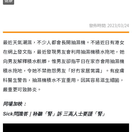
健康
發佈時間: 2023/03/24
最近天氣潮濕，不少人都會長開抽濕機。不過近日有港女
在網上發文指，最近發現男友會利用抽濕機積水拖地，她
向男友解釋積水骯髒，惟男友卻指平日在家亦會用抽濕機
積水拖地，令她不禁抱怨男友「好冇家居常識」。有皮膚
科醫生警告，抽濕機積水不宜重用，因其容易滋生細菌，
嚴重更可致肺炎。
同場加映：
Sick問識答｜聆聽「腎」訴 三高人士要謹「腎」