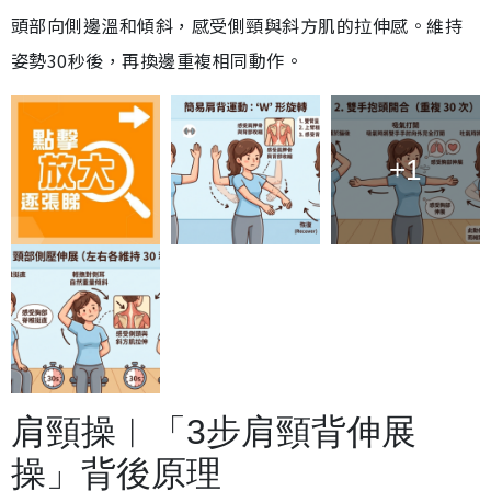
頭部向側邊溫和傾斜，感受側頸與斜方肌的拉伸感。維持
姿勢30秒後，再換邊重複相同動作。
+1
肩頸操︱「3步肩頸背伸展
操」背後原理