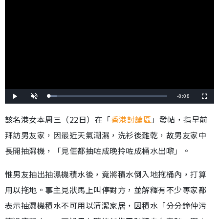
剩
-
8:08
載
播
開
全
入
放
啟
螢
完
音
幕
餘
畢
效
該名港女本周三（22日）在「
香港討論區
」發帖，指早前
:
6
時
.
拜訪男友家，因最近天氣潮濕，洗衫後難乾，故男友家中
6
4
間
%
長開抽濕機，「見佢都抽咗成晚拎咗成桶水出嚟」。
惟男友抽出抽濕機積水後，竟將積水倒入地拖桶內，打算
用以拖地。事主見狀馬上叫停對方，並解釋有不少專家都
表示抽濕機積水不可用以清潔家居，因積水「分分鐘仲污