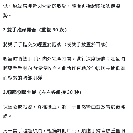
低，感受肩胛骨與背部的收縮，隨後再抬起恢復初始姿
勢。
2.雙手抱頭開合（重複 30 次）
將雙手手指交叉輕置於腦後（或雙手放置於耳後）。
吸氣時將雙手手肘向外完全打開，進行深度擴胸；吐氣時
將雙手手肘向內慢慢收合。此動作有助於伸展因長期低頭
而縮緊的胸部肌群。
3.頸部側壓伸展（左右各維持 30 秒）
採坐姿或站姿，脊椎挺直，將一手自然彎曲並放置於後腰
處。
另一隻手越過頭頂，輕撫對側耳朵，順應手臂自然重量將