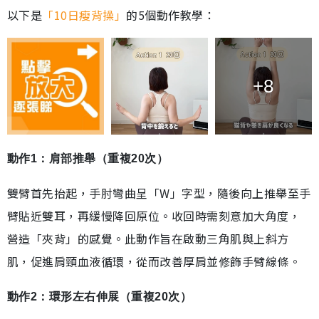
以下是
「10日瘦背操」
的5個動作教學：
+8
動作1：肩部推舉（重複20次）
雙臂首先抬起，手肘彎曲呈「W」字型，隨後向上推舉至手
臂貼近雙耳，再緩慢降回原位。收回時需刻意加大角度，
營造「夾背」的感覺。此動作旨在啟動三角肌與上斜方
肌，促進肩頸血液循環，從而改善厚肩並修飾手臂線條。
動作2：環形左右伸展（重複20次）