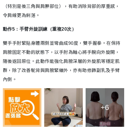
（特別是後三角與肩胛部位），有助消除背部的厚重感，
令肩線更為俐落。
動作5：手臂外旋訓練（重複20次）
雙手手肘緊貼身體兩側並彎曲成90度，雙手握拳。在保持
肩膀固定不動的狀態下，以手肘為軸心將手腕向外旋開，
隨後返回原位。此動作能強化肩膀深層的外旋肌等穩定肌
群，除了改善駝背與肩膀緊繃外，亦有助修飾副乳及手臂
內側。
+6