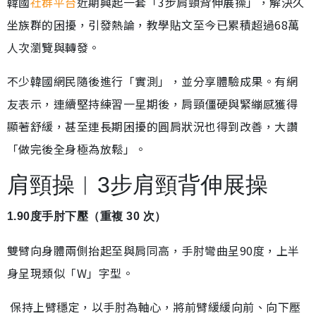
韓國
社群平台
近期興起一套「3步肩頸背伸展操」，解決久
坐族群的困擾，引發熱論，教學貼文至今已累積超過68萬
人次瀏覽與轉發。
不少韓國網民隨後進行「實測」，並分享體驗成果。有網
友表示，連續堅持練習一星期後，肩頸僵硬與緊繃感獲得
顯著舒緩，甚至連長期困擾的圓肩狀況也得到改善，大讚
「做完後全身極為放鬆」。
肩頸操︱3步肩頸背伸展操
1.90度手肘下壓（重複 30 次）
雙臂向身體兩側抬起至與肩同高，手肘彎曲呈90度，上半
身呈現類似「W」字型。
保持上臂穩定，以手肘為軸心，將前臂緩緩向前、向下壓