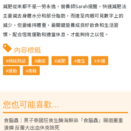
減肥從來都不是一勞永逸，營養師Sarah提醒，快速減肥法
主要減去身體水分和部分脂肪，而達至肉眼可見數字上的
減少，但要維持體重，最關鍵是養成良好飲食和生活習
慣，配合恆常運動和適當休息，才能夠持之以恆。
內容標籤
網絡熱話
痛症
減肥
養生
水腫
運動
南韓
您也可能喜歡...
食腦蟲｜男子泰國狂食生醃海鮮染「食腦蟲」腸道嚴重
潰爛 反覆大出血休克險死