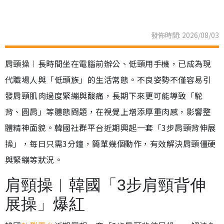
發佈時間: 2026/08/03
肩頸操︱長時間坐在電腦前辦公、低頸用手機，已成為現
代職場人與「低頭族」的生活常態。不良姿勢不僅容易引
發肩頸肌肉過度緊繃與酸痛，長期下來更可能導致「駝
背、圓肩」等體態問題，在視覺上增添厚重肉感，影響整
體精神面貌。韓國社群平台近期興起一套「3步肩頸背伸展
操」，每日只需3分鐘，簡單幾個動作，有效解決肩頸僵硬
與緊繃等狀況。
肩頸操︱韓國「3步肩頸背伸
展操」爆紅