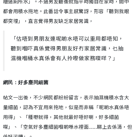
糟過廁所水」。不過男友聽後就指平時獨自在家時，間中
都會用積水拖地。此番話令事主感驚訝，形容「聽到我眼
都突埋」，直言覺得男友缺乏家居常識，
「估唔到男朋友連呢啲水唔可以重用都唔知，
聽到嗰吓真係覺得男朋友好冇家居常識，乜抽
濕機嗰桶水真係會有人拎嚟做家務㗎咩？」
網民：好多塵同細菌
帖文一出後，不少網民都紛紛留言，表示抽濕機積水含大
量細菌，認為不宜用來拖地，似是而非稱「呢啲水真係唔
用得」、「種嘢就得，其他就最好唔好喇，好多細菌
㗎」、「空氣好多塵細菌嗰啲喺水裡面......睇上去係清，但
係好污糟」。