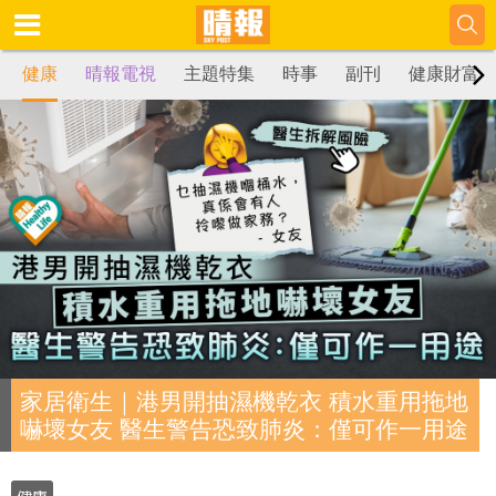
健康
晴報電視
主題特集
時事
副刊
健康財富
家居衛生｜港男開抽濕機乾衣 積水重用拖地
嚇壞女友 醫生警告恐致肺炎：僅可作一用途