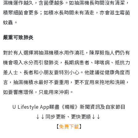
濕機運作越久，含菌便越多。如抽濕機長時間沒有清潔，
積聚細菌會更多；如積水長時間未有清走，亦會滋生霉菌
蚊蟲。
嚴重可致肺炎
對於有人選擇將抽濕機積水用作澆花，陳厚毅指人們仍有
機會吸入水分而引發肺炎，長期病患者、哮喘病、抵抗力
差人士、長者和小朋友要特別小心。他建議從健康角度而
言，抽濕機積水最好不要重用，更不宜用來拖地和洗碗，
如要響應環保，只能用來沖廁。
U Lifestyle App睇盡《晴報》新聞資訊及自家節目
↓↓同步更新、更快更順↓↓
【
免費下載
】