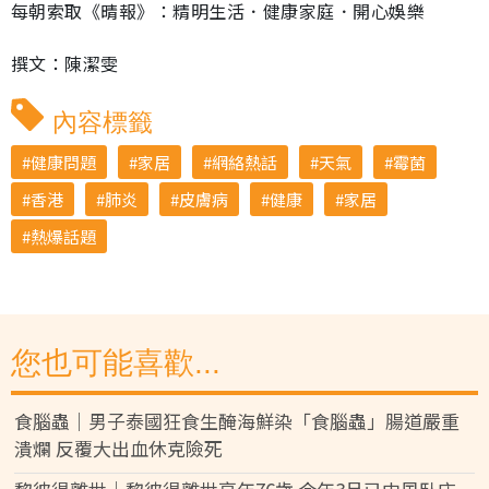
每朝索取《晴報》：精明生活．健康家庭．開心娛樂
撰文：陳潔雯
內容標籤
健康問題
家居
網絡熱話
天氣
霉菌
香港
肺炎
皮膚病
健康
家居
熱爆話題
您也可能喜歡...
食腦蟲｜男子泰國狂食生醃海鮮染「食腦蟲」腸道嚴重
潰爛 反覆大出血休克險死