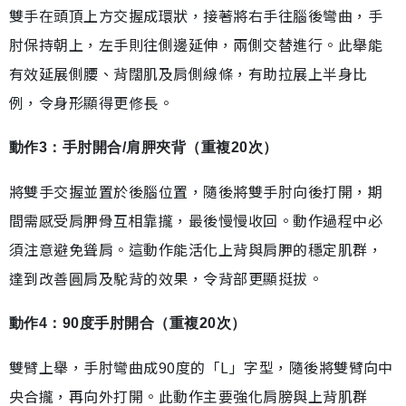
雙手在頭頂上方交握成環狀，接著將右手往腦後彎曲，手
肘保持朝上，左手則往側邊延伸，兩側交替進行。此舉能
有效延展側腰、背闊肌及肩側線條，有助拉展上半身比
例，令身形顯得更修長。
動作3：手肘開合/肩胛夾背（重複20次）
將雙手交握並置於後腦位置，隨後將雙手肘向後打開，期
間需感受肩胛骨互相靠攏，最後慢慢收回。動作過程中必
須注意避免聳肩。這動作能活化上背與肩胛的穩定肌群，
達到改善圓肩及駝背的效果，令背部更顯挺拔。
動作4：90度手肘開合（重複20次）
雙臂上舉，手肘彎曲成90度的「L」字型，隨後將雙臂向中
央合攏，再向外打開。此動作主要強化肩膀與上背肌群