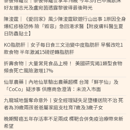
黎彼得離世｜黎彼得離世享年76歲 今年3月已中風臥床
好友鍾志光及盧宛茵透露黎彼得最後時光
陳浚霆｜《愛回家》風少陳浚霆歐遊行山出事 1原因全身
爆紅疹極恐怖 險「毀容」急回港求醫【附皮膚科醫生夏
日防蟲貼士】
KO脂肪肝｜女子每日食三文治變中度脂肪肝 早餐改吃1
款食物 半年激減15磅逆轉脂肪肝
折壽食物｜大量常見食品上榜！ 美國研究揭1類型食物
頻食死亡風險激增17%
仙草農藥丨內地仙草驗出農藥超標 台灣「鮮芋仙」及
「CoCo」疑涉事 供應商急澄清：未流入市面
九龍城地盤奪命意外丨安全經理疑失足墮樓送院不治 死
者為39歲兩孩爸爸屬家庭支柱育7歲及3歲子女
晚期腎癌五年存活率不足兩成 標靶合併免疫治療帶來新
希望