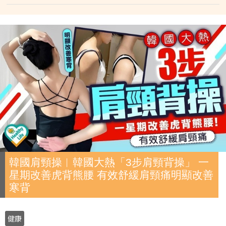
韓國肩頸操︱韓國大熱「3步肩頸背操」 一
星期改善虎背熊腰 有效舒緩肩頸痛明顯改善
寒背
健康