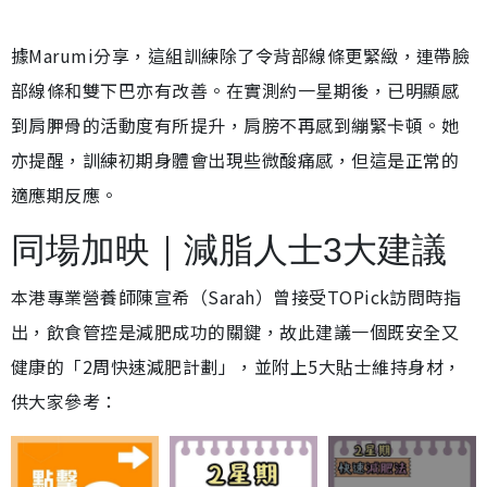
據Marumi分享，這組訓練除了令背部線條更緊緻，連帶臉
部線條和雙下巴亦有改善。在實測約一星期後，已明顯感
到肩胛骨的活動度有所提升，肩膀不再感到繃緊卡頓。她
亦提醒，訓練初期身體會出現些微酸痛感，但這是正常的
適應期反應。
同場加映｜減脂人士3大建議
本港專業營養師陳宣希（Sarah）曾接受TOPick訪問時指
出，飲食管控是減肥成功的關鍵，故此建議一個既安全又
健康的「2周快速減肥計劃」，並附上5大貼士維持身材，
供大家參考：