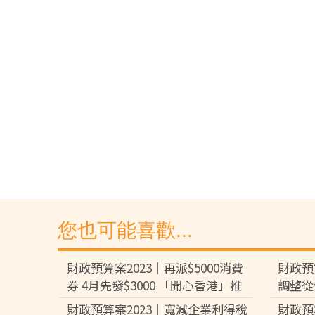
您也可能喜歡...
財政預算案2023｜再派$5000消費
財政預
券 4月先發$3000 「開心香港」推
調整從
美食市集海陸嘉年華同歡
3.7
財政預算案2023｜寬減企業利得稅
財政預