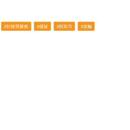
財政預算案
運輸
財政司
渡輪