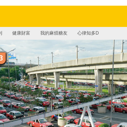
刊
健康財富
我的麻煩糖友
心律知多D