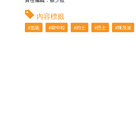
責任編輯：蔡少紋
內容標籤
氫能
碳中和
的士
巴士
陳茂波