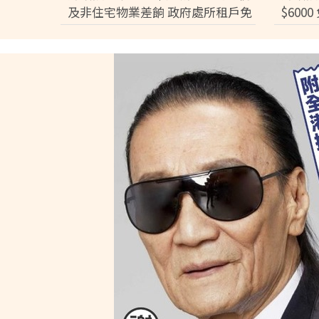
及非住宅物業差餉 政府處所租戶免
$600
租一半
「半糧