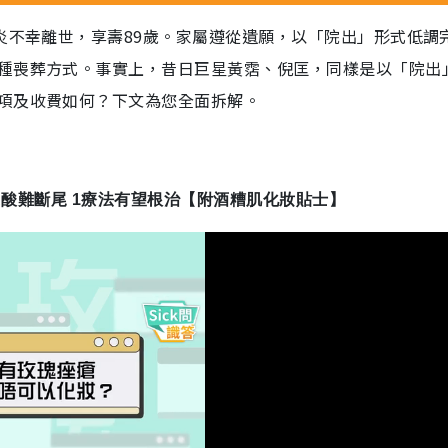
炎不幸離世，享壽89歲。家屬遵從遺願，以「院出」形式低調
種喪葬方式。事實上，昔日巨星黃霑、倪匡，同樣是以「院出
項及收費如何？下文為您全面拆解。
 A酸難斷尾 1療法有望根治【附酒糟肌化妝貼士】