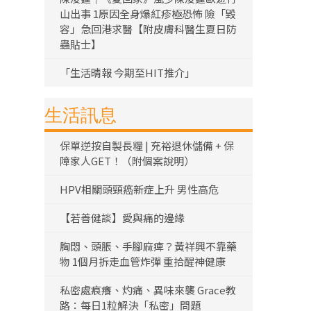
山出事 1原因全身爆紅疹極恐怖 險「毀
容」急回港求醫【附皮膚科醫生夏日防
蟲貼士】
「生活晴報 今期至HIT推介」
生活訊息
保單逆按自製長糧 | 充裕退休儲備 + 保
障家人GET！（附個案說明）
HPV相關頭頸癌新症上升 男性高危
【若善健談】愛與痛的邊緣
胸悶、頭脹、手腳麻痺？黃祥興不靠藥
物 1個月拆走血管炸彈 重拾醒神健康
私密處痕癢、灼痛、異味來襲 Grace教
路：每日1粒解決「私密」問題