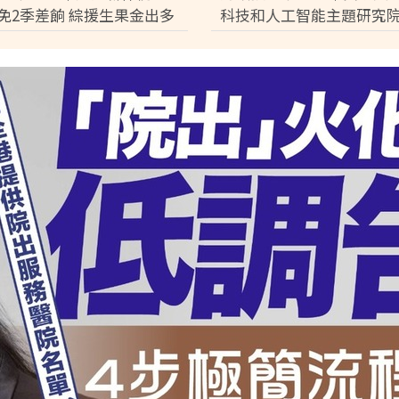
0 免2季差餉 綜援生果金出多
科技和人工智能主題研究院
」
電子研發院