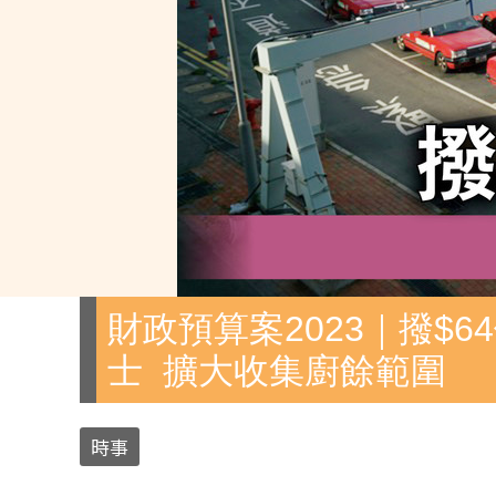
財政預算案2023｜撥$
士 擴大收集廚餘範圍
時事