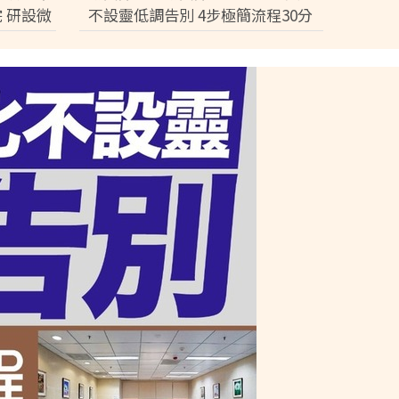
 研設微
不設靈低調告別 4步極簡流程30分
鐘即出殯 只適用1類病人【附全港
院出服務醫院名單】