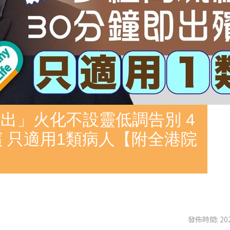
出」火化不設靈低調告別 4
殯 只適用1類病人【附全港院
發佈時間: 202