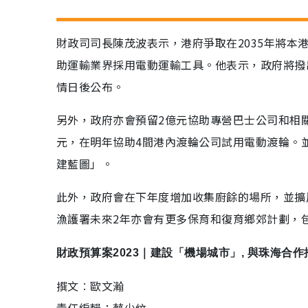
財政司司長陳茂波表示，港府爭取在2035年將本港
助運輸業界採用電動運輸工具。他表示，政府將撥
情日後公布。
另外，政府亦會預留2億元協助專營巴士公司和相關
元，在明年協助4間港內渡輪公司試用電動渡輪。
建藍圖」。
此外，政府會在下年度增加收集廚餘的場所，並擴展
漁護署未來2年亦會有更多保育和復育鄉郊計劃，
財政預算案2023｜建設「機場城市」, 與珠海合作
撰文︰歐文瀚