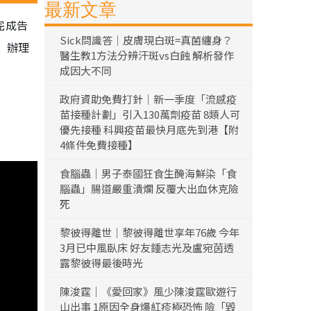
最新文章
完成告
Sick問識答｜皮膚現白斑=真菌纏身？
」辦理
醫生教1方法分辨汗斑vs白蝕 解析發作
成因大不同
政府資助免費打針｜新一季度「流感疫
苗接種計劃」引入130萬劑疫苗 8類人可
優先接種 科興疫苗最快月底先到港【附
4條件免費接種】
食腦蟲｜男子泰國狂食生醃海鮮染「食
腦蟲」腸道嚴重潰爛 反覆大出血休克險
死
黎彼得離世｜黎彼得離世享年76歲 今年
3月已中風臥床 好友鍾志光及盧宛茵透
露黎彼得最後時光
陳浚霆｜《愛回家》風少陳浚霆歐遊行
山出事 1原因全身爆紅疹極恐怖 險「毀