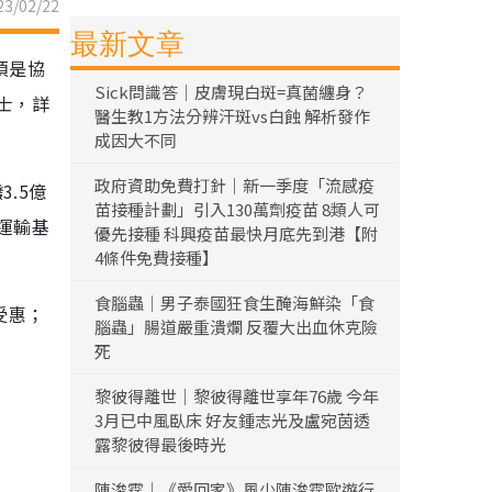
3/02/22
最新文章
項是協
Sick問識答｜皮膚現白斑=真菌纏身？
士，詳
醫生教1方法分辨汗斑vs白蝕 解析發作
成因大不同
政府資助免費打針｜新一季度「流感疫
.5億
苗接種計劃」引入130萬劑疫苗 8類人可
運輸基
優先接種 科興疫苗最快月底先到港【附
4條件免費接種】
食腦蟲｜男子泰國狂食生醃海鮮染「食
受惠；
腦蟲」腸道嚴重潰爛 反覆大出血休克險
死
黎彼得離世｜黎彼得離世享年76歲 今年
3月已中風臥床 好友鍾志光及盧宛茵透
露黎彼得最後時光
陳浚霆｜《愛回家》風少陳浚霆歐遊行