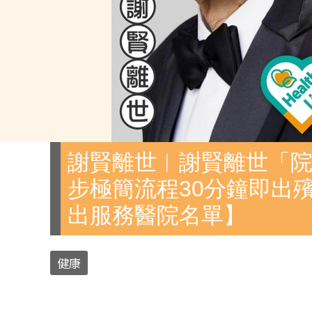
謝賢離世︱謝賢離世「院
步極簡流程30分鐘即出
出服務醫院名單】
健康