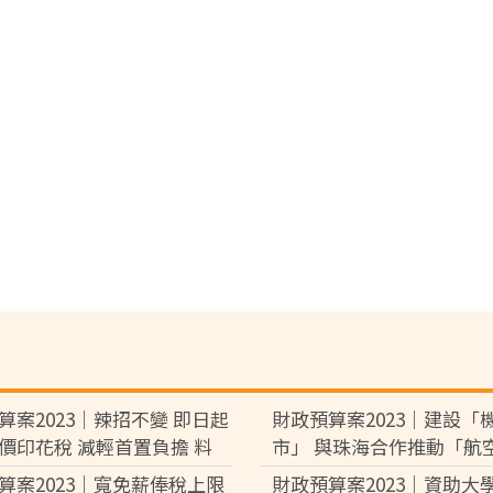
算案2023｜辣招不變 即日起
財政預算案2023｜建設「
價印花稅 減輕首置負擔 料
市」 與珠海合作推動「航
萬買家受惠
園」
算案2023｜寬免薪俸稅上限
財政預算案2023｜資助大