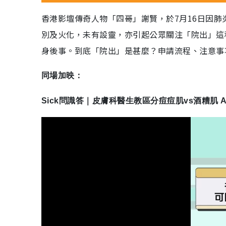
香港影壇傳奇人物「四哥」謝賢，於7月16日因肺
別及火化，未有設靈，亦引起公眾關注「院出」這
身後事。到底「院出」是甚麼？申請流程、注意事
同場加映：
Sick問識答｜皮膚科醫生教區分痘痘肌vs酒糟肌