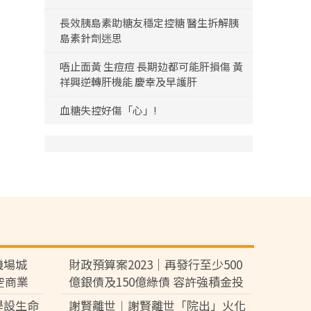
長效胰島素助糖友穩定控糖 醫生拆解胰
島素針劑迷思
唔止面黃 生痘痘 長期攰都可能肝損傷 黃
祥興逆轉肝機能 慶幸及早護肝
血糖失控好傷「心」!
機場城
財政預算案2023｜再發行至少500
空商業
億銀債及150億綠債 容許強積金投
資
學設生命
謝賢離世︱謝賢離世「院出」火化