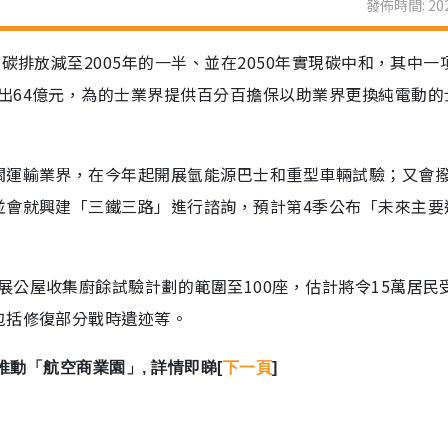
發佈時間: 202
碳排放減至2005年的一半、並在2050年實現碳中和，其中一
出64億元，為的士業界提供百分百擔保以助業界更換純電動的
運輸業界，在今年起開展氫能源巴士和重型車輛試驗；又會撥3
並會就興建「三鐵三路」進行諮詢，預計第4季公布「未來主要
公屋收集廚餘試驗計劃的範圍至100座，估計將令15萬居民
包括修復部分戰時遺迹等。
推動「航空商業園」, 詳情即睇[
下一頁
]