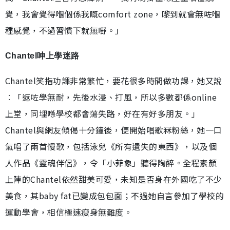
覺，我會覺得嗰個係我嘅comfort zone，嚟到就會無咗嗰
種感覺，不過習慣下就無嘢。」
Chantel呻上學迷路
Chantel笑指功課非常繁忙，要花很多時間做功課，她又說
︰「返咗學無耐，先後水浸、打風，所以多數都係online
上堂，同埋喺學校都會蕩失路，好在有好多朋友。」
Chantel與網友傾偈十分鐘後，便開始唱歌冧粉絲，她一口
氣唱了兩首慢歌，包括泳兒《所有遺失的東西》，以及個
人作品《靈魂伴侶》，令「小菲象」聽得陶醉。全程素顏
上陣的Chantel依然甜美可愛，未知是否身在外國吃了不少
美食，其baby fat已變成包包面；不過她自言參加了學校的
運動學會，相信極速瘦身無難度。