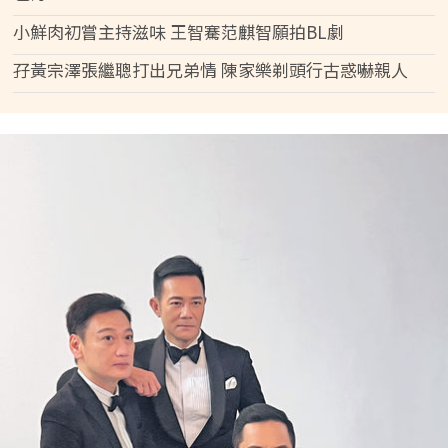
小鮮肉初嘗主持滋味 王智騫范麒智願拍BL劇
孖黃宗澤張繼聰打出兄弟情 陳家樂剃頭行古惑嚇親人