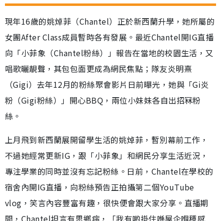
現年16歲的姚焯菲（Chantel）正於新西蘭升學，她所屬的
女團After Class成員暫時各有發展。最近Chantel開IG直播
向「小菲象（Chantel粉絲）」報告在當地的校園生活，又
唱歌曬靚聲，其包包面更成為網民焦點；隊友炎明熹
（Gigi）去年12月的粉絲聚會影片日前曝光，她與「Gi炎
粉（Gigi粉絲）」開心BBQ，兩位小妹妹各自出招冧粉
絲。
上月飛到新西蘭展開留學生活的姚焯菲，暫別幕前工作，
不過她經常更新IG，跟「小菲象」和網民分享生活近況，
專注學業的同時並沒有忘記粉絲。日前，Chantel在學校的
宿舍內開IG直播，向粉絲預告正拍攝第二個YouTube
vlog，笑言內容豐富有趣，很快便會跟大家分享。直播期
間，Chantel坦言有思鄉病，「我有啲掛住喺屋企嗰種感