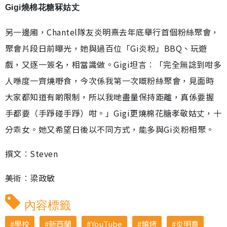
Gigi燒棉花糖冧姑丈
另一邊廂，Chantel隊友炎明熹去年底舉行首個粉絲聚會，
聚會片段日前曝光，她與過百位「Gi炎粉」BBQ、玩遊
戲，又逐一簽名，相當識做。Gigi坦言︰「完全無諗到咁多
人喺度一齊燒嘢食，今次係我第一次嘅粉絲聚會，見面時
大家都知道有啲限制，所以我哋盡量保持距離，真係要握
手都要（手踭碰手踭）咁。」Gigi更燒棉花糖孝敬姑丈，十
分乖女。她又希望日後以不同方式，能多與Gi炎粉相聚。
撰文︰Steven
美術︰梁政敏
內容標籤
學校
新西蘭
YouTube
燒烤
炎明熹