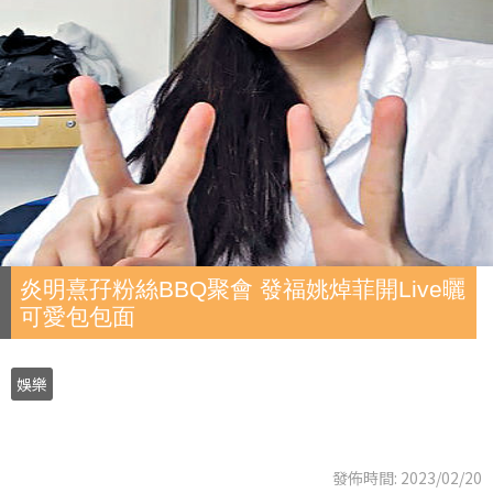
炎明熹孖粉絲BBQ聚會 發福姚焯菲開Live曬
可愛包包面
娛樂
發佈時間: 2023/02/20