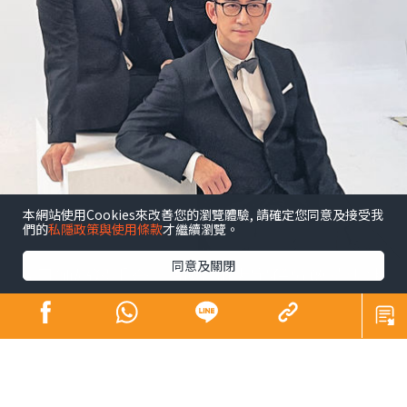
本網站使用Cookies來改善您的瀏覽體驗, 請確定您同意及接受我
們的
私隱政策與使用條款
才繼續瀏覽。
同意及關閉
昔日師奶殺手合體開騷 陶大宇孖吳啟華張兆
輝「倒轉地球」
娛樂