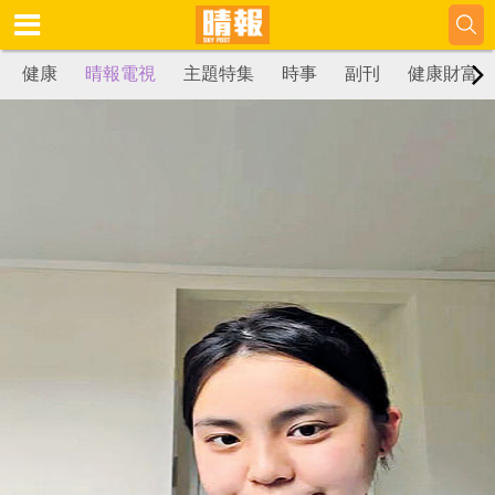
健康
晴報電視
主題特集
時事
副刊
健康財富