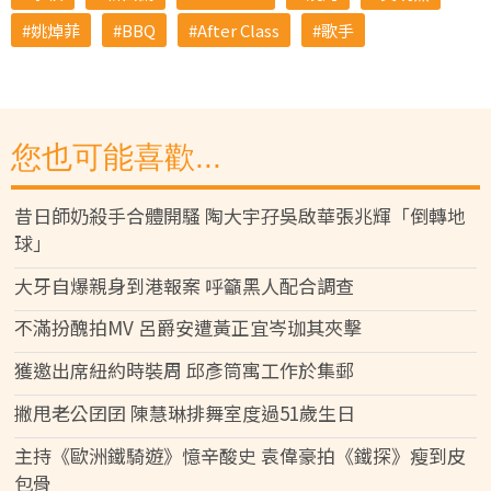
姚焯菲
BBQ
After Class
歌手
您也可能喜歡...
昔日師奶殺手合體開騷 陶大宇孖吳啟華張兆輝「倒轉地
球」
大牙自爆親身到港報案 呼籲黑人配合調查
不滿扮醜拍MV 呂爵安遭黃正宜岑珈其夾擊
獲邀出席紐約時裝周 邱彥筒寓工作於集郵
撇甩老公囝囝 陳慧琳排舞室度過51歲生日
主持《歐洲鐵騎遊》憶辛酸史 袁偉豪拍《鐵探》瘦到皮
包骨