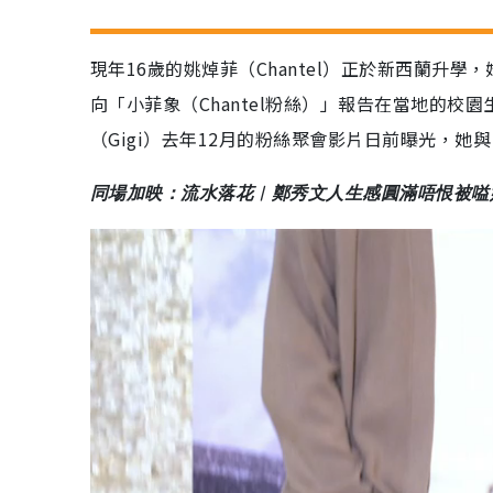
現年16歲的姚焯菲（Chantel）正於新西蘭升學，她所
向「小菲象（Chantel粉絲）」報告在當地的
（Gigi）去年12月的粉絲聚會影片日前曝光，她與
同場加映：流水落花︳鄭秀文人生感圓滿唔恨被嗌