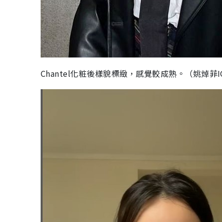
Chantel化粧後樣貌標緻，感覺較成熟。（姚焯菲I