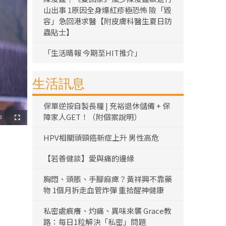
山出事 1原因全身爆紅疹極恐怖 險「毀
容」急回港求醫【附皮膚科醫生夏日防
蟲貼士】
「生活晴報 今期至HIT推介」
生活訊息
保單逆按自製長糧 | 充裕退休儲備 + 保
障家人GET！（附個案說明）
5
全
螢
幕
HPV相關頭頸癌新症上升 男性高危
【若善健談】愛與痛的邊緣
胸悶、頭脹、手腳麻痺？黃祥興不靠藥
物 1個月拆走血管炸彈 重拾醒神健康
私密處痕癢、灼痛、異味來襲 Grace教
路：每日1粒解決「私密」問題