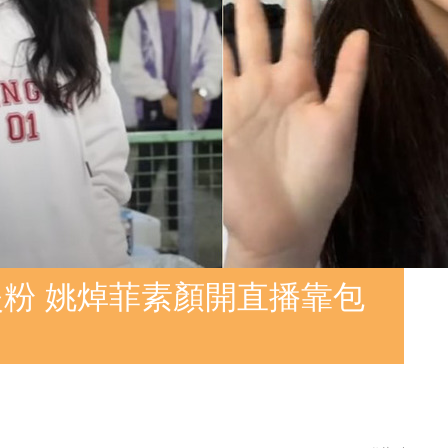
炎粉 姚焯菲素顏開直播靠包