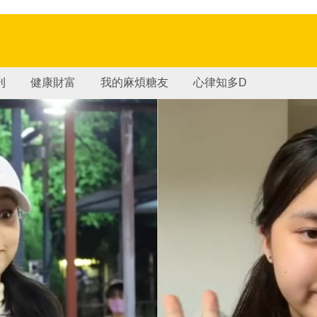
刊
健康財富
我的麻煩糖友
心律知多D