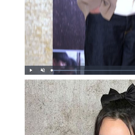
載
播
開
入
放
啟
完
音
畢
效
:
1
2
.
2
3
%