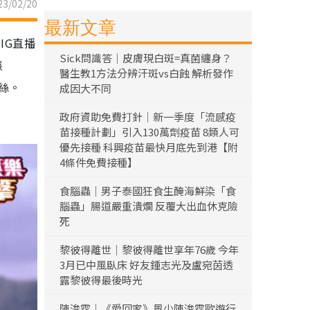
3/02/20
最新文章
IG直播
Sick問識答｜皮膚現白斑=真菌纏身？
熹
醫生教1方法分辨汗斑vs白蝕 解析發作
粉絲。
成因大不同
政府資助免費打針｜新一季度「流感疫
苗接種計劃」引入130萬劑疫苗 8類人可
優先接種 科興疫苗最快月底先到港【附
4條件免費接種】
食腦蟲｜男子泰國狂食生醃海鮮染「食
腦蟲」腸道嚴重潰爛 反覆大出血休克險
死
黎彼得離世｜黎彼得離世享年76歲 今年
3月已中風臥床 好友鍾志光及盧宛茵透
露黎彼得最後時光
陳浚霆｜《愛回家》風少陳浚霆歐遊行