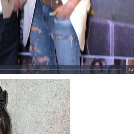
剩
-
4:2
餘
時
間