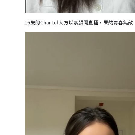
16歲的Chantel大方以素顏開直播，果然青春無