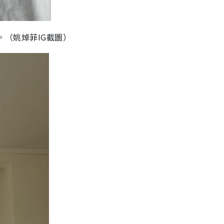
敵。（姚焯菲IG截圖）