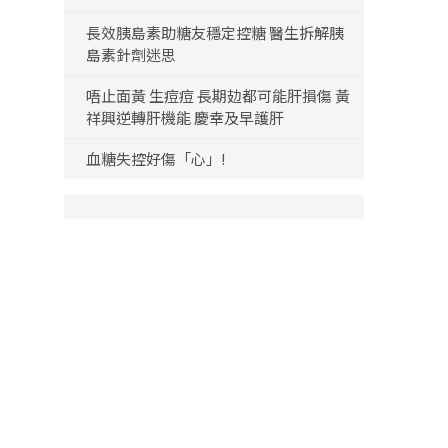
長效胰島素助糖友穩定控糖 醫生拆解胰
島素針劑迷思
唔止面黃 生痘痘 長期攰都可能肝損傷 黃
祥興逆轉肝機能 慶幸及早護肝
血糖失控好傷「心」!