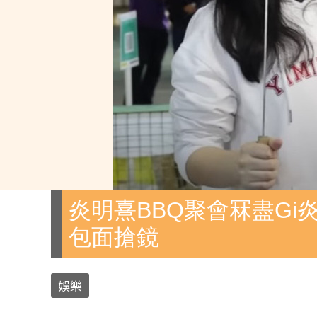
炎明熹BBQ聚會冧盡Gi
包面搶鏡
娛樂