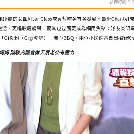
發佈時間: 202
屬的女團After Class成員暫時各有各發展。最近Chantel開
校園生活，更唱歌曬靚聲，而其包包面更成為網民焦點；隊友炎明
「Gi炎粉（Gigi粉絲）」開心BBQ，兩位小妹妹各自出招冧
媽媽 陸駿光體會做天后老公有壓力