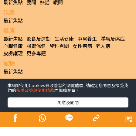
最新焦點
要聞
熱話
暖聞
娛樂
最新焦點
健康
最新焦點
飲食及運動
生活健康
中醫養生
腫瘤及癌症
心臟健康
腸胃保健
兒科百問
女性疾病
老人病
皮膚護理
更多專題
寵物
最新焦點
副刊
本網站使用Cookies來改善您的瀏覽體驗, 請確定您同意及接受我
最新焦點
們的
私隱政策與使用條款
才繼續瀏覽。
日報
同意及關閉
揭頁版
港聞
財經/地產
中國/國際
娛樂
Healthy Life
生活副刊
親子/教育
體育
專題/人物
昔日晴報
香港經濟日報版權所有©2026