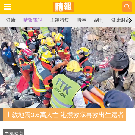
健康
晴報電視
主題特集
時事
副刊
健康財富
土敘地震3.6萬人亡 港搜救隊再救出生還者
中國/國際