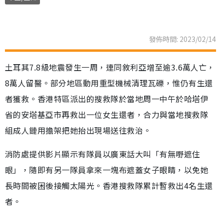
發佈時間: 2023/02/14
土耳其7.8級地震發生一周，連同敘利亞增至逾3.6萬人亡，
8萬人留醫。部分地區動用重型機械清理瓦礫，惟仍有生還
者獲救。香港特區派出的搜救隊於當地周一中午於哈塔伊
省的安塔基亞市再救出一位女生還者，合力與當地搜救隊
組成人鏈用擔架把她抬出現場送往救治。
消防處提供影片顯示有隊員以廣東話大叫「有無嘢遮住
眼」，隨即有另一隊員拿來一塊布遮蓋女子眼睛，以免她
長時間被困後接觸太陽光。香港搜救隊累計暫救出4名生還
者。