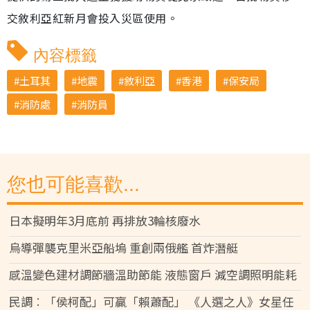
交敘利亞紅新月會投入災區使用。
內容標籤
土耳其
地震
敘利亞
香港
保安局
消防處
消防員
您也可能喜歡...
日本擬明年3月底前 再排放3輪核廢水
烏導彈襲克里米亞船塢 重創兩俄艦 首炸潛艇
感溫變色建材調節牆溫助節能 液態窗戶 減空調照明能耗
民調︰「侯柯配」可贏「賴蕭配」 《人選之人》女星任