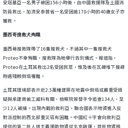
安塔基亞一名男子被困156小時後，由中國救援隊及土國消
防員救出，加濟安泰普省一名受困逾170小時的40歲女子亦
獲救。
墨西哥搜救犬殉職
墨西哥搜救隊帶了16隻搜救犬，不過其中一隻搜救犬
Proteo不幸殉職，搜救隊為牠舉行告別儀式。報道指，
Proteo在土耳其救出2名受困民眾，惟及後在瓦礫堆下搜尋
時遇殘骸倒塌罹難。
土耳其環境部表示近2.5萬幢建築在地震中倒塌或嚴重受損
疑與承建商偷工減料有關，檢察院簽發手令追查134人，至
少12人被捕。出現內戰的敘利亞，聯合國表示物資進入反
對派控制的西北部重災區有困難。中國紅十字會向敘利亞
提供的第二批人道主義援助物資從北京啟運，首批物資移