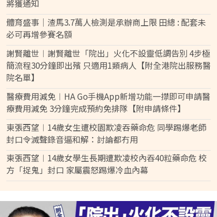
將獲通知
體育盛事｜渣馬3.7萬人檢測是承辦商上限 田總 : 配套未
必可再增參賽名額
謝賢離世︱謝賢離世「院出」火化不設靈低調告別 4步極
簡流程30分鐘即出殯 只適用1類病人【附全港院出服務醫
院名單】
醫療費用減免︱HA Go手機App新增功能一㩒即可申請醫
療費用減免 3分鐘完成預約免排隊【附申請條件】
東張西望︱14歲女生遭校園欺凌吞藥命危 同學踢爆老師
封口令滅聲錄音逼和解：討論都冇用
東張西望︱14歲女學生長期遭欺凌校內吞40粒藥命危 校
方「捉鬼」封口 家屬震怒踢爆冷血內幕