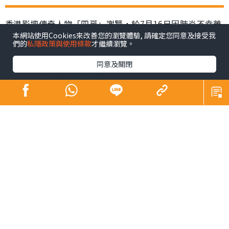
香港影壇傳奇人物「四哥」謝賢，於7月16日因肺炎不幸離
本網站使用Cookies來改善您的瀏覽體驗, 請確定您同意及接受我
世，享壽89歲。家屬遵從遺願，以「院出」形式低調完成
們的
私隱政策與使用條款
才繼續瀏覽。
告別及火化，未有設靈，亦引起公眾關注「院出」這種喪
同意及關閉
葬方式。事實上，昔日巨星黃霑、倪匡，同樣是以「院
出」辦理身後事。到底「院出」是甚麼？申請流程、注意
事項及收費如何？下文為您全面拆解。
同場加映：
Sick問識答｜皮膚科醫生教區分痘痘肌vs酒糟肌 A酸難斷
尾 1療法有望根治【附酒糟肌化妝貼士】