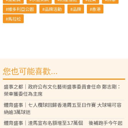
維多利亞公園
品牌活動
品牌
香港
馬拉松
您也可能喜歡...
盛事之都｜政府公布文化藝術盛事委員會任命 鄭志剛：
榮幸獲委任為主席
體育盛事｜七人欖球回歸香港周五至日作賽 大球場可容
納逾3萬球迷
體育盛事｜渣馬宣布名額增至3.7萬個 後補跑手今午起