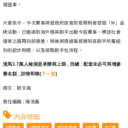
壇盛事。
大會表示，今次賽事將是政府放寬防疫限制後首個「M」品
牌活動，已邀請到海外精英跑手出戰今屆賽事，標誌社會
復常之路再向前邁進，稍後將透過電郵通知各跑手所屬組
別的起步時間、以及領取跑手包流程。
渣馬3.7萬人檢測是承辦商上限 , 田總 : 配套未必可再增參
賽名額 , 詳情即睇[
下一頁
]
撰文︰歐文瀚
責任編輯 : 陳浩義
內容標籤
運動員
快速測試
防疫措施
比賽
口罩