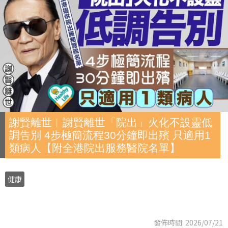
謝賢離世︱謝賢離世「院出」火化不設靈低
調告別 4步極簡流程30分鐘即出殯 只適用1
類病人【附全港院出服務醫院名單】
健康
發佈時間: 2026/07/21