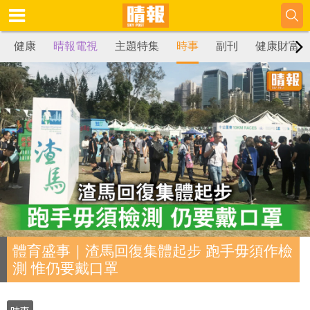
健康
晴報電視
主題特集
時事
副刊
健康財富
體育盛事｜渣馬回復集體起步 跑手毋須作檢
測 惟仍要戴口罩