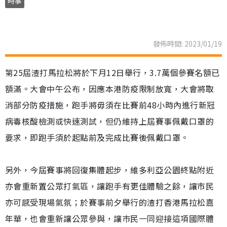
時事
發佈時間: 2023/01/19
第25屆渣打馬拉松將於下月12日舉行，3.7萬個參賽名額已
額滿。大會中午公布，因應本港防疫限制放寬，大會將取
消部分防疫措施，跑手將毋須在比賽前48小時內進行新冠
病毒核酸檢測或快速測試，但仍維持上屆賽事佩戴口罩的
要求，即跑手須於起點前及完成比賽後佩戴口罩。
另外，今屆賽事將回復集體起步，維多利亞公園終點附近
亦會重新置公眾打氣區，讓跑手有更佳體驗之餘，讓市民
亦可感受現場氣氛；於賽事前夕舉行的渣打香港馬拉松嘉
年華，也會重新讓公眾參與，讓巿民一同迎接這項國際體