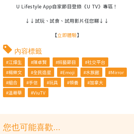
U Lifestyle App自家節目登錄《U TV》專區！
↓↓試玩、試食、試用影片任您睇↓↓
【
立即體驗
】
內容標籤
江𤒹生
陳卓賢
綜藝節目
社交平台
楊樂文
全民造星
Emoji
水族館
Mirror
組合
手信
玩具
領養
加拿大
溫哥華
ViuTV
您也可能喜歡...