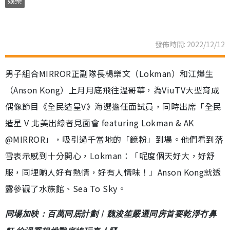
娛樂
發佈時間: 2022/12/12
男子組合MIRROR正副隊長楊樂文（Lokman）和江𤒹生
（Anson Kong）上月月底飛往溫哥華，為ViuTV大型育成
偶像節目《全民造星V》海選擔任面試員，同時出席「全民
造星 V 北美出線者見面會 featuring Lokman & AK
@MIRROR」，吸引過千當地的「鏡粉」到場。他們看到落
雪表示感到十分開心，Lokman：「呢度個天好大，好舒
服，同埋啲人好有熱情，好有人情味！」Anson Kong就透
露參觀了水族館、Sea To Sky。
同場加映：百萬同居計劃︳魏浚笙嚴選同房首要乾淨冇鼻