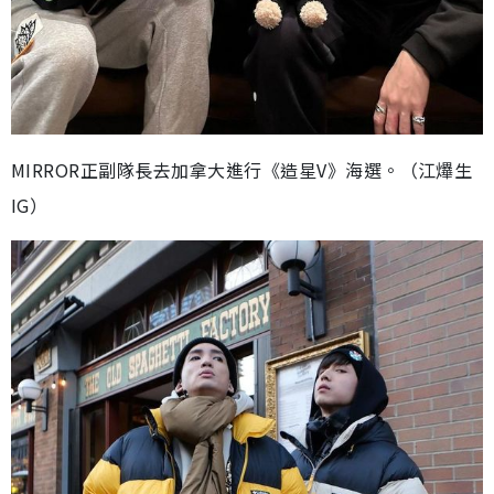
MIRROR正副隊長去加拿大進行《造星V》海選。（江𤒹生
IG）