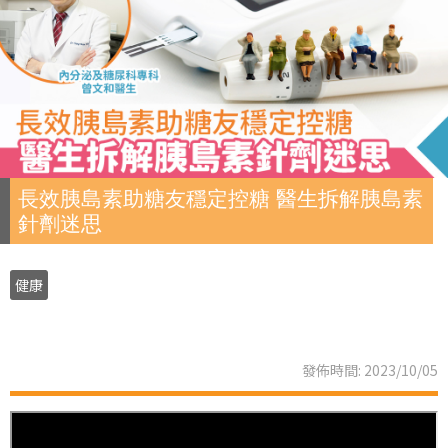
長效胰島素助糖友穩定控糖 醫生拆解胰島素
針劑迷思
健康
發佈時間: 2023/10/05