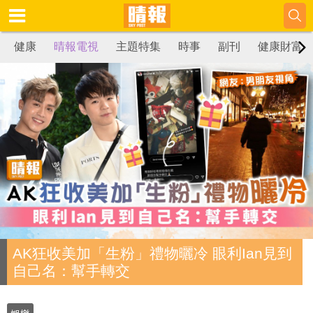
健康
晴報電視
主題特集
時事
副刊
健康財富
AK狂收美加「生粉」禮物曬冷 眼利Ian見到
自己名：幫手轉交