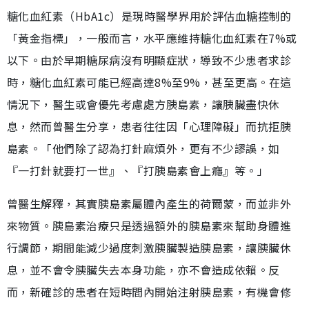
糖化血紅素（HbA1c）是現時醫學界用於評估血糖控制的
「黃金指標」，一般而言，水平應維持糖化血紅素在7%或
以下。由於早期糖尿病沒有明顯症狀，導致不少患者求診
時，糖化血紅素可能已經高達8%至9%，甚至更高。在這
情況下，醫生或會優先考慮處方胰島素，讓胰臟盡快休
息，然而曾醫生分享，患者往往因「心理障礙」而抗拒胰
島素。「他們除了認為打針麻煩外，更有不少謬誤，如
『一打針就要打一世』、『打胰島素會上癮』等。」
曾醫生解釋，其實胰島素屬體內產生的荷爾蒙，而並非外
來物質。胰島素治療只是透過額外的胰島素來幫助身體進
行調節，期間能減少過度刺激胰臟製造胰島素，讓胰臟休
息，並不會令胰臟失去本身功能，亦不會造成依賴。反
而，新確診的患者在短時間內開始注射胰島素，有機會修