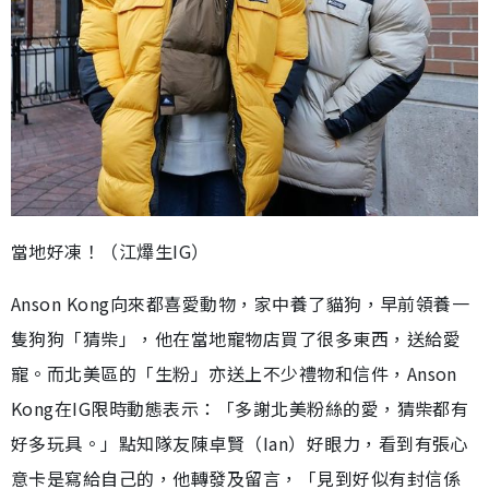
當地好凍！（江𤒹生IG）
Anson Kong向來都喜愛動物，家中養了貓狗，早前領養一
隻狗狗「猜柴」，他在當地寵物店買了很多東西，送給愛
寵。而北美區的「生粉」亦送上不少禮物和信件，Anson
Kong在IG限時動態表示：「多謝北美粉絲的愛，猜柴都有
好多玩具。」點知隊友陳卓賢（Ian）好眼力，看到有張心
意卡是寫給自己的，他轉發及留言，「見到好似有封信係