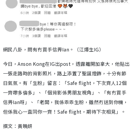
網民八卦，問有冇買手信畀Ian。（江𤒹生IG）
今日，Anson Kong在IG出post，透露離開加拿大，他貼出
一張走路時的背影照片，路上添置了聖誕燈飾，十分有節
日氣氛。有「生粉」留言：「Safe flight，下次齊人12個
一齊嚟多倫多」、「個背影係男朋友視角」、「有冇買手
信畀Ian呀」、「老闆，我係乖乖生粉，雖然冇送到你機，
但係我心一直同你一齊！Safe flight，期待下次相見」。
撰文：黃曉妍