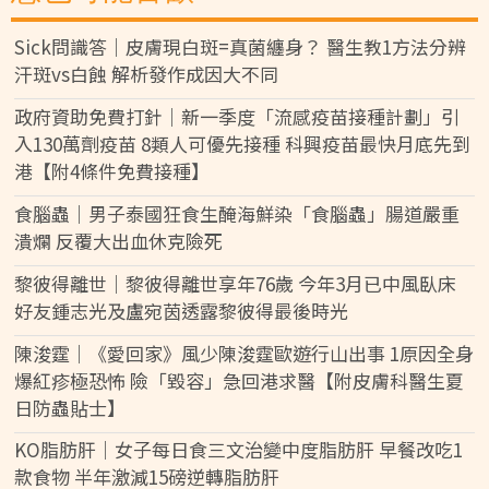
Sick問識答｜皮膚現白斑=真菌纏身？ 醫生教1方法分辨
汗斑vs白蝕 解析發作成因大不同
政府資助免費打針｜新一季度「流感疫苗接種計劃」引
入130萬劑疫苗 8類人可優先接種 科興疫苗最快月底先到
港【附4條件免費接種】
食腦蟲｜男子泰國狂食生醃海鮮染「食腦蟲」腸道嚴重
潰爛 反覆大出血休克險死
黎彼得離世｜黎彼得離世享年76歲 今年3月已中風臥床
好友鍾志光及盧宛茵透露黎彼得最後時光
陳浚霆｜《愛回家》風少陳浚霆歐遊行山出事 1原因全身
爆紅疹極恐怖 險「毀容」急回港求醫【附皮膚科醫生夏
日防蟲貼士】
KO脂肪肝｜女子每日食三文治變中度脂肪肝 早餐改吃1
款食物 半年激減15磅逆轉脂肪肝