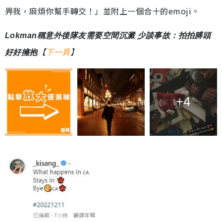
畀我，麻煩你幫手轉交！」並附上一個合十的emoji。
Lokman稱意外後隊友需要空間沉澱 少談事故：拍拍膊頭
【
下一頁
】
好好擁抱
+4