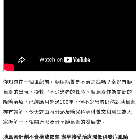
你知道在一個世紀前，糖尿病曾是不治之症嗎？幸好有胰
島素的出現，挽救了不少患者的性命。胰島素作為關鍵的
降糖治療，已經應用超過100年，但不少患者仍然對胰島素
存有誤解，今天就由內分泌及糖尿科專科曾文和醫生為大
家拆解一下相關迷思及分享胰島素的發展史。
胰島素針劑不會構成依賴 盡早接受治療減低併發症風險