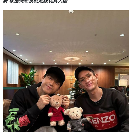
鼾 徐㴓喬想挑戰底線玩真人騷