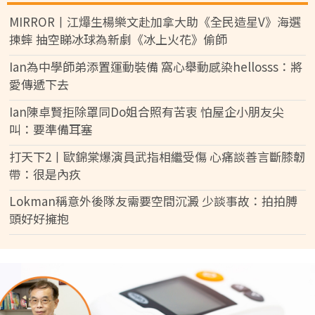
MIRROR丨江𤒹生楊樂文赴加拿大助《全民造星V》海選
揀蟀 抽空睇冰球為新劇《冰上火花》偷師
Ian為中學師弟添置運動裝備 窩心舉動感染hellosss：將
愛傳遞下去
Ian陳卓賢拒除罩同Do姐合照有苦衷 怕屋企小朋友尖
叫：要準備耳塞
打天下2丨歐錦棠爆演員武指相繼受傷 心痛談善言斷膝韌
帶：很是內疚
Lokman稱意外後隊友需要空間沉澱 少談事故：拍拍膊
頭好好擁抱