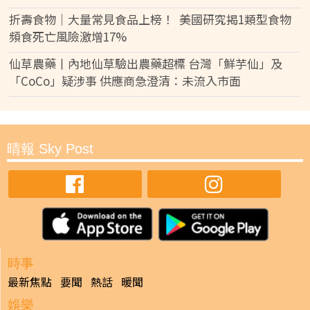
折壽食物｜大量常見食品上榜！ 美國研究揭1類型食物
頻食死亡風險激增17%
仙草農藥丨內地仙草驗出農藥超標 台灣「鮮芋仙」及
「CoCo」疑涉事 供應商急澄清：未流入市面
晴報 Sky Post
時事
最新焦點
要聞
熱話
暖聞
娛樂