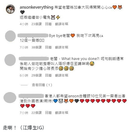
走喇！（江𤒹生IG）