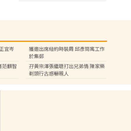
黃正宜岑
獲邀出席紐約時裝周 邱彥筒寓工作
於集郵
騫范麒智
孖黃宗澤張繼聰打出兄弟情 陳家樂
剃頭行古惑嚇親人