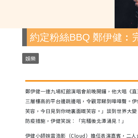
約定粉絲BBQ 鄭伊健︰
娛樂
鄭伊健一連九場紅館演唱會前晚開鑼，他大唱《直
三層樓高的平台邊跳邊唱，令觀眾睇到嘩嘩聲。伊
笑容，今日見到你哋裏面嘅笑容。」談到世界大變
防疫措施，伊健笑說︰「完騷後北潭涌見！」
伊健小師妹雲浩影（Cloud）擔任表演嘉賓，二