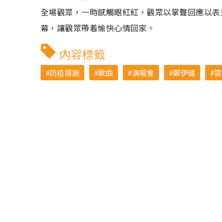
全場觀眾，一時感觸眼紅紅，觀眾以掌聲回應以表支
幕，讓觀眾帶着愉快心情回家。
內容標籤
防疫措施
歌曲
演唱會
鄭伊健
雲