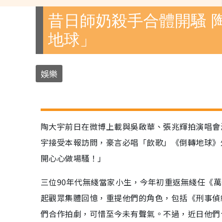
昔日師奶殺手合體開騷 
地球」
娛樂
陶大宇前日在微博上載與吳啟華、張兆輝拍演唱會
宇接受本報訪問，豪言必唱「飲歌」《倒轉地球》
開心心做場騷！」
三位90年代無綫當家小生，今年初重返無綫任《萬
起觀眾集體回憶，重提他們的角色，包括《刑事偵
們合作拍劇，可惜至今未有聲氣。不過，近日他們