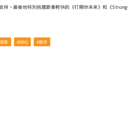
持。最後他特別挑選節奏輕快的《打開你未來》和《Strong
浩影
BBQ
歌手