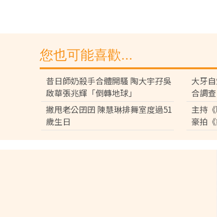
您也可能喜歡...
昔日師奶殺手合體開騷 陶大宇孖吳
大牙自
啟華張兆輝「倒轉地球」
合調查
撇甩老公囝囝 陳慧琳排舞室度過51
主持《
歲生日
豪拍《