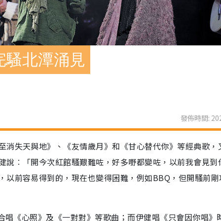
完騷北潭涌見
發佈時間: 202
至消失天與地》、《友情歲月》和《甘心替代你》等經典歌，
健說︰「開今次紅館騷艱難咗，好多嘢都變咗，以前我會見到
，以前容易得到的，現在也變得困難，例如BBQ，但開騷前剛
人合唱《心照》及《一對對》等歌曲；而伊健唱《只會因你唱》