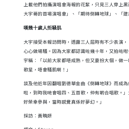
上載他們拍攝演唱會海報的花絮，只見三人穿上黑
大宇哥的首場演唱會」、「期待倒轉地球」、「建
嘆幾十歲人拒騷肌
大宇接受本報訪問時，透露三人屆時有不少表演，
心心做場騷。因為大家都認識咗幾十年，又拍咗咁
宇稱︰「以前大家都唔成熟，但又要扮大個，做一
歌星，唔會騷肌喇！」
談及他近年因翻唱劉德華金曲《倒轉地球》而成為
啦，到時我哋會唱四、五首歌，仲有啲合唱歌。」
好榮幸參與，當時感覺真係好夢幻。」
採訪︰黃曉妍