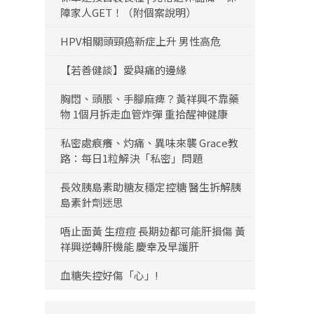
障家人GET！（附個案說明）
HPV相關頭頸癌新症上升 男性高危
【若善健談】愛與痛的邊緣
胸悶、頭脹、手腳麻痺？黃祥興不靠藥
物 1個月拆走血管炸彈 重拾醒神健康
私密處痕癢、灼痛、異味來襲 Grace教
路：每日1粒解決「私密」問題
長效胰島素助糖友穩定控糖 醫生拆解胰
島素針劑迷思
唔止面黃 生痘痘 長期攰都可能肝損傷 黃
祥興逆轉肝機能 慶幸及早護肝
血糖失控好傷「心」!