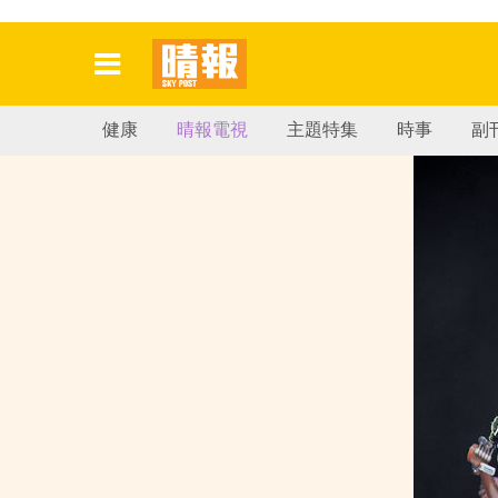
健康
晴報電視
主題特集
時事
副