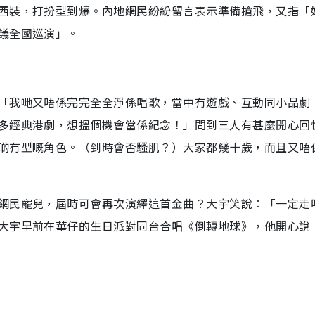
西裝，打扮型到爆。內地網民紛紛留言表示準備搶飛，又指「
議全國巡演」。
「我哋又唔係完完全全淨係唱歌，當中有遊戲、互動同小品劇
多經典港劇，想搵個機會當係紀念！」問到三人有甚麼開心回
啲有型嘅角色。（到時會否騷肌？）大家都幾十歲，而且又唔
網民寵兒，屆時可會再次演繹這首金曲？大宇笑說︰「一定走
大宇早前在華仔的生日派對同台合唱《倒轉地球》，他開心說