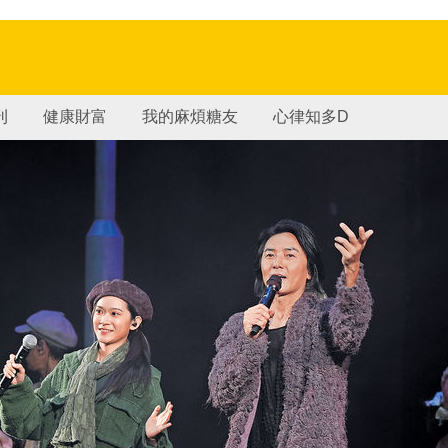
刊
健康財富
我的麻煩糖友
心律知多D