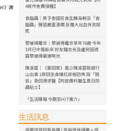
4條件免費接種】
er》謝
食腦蟲｜男子泰國狂食生醃海鮮染「食
腦蟲」腸道嚴重潰爛 反覆大出血休克險
死
黎彼得離世｜黎彼得離世享年76歲 今年
3月已中風臥床 好友鍾志光及盧宛茵透
露黎彼得最後時光
陳浚霆｜《愛回家》風少陳浚霆歐遊行
山出事 1原因全身爆紅疹極恐怖 險「毀
容」急回港求醫【附皮膚科醫生夏日防
蟲貼士】
「生活晴報 今期至HIT推介」
生活訊息
保單逆按自製長糧 | 充裕退休儲備 + 保