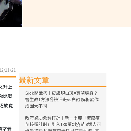
2/11/21
最新文章
又升上
Sick問識答｜皮膚現白斑=真菌纏身？
你哋嘅
醫生教1方法分辨汗斑vs白蝕 解析發作
巧放寬
成因大不同
政府資助免費打針｜新一季度「流感疫
苗接種計劃」引入130萬劑疫苗 8類人可
時望着
優先接種 科興疫苗最快月底先到港【附