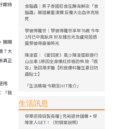
好期待
食腦蟲｜男子泰國狂食生醃海鮮染「食
腦蟲」腸道嚴重潰爛 反覆大出血休克險
死
黎彼得離世｜黎彼得離世享年76歲 今年
3月已中風臥床 好友鍾志光及盧宛茵透
，開開
露黎彼得最後時光
憶？大
陳浚霆｜《愛回家》風少陳浚霆歐遊行
係真正
山出事 1原因全身爆紅疹極恐怖 險「毀
容」急回港求醫【附皮膚科醫生夏日防
蟲貼士】
唔甩
「生活晴報 今期至HIT推介」
︰「我
生活訊息
保單逆按自製長糧 | 充裕退休儲備 + 保
障家人GET！（附個案說明）