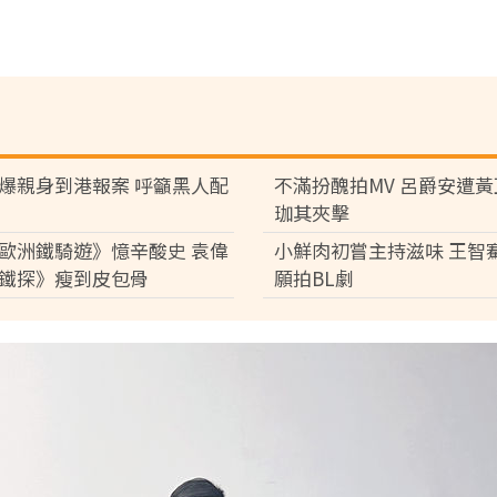
爆親身到港報案 呼籲黑人配
不滿扮醜拍MV 呂爵安遭
珈其夾擊
歐洲鐵騎遊》憶辛酸史 袁偉
小鮮肉初嘗主持滋味 王智
鐵探》瘦到皮包骨
願拍BL劇