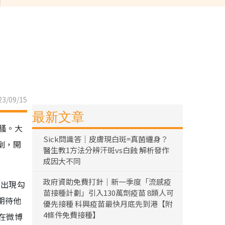
3/09/15
最新文章
騷。大
Sick問識答｜皮膚現白斑=真菌纏身？
劇，開
醫生教1方法分辨汗斑vs白蝕 解析發作
成因大不同
政府資助免費打針｜新一季度「流感疫
的出現勾
苗接種計劃」引入130萬劑疫苗 8類人可
期待他
優先接種 科興疫苗最快月底先到港【附
4條件免費接種】
在微博