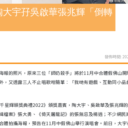
陶大宇孖吳啟華張兆輝「倒轉
發佈時間: 202
海報的照片，原來三位「師奶殺手」將於11月中合體假佛山開
外，又透露三人不止唱歌咁簡單︰「我哋有遊戲、互動同小品
千星輝頒獎典禮2022》頒獎嘉賓，陶大宇、吳啟華及張兆輝
緝檔案》張大勇、《倚天屠龍記》的張無忌及楊逍；不少網民
合體拍攝海報，預告在11月中假佛山舉行演唱會。前日，大宇