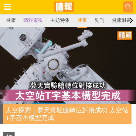
健康
晴報電視
主題特集
時事
副刊
健康財富
太空探索｜夢天實驗艙轉位對接成功 太空站
T字基本構型完成