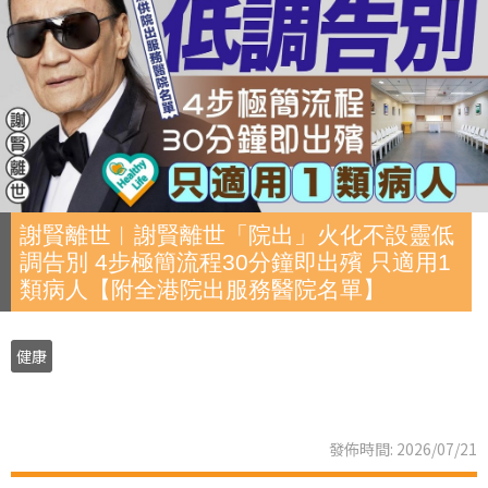
謝賢離世︱謝賢離世「院出」火化不設靈低
調告別 4步極簡流程30分鐘即出殯 只適用1
類病人【附全港院出服務醫院名單】
健康
發佈時間: 2026/07/21