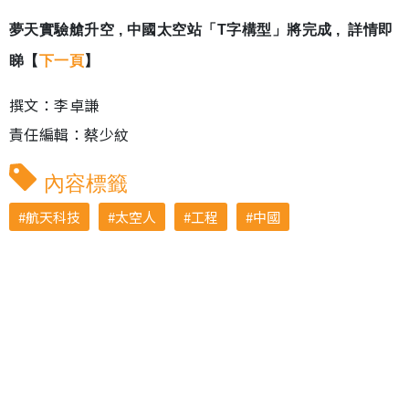
夢天實驗艙升空 , 中國太空站「T字構型」將完成 , 詳情即
睇【
下一頁
】
撰文：李卓謙
責任編輯：蔡少紋
內容標籤
航天科技
太空人
工程
中國