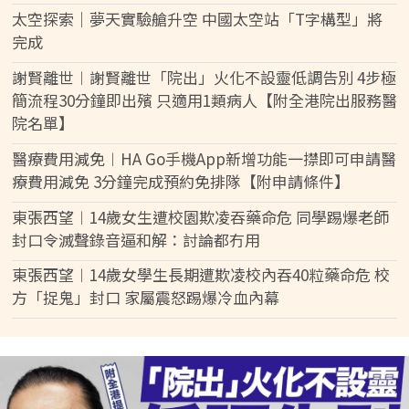
太空探索｜夢天實驗艙升空 中國太空站「T字構型」將
完成
謝賢離世︱謝賢離世「院出」火化不設靈低調告別 4步極
簡流程30分鐘即出殯 只適用1類病人【附全港院出服務醫
院名單】
醫療費用減免︱HA Go手機App新增功能一㩒即可申請醫
療費用減免 3分鐘完成預約免排隊【附申請條件】
東張西望︱14歲女生遭校園欺凌吞藥命危 同學踢爆老師
封口令滅聲錄音逼和解：討論都冇用
東張西望︱14歲女學生長期遭欺凌校內吞40粒藥命危 校
方「捉鬼」封口 家屬震怒踢爆冷血內幕