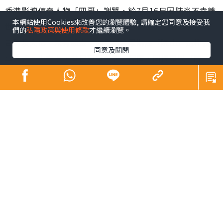
香港影壇傳奇人物「四哥」謝賢，於7月16日因肺炎不幸離
本網站使用Cookies來改善您的瀏覽體驗, 請確定您同意及接受我
世，享壽89歲。家屬遵從遺願，以「院出」形式低調完成
們的
私隱政策與使用條款
才繼續瀏覽。
告別及火化，未有設靈，亦引起公眾關注「院出」這種喪
同意及關閉
葬方式。事實上，昔日巨星黃霑、倪匡，同樣是以「院
出」辦理身後事。到底「院出」是甚麼？申請流程、注意
事項及收費如何？下文為您全面拆解。
同場加映：
Sick問識答｜皮膚科醫生教區分痘痘肌vs酒糟肌 A酸難斷
尾 1療法有望根治【附酒糟肌化妝貼士】