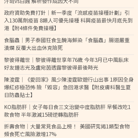
汗斑vs白蝕 解析發作成因大不同
政府資助免費打針｜新一季度「流感疫苗接種計劃」引
入130萬劑疫苗 8類人可優先接種 科興疫苗最快月底先到
港【附4條件免費接種】
食腦蟲｜男子泰國狂食生醃海鮮染「食腦蟲」腸道嚴重
潰爛 反覆大出血休克險死
黎彼得離世｜黎彼得離世享年76歲 今年3月已中風臥床
好友鍾志光及盧宛茵透露黎彼得最後時光
陳浚霆｜《愛回家》風少陳浚霆歐遊行山出事 1原因全身
爆紅疹極恐怖 險「毀容」急回港求醫【附皮膚科醫生夏
日防蟲貼士】
KO脂肪肝｜女子每日食三文治變中度脂肪肝 早餐改吃1
款食物 半年激減15磅逆轉脂肪肝
折壽食物｜大量常見食品上榜！ 美國研究揭1類型食物
頻食死亡風險激增17%