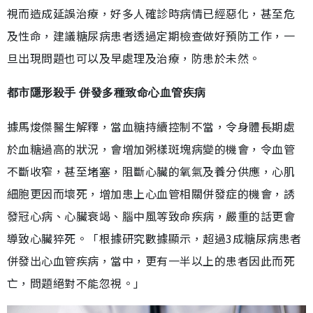
視而造成延誤治療，好多人確診時病情已經惡化，甚至危
及性命，建議糖尿病患者透過定期檢查做好預防工作，一
旦出現問題也可以及早處理及治療，防患於未然。
都市隱形殺手 併發多種致命心血管疾病
據馬焌傑醫生解釋，當血糖持續控制不當，令身體長期處
於血糖過高的狀況，會增加粥樣斑塊病變的機會，令血管
不斷收窄，甚至堵塞，阻斷心臟的氧氣及養分供應，心肌
細胞更因而壞死，增加患上心血管相關併發症的機會，誘
發冠心病、心臟衰竭、腦中風等致命疾病，嚴重的話更會
導致心臟猝死。「根據研究數據顯示，超過3成糖尿病患者
併發出心血管疾病，當中，更有一半以上的患者因此而死
亡，問題絕對不能忽視。」