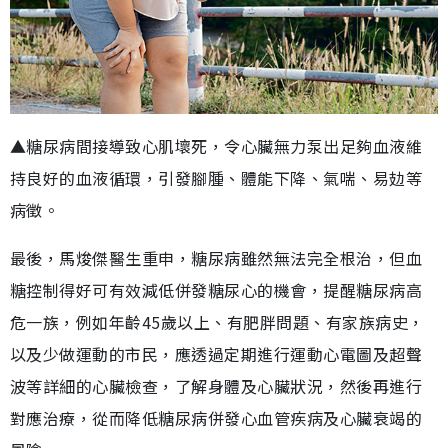
▲糖尿病間接導致心肌壞死，令心臟無力泵出足夠血液維
持良好的血液循環，引發腳腫、體能下降、氣喘、易攰等
病徵。
最後，馬焌傑醫生重申，糖尿病雖然無法完全根治，但血
糖控制得好可有效減低併發糖尿心的機會，提醒糖尿病高
危一族，例如年齡45歲以上、有肥胖問題、有家族病史，
以及少做運動的市民，應透過定期進行運動心電圖及超聲
波等詳細的心臟檢查，了解身體及心臟狀況，然後再進行
對應治療，從而降低糖尿病併發心血管疾病及心臟衰竭的