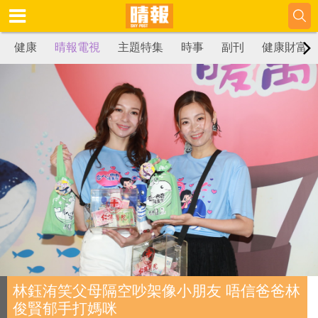
健康
晴報電視
主題特集
時事
副刊
健康財富
林鈺洧笑父母隔空吵架像小朋友 唔信爸爸林
俊賢郁手打媽咪