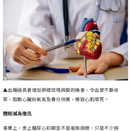
▲血糖過高會增加粥樣斑塊病變的機會，令血管不斷收
窄，阻斷心臟的氧氣及養分供應，導致心肌壞死。
體能減為徵兆
事實上，患上糖尿心初期並不是毫無病徵，只是不少病