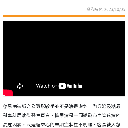
發佈時間: 2023/10/05
糖尿病被稱之為隱形殺手並不是浪得虛名，內分泌及糖尿
科專科馬焌傑醫生直言，糖尿病是一個誘發心血管疾病的
高危因素，只是糖尿心的早期症狀並不明顯，容易被人忽