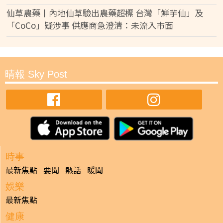
仙草農藥丨內地仙草驗出農藥超標 台灣「鮮芋仙」及
「CoCo」疑涉事 供應商急澄清：未流入市面
晴報 Sky Post
時事
最新焦點
要聞
熱話
暖聞
娛樂
最新焦點
健康