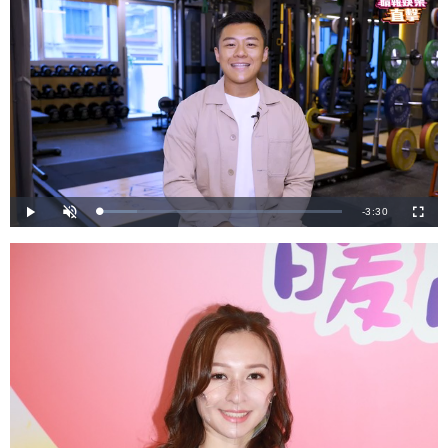
剩
-
3:30
載
播
開
全
入
放
啟
螢
完
音
幕
餘
畢
效
:
1
時
5
.
4
間
3
%