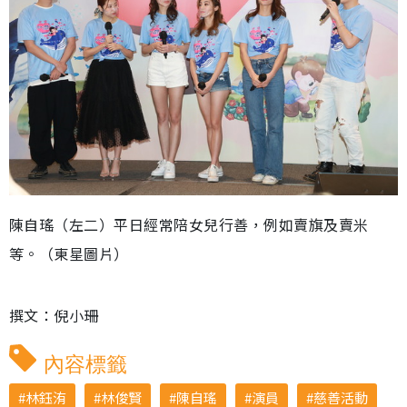
陳自瑤（左二）平日經常陪女兒行善，例如賣旗及賣米
等。（東星圖片）
撰文：倪小珊
內容標籤
林鈺洧
林俊賢
陳自瑤
演員
慈善活動