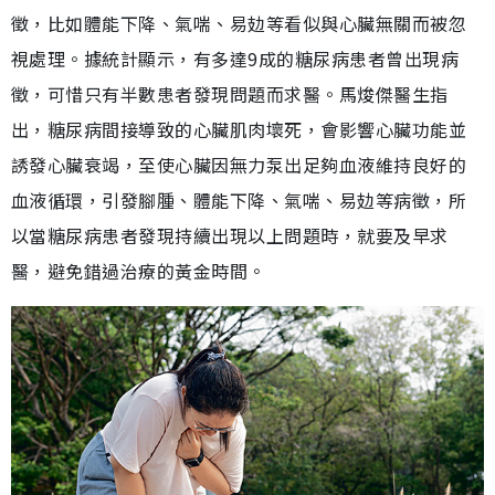
徵，比如體能下降、氣喘、易攰等看似與心臟無關而被忽
視處理。據統計顯示，有多達9成的糖尿病患者曾出現病
徵，可惜只有半數患者發現問題而求醫。馬焌傑醫生指
出，糖尿病間接導致的心臟肌肉壞死，會影響心臟功能並
誘發心臟衰竭，至使心臟因無力泵出足夠血液維持良好的
血液循環，引發腳腫、體能下降、氣喘、易攰等病徵，所
以當糖尿病患者發現持續出現以上問題時，就要及早求
醫，避免錯過治療的黃金時間。