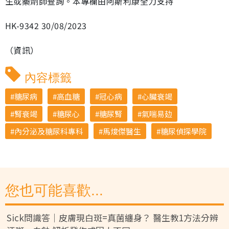
生或藥劑師查詢。本專欄由阿斯利康全力支持
HK-9342 30/08/2023
（資訊）
內容標籤
糖尿病
高血糖
冠心病
心臟衰竭
腎衰竭
糖尿心
糖尿腎
氣喘易攰
內分泌及糖尿科專科
馬焌傑醫生
糖尿偵探學院
您也可能喜歡...
Sick問識答｜皮膚現白斑=真菌纏身？ 醫生教1方法分辨