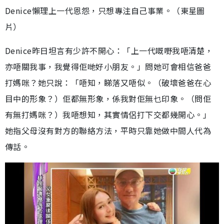
Denice懶理上一代恩怨，只想專注自己事業。（東星圖
片）
Denice昨日坦言有少許不開心：「上一代嘅嘢我唔清楚，
亦唔關我事，我覺得佢哋好小朋友。」問她可會相信爸爸
打媽咪？她只說：「唔知，睇落又唔似。（破壞爸爸在心
目中的形象？）佢都無形象，係我對佢無乜印象。（問佢
有無打媽咪？）我唔想知，其實情侶打下交都幾開心。」
她指父母沒有對方的聯絡方法，平時只靠她做中間人代為
傳話。