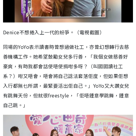
Denice不想捲入上一代的紛爭。（電視截圖）
同場的YoYo表示讀書時曾想過做社工，亦曾幻想轉行去慈
善機構工作。她希望鼓勵女兒多行善，「我個女做慈善好
豪爽，有時我都會話使唔使捐咁多呀？（叫囡囡讀社工
系？）咁又唔會，唔會將自己諗法套落佢度，但如果佢想
入行都無乜所謂，最緊要活出佢自己。」YoYo又大讚女兒
有跳舞天份，但就很freestyle，「佢唔鍾意學跳舞，鍾意
自己跳。」