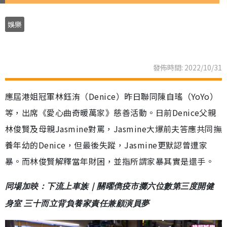
娛樂
發佈時間: 2022/10/31
應屆港姐冠軍林鈺洧（Denice）昨日聯同陳自瑤（YoYo）
等，出席《愛心曲奇暖萬家》慈善活動。日前Denice父親
林俊賢及母親Jasmine對罵，Jasmine大爆前夫答應共同撫
養年幼的Denice，但最後失蹤，Jasmine更默認曾遭家
暴。而林俊賢解釋當年財困，並指所謂家暴其實是還手。
同場加映：下流上車族｜關曜儁疫市擲六位數第三度開健
身室 三十而立背負養家責任兼顧演員夢