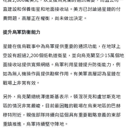
直建設和保養衞星和地面接收站。美方已討論過星鏈的付
費問題，高層正在權衡，尚未做出決定。
提升烏軍防衞能力
星鏈在俄烏戰事中為烏軍提供重要的通訊功能，在地球上
空設有超過2,200個低軌道衞星，並向烏克蘭至少15萬個地
面接收站提供寬頻網絡。烏軍利用星鏈提升防衞能力，例
如為無人機操作員提供勘察作用。有美軍高層認為星鏈在
戰場上非常有效。
另外，烏克蘭總統澤連斯基表示，頓涅茨克和盧甘斯克地
區的情況非常嚴峻，目前最困難的戰場在烏東地區的巴赫
穆特附近，親俄部隊持續向這個具有重要戰略意義的東部
重鎮推進，烏軍持續堅守陣地。