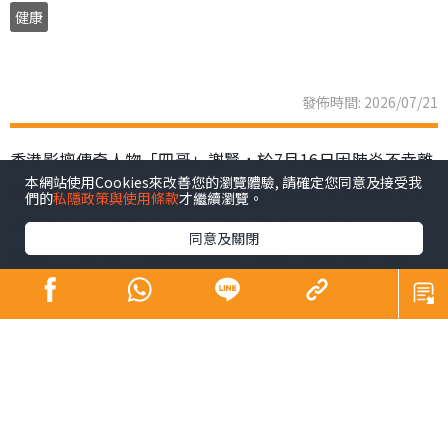
健康
發佈時間: 2026/07/21
香港影壇傳奇人物「四哥」謝賢，於7月16日因肺炎不幸離
本網站使用Cookies來改善您的瀏覽體驗, 請確定您同意及接受我
世，享壽89歲。家屬遵從遺願，以「院出」形式低調完成
們的
私隱政策與使用條款
才繼續瀏覽。
告別及火化，未有設靈，亦引起公眾關注「院出」這種喪
同意及關閉
葬方式。事實上，昔日巨星黃霑、倪匡，同樣是以「院
出」辦理身後事。到底「院出」是甚麼？申請流程、注意
事項及收費如何？下文為您全面拆解。
同場加映：
Sick問識答｜皮膚科醫生教區分痘痘肌vs酒糟肌 A酸難斷