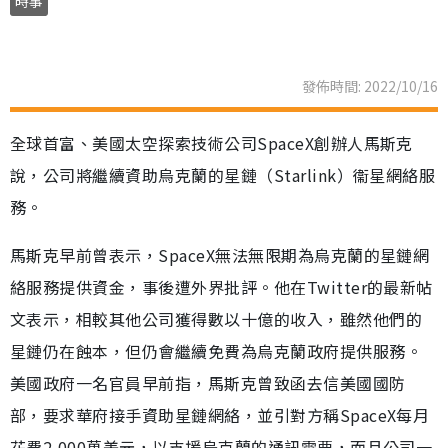
時事
發佈時間: 2022/10/16
全球首富、美國太空探索技術公司SpaceX創辦人馬斯克
說，公司將繼續資助烏克蘭的星鏈（Starlink）衞星網絡服
務。
馬斯克早前曾表示，SpaceX無法無限期為烏克蘭的星鏈網
絡服務提供資金，事後遭外界批評。他在Twitter的最新帖
文表示，相較其他公司獲得數以十億的收入，雖然他們的
星鏈仍在蝕本，但仍會繼續免費為烏克蘭政府提供服務。
美國政府一名官員早前指，馬斯克曾致函去信美國國防
部，要求華府接手資助星鏈網絡，並引對方稱SpaceX每月
花費2,000萬美元，以支援烏克蘭的通訊需要，而且公司一