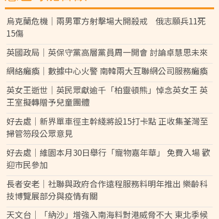
烏克蘭危機｜兩男軍方射擊場大開殺戒 俄志願兵11死
15傷
英國政局｜英保守黨高層黨員周一開會 討論卓慧思未來
網絡癱瘓｜數據中心火警 南韓兩大互聯網公司服務癱瘓
英女王逝世｜英民眾獻逾千「柏靈頓熊」悼念英女王 英
王室擬轉贈予兒童團體
好去處｜新界單車徑主幹綫將設15打卡點 正收集荃灣至
掃管笏段公眾意見
好去處｜維園本月30日舉行「寵物嘉年華」 免費入場 歡
迎市民參加
長者安老｜社聯與政府合作遠程服務料明年推出 樂齡科
技博覽展部分與疫情有關
天文台｜「納沙」增強入南海料對港威脅不大 東北季候