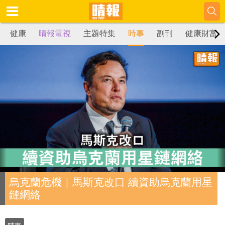
健康
晴報電視
主題特集
時事
副刊
健康財富
烏克蘭危機｜馬斯克改口 續資助烏克蘭用星
鏈網絡