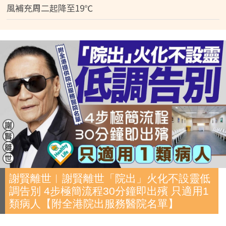
風補充周二起降至19℃
謝賢離世︱謝賢離世「院出」火化不設靈低
調告別 4步極簡流程30分鐘即出殯 只適用1
類病人【附全港院出服務醫院名單】