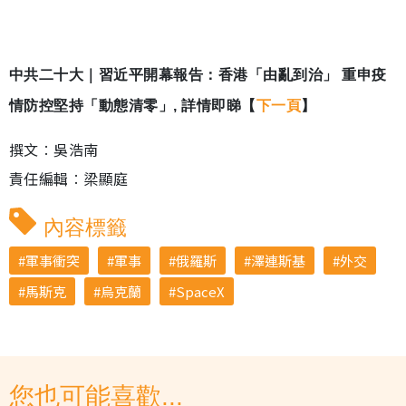
中共二十大｜習近平開幕報告：香港「由亂到治」 重申疫
情防控堅持「動態清零」, 詳情即睇【
下一頁
】
撰文︰吳浩南
責任編輯︰梁顯庭
內容標籤
軍事衝突
軍事
俄羅斯
澤連斯基
外交
馬斯克
烏克蘭
SpaceX
您也可能喜歡...