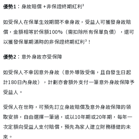
：身故賠償 +非保證終期紅利³
優勢1
如受保人在保單生效期間不幸身故，受益人可獲發身故賠
償，金額相等於保額100%（需扣除所有保單負債），還可
以獲發保單期滿時的非保證終期紅利³！
：意外身故亦受保障
優勢2
如受保人不幸因意外身故（意外導致受傷，且自發生日起
計180日內身故），計劃亦會額外支付一筆意外身故保障予
受益人。
受保人在世時，可預先訂立身故賠償及意外身故保障的領
取安排，自由選擇一筆過，或以10年期或20年期，每年一
次定額向受益人支付賠償，預先為家人建立財務穩健的未
來。