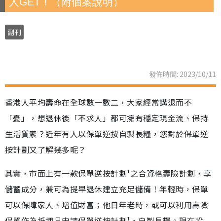
人GET！（附個案說明）
副刊
發佈時間: 2023/10/11
香港人平均壽命在全球數一數二，大家經常講退而不
「憂」，想退休後「不求人」都可擁有穩定現金流、保持
生活質素？近年有人以保單逆按自製長糧，您對於保單逆
按計劃又了解幾多呢？
其實，市面上有一款保單逆按計劃¹之合資格壽險計劃，享
儲蓄成分，兼可為提早退休建立充足儲備！年輕時，保單
可以保障家人、增值財富；他日年老時，或可以利用壽險
保單作為抵押品申請保單逆按計劃¹，自製長糧。現在投