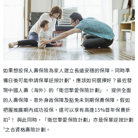
如果想投保人壽保險為家人建立長遠安穩的保障，同時準
備日後可能申請保單逆按計劃¹，應該如何選擇好？最近發
現中國人壽（海外）的「衛您摯愛保險計劃」， 提供全面
的人壽保障、意外身故保障及豁免未到期保費保障，假如
把握推廣期內成功投保，還可以享有高達15%首年保費折
扣²！ 與此同時，「衛您摯愛保險計劃」亦是保單逆按計劃
¹之合資格壽險計劃。