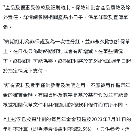
²產品及優惠受條款及細則約束。保險計劃含產品風險及除
外責任，詳情請參閱相關產品小冊子、保單條款及宣傳單
張。
³終期紅利為非保證及為一次性分紅，並非永久附加於保單
上，在日後公佈時終期紅利或會有所增減。在某些情況
下，終期紅利可能為零，終期紅利將於第5個保單週年日起
於指定情況下支付。
*所有資料及數字僅供參考及說明之用，不應被用作指示年
金的確實金額。有關資料及數字是基於某些假設並可能會
根據相關保單文件和其他適用的條款和條件而有所不同。
#上述浮息按揭計劃的每月年金金額是按2023年7月31日的
年利率計算（即香港最優惠利率減2.5%），只供參考。浮