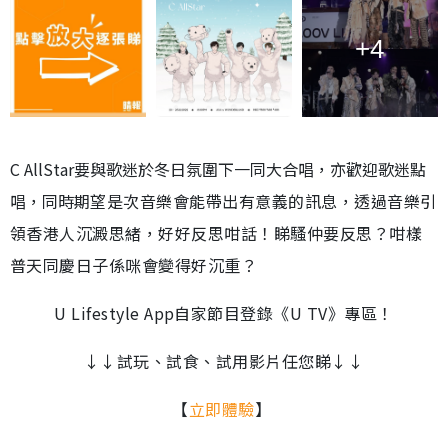
+4
C AllStar要與
歌迷於冬日氛圍下一同大合唱，亦歡迎歌迷點
唱，
同時
期望是次音樂會能帶出有意義的訊息，透過音樂引
領香港人沉澱思緒，好好反思咁話！睇騷仲要反思？咁樣
普天同慶日子係咪會變得好沉重？
U Lifestyle App自家節目登錄《U TV》專區！
↓↓試玩、試食、試用影片任您睇↓↓
【
立即體驗
】