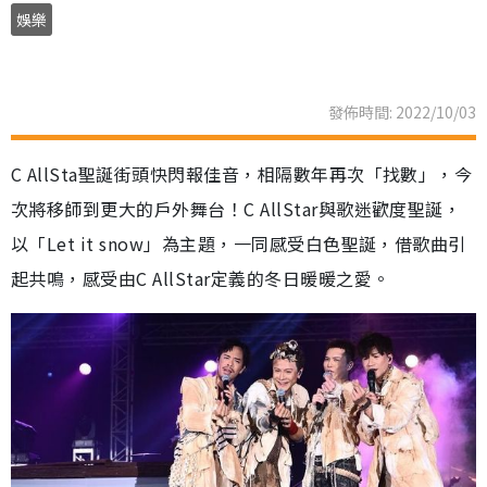
娛樂
發佈時間: 2022/10/03
C AllSta聖誕街頭快閃報佳音，相隔數年再次「找數」，今
次將移師到更大的戶外舞台！C AllStar與歌迷歡度聖誕，
以「Let it snow」為主題，一同感受白色聖誕，借歌曲引
起共鳴，感受由C AllStar定義的冬日暖暖之愛。