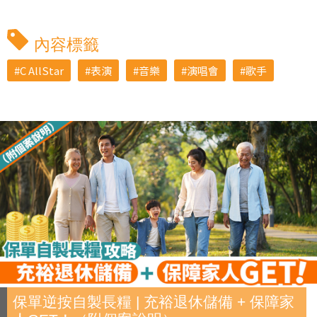
內容標籤
C AllStar
表演
音樂
演唱會
歌手
保單逆按自製長糧 | 充裕退休儲備 + 保障家