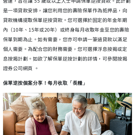
營運，旨在讓 55 歲或以上人士申請保單逆按貸款。此計劃
是一項貸款安排，讓您利用您的壽險保單作為抵押品，向
貸款機構提取保單逆按貸款。您可選擇於固定的年金年期
內（10年、15年或20年）或終身每月收取年金至您的壽險
保單到期為止。如有需要，您亦可申請一筆過貸款以滿足
個人需要。為配合您的財務需要，您可選擇浮息按揭或定
息按揭計劃。如欲了解保單逆按計劃的詳情，可參閱按揭
證券公司網頁 。
保單逆按個案分享！每月收取「長糧」