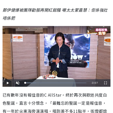
鄭伊健爆被團隊勸服再開紅館騷 嘲太太蒙嘉慧：佢係強壯
唔係肥
剩
-
3:07
載
播
開
全
入
放
啟
螢
完
音
幕
餘
畢
效
已有數年沒有報佳音的C AllStar，終於再次與歌迷共度白
:
1
時
7
色聖誕，直言十分懷念，「最難忘的聖誕一定是報佳音，
.
3
間
3
%
有一年於尖東海旁演演唱，唱到差不多11點半，街燈都熄