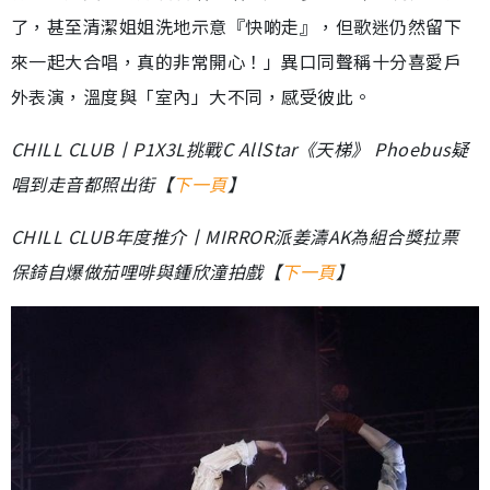
了，甚至清潔姐姐洗地示意『快啲走』，但歌迷仍然留下
來一起大合唱，真的非常開心！」異口同聲稱十分喜愛戶
外表演，溫度與「室內」大不同，感受彼此。
CHILL CLUB丨P1X3L挑戰C AllStar《天梯》 Phoebus疑
唱到走音都照出街【
下一頁
】
CHILL CLUB年度推介丨MIRROR派姜濤AK為組合獎拉票
保錡自爆做茄哩啡與鍾欣潼拍戲【
下一頁
】