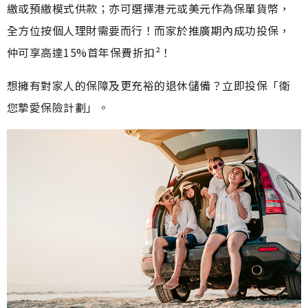
繳或預繳模式供款；亦可選擇港元或美元作為保單貨幣，
全方位按個人理財需要而行！而家於推廣期內成功投保，
仲可享高達15%首年保費折扣²！
想擁有對家人的保障及更充裕的退休儲備？立即投保「衛
您摯愛保險計劃」。