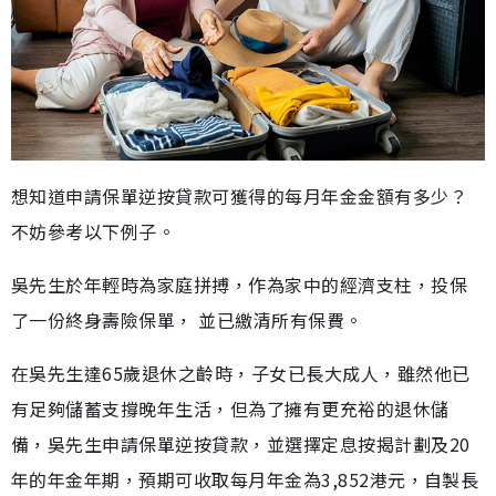
想知道申請保單逆按貸款可獲得的每月年金金額有多少？
不妨參考以下例子。
吳先生於年輕時為家庭拼搏，作為家中的經濟支柱，投保
了一份終身壽險保單， 並已繳清所有保費。
在吳先生達65歲退休之齡時，子女已長大成人，雖然他已
有足夠儲蓄支撐晚年生活，但為了擁有更充裕的退休儲
備，吳先生申請保單逆按貸款，並選擇定息按揭計劃及20
年的年金年期，預期可收取每月年金為3,852港元，自製長