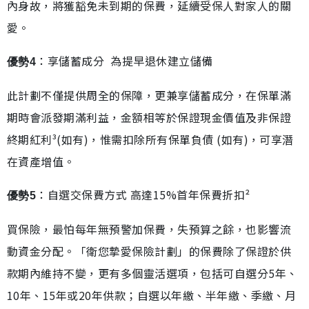
內身故，將獲豁免未到期的保費，延續受保人對家人的關
愛。
：享儲蓄成分 為提早退休建立儲備
優勢4
此計劃不僅提供周全的保障，更兼享儲蓄成分，在保單滿
期時會派發期滿利益，金額相等於保證現金價值及非保證
終期紅利³(如有)，惟需扣除所有保單負債 (如有)，可享潛
在資產增值。
：自選交保費方式 高達15%首年保費折扣²
優勢5
買保險，最怕每年無預警加保費，失預算之餘，也影響流
動資金分配。「衛您摯愛保險計劃」的保費除了保證於供
款期內維持不變，更有多個靈活選項，包括可自選分5年、
10年、15年或20年供款；自選以年繳、半年繳、季繳、月