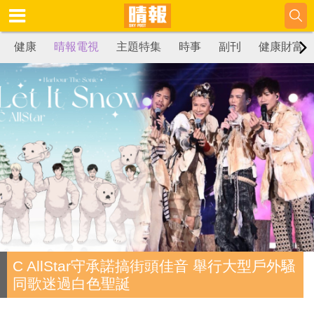
健康
晴報電視
主題特集
時事
副刊
健康財富
C AllStar守承諾搞街頭佳音 舉行大型戶外騷
同歌迷過白色聖誕