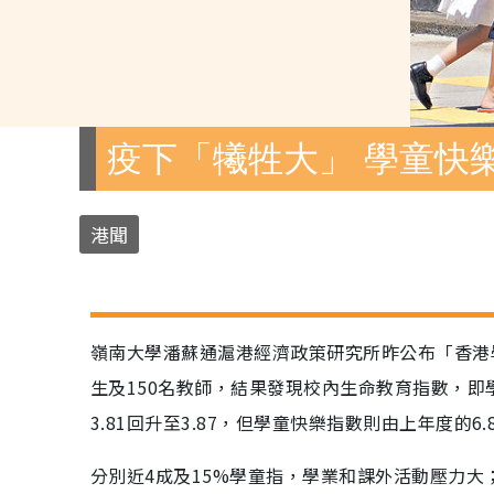
疫下「犧牲大」 學童快
港聞
嶺南大學潘蘇通滬港經濟政策研究所昨公布「香港學
生及150名教師，結果發現校內生命教育指數，
3.81回升至3.87，但學童快樂指數則由上年度的6.8
分別近4成及15%學童指，學業和課外活動壓力