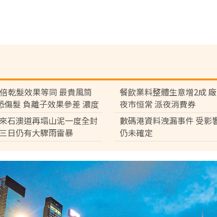
7倍乾髮效果等同 最貴風筒
餐飲業料整體生意增2成 
°C恐傷髮 負離子效果參差 濃度
夜市恒常 派夜消費券
倍
來石澳道再塌山泥一度全封
數碼港資料洩漏事件 受影
三日仍有大驟雨雷暴
仍未確定