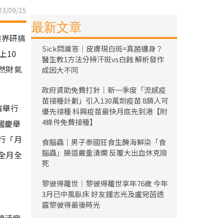
3/09/15
最新文章
業界研搞
Sick問識答｜皮膚現白斑=真菌纏身？
上10
醫生教1方法分辨汗斑vs白蝕 解析發作
然財氣
成因大不同
政府資助免費打針｜新一季度「流感疫
苗接種計劃」引入130萬劑疫苗 8類人可
濱舉行
優先接種 科興疫苗最快月底先到港【附
4條件免費接種】
國慶舉
行「月
食腦蟲｜男子泰國狂食生醃海鮮染「食
腦蟲」腸道嚴重潰爛 反覆大出血休克險
全月全
死
黎彼得離世｜黎彼得離世享年76歲 今年
3月已中風臥床 好友鍾志光及盧宛茵透
露黎彼得最後時光
搞活廟