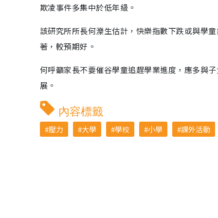
欺凌事件多集中於低年級。
該研究所所長何濼生估計，快樂指數下跌或與學童
著，較預期好。
何呼籲家長不要催谷學童追趕學業進度，應多與子
展。
內容標籤
壓力
大學
學校
小學
課外活動