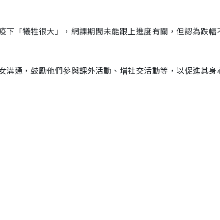
疫下「犧牲很大」，網課期間未能跟上進度有關，但認為跌幅
女溝通，鼓勵他們參與課外活動、增社交活動等，以促進其身