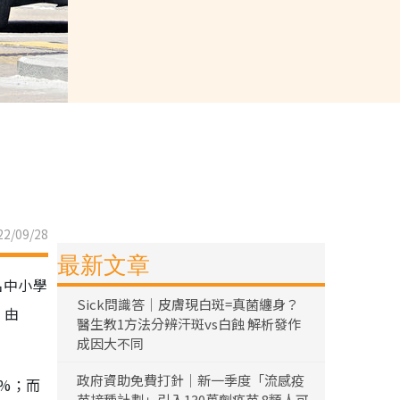
2/09/28
最新文章
名中小學
Sick問識答｜皮膚現白斑=真菌纏身？
，由
醫生教1方法分辨汗斑vs白蝕 解析發作
成因大不同
政府資助免費打針｜新一季度「流感疫
%；而
苗接種計劃」引入130萬劑疫苗 8類人可