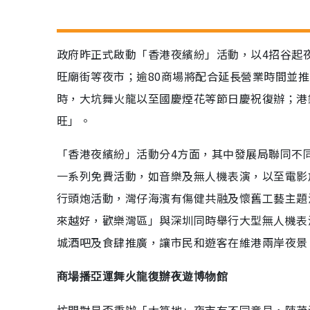
政府昨正式啟動「香港夜繽紛」活動，以4招谷起
旺廟街等夜市；逾80商場將配合延長營業時間並推
時，大坑舞火龍以至國慶煙花等節日慶祝復辦；港
旺」。
「香港夜繽紛」活動分4方面，其中發展局聯同不
一系列免費活動，如音樂及無人機表演，以至電影
行頭炮活動，灣仔海濱有傷健共融及懷舊工藝主題
來越好，歡樂灣區」與深圳同時舉行大型無人機表
城酒吧及食肆推廣，讓市民和遊客在維港兩岸夜景
商場播亞運舞火龍復辦夜遊博物館
坊間對是否重辦「大笪地」夜市有不同意見，陳茂