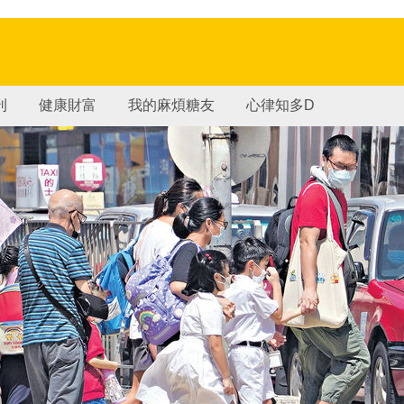
刊
健康財富
我的麻煩糖友
心律知多D