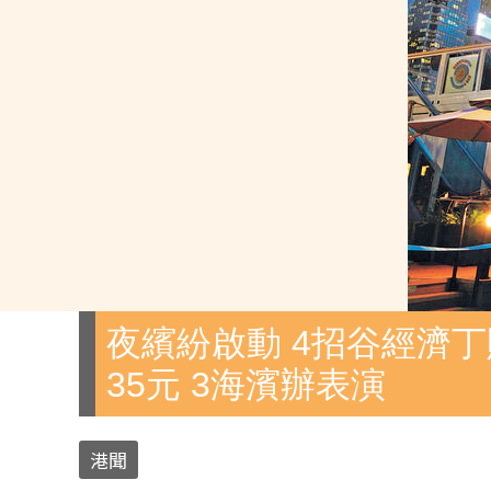
夜繽紛啟動 4招谷經濟丁
35元 3海濱辦表演
港聞