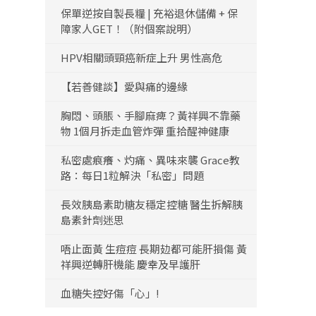
保單逆按自製長糧 | 充裕退休儲備 + 保
障家人GET！（附個案說明）
HPV相關頭頸癌新症上升 男性高危
【若善健談】愛與痛的邊緣
胸悶、頭脹、手腳麻痺？黃祥興不靠藥
物 1個月拆走血管炸彈 重拾醒神健康
私密處痕癢、灼痛、異味來襲 Grace教
路：每日1粒解決「私密」問題
長效胰島素助糖友穩定控糖 醫生拆解胰
島素針劑迷思
唔止面黃 生痘痘 長期攰都可能肝損傷 黃
祥興逆轉肝機能 慶幸及早護肝
血糖失控好傷「心」!