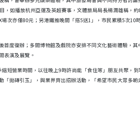
節目，如播放杭州亞運及英超賽事，文體旅局局長楊潤雄稱，約
AX場次亦僅80元；另港鐵推晚間「搭5送1」，市民累積5次10
後首度復辦；多間博物館及戲院亦安排不同文化藝術體驗，其
晚間表演及展覽。
戶縮短營業時間，以往晚上9時許尚能「食住等」朋友共聚，到
動「拋磚引玉」，與業界齊出招辦活動，「希望市民大眾多啲