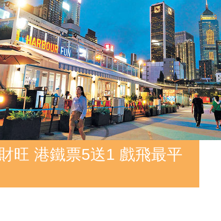
財旺 港鐵票5送1 戲飛最平