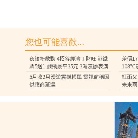
您也可能喜歡...
夜繽紛啟動 4招谷經濟丁財旺 港鐵
差價1
票5送1 戲飛最平35元 3海濱辦表演
108
差逾百
5月收2月漫遊震撼帳單 電訊商稱因
紅雨又
供應商延遲
未來兩