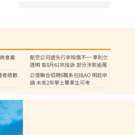
廠商會冀
航空公司遺失行李賠償不一 準則欠
透明 首8月61宗投訴 部分涉款逾萬
元
響者總數
公僕聯合招聘6職系包括AO 明起申
請 未來2年學士畢業生可考