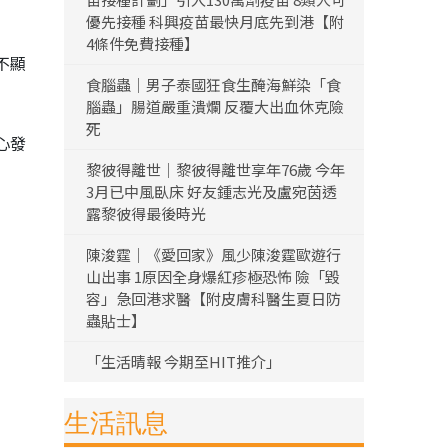
優先接種 科興疫苗最快月底先到港【附
4條件免費接種】
不顯
食腦蟲｜男子泰國狂食生醃海鮮染「食
腦蟲」腸道嚴重潰爛 反覆大出血休克險
死
心發
黎彼得離世｜黎彼得離世享年76歲 今年
3月已中風臥床 好友鍾志光及盧宛茵透
露黎彼得最後時光
陳浚霆｜《愛回家》風少陳浚霆歐遊行
山出事 1原因全身爆紅疹極恐怖 險「毀
容」急回港求醫【附皮膚科醫生夏日防
蟲貼士】
「生活晴報 今期至HIT推介」
生活訊息