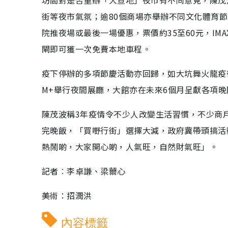
街等夜市氣氛；逾80個商場亦舉辦不同文化體育
院推夜場或最後一場優惠，票價約35至60元，IM
閘即可獲一次免費本地車程。
疫下停辦的多項節慶活動亦回歸，如大坑舞火龍疫
M+舉行夜間展廳，大館亦在未來6個月呈獻各項
陳茂波稱3年疫情令不少人改變生活習慣，不少商
完晚飯，「買嘢行街」選擇大減，政府冀帶頭搞活
熱鬧啲，大家開心啲，人氣旺，自然財氣旺」。
記者︰李卓謙、梁薾心
美術：招潤洪
內容標籤