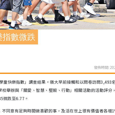
樂指數微跌
發佈時間: 202
童快樂指數」調查結果。嶺大早前接觸和以問卷訪問3,493
即學校舉辦與「關愛、智慧、堅毅、行動」相關活動的活動評分
5微跌至6.77。
大；不同意有足夠時間做喜歡的事，及活在世上很有價值者各增1