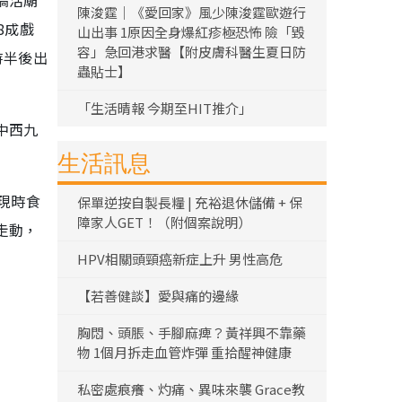
陳浚霆｜《愛回家》風少陳浚霆歐遊行
8成戲
山出事 1原因全身爆紅疹極恐怖 險「毀
容」急回港求醫【附皮膚科醫生夏日防
時半後出
蟲貼士】
「生活晴報 今期至HIT推介」
中西九
生活訊息
現時食
保單逆按自製長糧 | 充裕退休儲備 + 保
障家人GET！（附個案說明）
走動，
HPV相關頭頸癌新症上升 男性高危
【若善健談】愛與痛的邊緣
胸悶、頭脹、手腳麻痺？黃祥興不靠藥
物 1個月拆走血管炸彈 重拾醒神健康
私密處痕癢、灼痛、異味來襲 Grace教