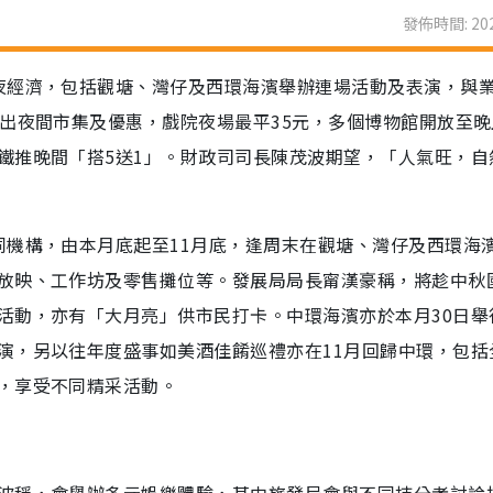
發佈時間: 202
夜經濟，包括觀塘、灣仔及西環海濱舉辦連場活動及表演，與
出夜間市集及優惠，戲院夜場最平35元，多個博物館開放至晚
鐵推晚間「搭5送1」。財政司司長陳茂波期望，「人氣旺，自
同機構，由本月底起至11月底，逢周末在觀塘、灣仔及西環海
放映、工作坊及零售攤位等。發展局局長甯漢豪稱，將趁中秋
活動，亦有「大月亮」供市民打卡。中環海濱亦於本月30日舉
演，另以往年度盛事如美酒佳餚巡禮亦在11月回歸中環，包括
，享受不同精采活動。
波稱，會舉辦多元娛樂體驗，其中旅發局會與不同持分者討論