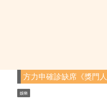
方力申確診缺席《獎門人》
娛樂