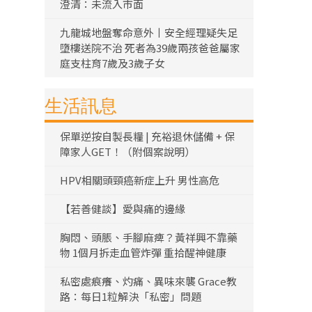
澄清：未流入市面
九龍城地盤奪命意外丨安全經理疑失足
墮樓送院不治 死者為39歲兩孩爸爸屬家
庭支柱育7歲及3歲子女
生活訊息
保單逆按自製長糧 | 充裕退休儲備 + 保
障家人GET！（附個案說明）
HPV相關頭頸癌新症上升 男性高危
【若善健談】愛與痛的邊緣
胸悶、頭脹、手腳麻痺？黃祥興不靠藥
物 1個月拆走血管炸彈 重拾醒神健康
私密處痕癢、灼痛、異味來襲 Grace教
路：每日1粒解決「私密」問題