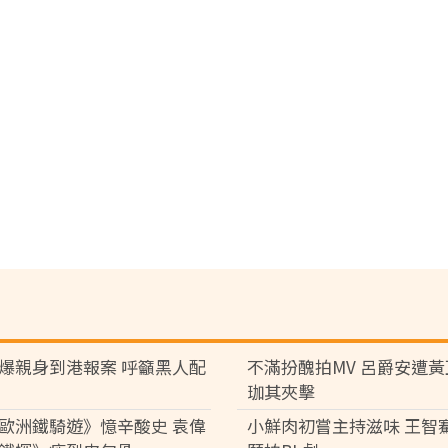
爆親身到港報案 呼籲黑人配
不滿扮醜拍MV 呂爵安遭
珈其夾擊
歐洲鐵騎遊》憶辛酸史 袁偉
小鮮肉初嘗主持滋味 王智