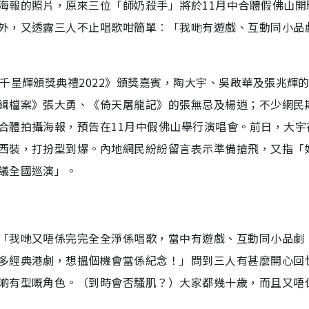
海報的照片，原來三位「師奶殺手」將於11月中合體假佛山開
外，又透露三人不止唱歌咁簡單︰「我哋有遊戲、互動同小品
千星輝頒獎典禮2022》頒獎嘉賓，陶大宇、吳啟華及張兆輝
緝檔案》張大勇、《倚天屠龍記》的張無忌及楊逍；不少網民
合體拍攝海報，預告在11月中假佛山舉行演唱會。前日，大宇
西裝，打扮型到爆。內地網民紛紛留言表示準備搶飛，又指「
議全國巡演」。
「我哋又唔係完完全全淨係唱歌，當中有遊戲、互動同小品劇
多經典港劇，想搵個機會當係紀念！」問到三人有甚麼開心回
啲有型嘅角色。（到時會否騷肌？）大家都幾十歲，而且又唔