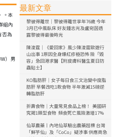
最新文章
》。本
黎彼得離世｜黎彼得離世享年76歲 今年
群組內
3月已中風臥床 好友鍾志光及盧宛茵透
有否為
露黎彼得最後時光
陳浚霆｜《愛回家》風少陳浚霆歐遊行
山出事 1原因全身爆紅疹極恐怖 險「毀
JW）男
容」急回港求醫【附皮膚科醫生夏日防
蟲貼士】
KO脂肪肝｜女子每日食三文治變中度脂
肪肝 早餐改吃1款食物 半年激減15磅逆
轉脂肪肝
折壽食物｜大量常見食品上榜！ 美國研
究揭1類型食物 頻食死亡風險激增17%
仙草農藥丨內地仙草驗出農藥超標 台灣
「鮮芋仙」及「CoCo」疑涉事 供應商急