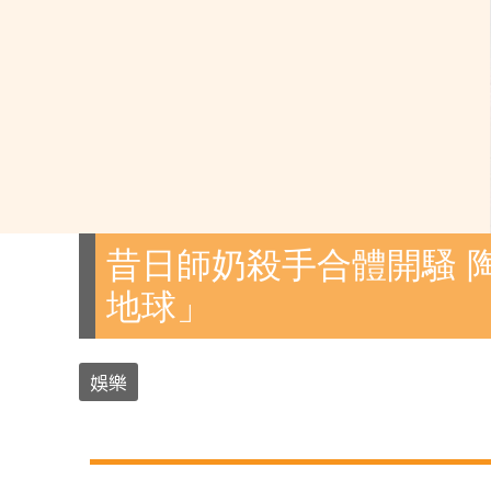
昔日師奶殺手合體開騷 
地球」
娛樂