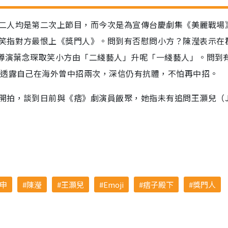
二人均是第二次上節目，而今次是為宣傳台慶劇集《美麗戰場
笑指對方最恨上《獎門人》。問到有否慰問小方？陳瀅表示在
爆導演葉念琛取笑小方由「二綫藝人」升呢「一綫藝人」。問到
後透露自己在海外曾中招兩次，深信仍有抗體，不怕再中招。
開拍，談到日前與《痞》劇演員飯聚，她指未有追問王灝兒（
申
陳瀅
王灝兒
Emoji
痞子殿下
獎門人