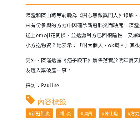
陳瀅和陳山聰等前晚為《開心無敵獎門人》錄影，
來有份參與的方力申因確診新冠肺炎而缺席，陳瀅
送上emoji花問候，並透露對方已回復陰性，又
小方送物資？她表示︰「咁大個人，ok嘅。」其
另外，陳瀅透露《痞子殿下》續集落實於明年夏天
友遭入稟破產一事。
採訪︰Pauline
內容標籤
新冠肺炎
肺炎
演員
陳山聰
方力