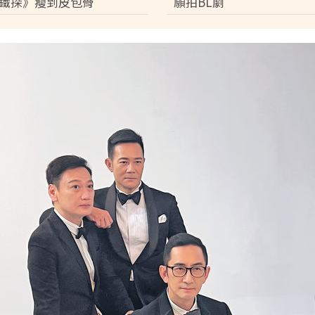
鐵探》瘦到皮包骨
願拍BL劇