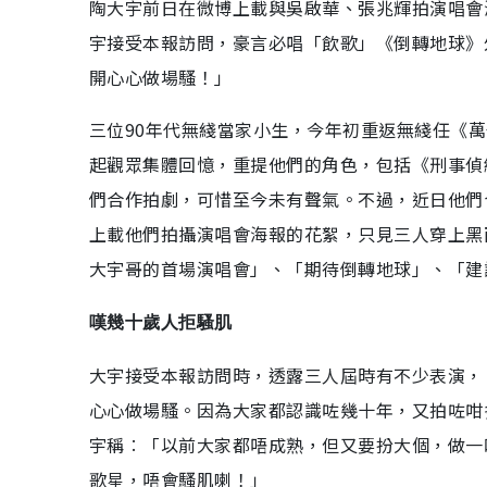
陶大宇前日在微博上載與吳啟華、張兆輝拍演唱會
宇接受本報訪問，豪言必唱「飲歌」《倒轉地球》
開心心做場騷！」
三位90年代無綫當家小生，今年初重返無綫任《萬
起觀眾集體回憶，重提他們的角色，包括《刑事偵
們合作拍劇，可惜至今未有聲氣。不過，近日他們
上載他們拍攝演唱會海報的花絮，只見三人穿上黑
大宇哥的首場演唱會」、「期待倒轉地球」、「建
嘆幾十歲人拒騷肌
大宇接受本報訪問時，透露三人屆時有不少表演，
心心做場騷。因為大家都認識咗幾十年，又拍咗咁
宇稱︰「以前大家都唔成熟，但又要扮大個，做一
歌星，唔會騷肌喇！」