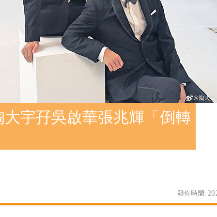
陶大宇孖吳啟華張兆輝「倒轉
發佈時間: 202