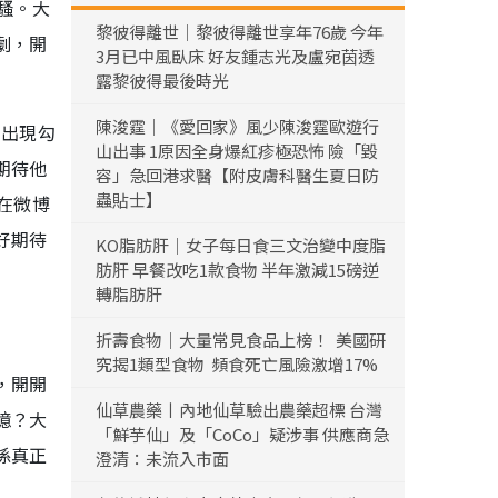
騷。大
黎彼得離世｜黎彼得離世享年76歲 今年
劇，開
3月已中風臥床 好友鍾志光及盧宛茵透
露黎彼得最後時光
陳浚霆｜《愛回家》風少陳浚霆歐遊行
的出現勾
山出事 1原因全身爆紅疹極恐怖 險「毀
期待他
容」急回港求醫【附皮膚科醫生夏日防
蟲貼士】
在微博
好期待
KO脂肪肝｜女子每日食三文治變中度脂
肪肝 早餐改吃1款食物 半年激減15磅逆
轉脂肪肝
折壽食物｜大量常見食品上榜！ 美國研
究揭1類型食物 頻食死亡風險激增17%
，開開
仙草農藥丨內地仙草驗出農藥超標 台灣
憶？大
「鮮芋仙」及「CoCo」疑涉事 供應商急
係真正
澄清：未流入市面