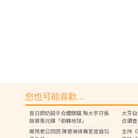
您也可能喜歡...
昔日師奶殺手合體開騷 陶大宇孖吳
大牙自
啟華張兆輝「倒轉地球」
合調查
撇甩老公囝囝 陳慧琳排舞室度過51
主持《