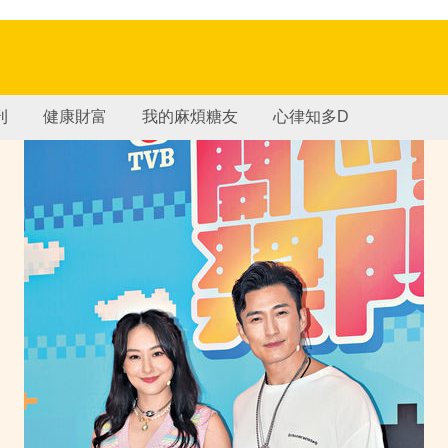
刊
健康財富
我的麻煩糖友
心律知多D