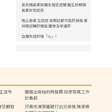
長效胰島素助糖友穩定控糖 醫生拆解胰
島素針劑迷思
唔止面黃 生痘痘 長期攰都可能肝損傷 黃
祥興逆轉肝機能 慶幸及早護肝
血糖失控好傷「心」!
黃正宜岑
獲邀出席紐約時裝周 邱彥筒寓工作
於集郵
騫范麒智
孖黃宗澤張繼聰打出兄弟情 陳家樂