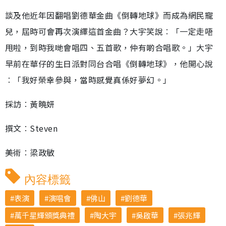
談及他近年因翻唱劉德華金曲《倒轉地球》而成為網民寵
兒，屆時可會再次演繹這首金曲？大宇笑說︰「一定走唔
甩啦，到時我哋會唱四、五首歌，仲有啲合唱歌。」大宇
早前在華仔的生日派對同台合唱《倒轉地球》，他開心說
︰「我好榮幸參與，當時感覺真係好夢幻。」
採訪︰黃曉妍
撰文︰Steven
美術︰梁政敏
內容標籤
表演
演唱會
佛山
劉德華
萬千星輝頒獎典禮
陶大宇
吳啟華
張兆輝