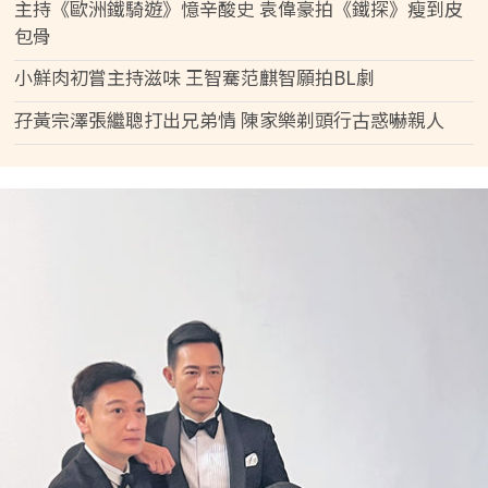
主持《歐洲鐵騎遊》憶辛酸史 袁偉豪拍《鐵探》瘦到皮
包骨
小鮮肉初嘗主持滋味 王智騫范麒智願拍BL劇
孖黃宗澤張繼聰打出兄弟情 陳家樂剃頭行古惑嚇親人