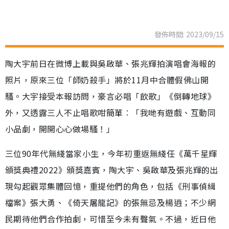
發佈時間: 2023/09/15
陶大宇前日在微博上載與吳啟華、張兆輝拍演唱會海報的
照片，原來三位「師奶殺手」將於11月中合體假佛山開
騷。大宇接受本報訪問，豪言必唱「飲歌」《倒轉地球》
外，又透露三人不止唱歌咁簡單︰「我哋有遊戲、互動同
小品劇，開開心心做場騷！」
三位90年代無綫當家小生，今年初重返無綫任《萬千星輝
頒獎典禮2022》頒獎嘉賓，陶大宇、吳啟華及張兆輝的出
現勾起觀眾集體回憶，重提他們的角色，包括《刑事偵緝
檔案》張大勇、《倚天屠龍記》的張無忌及楊逍；不少網
民期待他們合作拍劇，可惜至今未有聲氣。不過，近日他