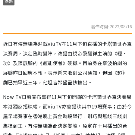
娛樂
發佈時間: 2022/08/16
近日有傳無綫為迎戰ViuTV在11月下旬直播的卡塔爾世界盃
決賽周，決定臨時變陣，改播由視帝黎耀祥主演的《輕‧
功》及陳展鵬的《超能使者》硬撼。目前身在寧波拍劇的
展鵬昨日回應本報，表示暫未收到公司通知，但因《超》
劇已拍畢近三年，他坦言希望盡快推出。
Now TV日前宣布奪得11月下旬開鑼的卡塔爾世界盃決賽周
本港獨家播映權，而ViuTV亦會播映其中19場賽事；由於今
屆早場賽事在香港晚上黃金時段舉行，剛巧與無綫三綫劇
集撞到正。有傳無綫為此決定變陣，原定在十月播出的台