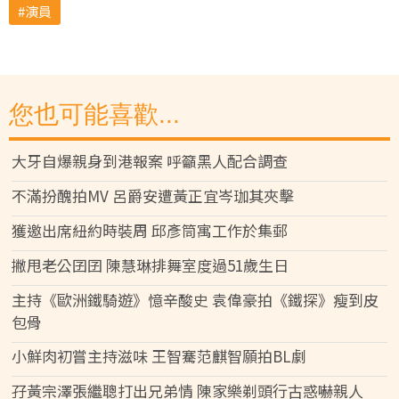
演員
您也可能喜歡...
大牙自爆親身到港報案 呼籲黑人配合調查
不滿扮醜拍MV 呂爵安遭黃正宜岑珈其夾擊
獲邀出席紐約時裝周 邱彥筒寓工作於集郵
撇甩老公囝囝 陳慧琳排舞室度過51歲生日
主持《歐洲鐵騎遊》憶辛酸史 袁偉豪拍《鐵探》瘦到皮
包骨
小鮮肉初嘗主持滋味 王智騫范麒智願拍BL劇
孖黃宗澤張繼聰打出兄弟情 陳家樂剃頭行古惑嚇親人