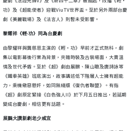
慶劇《法證先鋒V》及《新四十二章》被抽起，改播《輕‧
功》及《超能使者》迎戰ViuTV世界盃。至於另外兩部台慶
劇《美麗戰場》及《法言人》則暫未受影響。
黎耀祥《輕‧功》同為台慶劇
由黎耀祥與龔慈恩主演的《輕‧功》早前才正式煞科，劇
集以電影幕後行業為背景，夾雜時裝及古裝場面，大賣溫
情及世代矛盾。至於《超》劇由展鵬、陳山聰及唐詩詠等
《鐵拳英雄》班底演出，故事講述低下階層人士擁有超能
力，乘機儆惡懲奸，如同無綫版《復仇者聯盟》。有指
《超》劇原定緊接《白色強人II》於下月五日推出，若延期
變成台慶劇，相信更有話題。
展鵬大讚新劇老少咸宜