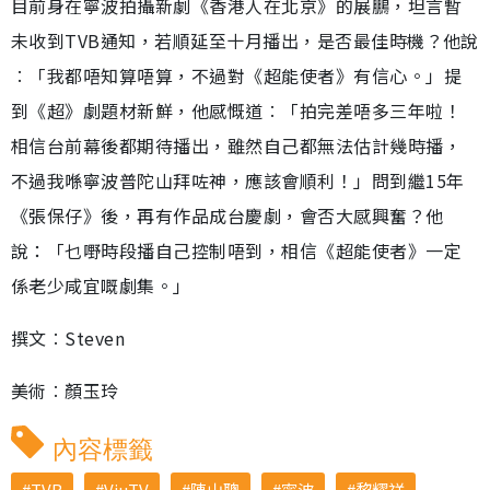
目前身在寧波拍攝新劇《香港人在北京》的展鵬，坦言暫
未收到TVB通知，若順延至十月播出，是否最佳時機？他說
︰「我都唔知算唔算，不過對《超能使者》有信心。」提
到《超》劇題材新鮮，他感慨道︰「拍完差唔多三年啦！
相信台前幕後都期待播出，雖然自己都無法估計幾時播，
不過我喺寧波普陀山拜咗神，應該會順利！」問到繼15年
《張保仔》後，再有作品成台慶劇，會否大感興奮？他
說：「乜嘢時段播自己控制唔到，相信《超能使者》一定
係老少咸宜嘅劇集。」
撰文︰Steven
美術︰顏玉玲
內容標籤
TVB
ViuTV
陳山聰
寧波
黎耀祥