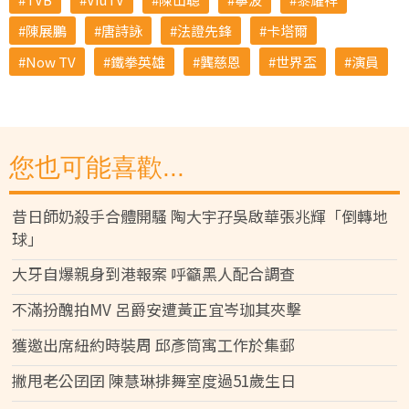
陳展鵬
唐詩詠
法證先鋒
卡塔爾
Now TV
鐵拳英雄
龔慈恩
世界盃
演員
您也可能喜歡...
昔日師奶殺手合體開騷 陶大宇孖吳啟華張兆輝「倒轉地
球」
大牙自爆親身到港報案 呼籲黑人配合調查
不滿扮醜拍MV 呂爵安遭黃正宜岑珈其夾擊
獲邀出席紐約時裝周 邱彥筒寓工作於集郵
撇甩老公囝囝 陳慧琳排舞室度過51歲生日