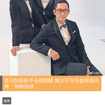
昔日師奶殺手合體開騷 陶大宇孖吳啟華張兆
輝「倒轉地球」
娛樂