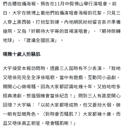
們合體拍攝海報，預告在11月中假佛山舉行演唱會。前
日，大宇在微博上載他們拍攝演唱會海報的花絮，只見三
人穿上黑西裝，打扮型到爆。內地網民紛紛留言表示準備
搶飛，又指「好期待大宇哥的首場演唱會」、「期待倒轉
地球」、「建議全國巡演」。
嘆幾十歲人拒騷肌
大宇接受本報訪問時，透露三人屆時有不少表演，「我哋
又唔係完完全全淨係唱歌，當中有遊戲、互動同小品劇，
開開心心做場騷。因為大家都認識咗幾十年，又拍咗咁多
經典港劇，想搵個機會當係紀念！」問到三人有甚麼開心
回憶？大宇稱︰「以前大家都唔成熟，但又要扮大個，做
一啲有型嘅角色。（到時會否騷肌？）大家都幾十歲，而
且又唔係真正歌星，唔會騷肌喇！」