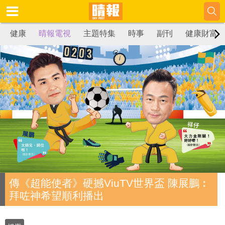
健康
晴報電視
主題特集
時事
副刊
健康財富
傳《超能使者》硬撼ViuTV世界盃 陳展鵬︰
拜咗神希望順利播出