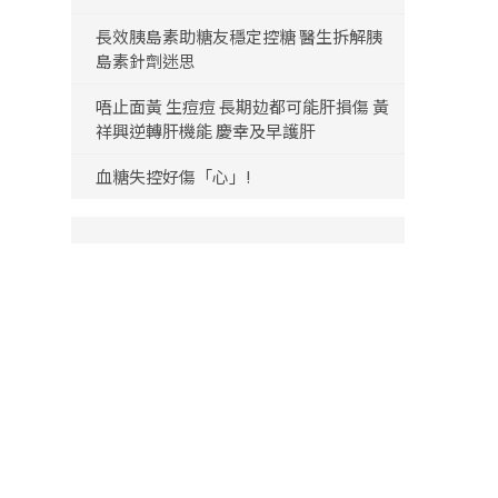
長效胰島素助糖友穩定控糖 醫生拆解胰
島素針劑迷思
唔止面黃 生痘痘 長期攰都可能肝損傷 黃
祥興逆轉肝機能 慶幸及早護肝
血糖失控好傷「心」!