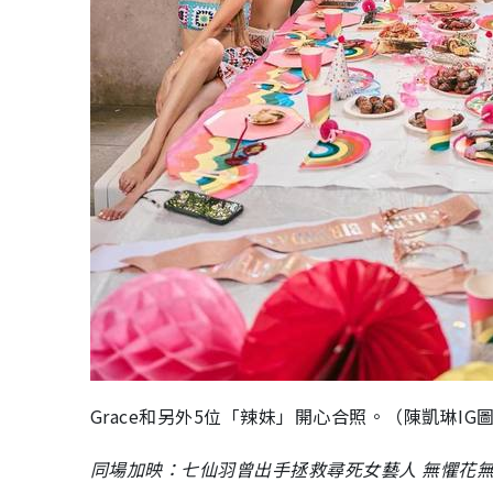
Grace和另外5位「辣妹」開心合照。（陳凱琳IG
同場加映：七仙羽曾出手拯救尋死女藝人 無懼花