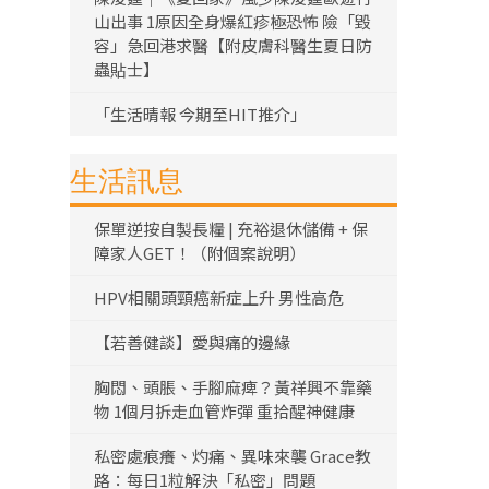
山出事 1原因全身爆紅疹極恐怖 險「毀
容」急回港求醫【附皮膚科醫生夏日防
蟲貼士】
「生活晴報 今期至HIT推介」
生活訊息
保單逆按自製長糧 | 充裕退休儲備 + 保
障家人GET！（附個案說明）
HPV相關頭頸癌新症上升 男性高危
【若善健談】愛與痛的邊緣
胸悶、頭脹、手腳麻痺？黃祥興不靠藥
物 1個月拆走血管炸彈 重拾醒神健康
私密處痕癢、灼痛、異味來襲 Grace教
路：每日1粒解決「私密」問題