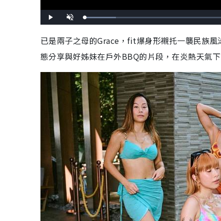
載
播
開
入
放
啟
完
音
畢
效
已是兩子之母的Grace，fit爆身形襯托一襲民
:
9
.
態分享與好姊妹在戶外BBQ的片段，在炎熱天氣下
2
6
%