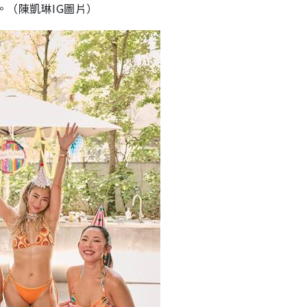
。（陳凱琳IG圖片）