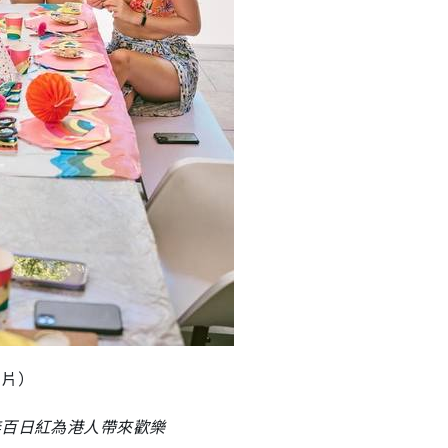
圖片）
無百日紅為港人帶來歡樂