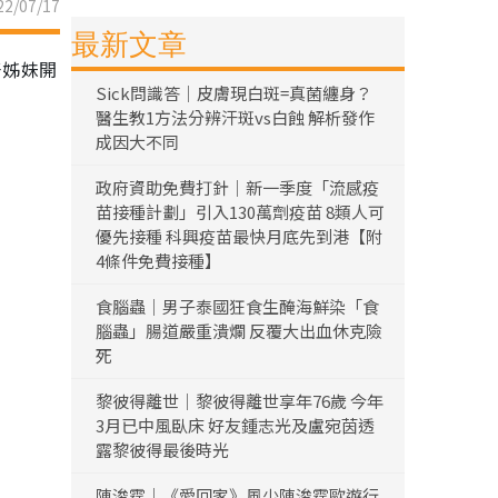
2/07/17
最新文章
好姊妹開
Sick問識答｜皮膚現白斑=真菌纏身？
醫生教1方法分辨汗斑vs白蝕 解析發作
成因大不同
政府資助免費打針｜新一季度「流感疫
苗接種計劃」引入130萬劑疫苗 8類人可
優先接種 科興疫苗最快月底先到港【附
4條件免費接種】
食腦蟲｜男子泰國狂食生醃海鮮染「食
腦蟲」腸道嚴重潰爛 反覆大出血休克險
死
黎彼得離世｜黎彼得離世享年76歲 今年
3月已中風臥床 好友鍾志光及盧宛茵透
露黎彼得最後時光
陳浚霆｜《愛回家》風少陳浚霆歐遊行