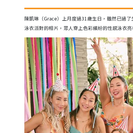
陳凱琳（Grace）上月度過31歲生日，雖然已過
泳衣派對的相片，眾人穿上色彩繽紛的性感泳衣亮