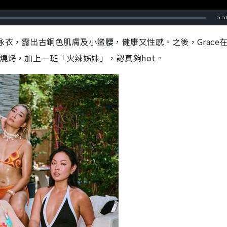
剩
-
5:5
餘
族風泳衣，露出古銅色肌膚及小蠻腰，健康又性感。之後，Grace
時
燒烤，加上一班「火辣姊妹」，認真夠hot。
間