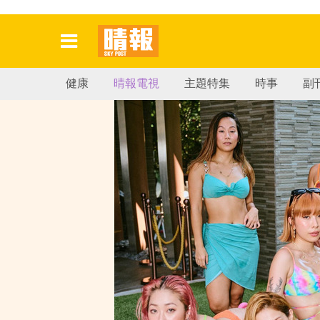
健康
晴報電視
主題特集
時事
副