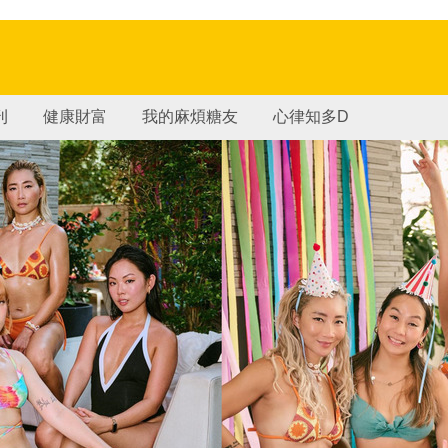
刊
健康財富
我的麻煩糖友
心律知多D