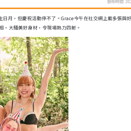
發佈時間: 202
了生日月，但慶祝活動停不了。Grace今午在社交網上載多張與
相，大騷美好身材，令現場熱力四射。