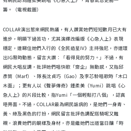
籌。（電視截圖）
COLLAR演出惹來網民熱議，有人讚賞她們短短數月已大有
進步，明顯下過苦功，尤其演繹改編版《心急人上》表現
穩定，連睇住她們入行的《全民造星IV》主持強尼，亦連環
出IG限時動態，留言大讚︰「看得見的努力。」不過，有
網民大唱反調，批評她們唱快歌「齋企」無動感，又指邱
彥筒（Marf）、隊長沈貞巧（Gao）及李芯駖唱歌時「木口
木面」；更有人以《聲夢傳奇》鍾柔美（Yumi）跳唱《心
急人上》的片段比較，指Yumi「一個輕鬆打八個」，認真
唔畀面。不過，COLLAR最為網民詬病的，是她們一身青、
黃、綠及黑色的打扮，網民留言批評色調配搭騎呢又難
襯，浪費她們的靚樣及身材，亦是繼她們出道當日釀「時