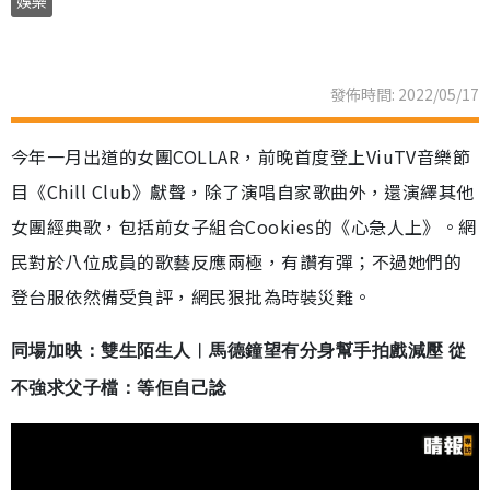
娛樂
發佈時間: 2022/05/17
今年一月出道的女團COLLAR，前晚首度登上ViuTV音樂節
目《Chill Club》獻聲，除了演唱自家歌曲外，還演繹其他
女團經典歌，包括前女子組合Cookies的《心急人上》。網
民對於八位成員的歌藝反應兩極，有讚有彈；不過她們的
登台服依然備受負評，網民狠批為時裝災難。
同場加映：雙生陌生人︳馬德鐘望有分身幫手拍戲減壓 從
不強求父子檔：等佢自己諗