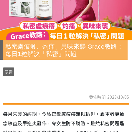
私密處痕癢、灼痛、異味來襲 Grace教路：
每日1粒解決「私密」問題
健康
發佈時間: 2023/10/05
每月來襲的經期，令私密敏感痕癢無限輪迴，嚴重者更致
念珠菌及尿道炎發作，令女生防不勝防。雖然私密問題尷