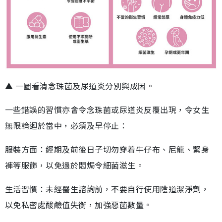
▲ 一圖看清念珠菌及尿道炎分別與成因。
一些錯誤的習慣亦會令念珠菌或尿道炎反覆出現，令女生
無限輪迴於當中，必須及早停止：
服裝方面：經期及前後日子切勿穿着牛仔布、尼龍、緊身
褲等服飾，以免過於悶焗令細菌滋生。
生活習慣：未經醫生諮詢前，不要自行使用陰道潔淨劑，
以免私密處酸鹼值失衡，加強惡菌數量。