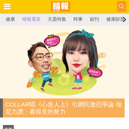
健康
晴報電視
主題特集
時事
副刊
健康財富
COLLAR唱《心急人上》引網民激烈爭論 強
尼力讚：看得見的努力