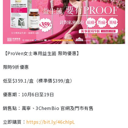
【ProVen女士專用益生菌 限時優惠】
限時9折優惠
低至$359.1/盒（標準價$399/盒）
優惠期：10月6日至19日
銷售點：萬寧、3ChemBio 官網及門市有售
立即購買：
https://bit.ly/46chIpL