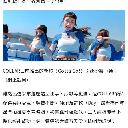
裝災難」後，衣着再一次出事。
COLLAR日前推出的新歌《Gotta Go!》引起抄襲爭議。
（網上截圖）
雖然出道以來經歷造型出事、抄歌等風波，但COLLAR依然
深得客戶愛戴，廣告不斷，Marf及許軼（Day）最近為潮流
品牌拍攝夏季宣傳照，初嘗踩滑板滋味。二人經指導半小
時已經能成功上板，獲導師大讚有天份。Marf謙虛說︰