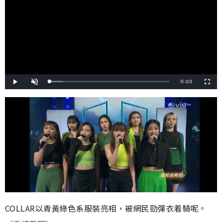
剩
-
5:00
載
播
開
全
入
放
啟
螢
完
音
幕
餘
畢
效
:
1
時
0
.
8
間
0
%
COLLAR以青黃綠色系服裝亮相，被網民勁彈衣着騎呢。