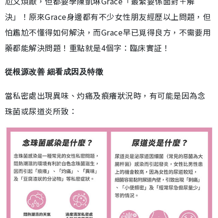
尬又煩厭，但都要學陳凱琳Grace「最緊要係面對＋解
決」！原來Grace身邊都有不少女性朋友經歷以上問題，但
怕尷尬不懂得如何解決，而Grace早已覓得良方，不需要用
藥都能解決問題！重點就是4個字：臨床實証！
從根源改善 細看成因及特徵
當私密處出現異味、灼痛及痕癢狀況時，有可能是因為念
珠菌或尿道炎所致：