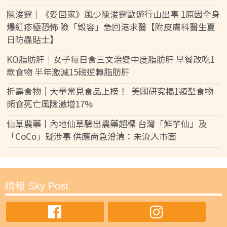
陳浚霆｜《愛回家》風少陳浚霆歐遊行山出事 1原因全身
爆紅疹極恐怖 險「毀容」急回港求醫【附皮膚科醫生夏
日防蟲貼士】
KO脂肪肝｜女子每日食三文治變中度脂肪肝 早餐改吃1
款食物 半年激減15磅逆轉脂肪肝
折壽食物｜大量常見食品上榜！ 美國研究揭1類型食物
頻食死亡風險激增17%
仙草農藥丨內地仙草驗出農藥超標 台灣「鮮芋仙」及
「CoCo」疑涉事 供應商急澄清：未流入市面
晴報 Sky Post