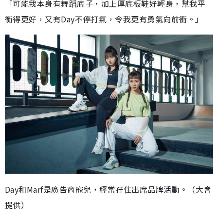
「可能我本身有舞蹈底子，加上厚底板鞋好輕身，幫我平
衡得更好，又有Day不停打氣，令我更有勇氣向前衝。」
Day和Marf是廣告商寵兒，經常孖住出席品牌活動。（大會
提供）