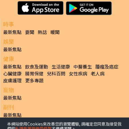
時事
最新焦點
要聞
熱話
暖聞
娛樂
最新焦點
健康
最新焦點
飲食及運動
生活健康
中醫養生
腫瘤及癌症
心臟健康
腸胃保健
兒科百問
女性疾病
老人病
皮膚護理
更多專題
寵物
最新焦點
副刊
最新焦點
本網站使用Cookies來改善您的瀏覽體驗, 請確定您同意及接受我
日報
們的
私隱政策與使用條款
才繼續瀏覽。