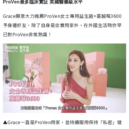
ProVen最多臨床實証 英國醫藥級水平
Grace願意大力推薦ProVen女士專用益生菌+蔓越莓3600
予身邊好友，除了自身是忠實用家外，在外國生活時亦早
已對ProVen非常熟識！
▲Grace一直是ProVen用家，並持續服用保持「私密」健