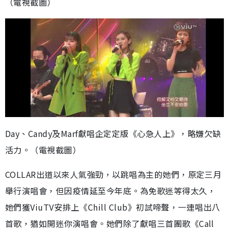
（電視截圖）
Day、Candy及Marf獻唱企定定版《心急人上》，略嫌欠缺
活力。（電視截圖）
COLLAR出道以來人氣強勁，以跳唱為主的她們，原定三月
舉行演唱會，但因疫情延至今年底。為免歌迷等得太久，
她們獲ViuTV安排上《Chill Club》初試啼聲，一連唱出八
首歌，猶如開迷你演唱會。她們除了獻唱三首團歌《Call