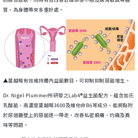
質，為身體帶來多重好處。
▲蔓越莓有效維持體內益菌數目，可抑制抑制惡菌增生。
Dr. Nigel Plummer所研發之Lab4®益生菌配方，蘊含加氏
乳酸菌、高濃度蔓越莓3600及維他命B6等成分，能將黏附
於尿道牆壁上的惡菌逐一帶走，改善私密痕癢、灼痛及異
味等問題。