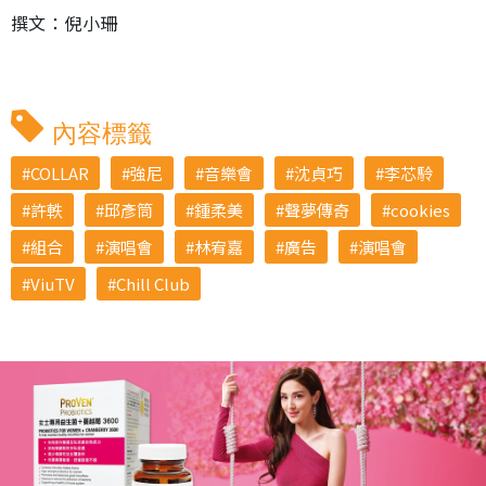
撰文：倪小珊
內容標籤
COLLAR
強尼
音樂會
沈貞巧
李芯駖
許軼
邱彥筒
鍾柔美
聲夢傳奇
cookies
組合
演唱會
林宥嘉
廣告
演唱會
ViuTV
Chill Club