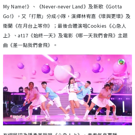
My Name!》、《Never-never Land》及新歌《Gotta
Go!》，又「打散」分成小隊，演繹林宥嘉《壞與更壞》及
衛蘭《在月台上等你》；最後合體演唱Cookies《心急人
上》、at17《始終一天》及電影《哪一天我們會飛》主題
曲《差一點我們會飛》。
有網民認為鍾柔美跳唱《心急人上》，青春氣息更勝一