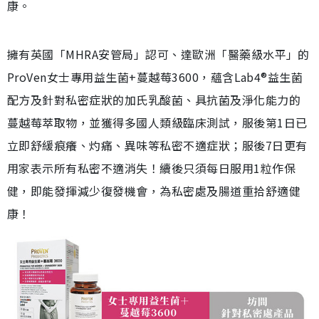
康。
擁有英國「MHRA安管局」認可、達歐洲「醫藥級水平」的
ProVen女士專用益生菌+蔓越莓3600，蘊含Lab4®益生菌
配方及針對私密症狀的加氏乳酸菌、具抗菌及淨化能力的
蔓越莓萃取物，並獲得多國人類級臨床測試，服後第1日已
立即舒緩痕癢、灼痛、異味等私密不適症狀；服後7日更有
用家表示所有私密不適消失！續後只須每日服用1粒作保
健，即能發揮減少復發機會，為私密處及腸道重拾舒適健
康！