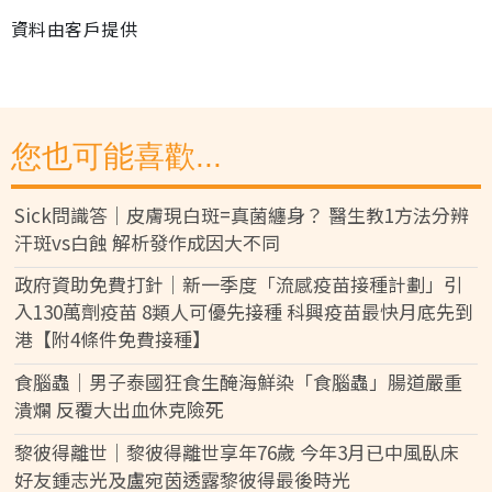
資料由客戶提供
您也可能喜歡...
Sick問識答｜皮膚現白斑=真菌纏身？ 醫生教1方法分辨
汗斑vs白蝕 解析發作成因大不同
政府資助免費打針｜新一季度「流感疫苗接種計劃」引
入130萬劑疫苗 8類人可優先接種 科興疫苗最快月底先到
港【附4條件免費接種】
食腦蟲｜男子泰國狂食生醃海鮮染「食腦蟲」腸道嚴重
潰爛 反覆大出血休克險死
黎彼得離世｜黎彼得離世享年76歲 今年3月已中風臥床
好友鍾志光及盧宛茵透露黎彼得最後時光