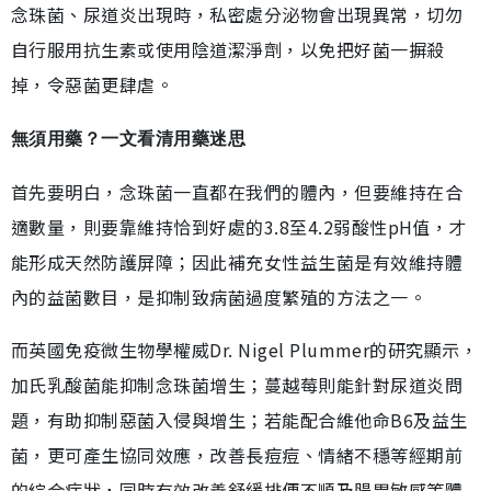
念珠菌、尿道炎出現時，私密處分泌物會出現異常，切勿
自行服用抗生素或使用陰道潔淨劑，以免把好菌一摒殺
掉，令惡菌更肆虐。
無須用藥？一文看清用藥迷思
首先要明白，念珠菌一直都在我們的體內，但要維持在合
適數量，則要靠維持恰到好處的3.8至4.2弱酸性pH值，才
能形成天然防護屏障；因此補充女性益生菌是有效維持體
內的益菌數目，是抑制致病菌過度繁殖的方法之一。
而英國免疫微生物學權威Dr. Nigel Plummer的研究顯示，
加氏乳酸菌能抑制念珠菌增生；蔓越莓則能針對尿道炎問
題，有助抑制惡菌入侵與增生；若能配合維他命B6及益生
菌，更可產生協同效應，改善長痘痘、情緒不穩等經期前
的綜合症狀，同時有效改善舒緩排便不順及腸胃敏感等體