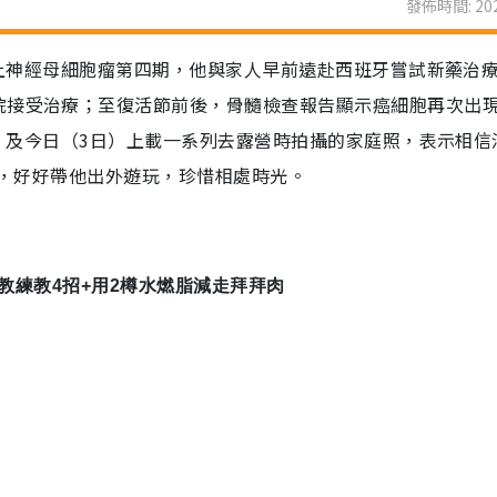
發佈時間: 202
幸患上神經母細胞瘤第四期，他與家人早前遠赴西班牙嘗試新藥治
院接受治療；至復活節前後，骨髓檢查報告顯示癌細胞再次出
2日）及今日（3日）上載一系列去露營時拍攝的家庭照，表示相信
跳時，好好帶他出外遊玩，珍惜相處時光。
？健身教練教4招+用2樽水燃脂減走拜拜肉