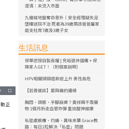
澄清：未流入市面
九龍城地盤奪命意外丨安全經理疑失足
墮樓送院不治 死者為39歲兩孩爸爸屬家
庭支柱育7歲及3歲子女
生活訊息
保單逆按自製長糧 | 充裕退休儲備 + 保
障家人GET！（附個案說明）
HPV相關頭頸癌新症上升 男性高危
【若善健談】愛與痛的邊緣
8
全
螢
幕
胸悶、頭脹、手腳麻痺？黃祥興不靠藥
行動正
物 1個月拆走血管炸彈 重拾醒神健康
私密處痕癢、灼痛、異味來襲 Grace教
路：每日1粒解決「私密」問題