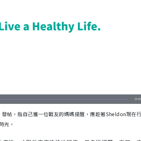
剩
-
3:0
餘
」發帖，指自己獲一位戰友的媽媽提醒，應趁著Sheldon現在
時
時光，
間