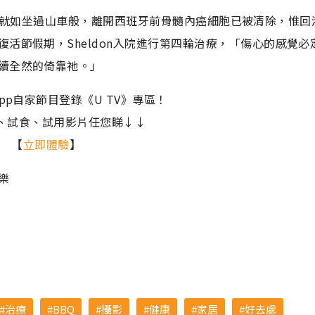
n的病情就如坐過山車般，離開西班牙前骨髓內癌細胞已被清除，惟
活節假期，Sheldon入院進行第四輪治療，「傷心的感覺必
續全然的倚靠祂。」
yle App自家節目登錄《U TV》專區！
、試食、試用影片任您睇↓↓
【
立即體驗
】
樂
治療
BBQ
攝影
健康
家居
好去處