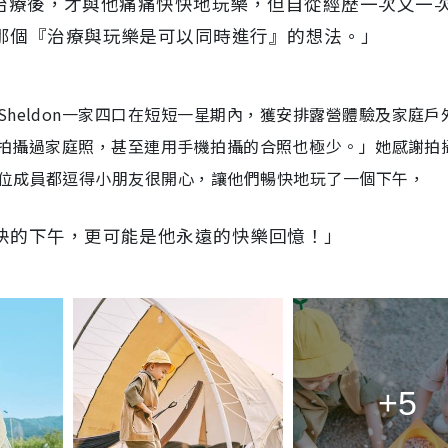
所有治療後，才與他痛痛快快地玩樂，但自從經歷一次又一
那個『治療與玩樂是可以同時進行』的想法。」
heldon一家四口在短短一星期內，獲安排露營體驗及家庭戶
沒有拍攝過家庭照，甚至連用手機拍攝的合照也極少。」她感謝拍
位成員都逗得小朋友很開心，讓他們暢快地玩了一個下午，
快的下午，更可能是他永遠的快樂回憶！」
+5