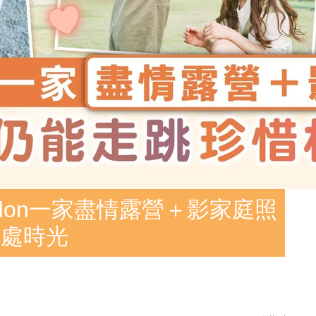
ldon一家盡情露營＋影家庭照
相處時光