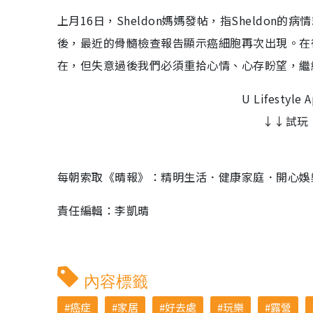
上月16日，Sheldon媽媽發帖，指Sheldo
後，最近的骨髓檢查報告顯示癌細胞再次出現。在復
在，但失意過後我們必須重拾心情、心存盼望，繼
U Lifest
↓↓試玩
每朝索取《晴報》：精明生活．健康家庭．開心娛
責任編輯：李凱晴
內容標籤
癌症
家居
好去處
玩樂
露營