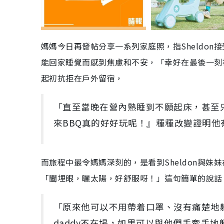
媽媽今日再發帖分享一系列家庭照，指Sheldo
能回家睡覺而感到焦慮和不安，「幸好在最後一刻被
起初抗拒在戶外留宿，
「直至當晚在營內熟睡到不願起床，甚至
來BBQ真的好好玩呢！』種種改變證明他
而旅程中最令媽媽深刻的，是看到Sheldon與妹
「闔埋眼，曬太陽，好舒服呀！」這句簡單的說話
「原來他可以不用帶着口罩、沒有痛楚地
daddy不在場，如果可以與他們手牽手