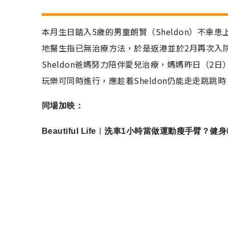
本月生日踏入5歲的男童朗賢（Sheldon）不
地醫生指已無治療方法，於是返港並於2月再次入
Sheldon爸媽努力陪伴愛兒治療，媽媽昨日（
玩樂可同時進行，應趁着Sheldon仍能走走跳
同場加映：
Beautiful Life︳洗車1小時當做運動瘦手臂