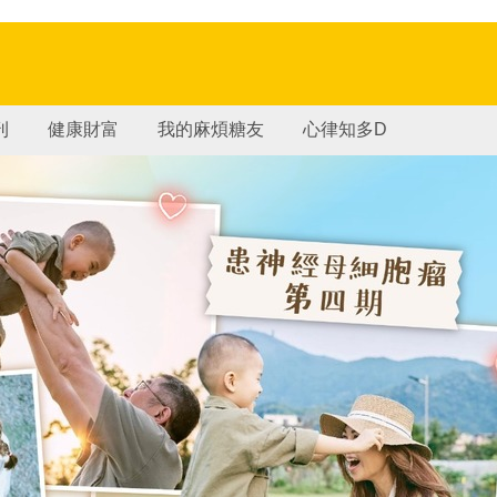
刊
健康財富
我的麻煩糖友
心律知多D