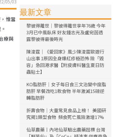
2/05/03
最新文章
療，惟當
黎彼得離世｜黎彼得離世享年76歲 今年
現。
3月已中風臥床 好友鍾志光及盧宛茵透
治療與
露黎彼得最後時光
陳浚霆｜《愛回家》風少陳浚霆歐遊行
山出事 1原因全身爆紅疹極恐怖 險「毀
容」急回港求醫【附皮膚科醫生夏日防
蟲貼士】
KO脂肪肝｜女子每日食三文治變中度脂
肪肝 早餐改吃1款食物 半年激減15磅逆
轉脂肪肝
折壽食物｜大量常見食品上榜！ 美國研
究揭1類型食物 頻食死亡風險激增17%
仙草農藥丨內地仙草驗出農藥超標 台灣
「鮮芋仙」及「CoCo」疑涉事 供應商急