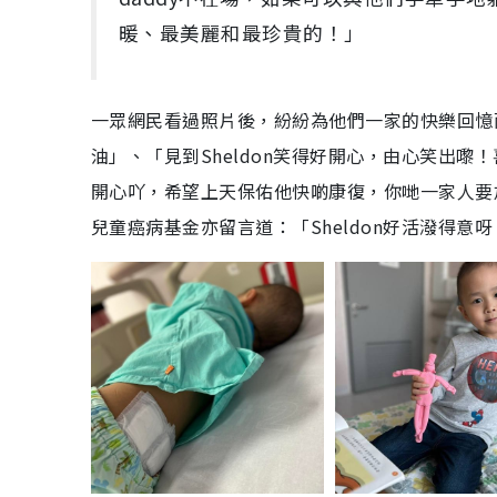
暖、最美麗和最珍貴的！」
一眾網民看過照片後，紛紛為他們一家的快樂回憶而
油」、「見到Sheldon笑得好開心，由心笑出嚟
開心吖，希望上天保佑他快啲康復，你哋一家人要加
兒童癌病基金亦留言道：「Sheldon好活潑得