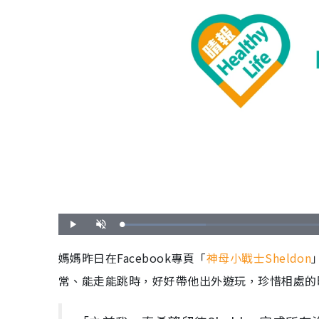
載
播
開
入
放
啟
完
音
畢
效
媽媽昨日在Facebook專頁「
神母小戰士Sheldon
:
1
7
常、能走能跳時，好好帶他出外遊玩，珍惜相處的
.
2
3
%