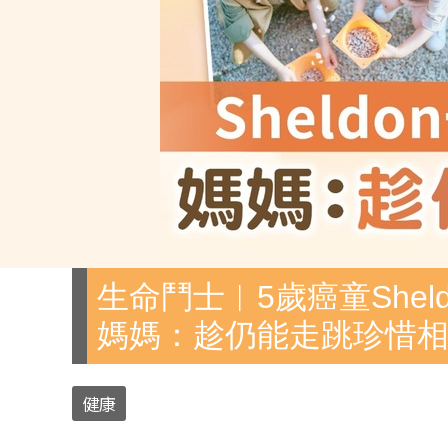
生命鬥士︳5歲癌童She
媽媽：趁仍能走跳珍惜
健康