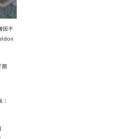
會因不
don
『原
說：
和
溫