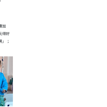
續加
玩得好
啊」；