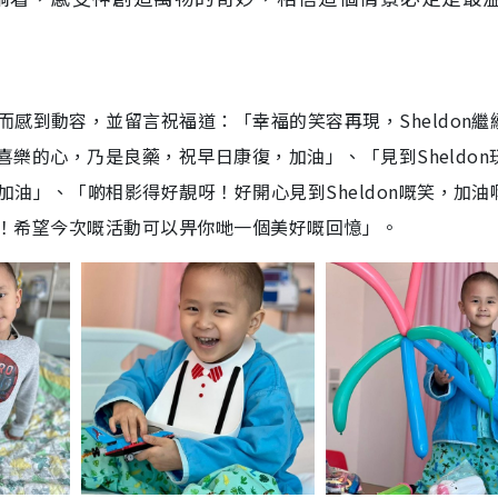
感到動容，並留言祝福道：「幸福的笑容再現，Sheldon繼
！喜樂的心，乃是良藥，祝早日康復，加油」、「見到Sheldon
油」、「啲相影得好靚呀！好開心見到Sheldon嘅笑，加油
意呀！希望今次嘅活動可以畀你哋一個美好嘅回憶」。