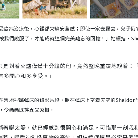
n接受癌病治療後，心裡都欠缺安全感；即使一家去露營，兒子仍
我們說服了，才能成就這個完美難忘的回憶！」她續指，Shel
只是對着火爐僅僅十分鐘的他，竟然整晚重覆地說着：
有多開心和多享受。」
妹在營地裡跳彈床的錄影片段，躺在彈床上望着天空的Sheldon
，令媽媽既詫異又感慨，
躺著曬太陽，就已經感到很開心和滿足。可惜那一刻我
地躺着，感受神創造萬物的奇妙，相信這個情景必定是最