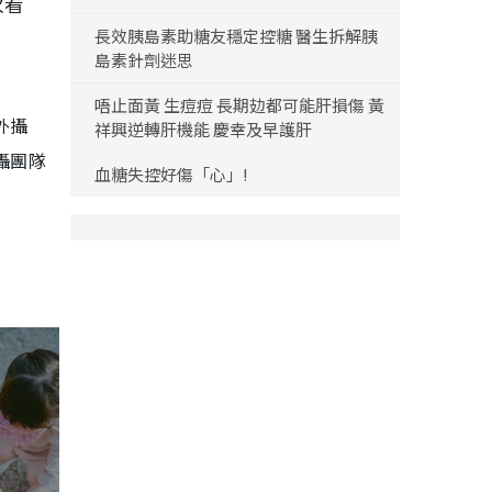
次看
長效胰島素助糖友穩定控糖 醫生拆解胰
島素針劑迷思
唔止面黃 生痘痘 長期攰都可能肝損傷 黃
外攝
祥興逆轉肝機能 慶幸及早護肝
攝團隊
血糖失控好傷「心」!