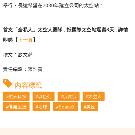
舉行，長遠希望在2030年建立公司的太空站。
首支「全私人」太空人團隊 , 抵國際太空站逗留8天 , 詳情
即睇【
下一頁
】
撰文︰歐文瀚
責任編輯：陳浩義
內容標籤
航天科技
以色列
俄亥俄
太空人
佛羅里達
地球
SpaceX
美國