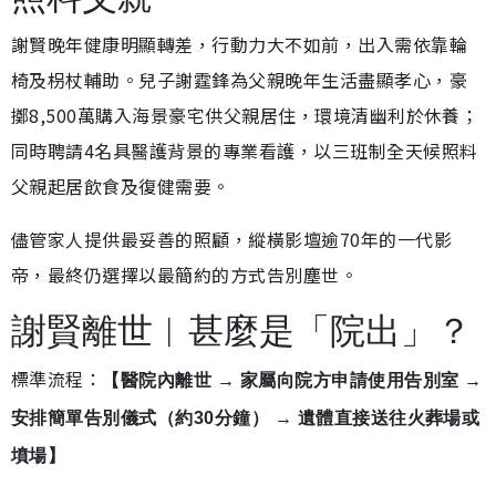
謝賢晚年健康明顯轉差，行動力大不如前，出入需依靠輪
椅及枴杖輔助。兒子謝霆鋒為父親晚年生活盡顯孝心，豪
擲8,500萬購入海景豪宅供父親居住，環境清幽利於休養；
同時聘請4名具醫護背景的專業看護，以三班制全天候照料
父親起居飲食及復健需要。
儘管家人提供最妥善的照顧，縱橫影壇逾70年的一代影
帝，最終仍選擇以最簡約的方式告別塵世。
謝賢離世︱甚麼是「院出」？
標準流程：
【醫院內離世 → 家屬向院方申請使用告別室 →
安排簡單告別儀式（約30分鐘） → 遺體直接送往火葬場或
墳場】