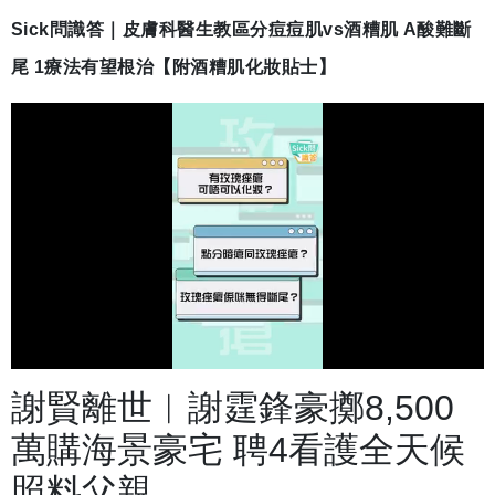
Sick問識答｜皮膚科醫生教區分痘痘肌vs酒糟肌 A酸難斷
尾 1療法有望根治【附酒糟肌化妝貼士】
載
開
入
啟
完
音
畢
效
謝賢離世︱謝霆鋒豪擲8,500
:
2
4
.
萬購海景豪宅 聘4看護全天候
9
7
%
照料父親