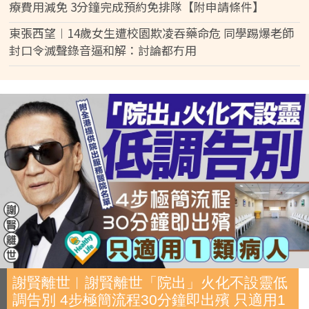
療費用減免 3分鐘完成預約免排隊【附申請條件】
東張西望︱14歲女生遭校園欺凌吞藥命危 同學踢爆老師
封口令滅聲錄音逼和解：討論都冇用
謝賢離世︱謝賢離世「院出」火化不設靈低
調告別 4步極簡流程30分鐘即出殯 只適用1