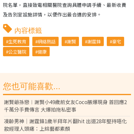
院名單，直接致電相關醫院查詢具體申請手續、最新收費
及告別室設施詳情，以便作出最合適的安排。
內容標籤
生死教育
網絡熱話
謝賢
謝霆鋒
豪宅
公立醫院
健康
您也可能喜歡...
謝賢爺孫戀︱謝賢小49歲前女友Coco脹爆現身 首回應2
千萬分手費傳言 大爆拍拖私密事
凍齡男神｜謝霆鋒1歲半拜年片翻hit 出道28年堅持唔化
妝經理人頭痛：上綜藝都素顏