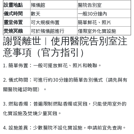
殯儀館
醫院告別室
設靈地點
數天
一般30分鐘內
儀式時間
可大規模佈置
簡單鮮花、照片
靈堂佈置
可於殯儀館進行
僅限室外化寶設施
焚燒冥鏹
謝賢離世︱使用醫院告別室注
意事項（官方指引）
1. 簡單佈置：一般可擺放鮮花、照片和輓聯。
2. 儀式時間：可進行約30分鐘的簡單告別儀式（請先與有
關醫院確認時間）。
3. 燃點香燭：普遍限制燃點香燭或冥鏹，只能使用室外的
化寶設施及焚燒少量冥鏹。
4. 設施差異：少數醫院不設化寶設施，申請前宜先查詢。