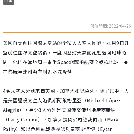
時事
發佈時間: 2022/04/26
美國首支前往國際太空站的全私人太空人團隊，本月9日升
空前往國際太空站後，一度因惡劣天氣而延遲返回地球時
間，他們在當地周一乘坐SpaceX龍飛船安全返抵地球，並
在佛羅里達州海岸附近水域降落。
4名太空人分別來自美國、加拿大和以色列，除了其中一人
是美國退役太空人洛佩斯阿萊格里亞（Michael López-
Alegría），另外3人分別是美國俄亥俄州地產商康納
（Larry Connor）、加拿大投資公司總裁帕西（Mark
Pathy）和以色列前戰機機師及富商史特博（Eytan