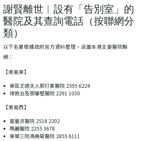
謝賢離世︱設有「告別室」的
醫院及其查詢電話（按聯網分
類）
以下名單根據政府官方資料整理，涵蓋本港主要醫院聯
網：
【港島東】
東區尤德夫人那打素醫院 2595 6224
律敦治及鄧肇堅醫院 2291 1030
【港島西】
葛量洪醫院 2518 2202
瑪麗醫院 2255 3678
東華三院馮堯敬醫院 2855 6111