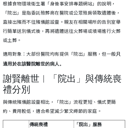
根據食物環境衞生署「身後事安排專題網站」的說明，
「院出」是指委託殮葬商在醫院或公眾殮房領取遺體後，
直接出殯而不往殯儀館設靈。親友在相關場所的告別室舉
行簡單送別儀式後，再將遺體送往火葬場或墳場進行火葬
或土葬。
適用對象：大部份醫院均有提供「院出」服務，但一般
只
適用於在該醫院離世的病人。
謝賢離世︱「院出」與傳統喪
禮分別
與傳統殯儀館設靈相比，「院出」流程更短、儀式更簡
約、費用較低，適合希望減少繁文縟節的家庭。
傳統喪禮
「院出」服務