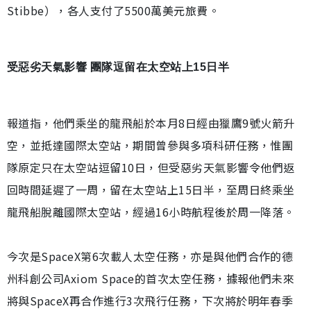
Stibbe），各人支付了5500萬美元旅費。
受惡劣天氣影響 團隊逗留在太空站上15日半
報道指，他們乘坐的龍飛船於本月8日經由獵鷹9號火箭升
空，並抵達國際太空站，期間曾參與多項科研任務，惟團
隊原定只在太空站逗留10日，但受惡劣天氣影響令他們返
回時間延遲了一周，留在太空站上15日半，至周日終乘坐
龍飛船脫離國際太空站，經過16小時航程後於周一降落。
今次是SpaceX第6次載人太空任務，亦是與他們合作的德
州科創公司Axiom Space的首次太空任務，據報他們未來
將與SpaceX再合作進行3次飛行任務，下次將於明年春季