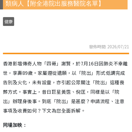
類病人【附全港院出服務醫院名單】
健康
發佈時間: 2026/07/21
香港影壇傳奇人物「四哥」謝賢，於7月16日因肺炎不幸離
世，享壽89歲。家屬遵從遺願，以「院出」形式低調完成
告別及火化，未有設靈，亦引起公眾關注「院出」這種喪
葬方式。事實上，昔日巨星黃霑、倪匡，同樣是以「院
出」辦理身後事。到底「院出」是甚麼？申請流程、注意
事項及收費如何？下文為您全面拆解。
同場加映：