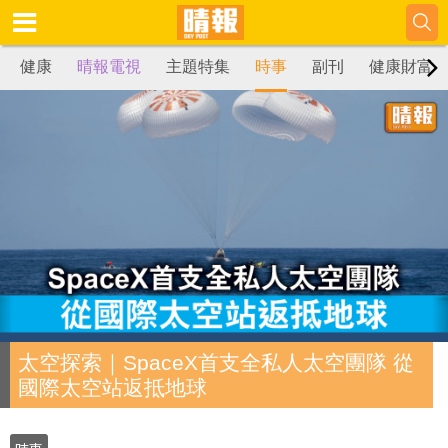
健康
晴報電視
主題特集
時事
副刊
健康財富
太空探索｜SpaceX首支全私人太空團隊 從
國際太空站返抵地球