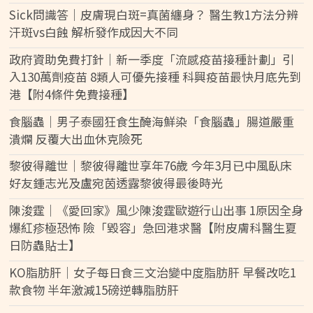
Sick問識答｜皮膚現白斑=真菌纏身？ 醫生教1方法分辨
汗斑vs白蝕 解析發作成因大不同
政府資助免費打針｜新一季度「流感疫苗接種計劃」引
入130萬劑疫苗 8類人可優先接種 科興疫苗最快月底先到
港【附4條件免費接種】
食腦蟲｜男子泰國狂食生醃海鮮染「食腦蟲」腸道嚴重
潰爛 反覆大出血休克險死
黎彼得離世｜黎彼得離世享年76歲 今年3月已中風臥床
好友鍾志光及盧宛茵透露黎彼得最後時光
陳浚霆｜《愛回家》風少陳浚霆歐遊行山出事 1原因全身
爆紅疹極恐怖 險「毀容」急回港求醫【附皮膚科醫生夏
日防蟲貼士】
KO脂肪肝｜女子每日食三文治變中度脂肪肝 早餐改吃1
款食物 半年激減15磅逆轉脂肪肝