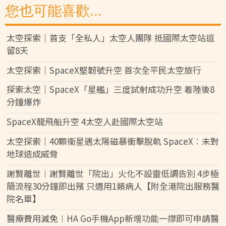
您也可能喜歡...
太空探索｜首支「全私人」太空人團隊 抵國際太空站逗
留8天
太空探索｜SpaceX堅韌號升空 首次全平民太空旅行
探索太空｜SpaceX「星艦」三度試射成功升空 着陸後8
分鐘爆炸
SpaceX龍飛船升空 4太空人赴國際太空站
太空探索｜40顆衞星遇太陽磁暴衝擊脫軌 SpaceX︰未對
地球造成威脅
謝賢離世︱謝賢離世「院出」火化不設靈低調告別 4步極
簡流程30分鐘即出殯 只適用1類病人【附全港院出服務醫
院名單】
醫療費用減免︱HA Go手機App新增功能一㩒即可申請醫