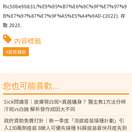
f0c50be9b831/%E9%95%B7%E6%9C%9F%E7%97%9
B%E7%97%87%E7%9F%A5%E5%A4%9AD-(2022). 存
取 2023.
內容標籤
若善健談
您也可能喜歡...
Sick問識答｜皮膚現白斑=真菌纏身？ 醫生教1方法分辨
汗斑vs白蝕 解析發作成因大不同
政府資助免費打針｜新一季度「流感疫苗接種計劃」引
入130萬劑疫苗 8類人可優先接種 科興疫苗最快月底先到