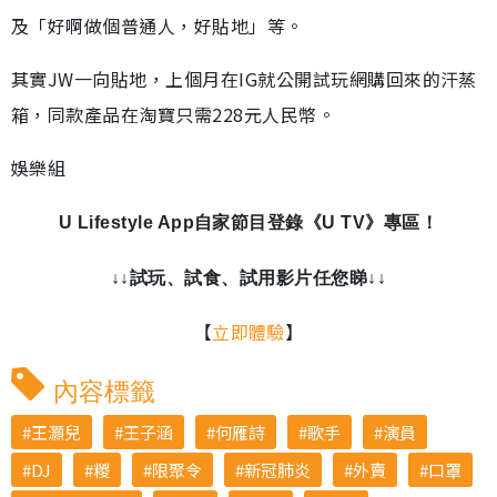
及「好啊做個普通人，好貼地」等。
其實JW一向貼地，上個月在IG就公開試玩網購回來的汗蒸
箱，同款產品在淘寶只需228元人民幣。
娛樂組
U Lifestyle App自家節目登錄《U TV》專區！
↓↓試玩、試食、試用影片任您睇↓↓
【
立即體驗
】
內容標籤
王灝兒
王子涵
何雁詩
歌手
演員
DJ
糉
限聚令
新冠肺炎
外賣
口罩