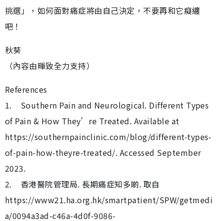
挑選」，如何面對痛症將由自己決定，不要再和它癡纏
吧！
秋葵
（內容由暉致全力支持）
References
1. Southern Pain and Neurological. Different Types
of Pain & How They’re Treated. Available at
https://southernpainclinic.com/blog/different-types-
of-pain-how-theyre-treated/. Accessed September
2023.
2. 香港醫院管理局. 長期痛症知多啲. 取自
https://www21.ha.org.hk/smartpatient/SPW/getmedi
a/0094a3ad-c46a-4d0f-9086-