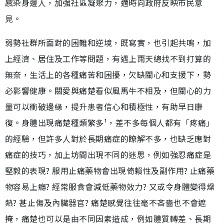
感染身邊人，加強社區凝聚力，適時向政府反映市民意
見。
弱勢社群所面對的困難和逆境，既寫實，也引起共鳴，加
上經濟、居住及工作等問題，有遇上雨天總找不到打算的
無奈，生活上的各種痛苦和困擾，欠缺關心和支援下，勢
必影響健康。關愛與痛楚看似風馬牛不相及，但關心的力
量可以衝破邊緣，提升患者信心和積極性，有助早日康
復。身體出現痛楚種類繁多¹，差不多每個人都有「疼痛」
的經驗，但許多人對於長期痛症的瞭解不多，也缺乏應對
痛症的技巧，加上坊間出現不同的迷思，例如強忍痛症是
堅毅的表現? 服用止痛藥物會出現倚賴性及副作用? 止痛藥
物容易上癮? 經常服食會減低藥物效力? 又或令身體變得燥
熱? 甚止傷及內臟器官? 痛楚感覺往往毫不吝嗇也不會遮
掩，痛楚也可以是由不同因素造成，例如體質轉差、長期