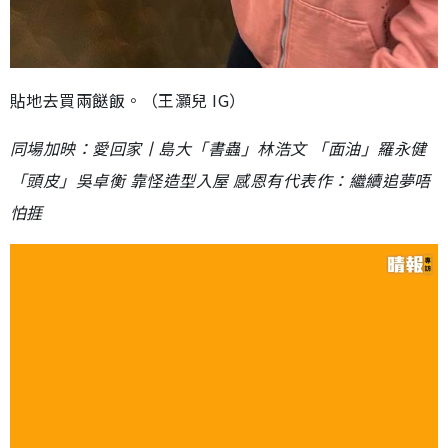
貼地去買兩餸飯。（王灝兒 IG）
同場加映：愛回家丨島大「書蟲」林浩文 「面油」羅永健
「頭皮」吳卓衡 靠怪造型入屋 感恩有代表作：繼續追夢唔
怕捱