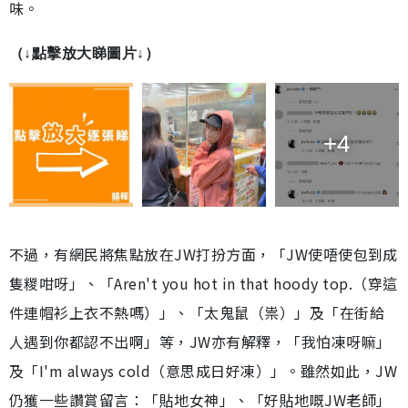
味。
（↓點擊放大睇圖片↓）
+4
不過，有網民將焦點放在JW打扮方面，「JW使唔使包到成
隻糉咁呀」、「Aren't you hot in that hoody top.（穿這
件連帽衫上衣不熱嗎）」、「太鬼鼠（祟）」及「在街給
人遇到你都認不出啊」等，JW亦有解釋，「我怕凍呀嘛」
及「I'm always cold（意思成日好凍）」。雖然如此，JW
仍獲一些讚賞留言：「貼地女神」、「好貼地嘅JW老師」