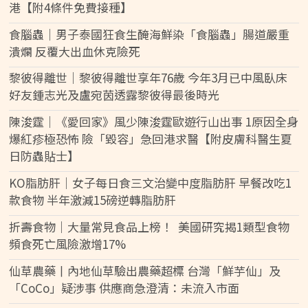
港【附4條件免費接種】
食腦蟲｜男子泰國狂食生醃海鮮染「食腦蟲」腸道嚴重
潰爛 反覆大出血休克險死
黎彼得離世｜黎彼得離世享年76歲 今年3月已中風臥床
好友鍾志光及盧宛茵透露黎彼得最後時光
陳浚霆｜《愛回家》風少陳浚霆歐遊行山出事 1原因全身
爆紅疹極恐怖 險「毀容」急回港求醫【附皮膚科醫生夏
日防蟲貼士】
KO脂肪肝｜女子每日食三文治變中度脂肪肝 早餐改吃1
款食物 半年激減15磅逆轉脂肪肝
折壽食物｜大量常見食品上榜！ 美國研究揭1類型食物
頻食死亡風險激增17%
仙草農藥丨內地仙草驗出農藥超標 台灣「鮮芋仙」及
「CoCo」疑涉事 供應商急澄清：未流入市面