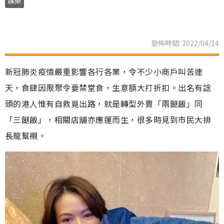
娛樂
發佈時間: 2022/04/14
新冠肺炎疫情嚴重影響各行各業，令不少小商戶叫苦連
天，食肆因限聚令要禁堂食，生意額大打折扣。出名有諗
頭的港人惟有自救覓出路，就是轉型外賣「兩餸飯」同
「三餸飯」，相關店舖亦應運而生，很多時見到市民大排
長龍幫襯。