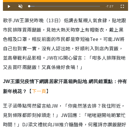
剩
-
7:27
載
播
開
全
入
放
啟
螢
完
音
幕
餘
畢
效
歌手JW王灝兒昨晚（13日）低調去幫襯人氣食肆，貼地跟
:
7
時
.
市民排隊買兩餸飯，見她大熱天時穿上有帽衛衣，戴上黑
2
5
間
%
色帽及口罩，相反前面的市民都是穿短袖Tee。可能JW將
自己包到實一實，沒有人認出她，好順利入到店內買飯，
並高舉戰利品影相。JW在IG開心留言：「咁多人排隊我哋
又去買吓兩餸飯！又真係幾好食喎！」
JW王灝兒疫情下網購居家汗蒸箱夠貼地 網民錯重點：仲有
【
下一頁
】
新年桃花？
王子涵帶點愕然留言給JW，「你竟然落去排？我住附近，
見到條隊都即刻掉頭走！」JW回應：「啱啱避開咗啲繁忙
時間！」DJ梁文禮就向JW推介糖醋骨，何雁詩亦讚飯餸好