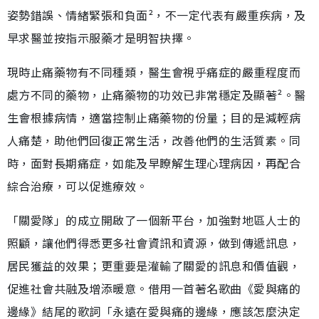
姿勢錯誤、情緒緊張和負面²，不一定代表有嚴重疾病，及
早求醫並按指示服藥才是明智抉擇。
現時止痛藥物有不同種類，醫生會視乎痛症的嚴重程度而
處方不同的藥物，止痛藥物的功效已非常穩定及顯著²。醫
生會根據病情，適當控制止痛藥物的份量；目的是減輕病
人痛楚，助他們回復正常生活，改善他們的生活質素。同
時，面對長期痛症，如能及早瞭解生理心理病因，再配合
綜合治療，可以促進療效。
「關愛隊」的成立開啟了一個新平台，加強對地區人士的
照顧，讓他們得悉更多社會資訊和資源，做到傳遞訊息，
居民獲益的效果；更重要是灌輸了關愛的訊息和價值觀，
促進社會共融及增添暖意。借用一首著名歌曲《愛與痛的
邊緣》結尾的歌詞「永遠在愛與痛的邊緣，應該怎麼決定