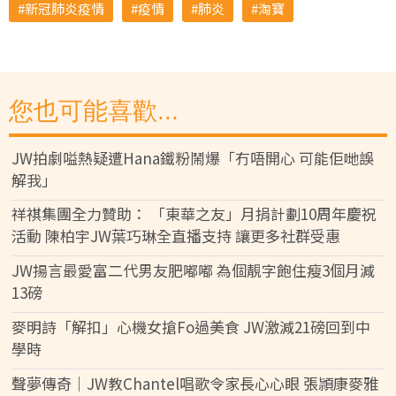
新冠肺炎疫情
疫情
肺炎
淘寶
您也可能喜歡...
JW拍劇嗌熱疑遭Hana鐵粉鬧爆「冇唔開心 可能佢哋誤
解我」
祥祺集團全力贊助： 「東華之友」月捐計劃10周年慶祝
活動 陳柏宇JW葉巧琳全直播支持 讓更多社群受惠
JW揚言最愛富二代男友肥嘟嘟 為個靚字飽住瘦3個月減
13磅
麥明詩「解扣」心機女搶Fo過美食 JW激減21磅回到中
學時
聲夢傳奇│JW教Chantel唱歌令家長心心眼 張頴康麥雅