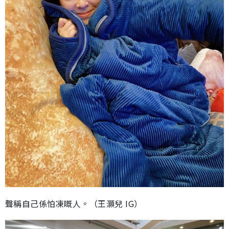
聲稱自己係怕凍嘅人。（王灝兒 IG）