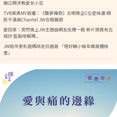
緻公開求教愛女小豆
TVB東奧MV首播｜《聲夢傳奇》炎明熹企C位星味濃 網
民不滿無Chantel JW合唱鏡頭
愛回家│突然換上JW主題曲網友反應一般 新片頭竟有古
佩玲 監製咁解釋...
JW陪伴患乳癌媽咪走抗癌路 「唔好睇小每年嘅身體檢
查」