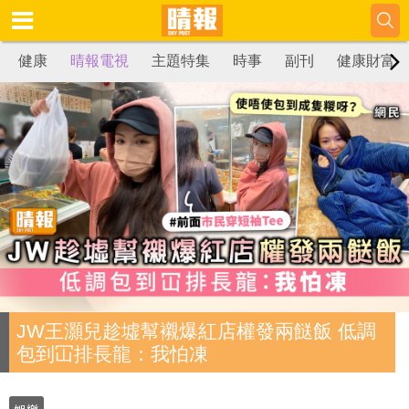
健康
晴報電視
主題特集
時事
副刊
健康財富
JW王灝兒趁墟幫襯爆紅店權發兩餸飯 低調
包到冚排長龍：我怕凍