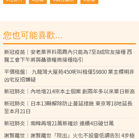
您也可能喜歡...
新冠疫苗｜安老業界料兩周內只能為7至8成院友接種 西
醫工會下午將與聶德權商接種指引
平價租盤 ︳九龍灣大屋苑450呎叫租僅$9800 業主標明非
凶宅反招嫌疑
新冠肺炎｜內地增214宗本土個案 創兩年多以來單日新高
新冠肺炎｜日本13縣解除防止蔓延措施 東京等18地延長
至本月21日
新冠肺炎｜南韓再增21萬新確診 連續4日破廿萬
謝賢離世︱謝賢離世「院出」火化不設靈低調告別 4步極