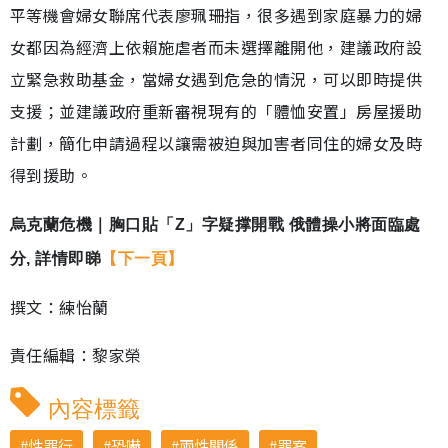
平等機會婦女聯席代表廖珮珊指，很多遇到家庭暴力的婦
女都因為經濟上依賴施虐者而未選擇離開他，建議政府設
立緊急救助基金，當婦女遇到危急的情況，可以即時提供
支援；並建議政府重新審視現有的「體恤安置」房屋援助
計劃，簡化申請過程以讓需被迫與加害者同住的婦女及時
得到援助。
烏克蘭危機｜胸口貼「Z」字疑撑開戰 俄體操小將面臨處
分, 詳情即睇
【下一頁】
撰文：練怡蘭
責任編輯：黎家榮
內容標籤
性罪行
恐嚇
兩性關係
罪案