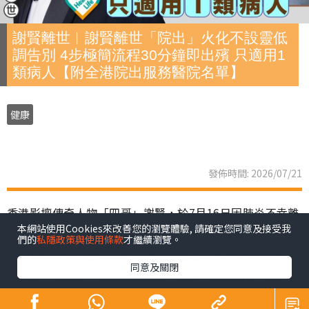
謝賢離世︱謝賢離世「院出」火化不設靈低
調告別 4步極簡流程30分鐘即出殯 只適用1
類病人【附全港院出服務醫院名單】
健康
發佈時間: 2026/07/21
香港影壇傳奇人物「四哥」謝賢，於7月16日因肺炎不幸離
本網站使用Cookies來改善您的瀏覽體驗, 請確定您同意及接受我
世，享壽89歲。家屬遵從遺願，以「院出」形式低調完成
們的
私隱政策與使用條款
才繼續瀏覽。
告別及火化，未有設靈，亦引起公眾關注「院出」這種喪
同意及關閉
葬方式。事實上，昔日巨星黃霑、倪匡，同樣是以「院
出」辦理身後事。到底「院出」是甚麼？申請流程、注意