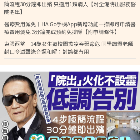
簡流程30分鐘即出殯 只適用1類病人【附全港院出服務醫
院名單】
醫療費用減免︱HA Go手機App新增功能一㩒即可申請醫
療費用減免 3分鐘完成預約免排隊【附申請條件】
東張西望︱14歲女生遭校園欺凌吞藥命危 同學踢爆老師
封口令滅聲錄音逼和解：討論都冇用