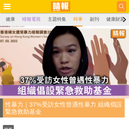
健康
晴報電視
主題特集
時事
副刊
健康財富
性暴力｜37%受訪女性曾遇性暴力 組織倡設
緊急救助基金