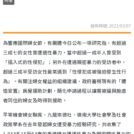
時事
發佈時間: 2022/03/07
為響應國際婦女節，有團體今日公布一項研究指，有超過
三成七的女性曾遭遇性暴力，當中超過一成半人曾受到
「插入式的性侵犯」；另外在遭遇親密暴力的受訪者中，
超過三成半受訪女性最常遇到「性侵犯或被強迫發生性行
為」。有關注婦女權益的組織建議，政府審視現有的「體
恤安置」房屋援助計劃，簡化申請過程以讓需被逼與施虐
者同住的婦女及時得到援助。
平等機會婦女聯席、九龍崇德社、嶺南大學社會學及社會
政策學系在去年發起婦女遭受暴力經驗研究，共收集了
1,044名15至64歲的香港婦女遭遇性暴力及親密關係暴力的