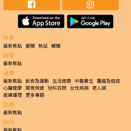
時事
最新焦點
要聞
熱話
暖聞
娛樂
最新焦點
健康
最新焦點
飲食及運動
生活健康
中醫養生
腫瘤及癌症
心臟健康
腸胃保健
兒科百問
女性疾病
老人病
皮膚護理
更多專題
寵物
最新焦點
副刊
最新焦點