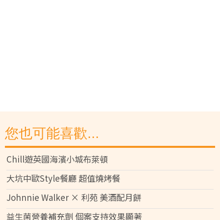
您也可能喜歡...
Chill遊英國海濱小城布萊頓
大坑中歐Style餐廳 超值燒烤餐
Johnnie Walker × 利苑 美酒配月餅
益生菌營養補充劑 個案支持效果顯著