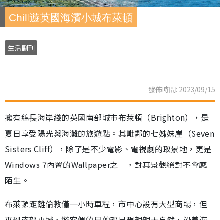
Chill遊英國海濱小城布萊頓
生活副刊
發佈時間: 2023/09/15
擁有綿長海岸綫的英國南部城市布萊頓（Brighton），是
夏日享受陽光與海灘的旅遊點。其毗鄰的七姊妹崖（Seven
Sisters Cliff），除了是不少電影、電視劇的取景地，更是
Windows 7內置的Wallpaper之一，對其景觀絕對不會感
陌生。
布萊頓距離倫敦僅一小時車程，市中心設有大型商場，但
來到南部小城，遊客們的目的都是想親親大自然，沿着海