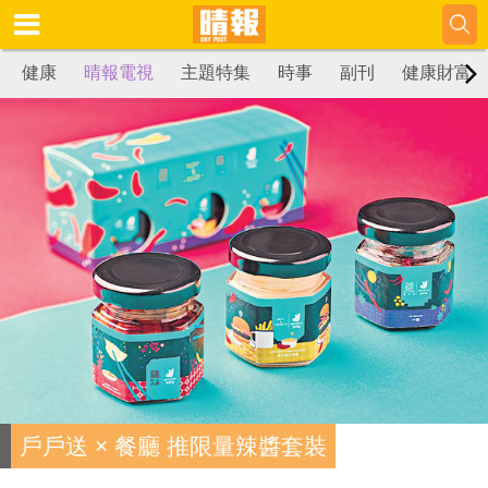
健康
晴報電視
主題特集
時事
副刊
健康財富
戶戶送 × 餐廳 推限量辣醬套裝