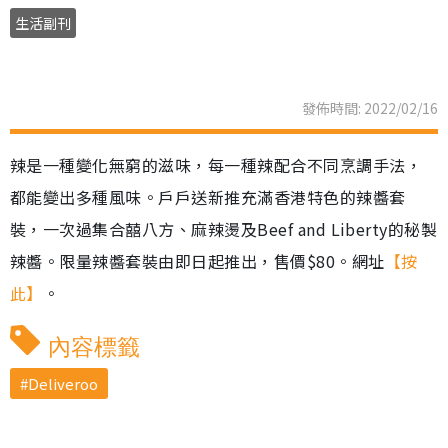
生活副刊
發佈時間: 2022/02/16
辣是一種變化無窮的滋味，每一種辣配合不同烹調手法，
都能變出多種風味。戶戶送新推充滿香港特色的辣醬套
裝，一次過集合囍八方、麻辣燙及Beef and Liberty的秘製
辣醬。限量辣醬套裝由即日起推出，售價$80。網址
【按
此】
。
內容標籤
Deliveroo