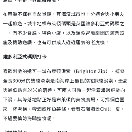
布萊頓不僅有自然景觀，其海濱城市也十分適合與小朋友
一起旅遊。城市地標布萊頓碼頭是英國維多利亞式碼頭之
一，有不少食肆、特色小店，以及類似冒險樂園的遊樂設
施及機動遊戲，也有可供成人碰碰運氣的老虎機。
維多利亞式碼頭打卡
喜歡刺激的還可一試布萊頓滑索（Brighton Zip），這條
全長300米的雙綫滑索是南海岸上最長的拉鍊綫滑索，最高
與最低點有24米的落差，可兩人同時一起沿着海邊飛馳向
下滑，其降落地點正好是布萊頓的美食廣場，可找個位置
來一杯雪榚、啤酒或炸魚薯條，看着石灘海景Chill一夏，
不過要慎防海鷗搶食呢！