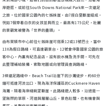
岸遊逛，或前往South Downs National Park來一次遠足
之旅。位於國家公園內的七姊妹崖，由7座白堊斷崖組成，
恍如7個穿着白衣的女孩並肩而立，最高有175公尺，壯麗
的景觀常被譽為「世界的盡頭」。
由布萊頓市中心前往七姊妹崖可搭乘12或13號巴士，當中
13X為假日路綫，可直達觀景台，12號會停靠國家公園的旅
客中心，內裏有紀念品店，設有飲水機及洗手間，可先在
此整理補給裝備、索取地圖或向管理員查詢路綫。
3條遠足路綫中，Beach Trail沿崖下的沙灘徒步，約60分
鐘可抵達河流出口、現為海洋保護區的Cuckmere Haven
海灘，隔着海岸綫眺望斷崖。此路綫遊人較多，沿途是一
望無際的草原、河道與層層山丘，景色壯闊，也有機會與
馬匹、羊群作近距離接觸。