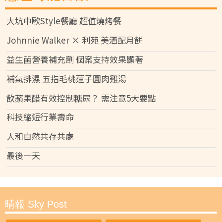
大坑中歐Style餐廳 超值燒烤餐
Johnnie Walker × 利苑 美酒配月餅
益生菌營養補充劑 個案支持效果顯著
補氣排濕 五指毛桃蓮子圓肉雞湯
飲蘋果醋有效控制糖尿？ 需注意5大要點
科技縮短行業壽命
人和自然共存共處
最後一天
晴報 Sky Post