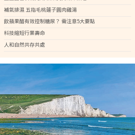
補氣排濕 五指毛桃蓮子圓肉雞湯
飲蘋果醋有效控制糖尿？ 需注意5大要點
科技縮短行業壽命
人和自然共存共處