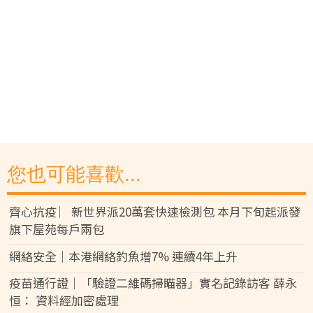
您也可能喜歡...
齊心抗疫 ︳新世界派20萬套快速檢測包 本月下旬起派發
旗下屋苑每戶兩包
網絡安全｜本港網絡釣魚增7% 連續4年上升
疫苗通行證｜「驗證二維碼掃瞄器」實名記錄訪客 薛永
恒： 資料經加密處理