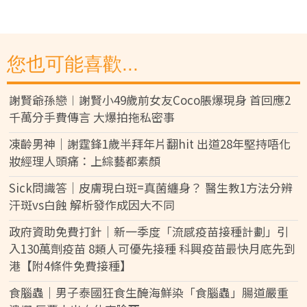
您也可能喜歡...
謝賢爺孫戀︱謝賢小49歲前女友Coco脹爆現身 首回應2
千萬分手費傳言 大爆拍拖私密事
凍齡男神｜謝霆鋒1歲半拜年片翻hit 出道28年堅持唔化
妝經理人頭痛：上綜藝都素顏
Sick問識答｜皮膚現白斑=真菌纏身？ 醫生教1方法分辨
汗斑vs白蝕 解析發作成因大不同
政府資助免費打針｜新一季度「流感疫苗接種計劃」引
入130萬劑疫苗 8類人可優先接種 科興疫苗最快月底先到
港【附4條件免費接種】
食腦蟲｜男子泰國狂食生醃海鮮染「食腦蟲」腸道嚴重