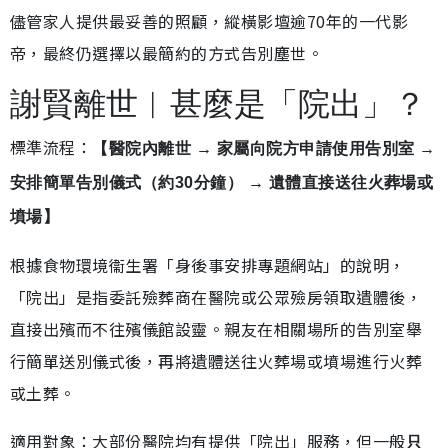
儘管家人提供最妥善的照顧，縱橫影壇逾70年的一代影
帝，最終仍選擇以最簡約的方式告別塵世。
謝賢離世︱甚麼是「院出」？
標準流程：
【醫院內離世 → 家屬向院方申請使用告別室 →
安排簡單告別儀式（約30分鐘） → 遺體直接送往火葬場或
墳場】
根據食物環境衞生署「身後事安排專題網站」的說明，
「院出」是指委託殮葬商在醫院或公眾殮房領取遺體後，
直接出殯而不往殯儀館設靈。親友在相關場所的告別室舉
行簡單送別儀式後，再將遺體送往火葬場或墳場進行火葬
或土葬。
適用對象：大部份醫院均有提供「院出」服務，但一般
只