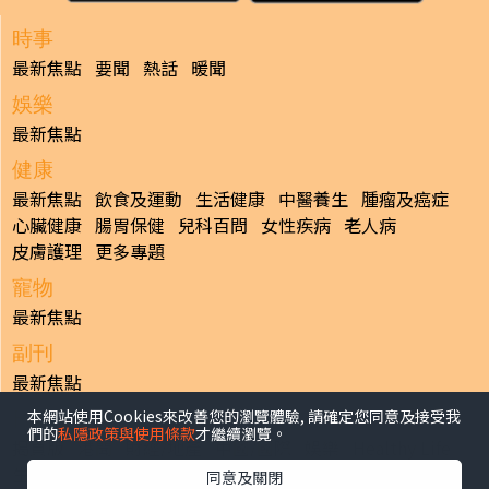
時事
最新焦點
要聞
熱話
暖聞
娛樂
最新焦點
健康
最新焦點
飲食及運動
生活健康
中醫養生
腫瘤及癌症
心臟健康
腸胃保健
兒科百問
女性疾病
老人病
皮膚護理
更多專題
寵物
最新焦點
副刊
最新焦點
本網站使用Cookies來改善您的瀏覽體驗, 請確定您同意及接受我
日報
們的
私隱政策與使用條款
才繼續瀏覽。
揭頁版
港聞
財經/地產
中國/國際
娛樂
Healthy Life
生活副刊
親子/教育
體育
專題/人物
昔日晴報
同意及關閉