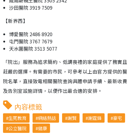
威爾斯親王醫院 3505 2342
沙田醫院 3919 7509
【新界西】
博愛醫院 2486 8920
屯門醫院 3767 7679
天水圍醫院 3513 5077
「院出」服務為追求簡約、低調喪禮的家庭提供了務實且
莊嚴的選擇。有需要的市民，可參考以上由官方提供的醫
院名單，直接致電相關醫院查詢具體申請手續、最新收費
及告別室設施詳情，以便作出最合適的安排。
內容標籤
生死教育
網絡熱話
謝賢
謝霆鋒
豪宅
公立醫院
健康