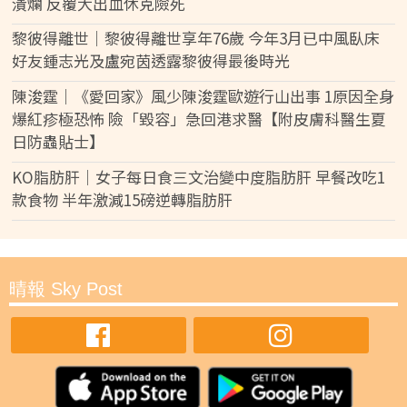
潰爛 反覆大出血休克險死
黎彼得離世｜黎彼得離世享年76歲 今年3月已中風臥床
好友鍾志光及盧宛茵透露黎彼得最後時光
陳浚霆｜《愛回家》風少陳浚霆歐遊行山出事 1原因全身
爆紅疹極恐怖 險「毀容」急回港求醫【附皮膚科醫生夏
日防蟲貼士】
KO脂肪肝｜女子每日食三文治變中度脂肪肝 早餐改吃1
款食物 半年激減15磅逆轉脂肪肝
晴報 Sky Post