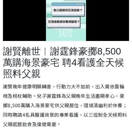
載
開
入
啟
完
音
畢
效
謝賢離世︱謝霆鋒豪擲8,500
:
2
4
.
萬購海景豪宅 聘4看護全天候
9
7
%
照料父親
謝賢晚年健康明顯轉差，行動力大不如前，出入需依靠輪
椅及枴杖輔助。兒子謝霆鋒為父親晚年生活盡顯孝心，豪
擲8,500萬購入海景豪宅供父親居住，環境清幽利於休養；
同時聘請4名具醫護背景的專業看護，以三班制全天候照料
父親起居飲食及復健需要。