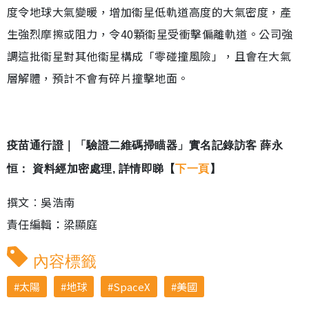
度令地球大氣變暖，增加衞星低軌道高度的大氣密度，產
生強烈摩擦或阻力，令40顆衞星受衝擊偏離軌道。公司強
調這批衞星對其他衞星構成「零碰撞風險」，且會在大氣
層解體，預計不會有碎片撞擊地面。
疫苗通行證｜「驗證二維碼掃瞄器」實名記錄訪客 薛永
恒： 資料經加密處理, 詳情即睇【
下一頁
】
撰文︰吳浩南
責任編輯：梁顯庭
內容標籤
太陽
地球
SpaceX
美國