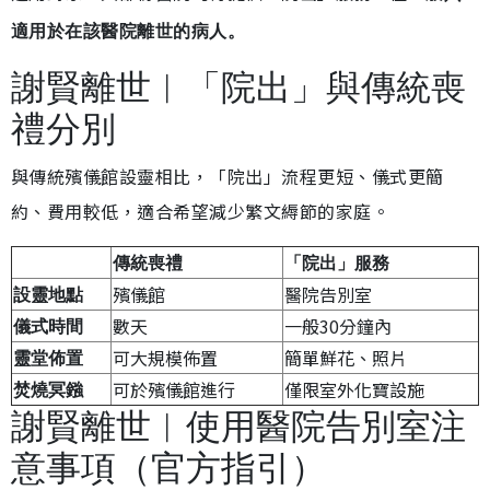
適用於在該醫院離世的病人。
謝賢離世︱「院出」與傳統喪
禮分別
與傳統殯儀館設靈相比，「院出」流程更短、儀式更簡
約、費用較低，適合希望減少繁文縟節的家庭。
傳統喪禮
「院出」服務
殯儀館
醫院告別室
設靈地點
數天
一般30分鐘內
儀式時間
可大規模佈置
簡單鮮花、照片
靈堂佈置
可於殯儀館進行
僅限室外化寶設施
焚燒冥鏹
謝賢離世︱使用醫院告別室注
意事項（官方指引）