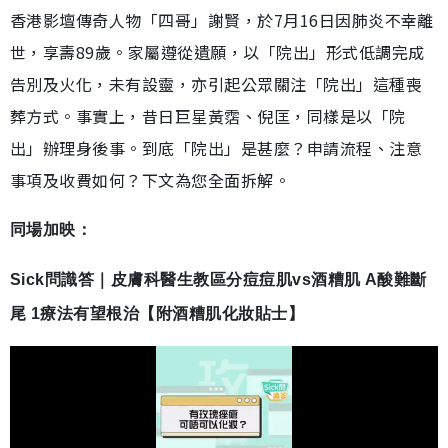
香港影壇傳奇人物「四哥」謝賢，於7月16日因肺炎不幸離
世，享壽89歲。家屬遵從遺願，以「院出」形式低調完成
告別及火化，未有設靈，亦引起公眾關注「院出」這種喪
葬方式。事實上，昔日巨星黃霑、倪匡，同樣是以「院
出」辦理身後事。到底「院出」是甚麼？申請流程、注意
事項及收費如何？下文為您全面拆解。
同場加映：
Sick問識答｜皮膚科醫生教區分痘痘肌vs酒糟肌 A酸難斷
尾 1療法有望根治【附酒糟肌化妝貼士】