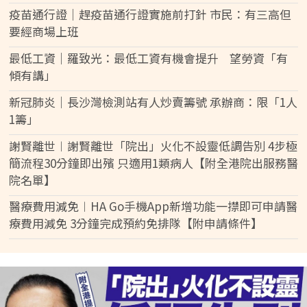
疫苗通行證｜趕疫苗通行證實施前打針 市民：有三高但
要經商場上班
最低工資｜羅致光：最低工資有機會提升 望勞資「有
傾有講」
新冠肺炎｜長沙灣檢測站有人炒賣籌號 承辦商：限「1人
1籌」
謝賢離世︱謝賢離世「院出」火化不設靈低調告別 4步極
簡流程30分鐘即出殯 只適用1類病人【附全港院出服務醫
院名單】
醫療費用減免︱HA Go手機App新增功能一㩒即可申請醫
療費用減免 3分鐘完成預約免排隊【附申請條件】