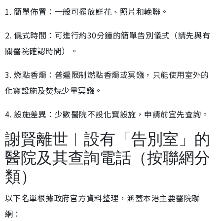
1. 簡單佈置：一般可擺放鮮花、照片和輓聯。
2. 儀式時間：可進行約30分鐘的簡單告別儀式（請先與有
關醫院確認時間）。
3. 燃點香燭：普遍限制燃點香燭或冥鏹，只能使用室外的
化寶設施及焚燒少量冥鏹。
4. 設施差異：少數醫院不設化寶設施，申請前宜先查詢。
謝賢離世︱設有「告別室」的
醫院及其查詢電話（按聯網分
類）
以下名單根據政府官方資料整理，涵蓋本港主要醫院聯
網：