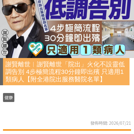
謝賢離世︱謝賢離世「院出」火化不設靈低
調告別 4步極簡流程30分鐘即出殯 只適用1
類病人【附全港院出服務醫院名單】
健康
發佈時間: 2026/07/21