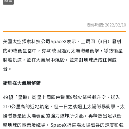
時事
發佈時間: 2022/02/10
美國太空探索科技公司SpaceX表示，上周四（3日）發射
的49枚衞星當中，有40枚因遇到太陽磁暴衝擊，導致衞星
脫離軌道，並在大氣層中燒毀，並未對地球造成任何威
脅。
衞星在大氣層解體
49顆「星鏈」衞星上周四由獵鷹9號火箭搭載升空，送入
210公里高的近地軌道，但一日之後遇上太陽磁暴衝擊。太
陽磁暴是因太陽表面的強力爆炸所引起，再釋放出足以衝
擊地球的電漿及磁場，SpaceX指這場太陽磁暴的速度和強