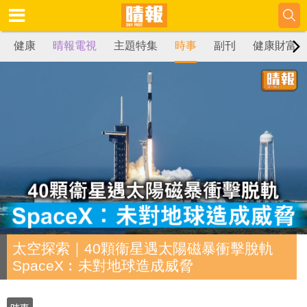
健康
晴報電視
主題特集
時事
副刊
健康財富
太空探索｜40顆衞星遇太陽磁暴衝擊脫軌
SpaceX︰未對地球造成威脅