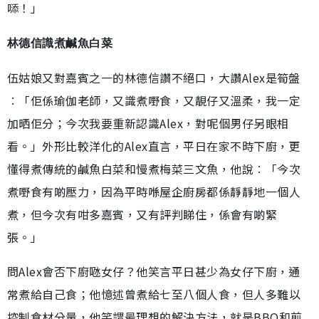
𠻹！」
林德信識煮鹹魚白菜
伍姑娘又對嘉賓之一的林德信讚不絕口，大讚Alex是筍盤
︰「佢係瑜伽老師，又識煮嘢食，又靚仔又溫柔，我一定
加晒佢分；今次我要重新認識Alex，對呢個男仔另眼相
看。」外形比較洋化的Alex直言，平日在家不時下廚，更
懂得煮傳統的鹹魚白菜和慢煮梅菜三文魚，他說︰「今次
煮嘢食有啲壓力，因為平時喺屋企廚房都係靜靜地一個人
煮，但今次有咁多嘉賓，又有評判睇住，係會有啲緊
張。」
問Alex會否下廚𠱁女仔？他笑言平日甚少為女仔下廚，通
常煮給自己食；他憶述曾煮給七至八個人食，但人多難以
控制食材分量，他笑謂最理想的解決方法，就是BBQ和煎