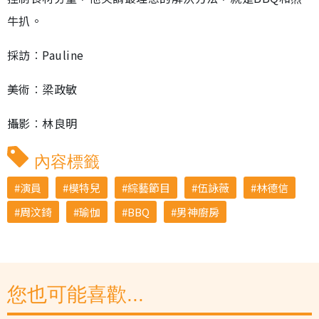
牛扒。
採訪︰Pauline
美術︰梁政敏
攝影︰林良明
內容標籤
演員
模特兒
綜藝節目
伍詠薇
林德信
周汶錡
瑜伽
BBQ
男神廚房
您也可能喜歡...