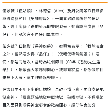
伍詠薇（伍姑娘）、林德信（Alex）及周汶錡等昨日錄影
無綫綜藝節目《男神廚房》，一向喜歡欣賞靚仔的伍姑
娘，遇上廚藝了得的Alex即雙眼發光，她直認今次要「品
仔」，但就笑言不再使用氧氣罩。
伍詠薇昨日錄影《男神廚房》，她興奮表示︰「我除咗食
之外，當然唔少得『品仔』！（使唔使帶氧氣罩？）唔
使，都唔同層次，當時為咗個節目（08年《香港先生選
舉》），最緊要大家睇得開心。我都有家室，都係做節目
娛樂下大家，寓工作於娛樂啦。」
在節目中不用下廚的伍姑娘，直認不懂下廚，更自嘲是地
獄廚神，「我直頭係地獄中嘅地獄，破晒地獄，不過喺節
目入面見到啲男神煮嘢食的確幾開心，靚仔仲會加分