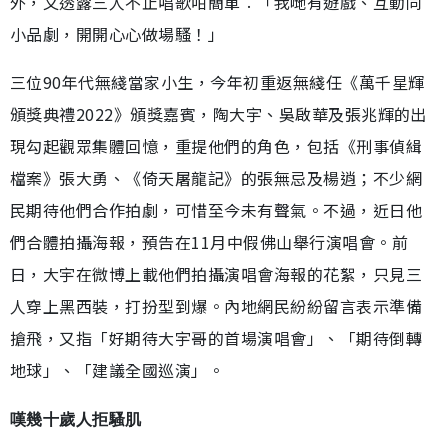
外，又透露三人不止唱歌咁簡單︰「我哋有遊戲、互動同
小品劇，開開心心做場騷！」
三位90年代無綫當家小生，今年初重返無綫任《萬千星輝
頒獎典禮2022》頒獎嘉賓，陶大宇、吳啟華及張兆輝的出
現勾起觀眾集體回憶，重提他們的角色，包括《刑事偵緝
檔案》張大勇、《倚天屠龍記》的張無忌及楊逍；不少網
民期待他們合作拍劇，可惜至今未有聲氣。不過，近日他
們合體拍攝海報，預告在11月中假佛山舉行演唱會。前
日，大宇在微博上載他們拍攝演唱會海報的花絮，只見三
人穿上黑西裝，打扮型到爆。內地網民紛紛留言表示準備
搶飛，又指「好期待大宇哥的首場演唱會」、「期待倒轉
地球」、「建議全國巡演」。
嘆幾十歲人拒騷肌