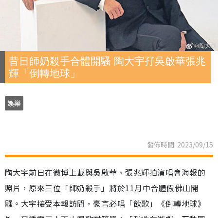
昔日師奶殺手合體開騷 陶大宇孖吳啟華張兆
輝「倒轉地球」
娛樂
發佈時間: 2023/09/15
陶大宇前日在微博上載與吳啟華、張兆輝拍演唱會海報的
照片，原來三位「師奶殺手」將於11月中合體假佛山開
騷。大宇接受本報訪問，豪言必唱「飲歌」《倒轉地球》