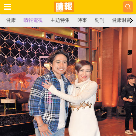
健康
晴報電視
主題特集
時事
副刊
健康財富