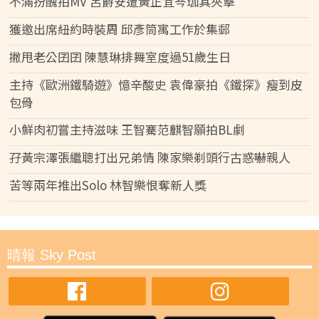
不滿扮醜拍MV 呂爵安遭黃正宜岑珈其夾擊
獲邀出席紐約時裝周 邱彥筒寓工作於集郵
撇甩老公囝囝 陳慧琳排舞室度過51歲生日
主持《歐洲鐵騎遊》憶辛酸史 袁偉豪拍《鐵探》瘦到皮
包骨
小鮮肉初嘗主持滋味 王智騫范麒智願拍BL劇
孖黃宗澤張繼聰打出兄弟情 陳家樂剃頭行古惑嚇親人
苦等兩年推出Solo 林智樂恨奪新人獎
晴報 Sky Post