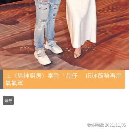
上《男神廚房》奉旨「品仔」 伍詠薇唔再用
氧氣罩
娛樂
發佈時間: 2021/11/05