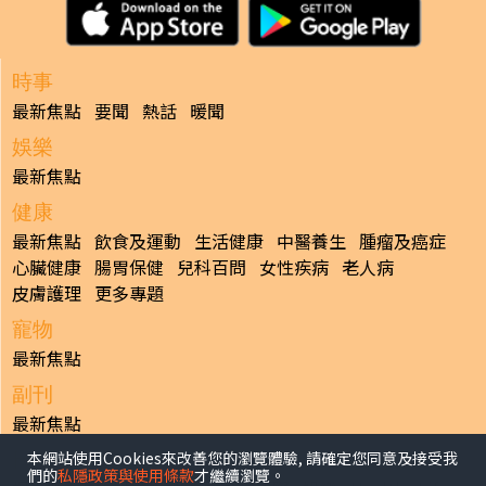
時事
最新焦點
要聞
熱話
暖聞
娛樂
最新焦點
健康
最新焦點
飲食及運動
生活健康
中醫養生
腫瘤及癌症
心臟健康
腸胃保健
兒科百問
女性疾病
老人病
皮膚護理
更多專題
寵物
最新焦點
副刊
最新焦點
本網站使用Cookies來改善您的瀏覽體驗, 請確定您同意及接受我
日報
們的
私隱政策與使用條款
才繼續瀏覽。