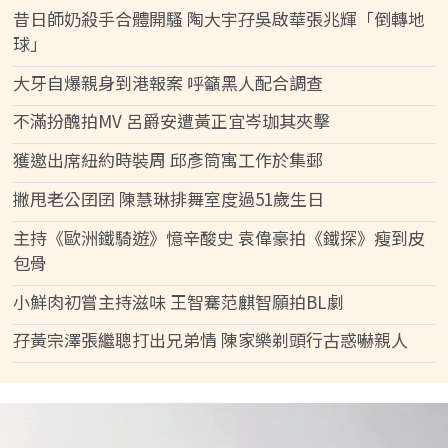
昔日師奶殺手合體開騷 陶大宇孖吳啟華張兆輝「倒轉地
球」
大牙自爆親身到港報案 呼籲黑人配合調查
不滿扮醜拍MV 呂爵安遭黃正宜岑珈其夾擊
獲邀出席紐約時裝周 邱彥筒寓工作於集郵
撇甩老公囝囝 陳慧琳排舞室度過51歲生日
主持《歐洲鐵騎遊》憶辛酸史 袁偉豪拍《鐵探》瘦到皮
包骨
小鮮肉初嘗主持滋味 王智騫范麒智願拍BL劇
孖黃宗澤張繼聰打出兄弟情 陳家樂剃頭行古惑嚇親人