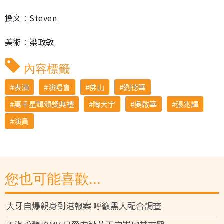
撰文︰Steven
美術︰梁政敏
內容標籤
表演
演唱會
佛山
劉德華
萬千星輝頒獎典禮
陶大宇
吳啟華
張兆輝
演員
您也可能喜歡...
大牙自爆親身到港報案 呼籲黑人配合調查