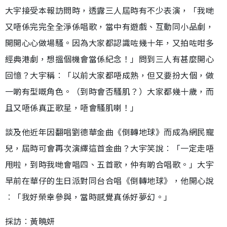
大宇接受本報訪問時，透露三人屆時有不少表演，「我哋
又唔係完完全全淨係唱歌，當中有遊戲、互動同小品劇，
開開心心做場騷。因為大家都認識咗幾十年，又拍咗咁多
經典港劇，想搵個機會當係紀念！」問到三人有甚麼開心
回憶？大宇稱︰「以前大家都唔成熟，但又要扮大個，做
一啲有型嘅角色。（到時會否騷肌？）大家都幾十歲，而
且又唔係真正歌星，唔會騷肌喇！」
談及他近年因翻唱劉德華金曲《倒轉地球》而成為網民寵
兒，屆時可會再次演繹這首金曲？大宇笑說︰「一定走唔
甩啦，到時我哋會唱四、五首歌，仲有啲合唱歌。」大宇
早前在華仔的生日派對同台合唱《倒轉地球》，他開心說
︰「我好榮幸參與，當時感覺真係好夢幻。」
採訪︰黃曉妍