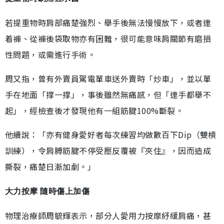
若提重物時肩部痛楚強烈、舉手後無法慢慢放下，或者連
着褲、從褲後袋取物亦有困難，很可能意味肩關節有磨損
性問題，或需進行手術。
周又指，曾有外賣員駕電單車送外賣時「炒車」，並以單
手在地面「撑一撑」，事後雖然無痛感，但「連手都舉不
起」，經檢查後才發現他有一組筋腱100%斷裂。
他續說：「亦有健身愛好者每次練習均做數百下Dip（雙槓
訓練），令肩膊筋腱不停受壓反覆被『夾住』，因而造成
撕裂，痛楚日漸加劇。」
大力按摩 隨時傷上加傷
物理治療師周毓輝表示，部分人愛用力按摩紓緩肩痛，甚