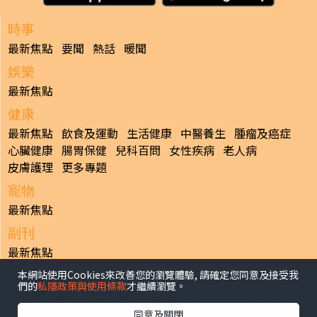
時事
最新焦點
要聞
熱話
暖聞
娛樂
最新焦點
健康
最新焦點
飲食及運動
生活健康
中醫養生
腫瘤及癌症
心臟健康
腸胃保健
兒科百問
女性疾病
老人病
皮膚護理
更多專題
寵物
最新焦點
副刊
最新焦點
本網站使用Cookies來改善您的瀏覽體驗, 請確定您同意及接受我
日報
們的
私隱政策與使用條款
才繼續瀏覽。
揭頁版
港聞
財經/地產
中國/國際
娛樂
Healthy Life
生活副刊
親子/教育
體育
專題/人物
昔日晴報
同意及關閉