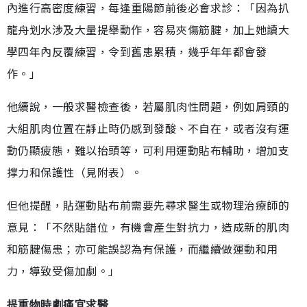
內進行高密度練習，每逢重陽節前後必會求診：「因為扒
龍舟划水涉及大量提舉動作，容易夾傷筋腱，加上她讀大
學四年內反覆練習，令到舊患累積，幾乎年年都會發
作。」
他續說，一般求醫檢查後，若屬肌肉性問題，例如肩頸的
大組肌肉位置在靜止時仍感到發酸、不自在，或者沒有運
動仍顯疲態，難以抬頭等，可利用運動貼布輔助，增加支
撑力和保護性（見附表）。
但他提醒，貼運動貼布前需要先尋求醫生或物理治療師的
意見：「不然貼錯位，有機會產生對抗力，造成新的肌肉
和筋腱傷患；亦可能誤認為有保護，而繼續做運動和用
力，導致受傷加劇。」
提重物時劇痛宜求醫