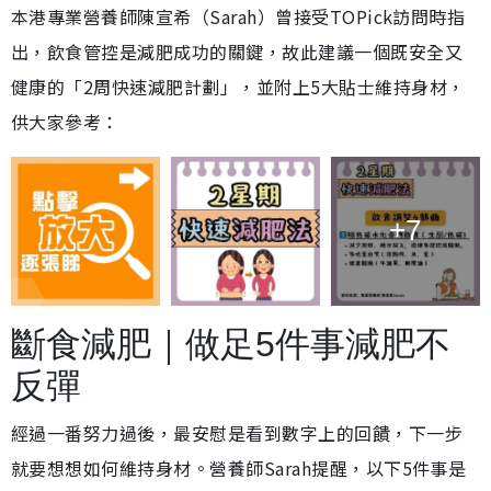
本港專業營養師陳宣希（Sarah）曾接受TOPick訪問時指
出，飲食管控是減肥成功的關鍵，故此建議一個既安全又
健康的「2周快速減肥計劃」，並附上5大貼士維持身材，
供大家參考：
+7
斷食減肥｜做足5件事減肥不
反彈
經過一番努力過後，最安慰是看到數字上的回饋，下一步
就要想想如何維持身材。營養師Sarah提醒，以下5件事是