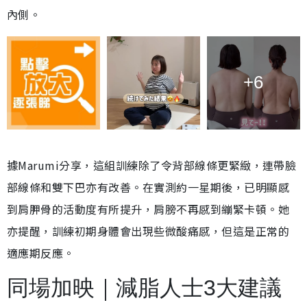
內側。
+6
據Marumi分享，這組訓練除了令背部線條更緊緻，連帶臉
部線條和雙下巴亦有改善。在實測約一星期後，已明顯感
到肩胛骨的活動度有所提升，肩膀不再感到繃緊卡頓。她
亦提醒，訓練初期身體會出現些微酸痛感，但這是正常的
適應期反應。
同場加映｜減脂人士3大建議