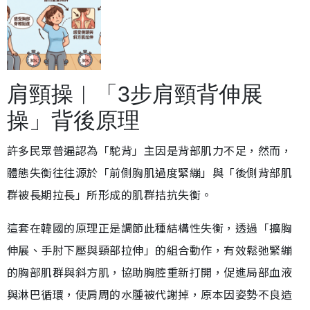
肩頸操︱「3步肩頸背伸展
操」背後原理
許多民眾普遍認為「駝背」主因是背部肌力不足，然而，
體態失衡往往源於「前側胸肌過度緊繃」與「後側背部肌
群被長期拉長」所形成的肌群拮抗失衡。
這套在韓國的原理正是調節此種結構性失衡，透過「擴胸
伸展、手肘下壓與頸部拉伸」的組合動作，有效鬆弛緊繃
的胸部肌群與斜方肌，協助胸腔重新打開，促進局部血液
與淋巴循環，使肩周的水腫被代謝掉，原本因姿勢不良造