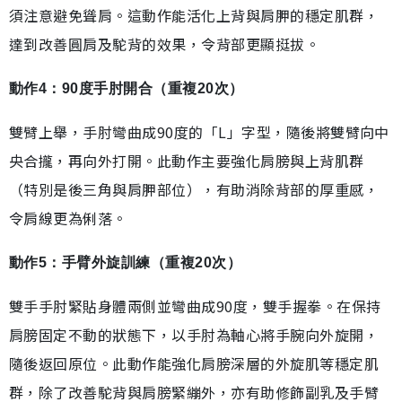
須注意避免聳肩。這動作能活化上背與肩胛的穩定肌群，
達到改善圓肩及駝背的效果，令背部更顯挺拔。
動作4：90度手肘開合（重複20次）
雙臂上舉，手肘彎曲成90度的「L」字型，隨後將雙臂向中
央合攏，再向外打開。此動作主要強化肩膀與上背肌群
（特別是後三角與肩胛部位），有助消除背部的厚重感，
令肩線更為俐落。
動作5：手臂外旋訓練（重複20次）
雙手手肘緊貼身體兩側並彎曲成90度，雙手握拳。在保持
肩膀固定不動的狀態下，以手肘為軸心將手腕向外旋開，
隨後返回原位。此動作能強化肩膀深層的外旋肌等穩定肌
群，除了改善駝背與肩膀緊繃外，亦有助修飾副乳及手臂