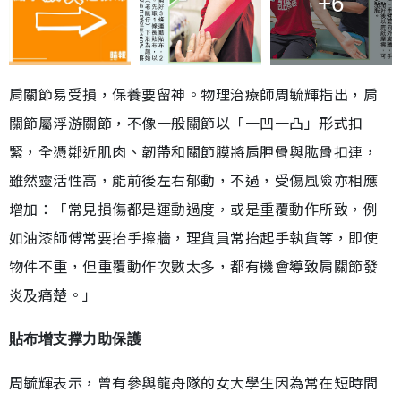
+6
肩關節易受損，保養要留神。物理治療師周毓輝指出，肩
關節屬浮游關節，不像一般關節以「一凹一凸」形式扣
緊，全憑鄰近肌肉、韌帶和關節膜將肩胛骨與肱骨扣連，
雖然靈活性高，能前後左右郁動，不過，受傷風險亦相應
增加：「常見損傷都是運動過度，或是重覆動作所致，例
如油漆師傅常要抬手擦牆，理貨員常抬起手執貨等，即使
物件不重，但重覆動作次數太多，都有機會導致肩關節發
炎及痛楚。」
貼布增支撑力助保護
周毓輝表示，曾有參與龍舟隊的女大學生因為常在短時間