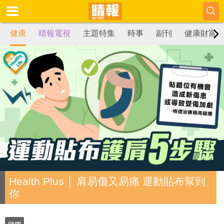
健康
晴報電視
主題特集
時事
副刊
健康財富
Health Plus │ 肩易傷又易痛 運動貼布幫到
你