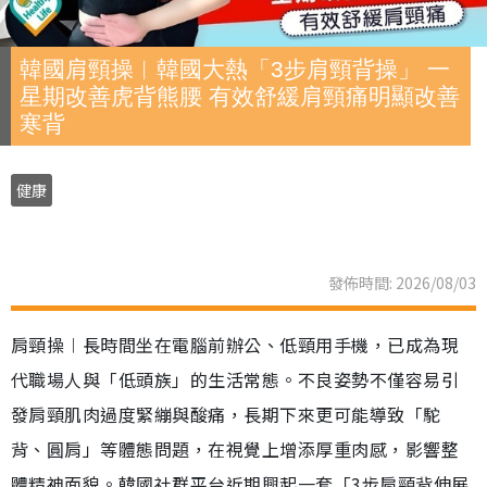
韓國肩頸操︱韓國大熱「3步肩頸背操」 一
星期改善虎背熊腰 有效舒緩肩頸痛明顯改善
寒背
健康
發佈時間: 2026/08/03
肩頸操︱長時間坐在電腦前辦公、低頸用手機，已成為現
代職場人與「低頭族」的生活常態。不良姿勢不僅容易引
發肩頸肌肉過度緊繃與酸痛，長期下來更可能導致「駝
背、圓肩」等體態問題，在視覺上增添厚重肉感，影響整
體精神面貌。韓國社群平台近期興起一套「3步肩頸背伸展