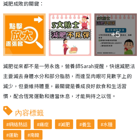
減肥成敗的關鍵：
+5
減肥從來都不是一勞永逸，營養師Sarah提醒，快速減肥法
主要減去身體水分和部分脂肪，而達至肉眼可見數字上的
減少，但要維持體重，最關鍵是養成良好飲食和生活習
慣，配合恆常運動和適當休息，才能夠持之以恆。
內容標籤
網絡熱話
痛症
減肥
養生
水腫
運動
南韓