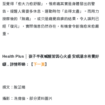
至覺得「愈大力愈舒服」，惟疼痛其實是身體發出的警
告，提醒人需要多休息、運動時勿「去得太盡」。而用力
按摩後的「無痛」，或只是痛覺麻痹的結果，令人誤判已
經「復元」，實際傷患仍然存在，有機會令創傷愈來愈嚴
重。
Health Plus │ 孩子半夜喊醒皆因心火盛 安眠湯水有覺好
瞓，詳情即睇：【
下一頁
】
撰文：脫芷晴
攝影：冼偉倫、部分資料圖片