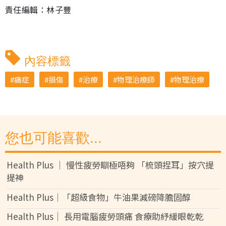
責任編輯：林子豐
內容標籤
痛症
損傷
治療
物理治療師
物理治療
您也可能喜歡...
Health Plus │ 慢性疲勞瞓極唔夠 「梳頭捏耳」按穴提
提神
Health Plus│「超級食物」牛油果減磅降膽固醇
Health Plus│ 長用電腦疲勞頭痛 食療助紓緩眼乾乾