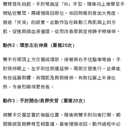
雙臂首先抬起，手肘彎曲呈「W」字型，隨後向上推舉至手
臂貼近雙耳，再緩慢降回原位。收回時需刻意加大角度，
營造「夾背」的感覺。此動作旨在啟動三角肌與上斜方
肌，促進肩頸血液循環，從而改善厚肩並修飾手臂線條。
動作2：環形左右伸展（重複20次）
雙手在頭頂上方交握成環狀，接著將右手往腦後彎曲，手
肘保持朝上，左手則往側邊延伸，兩側交替進行。此舉能
有效延展側腰、背闊肌及肩側線條，有助拉展上半身比
例，令身形顯得更修長。
動作3：手肘開合/肩胛夾背（重複20次）
將雙手交握並置於後腦位置，隨後將雙手肘向後打開，期
間需感受肩胛骨互相靠攏，最後慢慢收回。動作過程中必