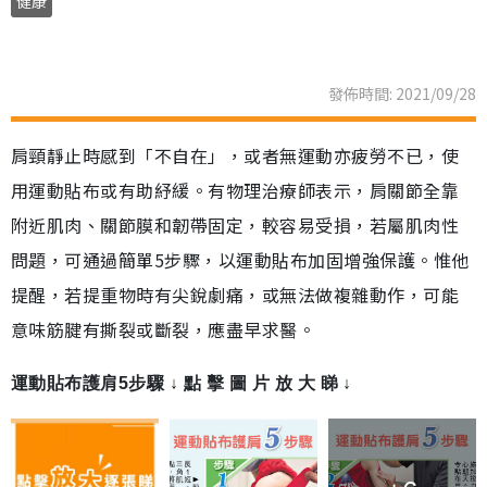
健康
發佈時間: 2021/09/28
肩頸靜止時感到「不自在」，或者無運動亦疲勞不已，使
用運動貼布或有助紓緩。有物理治療師表示，肩關節全靠
附近肌肉、關節膜和韌帶固定，較容易受損，若屬肌肉性
問題，可通過簡單5步驟，以運動貼布加固增強保護。惟他
提醒，若提重物時有尖銳劇痛，或無法做複雜動作，可能
意味筋腱有撕裂或斷裂，應盡早求醫。
運動貼布護肩5步驟 ↓ 點 擊 圖 片 放 大 睇 ↓