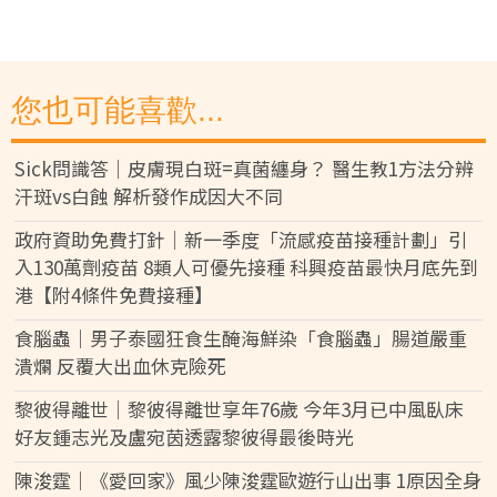
您也可能喜歡...
Sick問識答｜皮膚現白斑=真菌纏身？ 醫生教1方法分辨
汗斑vs白蝕 解析發作成因大不同
政府資助免費打針｜新一季度「流感疫苗接種計劃」引
入130萬劑疫苗 8類人可優先接種 科興疫苗最快月底先到
港【附4條件免費接種】
食腦蟲｜男子泰國狂食生醃海鮮染「食腦蟲」腸道嚴重
潰爛 反覆大出血休克險死
黎彼得離世｜黎彼得離世享年76歲 今年3月已中風臥床
好友鍾志光及盧宛茵透露黎彼得最後時光
陳浚霆｜《愛回家》風少陳浚霆歐遊行山出事 1原因全身