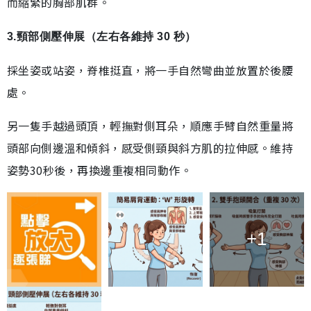
而縮緊的胸部肌群。
3.頸部側壓伸展（左右各維持 30 秒）
採坐姿或站姿，脊椎挺直，將一手自然彎曲並放置於後腰
處。
另一隻手越過頭頂，輕撫對側耳朵，順應手臂自然重量將
頭部向側邊溫和傾斜，感受側頸與斜方肌的拉伸感。維持
姿勢30秒後，再換邊重複相同動作。
+1