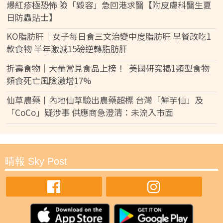
爆紅疹極恐怖 險「毀容」急回港求醫【附皮膚科醫生夏
日防蟲貼士】
KO脂肪肝｜女子每日食三文治變中度脂肪肝 早餐改吃1
款食物 半年激減15磅逆轉脂肪肝
折壽食物｜大量常見食品上榜！ 美國研究揭1類型食物
頻食死亡風險激增17%
仙草農藥丨內地仙草驗出農藥超標 台灣「鮮芋仙」及
「CoCo」疑涉事 供應商急澄清：未流入市面
晴報 Sky Post