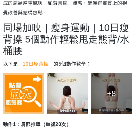
成的肩頸厚重感與「駝背圓肩」體態，能獲得實質上的視
覺改善與結構放鬆。
同場加映｜瘦身運動｜10日瘦
背操 5個動作輕鬆甩走熊背/水
桶腰
以下是
「10日瘦背操」
的5個動作教學：
+8
動作1：肩部推舉（重複20次）