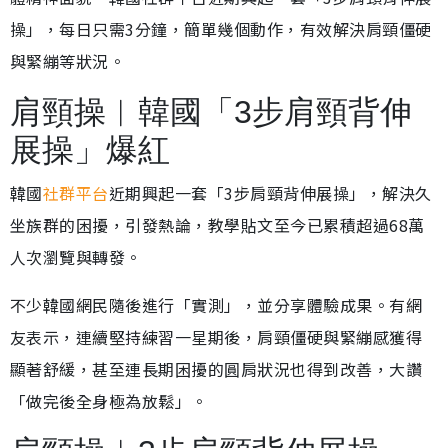
操」，每日只需3分鐘，簡單幾個動作，有效解決肩頸僵硬
與緊繃等狀況。
肩頸操︱韓國「3步肩頸背伸
展操」爆紅
韓國
社群平台
近期興起一套「3步肩頸背伸展操」，解決久
坐族群的困擾，引發熱論，教學貼文至今已累積超過68萬
人次瀏覽與轉發。
不少韓國網民隨後進行「實測」，並分享體驗成果。有網
友表示，連續堅持練習一星期後，肩頸僵硬與緊繃感獲得
顯著舒緩，甚至連長期困擾的圓肩狀況也得到改善，大讚
「做完後全身極為放鬆」。