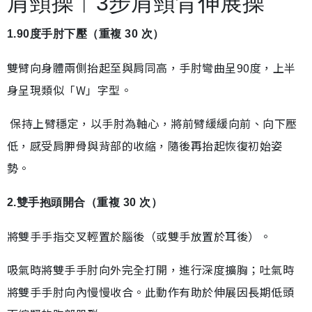
肩頸操︱3步肩頸背伸展操
1.90度手肘下壓（重複 30 次）
雙臂向身體兩側抬起至與肩同高，手肘彎曲呈90度，上半
身呈現類似「W」字型。
保持上臂穩定，以手肘為軸心，將前臂緩緩向前、向下壓
低，感受肩胛骨與背部的收縮，隨後再抬起恢復初始姿
勢。
2.雙手抱頭開合（重複 30 次）
將雙手手指交叉輕置於腦後（或雙手放置於耳後）。
吸氣時將雙手手肘向外完全打開，進行深度擴胸；吐氣時
將雙手手肘向內慢慢收合。此動作有助於伸展因長期低頭